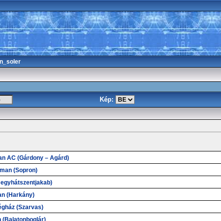
n_soler
Kép:
n AC (Gárdony – Agárd)
tman (Sopron)
egyhátszentjakab)
an (Harkány)
égház (Szarvas)
(Balatonboglár)