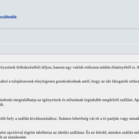
szállodák
yszínek felfedezéséből álljon, hanem egy valódi otthonra találás élményéből is. Az
 ahol a tulajdonosok ténylegesen gondoskodnak arról, hogy az ide látogatók ottho
mindenki megtalálhatja az igényeinek és stílusának leginkább megfelelő szállást.
ik.
bb hely a szállás kiválasztásához. Számos lehetőség vár itt a tó partján vagy anna
si opcióival rögtön rálelhetsz az ideális szállásra. És ne feledd, minden szállás m
k az utazásodat.