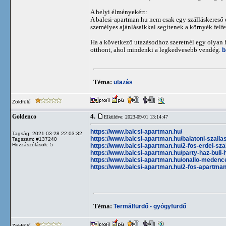
A helyi élményekért:
A balcsi-apartman.hu nem csak egy szálláskereső 
személyes ajánlásaikkal segítenek a környék felf
Ha a következő utazásodhoz szeretnél egy olyan he
otthont, ahol mindenki a legkedvesebb vendég.
b
Téma:
utazás
Zöldfülű
4.
Goldenco
Elküldve: 2023-09-01 13:14:47
https://www.balcsi-apartman.hu/
Tagság: 2021-03-28 22:03:32
https://www.balcsi-apartman.hu/balatoni-szall
Tagszám: #137240
Hozzászólások: 5
https://www.balcsi-apartman.hu/2-fos-erdei-szal
https://www.balcsi-apartman.hu/party-haz-buli-
https://www.balcsi-apartman.hu/onallo-medenc
https://www.balcsi-apartman.hu/2-fos-apartman
Téma:
Termálfürdő - gyógyfürdő
Zöldfülű