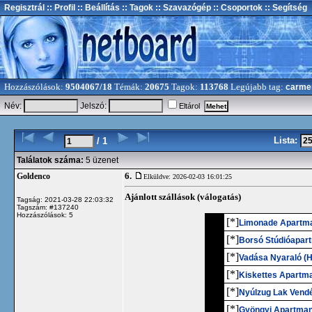
Regisztrál
:: Profil
:: Beállítás
:: Tagok
:: Szavazógép
:: Csoportok
:: Segítség
Hozzászólások:
9504067/18
Témák:
20675
Tagok:
113768
Legújabb tag:
carme
Név:
Jelszó:
Eltárol
Lista:
/ 1
Találatok száma:
5 üzenet
6.
Goldenco
Elküldve: 2026-02-03 16:01:25
Ajánlott szállások (válogatás)
Tagság: 2021-03-28 22:03:32
Tagszám: #137240
Hozzászólások: 5
1.
[*]
Limonade Apartma
2.
[*]
Borsó Stúdióapar
3.
[*]
Vadása Nyaraló (H
4.
[*]
Kiskettes Apartm
5.
[*]
Nyúlzug Lak Vend
6.
[*]
Gyöngyi Apartman 