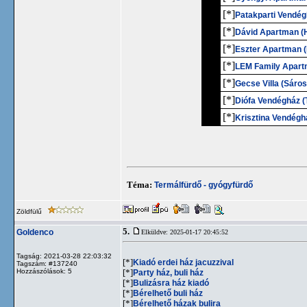
7.
[*]
Patakparti Vendé
8.
[*]
Dávid Apartman (
9.
[*]
Eszter Apartman (
10.
[*]
LEM Family Apart
11.
[*]
Gecse Villa (Sáro
12.
[*]
Diófa Vendégház (
13.
[*]
Krisztina Vendéghá
Téma:
Termálfürdő - gyógyfürdő
Zöldfülű
5.
Goldenco
Elküldve: 2025-01-17 20:45:52
Tagság: 2021-03-28 22:03:32
[*]
Kiadó erdei ház jacuzzival
Tagszám: #137240
Hozzászólások: 5
[*]
Party ház, buli ház
[*]
Bulizásra ház kiadó
[*]
Bérelhető buli ház
[*]
Bérelhető házak bulira