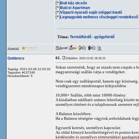
[*]
Buli ház olcsón
[*]
Balcsi Apartman
[*]
Vízparti nyaraló saját stéggel kiadó
[*]
Legnagyobb wellness részleggel rendelkező 
Téma:
Termálfürdő - gyógyfürdő
Zöldfülű
61.
Goldenco
Elküldve: 2023-12-02 18:36:25
Sokan szeretnénk, hogy az utazás nem csupán a hel
Tagság: 2021-03-28 22:03:32
magyarországi szállás várja a vendégeket.
Tagszám: #137240
Hozzászólások: 5
Nem csak egy szállásportál, hanem egy közösség,
vendégszeretet mindennapos kifejeződése.
16,000+ Szállás, több mint 16000 élmény:
A kínálatban található számos lehetőség között 
személyes történet és a tulajdonosok szeretete rejl
A Balaton közelében:
Ha a Balaton térségére vágytok,weboldalunk legjo
Egyszerű keresés, személyes kapcsolat:
Az oldal könnyű kezelhetőségével és pontos keresé
kérdéseidre és személyes történetükkel gazdagítjá