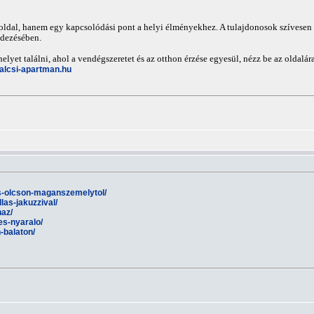
oldal, hanem egy kapcsolódási pont a helyi élményekhez. A tulajdonosok szívesen 
edezésében.
lyet találni, ahol a vendégszeretet és az otthon érzése egyesül, nézz be az oldalár
alcsi-apartman.hu
as-olcson-maganszemelytol/
las-jakuzzival/
haz/
es-nyaralo/
-balaton/