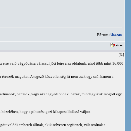
Fórum:
Utazás
[3.]
 erre való vágyódásra válaszul jött létre a az oldalunk, ahol több mint 16,000
n érezzék magukat. A tegező közvetlenség itt nem csak egy szó, hanem a
 Apartmanok, panziók, vagy akár egyedi vidéki házak, mindegyikük mögött egy
k közelében, hogy a pihenés igazi kikapcsolódássá váljon.
ögött valódi emberek állnak, akik szívesen segítenek, válaszolnak a