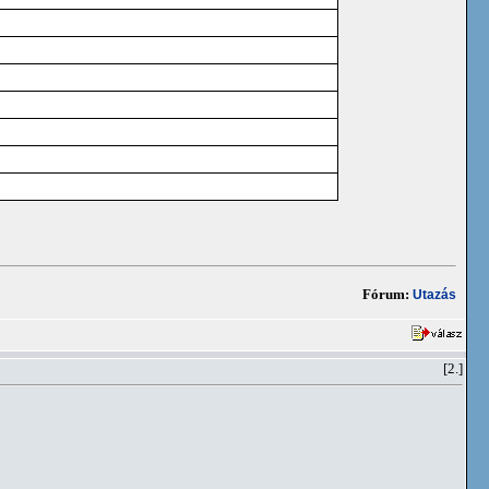
Fórum:
Utazás
[2.]