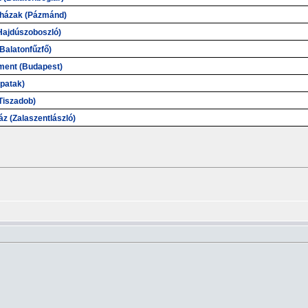
gházak (Pázmánd)
Hajdúszoboszló)
Balatonfűzfő)
ment (Budapest)
spatak)
Tiszadob)
z (Zalaszentlászló)