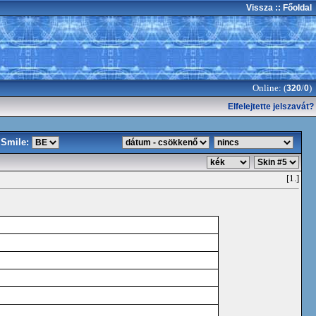
Vissza
:: Főoldal
Online: (
/
)
320
0
Elfelejtette jelszavát?
Smile:
[1.]