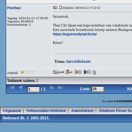
32.
Peethax
Elküldve: 2024-01-12 17:22:52
Sziasztok,
Tagság: 2024-01-12 17:09:50
Tagszám: #139624
Hozzászólások: 2
Thai Chi Quan-nal kapcsolatban van valakinek ta
Erre szeretnék beiratkozni közép szinten Budapes
https://egyensulytaichi.hu/
Köszi!
Téma:
harcművészet
Zöldfülű
Találatok száma:
2
Lista:
Ké
/ 1
Az oldal
0.00539898
Cégadatok
|
Felhasználási feltételek
|
Adatvédelem
|
Általános Fórum Sz
Netboard Bt. © 2001-2013.