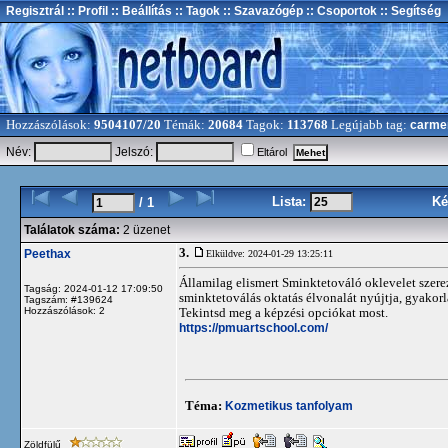
Regisztrál
:: Profil
:: Beállítás
:: Tagok
:: Szavazógép
:: Csoportok
:: Segítség
Hozzászólások:
9504107/20
Témák:
20684
Tagok:
113768
Legújabb tag:
carme
Név:
Jelszó:
Eltárol
Lista:
Ké
/ 1
Találatok száma:
2 üzenet
3.
Peethax
Elküldve: 2024-01-29 13:25:11
Államilag elismert Sminktetováló oklevelet szere
Tagság: 2024-01-12 17:09:50
sminktetoválás oktatás élvonalát nyújtja, gyakor
Tagszám: #139624
Hozzászólások: 2
Tekintsd meg a képzési opciókat most.
https://pmuartschool.com/
Téma:
Kozmetikus tanfolyam
Zöldfülű