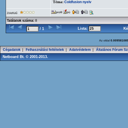
Téma:
Coldfusion nyelv
Zöldfülű
Találatok száma:
8
Lista:
Ké
/ 1
Az oldal
0.00958108
Cégadatok
|
Felhasználási feltételek
|
Adatvédelem
|
Általános Fórum Sz
Netboard Bt. © 2001-2013.