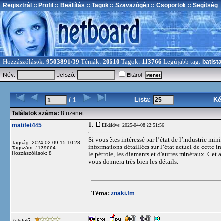
Regisztrál
:: Profil
:: Beállítás
:: Tagok
:: Szavazógép
:: Csoportok
:: Segítség
Hozzászólások:
9503891/39
Témák:
20610
Tagok:
113766
Legújabb tag:
batist
Név:
Jelszó:
Eltárol
Lista:
Ké
/ 1
Találatok száma:
8 üzenet
1.
matifet445
Elküldve: 2025-04-08 22:51:56
Si vous êtes intéressé par l’état de l’industrie mi
Tagság: 2024-02-09 15:10:28
informations détaillées sur l’état actuel de cette i
Tagszám: #139664
Hozzászólások: 8
le pétrole, les diamants et d'autres minéraux. Cet
vous donnera très bien les détails.
Téma:
znaki.fm
Zöldfülű