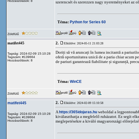
Hozzászólások: 8
szerencsét és szerezzen nagy nyereményeket az old
Téma:
Python for Series 60
Zöldfülű
2.
matifet445
Elküldve: 2024-05-11 21:03:28
Doriți să vă aruncați în lumea incitantă a pariuril
Tagság: 2024-02-09 15:10:28
oferă oportunitatea unică de a paria chiar acum pe
Tagszám: #139664
Hozzászólások: 8
de pariuri garantează fiabilitate și siguranță, prec
Téma:
WinCE
Zöldfülű
2.
matifet445
Elküldve: 2024-02-09 15:10:58
A
https://365idojaras.hu
weboldal a legpontosabb 
Tagság: 2024-02-09 15:10:28
kiválaszthatja a megfelelő ruházatot. Ez segít elk
Tagszám: #139664
Hozzászólások: 8
meglepetésekre a kiváló magyarországi előrejelz