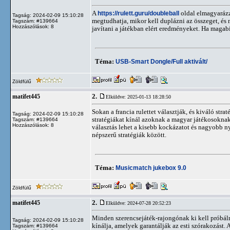
A
https://rulett.guru/doubleball
oldal elmagyarázz
Tagság: 2024-02-09 15:10:28
megtudhatja, mikor kell duplázni az összeget, és
Tagszám: #139664
Hozzászólások: 8
javítani a játékban elért eredményeket. Ha magabiz
Téma:
USB-Smart Dongle/Full aktivált/
Zöldfülű
2.
matifet445
Elküldve: 2025-01-13 18:28:50
Sokan a francia rulettet választják, és kiváló str
Tagság: 2024-02-09 15:10:28
stratégiákat kínál azoknak a magyar játékosoknak, 
Tagszám: #139664
Hozzászólások: 8
választás lehet a kisebb kockázatot és nagyobb n
népszerű stratégiák között.
Téma:
Musicmatch jukebox 9.0
Zöldfülű
2.
matifet445
Elküldve: 2024-07-28 20:52:23
Minden szerencsejáték-rajongónak ki kell próbál
Tagság: 2024-02-09 15:10:28
kínálja, amelyek garantálják az esti szórakozást. 
Tagszám: #139664