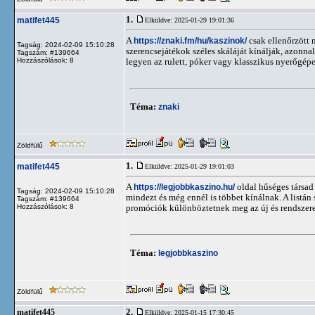
1.
matifet445
Elküldve: 2025-01-29 19:01:36
A
https://znaki.fm/hu/kaszinok/
csak ellenőrzött 
Tagság: 2024-02-09 15:10:28
szerencsejátékok széles skáláját kínálják, azonnal
Tagszám: #139664
Hozzászólások: 8
legyen az rulett, póker vagy klasszikus nyerőgépe
Téma:
znaki
Zöldfülű
1.
matifet445
Elküldve: 2025-01-29 19:01:03
A
https://legjobbkaszino.hu/
oldal hűséges társad 
Tagság: 2024-02-09 15:10:28
mindezt és még ennél is többet kínálnak. A listá
Tagszám: #139664
Hozzászólások: 8
promóciók különböztetnek meg az új és rendszeres
Téma:
legjobbkaszino
Zöldfülű
2.
matifet445
Elküldve: 2025-01-15 17:30:45