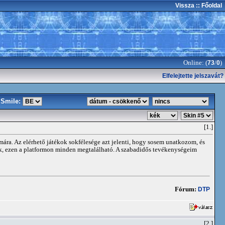
Vissza
:: Főoldal
Online: (
/
)
73
0
Elfelejtette jelszavát?
Smile:
[1.]
ára. Az elérhető játékok sokfélesége azt jelenti, hogy sosem unatkozom, és
jak, ezen a platformon minden megtalálható. A szabadidős tevékenységeim
Fórum:
DTP
[2.]