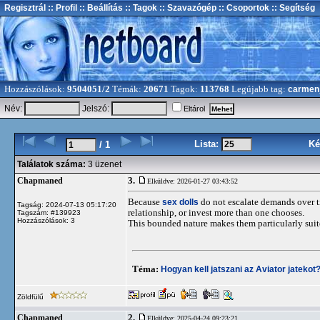
Regisztrál
:: Profil
:: Beállítás
:: Tagok
:: Szavazógép
:: Csoportok
:: Segítség
Hozzászólások:
9504051/2
Témák:
20671
Tagok:
113768
Legújabb tag:
carmen
Név:
Jelszó:
Eltárol
Lista:
Ké
/ 1
Találatok száma:
3 üzenet
3.
Chapmaned
Elküldve: 2026-01-27 03:43:52
Because
sex dolls
do not escalate demands over ti
Tagság: 2024-07-13 05:17:20
relationship, or invest more than one chooses.
Tagszám: #139923
Hozzászólások: 3
This bounded nature makes them particularly suite
Téma:
Hogyan kell jatszani az Aviator jatekot
Zöldfülű
2.
Chapmaned
Elküldve: 2025-04-24 09:23:21