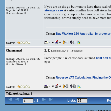
If you are on the go but want to keep these real 
Tagság: 2024-07-13 05:17:20
storage case
at various online love doll stores i
Tagszám: #139923
Hozzászólások: 3
creatures are a great option for those who have los
relationship, or who simply need to have more fu
Téma:
Buy Waklert 150 Australia : Improve pr
Zöldfülű
2.
Chapmaned
Elküldve: 2024-07-13 05:26:38
Some people like exotic dark-skinned
best sex d
Tagság: 2024-07-13 05:17:20
eyes
Tagszám: #139923
Hozzászólások: 3
Téma:
Reverse VAT Calculation: Finding the O
Zöldfülű
Találatok száma:
3
Lista:
Ké
/ 1
Az oldal
0.00558114