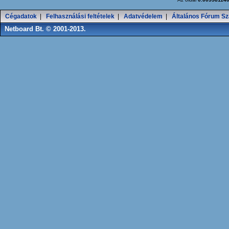
Cégadatok
|
Felhasználási feltételek
|
Adatvédelem
|
Általános Fórum Sz
Netboard Bt. © 2001-2013.