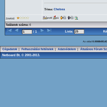
Téma:
Chelsea
Zöldfülű
Találatok száma:
6
Lista:
Ké
/ 1
Az oldal
0.00884914
Cégadatok
|
Felhasználási feltételek
|
Adatvédelem
|
Általános Fórum Sz
Netboard Bt. © 2001-2013.