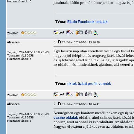
Hozzászólások: 6
jutalmak, külön promók ünnepekkor, meg az is jó,
Téma:
Eladó Facebook oldalak
Zöldfülű
3.
alexseen
Elküldve: 2024-07-31 19:26:36
Egy hosszú nap után szerettem volna egy kicsit k
Tagság: 2024-07-31 18:23:43
nagyon jól felépített és rengeteg játék közül leh
Tagszám: #139958
Hozzászólások: 6
és új lehetőségeket kínáltak. Az egyik legjobb aj
az oldalon, és mindenkinek ajánlom, aki szereti a
Téma:
tiktok üzleti profilt vennék
Zöldfülű
2.
alexseen
Elküldve: 2024-07-31 18:24:41
Nemrégiben egy barátom mesélt nekem egy új szóra
Tagság: 2024-07-31 18:23:43
casino oldalak
oldalra, ahol számos játék közül l
Tagszám: #139958
Hozzászólások: 6
bónusz, amit azonnal ki is próbáltam. Az oldalon
Nagyon élveztem a játékot ezen az oldalon, és mi