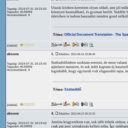
Utazás közben kerestem olyan oldalt, ami jól mű
Tagság: 2024-07-31 18:23:43
könnyen használható, és gyorsan betölt. Sokféle bó
Tagszám: #139958
Hozzászólások: 6
útközben is tudom használni minden gond nélkül
Téma:
Official Document Translation - The Sp
Zöldfülű
1.
alexseen
Elküldve: 2025-06-16 19:08:49
Szabadidőmben szoktam netezni, de most valami m
Tagság: 2024-07-31 18:23:43
ajánlatot mutatott, és sok infót kaptam új kaszin
Tagszám: #139958
Hozzászólások: 6
leginkább, hogy egyszerű volt eligazodni rajta, 
Téma:
Szabadidő
Zöldfülű
4.
alexseen
Elküldve: 2025-04-23 20:23:33
Amióta kisgyerekem van, sok időt töltök otthon, 
Tagság: 2024-07-31 18:23:43
csak pár perc szórakozás kellett néha. Így találtam
Tagszám: #139958