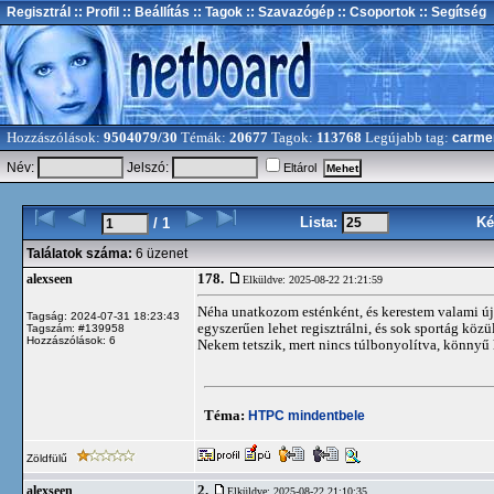
Regisztrál
:: Profil
:: Beállítás
:: Tagok
:: Szavazógép
:: Csoportok
:: Segítség
Hozzászólások:
9504079/30
Témák:
20677
Tagok:
113768
Legújabb tag:
carme
Név:
Jelszó:
Eltárol
Lista:
Ké
/ 1
Találatok száma:
6 üzenet
178.
alexseen
Elküldve: 2025-08-22 21:21:59
Néha unatkozom esténként, és kerestem valami új
Tagság: 2024-07-31 18:23:43
egyszerűen lehet regisztrálni, és sok sportág közü
Tagszám: #139958
Hozzászólások: 6
Nekem tetszik, mert nincs túlbonyolítva, könnyű 
Téma:
HTPC mindentbele
Zöldfülű
2.
alexseen
Elküldve: 2025-08-22 21:10:35