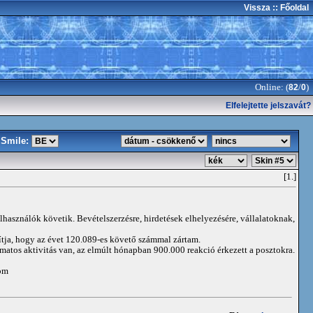
Vissza
:: Főoldal
Online: (
/
)
82
0
Elfelejtette jelszavát?
Smile:
[1.]
elhasználók követik. Bevételszerzésre, hirdetések elhelyezésére, vállalatoknak,
ítja, hogy az évet 120.089-es követő számmal zártam.
matos aktivitás van, az elmúlt hónapban 900.000 reakció érkezett a posztokra.
om