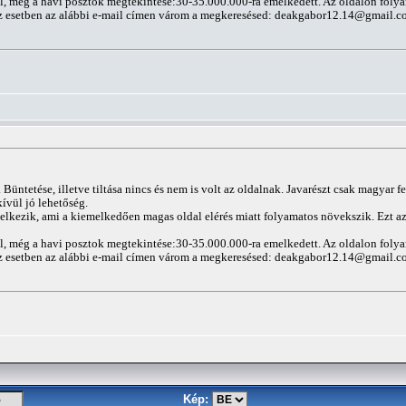
ál, még a havi posztok megtekintése:30-35.000.000-ra emelkedett. Az oldalon folya
z esetben az alábbi e-mail címen várom a megkeresésed:
deakgabor12.14@gmail.c
Büntetése, illetve tiltása nincs és nem is volt az oldalnak. Javarészt csak magyar f
ívül jó lehetőség.
elkezik, ami a kiemelkedően magas oldal elérés miatt folyamatos növekszik. Ezt az 
ál, még a havi posztok megtekintése:30-35.000.000-ra emelkedett. Az oldalon folya
z esetben az alábbi e-mail címen várom a megkeresésed:
deakgabor12.14@gmail.c
Kép: