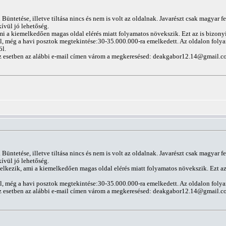
Büntetése, illetve tiltása nincs és nem is volt az oldalnak. Javarészt csak magyar f
ívül jó lehetőség.
mi a kiemelkedően magas oldal elérés miatt folyamatos növekszik. Ezt az is bizony
ál, még a havi posztok megtekintése:30-35.000.000-ra emelkedett. Az oldalon folya
ól.
z esetben az alábbi e-mail címen várom a megkeresésed:
deakgabor12.14@gmail.c
Büntetése, illetve tiltása nincs és nem is volt az oldalnak. Javarészt csak magyar f
ívül jó lehetőség.
elkezik, ami a kiemelkedően magas oldal elérés miatt folyamatos növekszik. Ezt az 
ál, még a havi posztok megtekintése:30-35.000.000-ra emelkedett. Az oldalon folya
z esetben az alábbi e-mail címen várom a megkeresésed:
deakgabor12.14@gmail.c