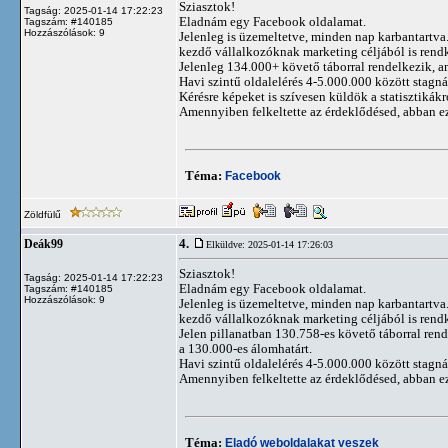
Sziasztok!
Tagság: 2025-01-14 17:22:23
Eladnám egy Facebook oldalamat.
Tagszám: #140185
Hozzászólások: 9
Jelenleg is üzemeltetve, minden nap karbantartva. 
kezdő vállalkozóknak marketing céljából is rendk
Jelenleg 134.000+ követő táborral rendelkezik, a
Havi szintű oldalelérés 4-5.000.000 között stagn
Kérésre képeket is szívesen küldök a statisztikákr
Amennyiben felkeltette az érdeklődésed, abban e
Téma:
Facebook
Zöldfülű
4.
Deák99
Elküldve: 2025-01-14 17:26:03
Sziasztok!
Tagság: 2025-01-14 17:22:23
Eladnám egy Facebook oldalamat.
Tagszám: #140185
Hozzászólások: 9
Jelenleg is üzemeltetve, minden nap karbantartva. 
kezdő vállalkozóknak marketing céljából is rendk
Jelen pillanatban 130.758-es követő táborral rend
a 130.000-es álomhatárt.
Havi szintű oldalelérés 4-5.000.000 között stagn
Amennyiben felkeltette az érdeklődésed, abban e
Téma:
Eladó weboldalakat veszek