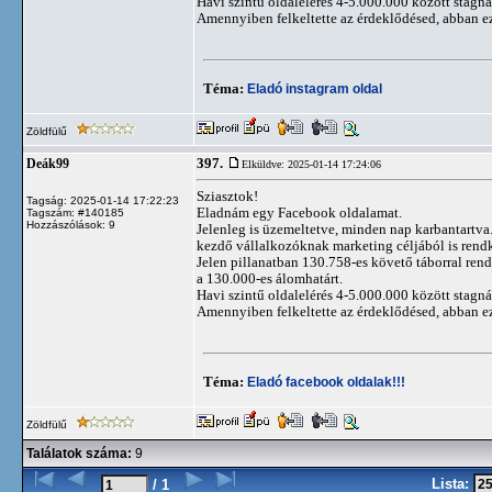
Havi szintű oldalelérés 4-5.000.000 között stagn
Amennyiben felkeltette az érdeklődésed, abban e
Téma:
Eladó instagram oldal
Zöldfülű
397.
Deák99
Elküldve: 2025-01-14 17:24:06
Sziasztok!
Tagság: 2025-01-14 17:22:23
Eladnám egy Facebook oldalamat.
Tagszám: #140185
Hozzászólások: 9
Jelenleg is üzemeltetve, minden nap karbantartva. 
kezdő vállalkozóknak marketing céljából is rendk
Jelen pillanatban 130.758-es követő táborral rend
a 130.000-es álomhatárt.
Havi szintű oldalelérés 4-5.000.000 között stagn
Amennyiben felkeltette az érdeklődésed, abban e
Téma:
Eladó facebook oldalak!!!
Zöldfülű
Találatok száma:
9
Lista:
/ 1