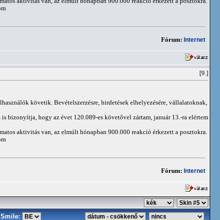
matos aktivitás van, az elmúlt hónapban 900.000 reakció érkezett a posztokra.
om
Fórum:
Internet
[9.]
elhasználók követik. Bevételszerzésre, hirdetések elhelyezésére, vállalatoknak,
is bizonyítja, hogy az évet 120.089-es követővel zártam, január 13.-ra elértem
matos aktivitás van, az elmúlt hónapban 900.000 reakció érkezett a posztokra.
om
Fórum:
Internet
Smile: