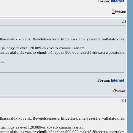
Fórum:
Internet
[2.]
elhasználók követik. Bevételszerzésre, hirdetések elhelyezésére, vállalatoknak,
ítja, hogy az évet 120.089-es követő számmal zártam.
matos aktivitás van, az elmúlt hónapban 900.000 reakció érkezett a posztokra.
om
Fórum:
Internet
[3.]
elhasználók követik. Bevételszerzésre, hirdetések elhelyezésére, vállalatoknak,
ítja, hogy az évet 120.089-es követő számmal zártam.
matos aktivitás van, az elmúlt hónapban 900.000 reakció érkezett a posztokra.