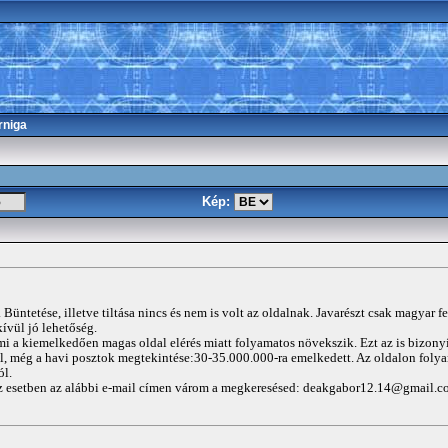
rniga
Kép:
Büntetése, illetve tiltása nincs és nem is volt az oldalnak. Javarészt csak magyar f
ívül jó lehetőség.
mi a kiemelkedően magas oldal elérés miatt folyamatos növekszik. Ezt az is bizony
ál, még a havi posztok megtekintése:30-35.000.000-ra emelkedett. Az oldalon folya
ól.
z esetben az alábbi e-mail címen várom a megkeresésed:
deakgabor12.14@gmail.c