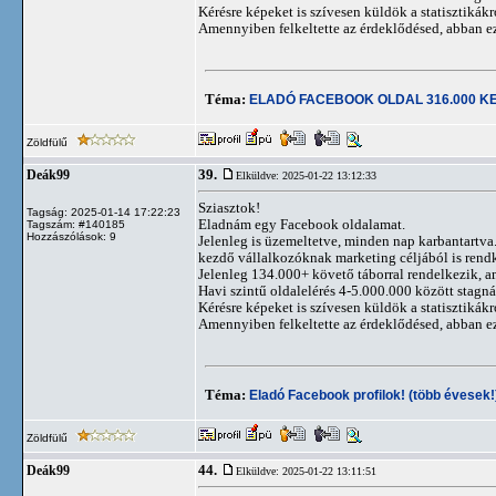
Kérésre képeket is szívesen küldök a statisztikákr
Amennyiben felkeltette az érdeklődésed, abban e
Téma:
ELADÓ FACEBOOK OLDAL 316.000 K
Zöldfülű
39.
Deák99
Elküldve: 2025-01-22 13:12:33
Sziasztok!
Tagság: 2025-01-14 17:22:23
Eladnám egy Facebook oldalamat.
Tagszám: #140185
Hozzászólások: 9
Jelenleg is üzemeltetve, minden nap karbantartva. 
kezdő vállalkozóknak marketing céljából is rendk
Jelenleg 134.000+ követő táborral rendelkezik, a
Havi szintű oldalelérés 4-5.000.000 között stagn
Kérésre képeket is szívesen küldök a statisztikákr
Amennyiben felkeltette az érdeklődésed, abban e
Téma:
Eladó Facebook profilok! (több évesek!
Zöldfülű
44.
Deák99
Elküldve: 2025-01-22 13:11:51