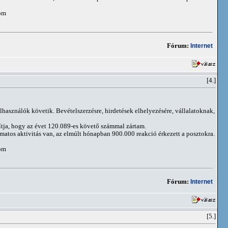
om
Fórum:
Internet
[4.]
elhasználók követik. Bevételszerzésre, hirdetések elhelyezésére, vállalatoknak,
ítja, hogy az évet 120.089-es követő számmal zártam.
matos aktivitás van, az elmúlt hónapban 900.000 reakció érkezett a posztokra.
om
Fórum:
Internet
[5.]