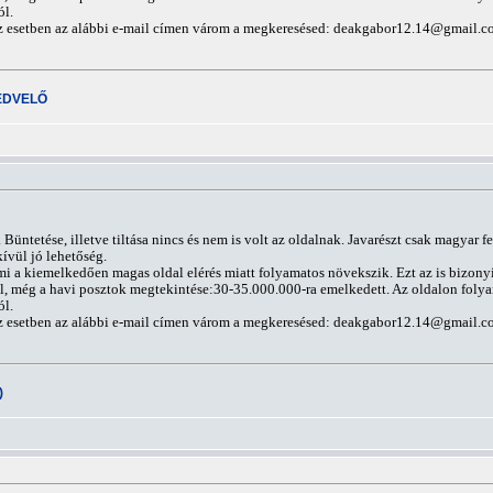
ól.
z esetben az alábbi e-mail címen várom a megkeresésed:
deakgabor12.14@gmail.c
EDVELŐ
Büntetése, illetve tiltása nincs és nem is volt az oldalnak. Javarészt csak magyar f
ívül jó lehetőség.
mi a kiemelkedően magas oldal elérés miatt folyamatos növekszik. Ezt az is bizony
ál, még a havi posztok megtekintése:30-35.000.000-ra emelkedett. Az oldalon folya
ól.
z esetben az alábbi e-mail címen várom a megkeresésed:
deakgabor12.14@gmail.c
)