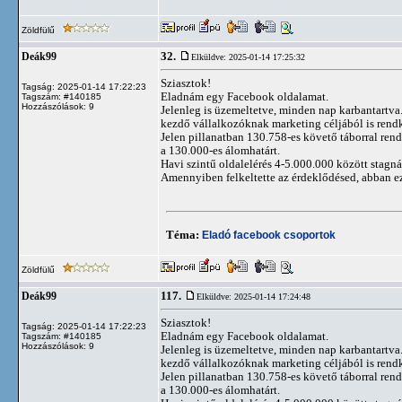
Zöldfülű
32.
Deák99
Elküldve: 2025-01-14 17:25:32
Sziasztok!
Tagság: 2025-01-14 17:22:23
Eladnám egy Facebook oldalamat.
Tagszám: #140185
Hozzászólások: 9
Jelenleg is üzemeltetve, minden nap karbantartva. 
kezdő vállalkozóknak marketing céljából is rendk
Jelen pillanatban 130.758-es követő táborral rend
a 130.000-es álomhatárt.
Havi szintű oldalelérés 4-5.000.000 között stagn
Amennyiben felkeltette az érdeklődésed, abban e
Téma:
Eladó facebook csoportok
Zöldfülű
117.
Deák99
Elküldve: 2025-01-14 17:24:48
Sziasztok!
Tagság: 2025-01-14 17:22:23
Eladnám egy Facebook oldalamat.
Tagszám: #140185
Hozzászólások: 9
Jelenleg is üzemeltetve, minden nap karbantartva. 
kezdő vállalkozóknak marketing céljából is rendk
Jelen pillanatban 130.758-es követő táborral rend
a 130.000-es álomhatárt.