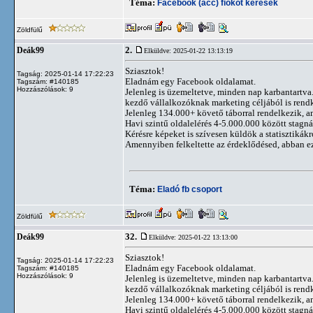
Téma:
Facebook (acc) fiókot keresek
Zöldfülű
2.
Deák99
Elküldve: 2025-01-22 13:13:19
Sziasztok!
Tagság: 2025-01-14 17:22:23
Eladnám egy Facebook oldalamat.
Tagszám: #140185
Hozzászólások: 9
Jelenleg is üzemeltetve, minden nap karbantartva. 
kezdő vállalkozóknak marketing céljából is rendk
Jelenleg 134.000+ követő táborral rendelkezik, a
Havi szintű oldalelérés 4-5.000.000 között stagn
Kérésre képeket is szívesen küldök a statisztikákr
Amennyiben felkeltette az érdeklődésed, abban e
Téma:
Eladó fb csoport
Zöldfülű
32.
Deák99
Elküldve: 2025-01-22 13:13:00
Sziasztok!
Tagság: 2025-01-14 17:22:23
Eladnám egy Facebook oldalamat.
Tagszám: #140185
Hozzászólások: 9
Jelenleg is üzemeltetve, minden nap karbantartva. 
kezdő vállalkozóknak marketing céljából is rendk
Jelenleg 134.000+ követő táborral rendelkezik, a
Havi szintű oldalelérés 4-5.000.000 között stagn