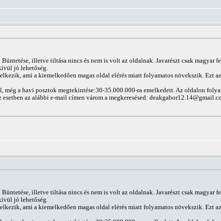
Büntetése, illetve tiltása nincs és nem is volt az oldalnak. Javarészt csak magyar f
ívül jó lehetőség.
elkezik, ami a kiemelkedően magas oldal elérés miatt folyamatos növekszik. Ezt az 
ál, még a havi posztok megtekintése:30-35.000.000-ra emelkedett. Az oldalon folya
z esetben az alábbi e-mail címen várom a megkeresésed:
deakgabor12.14@gmail.c
Büntetése, illetve tiltása nincs és nem is volt az oldalnak. Javarészt csak magyar f
ívül jó lehetőség.
elkezik, ami a kiemelkedően magas oldal elérés miatt folyamatos növekszik. Ezt az 