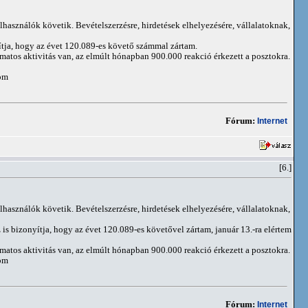
elhasználók követik. Bevételszerzésre, hirdetések elhelyezésére, vállalatoknak,
ítja, hogy az évet 120.089-es követő számmal zártam.
matos aktivitás van, az elmúlt hónapban 900.000 reakció érkezett a posztokra.
om
Fórum:
Internet
[6.]
elhasználók követik. Bevételszerzésre, hirdetések elhelyezésére, vállalatoknak,
is bizonyítja, hogy az évet 120.089-es követővel zártam, január 13.-ra elértem
matos aktivitás van, az elmúlt hónapban 900.000 reakció érkezett a posztokra.
om
Fórum:
Internet