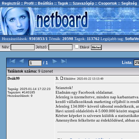
Regisztrál
:: Profil
:: Beállítás
:: Tagok
:: Szavazógép
:: Csoportok
:: Segítség
Hozzászólások:
9503853/1
Témák:
20598
Tagok:
113762
Legújabb tag:
SofiaVe
Név:
Jelszó:
Eltárol
Lista:
/ 1
Találatok száma:
9 üzenet
3.
Deák99
Elküldve: 2025-01-22 13:13:49
Sziasztok!
Tagság: 2025-01-14 17:22:23
Eladnám egy Facebook oldalamat.
Tagszám: #140185
Hozzászólások: 9
Jelenleg is üzemeltetve, minden nap karbantartva. 
kezdő vállalkozóknak marketing céljából is rendk
Jelenleg 134.000+ követő táborral rendelkezik, a
Havi szintű oldalelérés 4-5.000.000 között stagn
Kérésre képeket is szívesen küldök a statisztikákr
Amennyiben felkeltette az érdeklődésed, abban e