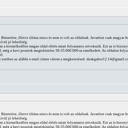
Büntetése, illetve tiltása nincs és nem is volt az oldalnak. Javarészt csak magyar f
ívül jó lehetőség.
mi a kiemelkedően magas oldal elérés miatt folyamatos növekszik. Ezt az is bizony
ál, még a havi posztok megtekintése:30-35.000.000-ra emelkedett. Az oldalon folya
ól.
z esetben az alábbi e-mail címen várom a megkeresésed:
deakgabor12.14@gmail.c
Büntetése, illetve tiltása nincs és nem is volt az oldalnak. Javarészt csak magyar f
ívül jó lehetőség.
mi a kiemelkedően magas oldal elérés miatt folyamatos növekszik. Ezt az is bizony
ál, még a havi posztok megtekintése:30-35.000.000-ra emelkedett. Az oldalon folya