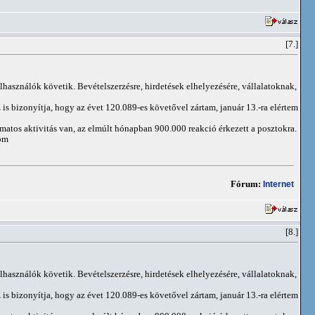
[7.]
elhasználók követik. Bevételszerzésre, hirdetések elhelyezésére, vállalatoknak,
is bizonyítja, hogy az évet 120.089-es követővel zártam, január 13.-ra elértem
matos aktivitás van, az elmúlt hónapban 900.000 reakció érkezett a posztokra.
om
Fórum:
Internet
[8.]
elhasználók követik. Bevételszerzésre, hirdetések elhelyezésére, vállalatoknak,
is bizonyítja, hogy az évet 120.089-es követővel zártam, január 13.-ra elértem