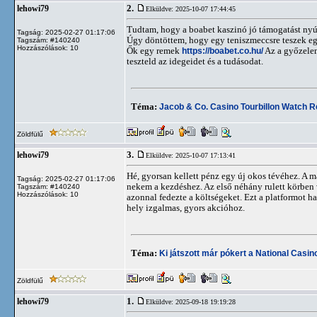
2.
lehowi79
Elküldve: 2025-10-07 17:44:45
Tudtam, hogy a boabet kaszinó jó támogatást nyúj
Tagság: 2025-02-27 01:17:06
Úgy döntöttem, hogy egy teniszmeccsre teszek egy
Tagszám: #140240
Hozzászólások: 10
Ők egy remek
https://boabet.co.hu/
Az a győzelem
teszteld az idegeidet és a tudásodat.
Téma:
Jacob & Co. Casino Tourbillon Watch R
Zöldfülű
3.
lehowi79
Elküldve: 2025-10-07 17:13:41
Hé, gyorsan kellett pénz egy új okos tévéhez. A 
Tagság: 2025-02-27 01:17:06
nekem a kezdéshez. Az első néhány rulett körben 
Tagszám: #140240
Hozzászólások: 10
azonnal fedezte a költségeket. Ezt a platformot 
hely izgalmas, gyors akcióhoz.
Téma:
Ki játszott már pókert a National Casin
Zöldfülű
1.
lehowi79
Elküldve: 2025-09-18 19:19:28