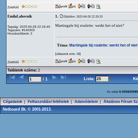
Zöldfülű
1.
EmilaLahovnik
Elküldve: 2025-04-28 22:20:33
Martingale bij roulette: werkt het of niet?
Tagság: 2025-04-28 22:16:40
Tagszám: #140303
Hozzászólások: 2
Téma:
Martingale bij roulette: werkt het of niet
[válaszok erre:
]
#2
Zöldfülű
Találatok száma:
2
Lista:
Ké
/ 1
Az oldal
0.00582098
Cégadatok
|
Felhasználási feltételek
|
Adatvédelem
|
Általános Fórum Sz
Netboard Bt. © 2001-2013.