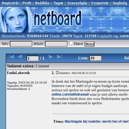
Regisztrál
:: Profil
:: Beállítás
:: Tagok
:: Szavazógép
:: Csoportok
:: Segítség
Hozzászólások:
9504044/144
Témák:
20670
Tagok:
113768
Legújabb tag:
carm
Név:
Jelszó:
Eltárol
Lista:
Ké
/ 1
Találatok száma:
2 üzenet
2.
EmilaLahovnik
Elküldve: 2025-04-28 22:23:16
ik denk dat het Martingale-systeem op korte termijn
Tagság: 2025-04-28 22:16:40
limieten van de tafel of je eigen budget aanloopt.
Tagszám: #140303
Hozzászólások: 2
serieus wil spelen en ook wil genieten van betro
online.com/withdrawal/
waar je niet alleen snell
Bovendien biedt deze site voor Nederlandse spele
maakt om verantwoord te spelen.
Téma:
Martingale bij roulette: werkt het of niet