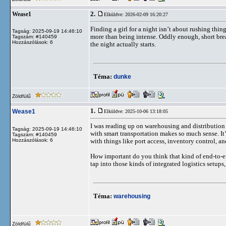
2.
Wease1
Elküldve: 2026-02-09 16:20:27
Finding a girl for a night isn’t about rushing thi
Tagság: 2025-09-19 14:46:10
more than being intense. Oddly enough, short bre
Tagszám: #140459
Hozzászólások: 6
the night actually starts.
Téma:
dunke
Zöldfülű
1.
Wease1
Elküldve: 2025-10-06 13:18:05
I was reading up on warehousing and distribution l
Tagság: 2025-09-19 14:46:10
with smart transportation makes so much sense. It
Tagszám: #140459
Hozzászólások: 6
with things like port access, inventory control, a
How important do you think that kind of end-to-en
tap into those kinds of integrated logistics setups,
Téma:
warehousing
Zöldfülű