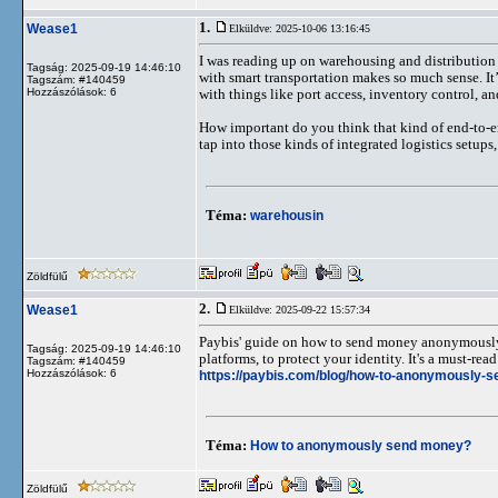
1.
Wease1
Elküldve: 2025-10-06 13:16:45
I was reading up on warehousing and distribution l
Tagság: 2025-09-19 14:46:10
with smart transportation makes so much sense. It
Tagszám: #140459
Hozzászólások: 6
with things like port access, inventory control, a
How important do you think that kind of end-to-en
tap into those kinds of integrated logistics setups,
Téma:
warehousin
Zöldfülű
2.
Wease1
Elküldve: 2025-09-22 15:57:34
Paybis' guide on how to send money anonymously 
Tagság: 2025-09-19 14:46:10
platforms, to protect your identity. It's a must-re
Tagszám: #140459
Hozzászólások: 6
https://paybis.com/blog/how-to-anonymously-
Téma:
How to anonymously send money?
Zöldfülű