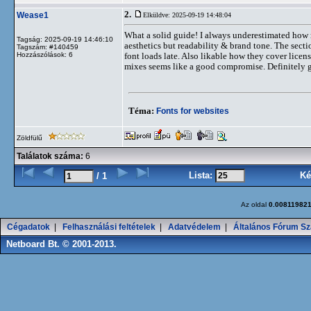
2.
Wease1
Elküldve: 2025-09-19 14:48:04
What a solid guide! I always underestimated how
Tagság: 2025-09-19 14:46:10
aesthetics but readability & brand tone. The secti
Tagszám: #140459
Hozzászólások: 6
font loads late. Also likable how they cover lice
mixes seems like a good compromise. Definitely go
Téma:
Fonts for websites
Zöldfülű
Találatok száma:
6
Lista:
Ké
/ 1
Az oldal
0.00811982
Cégadatok
|
Felhasználási feltételek
|
Adatvédelem
|
Általános Fórum Sz
Netboard Bt. © 2001-2013.