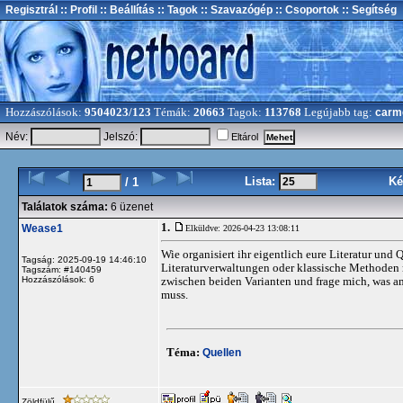
Regisztrál
:: Profil
:: Beállítás
:: Tagok
:: Szavazógép
:: Csoportok
:: Segítség
Hozzászólások:
9504023/123
Témák:
20663
Tagok:
113768
Legújabb tag:
carm
Név:
Jelszó:
Eltárol
Lista:
Ké
/ 1
Találatok száma:
6 üzenet
1.
Wease1
Elküldve: 2026-04-23 13:08:11
Wie organisiert ihr eigentlich eure Literatur und
Tagság: 2025-09-19 14:46:10
Literaturverwaltungen oder klassische Methoden 
Tagszám: #140459
Hozzászólások: 6
zwischen beiden Varianten und frage mich, was am
muss.
Téma:
Quellen
Zöldfülű