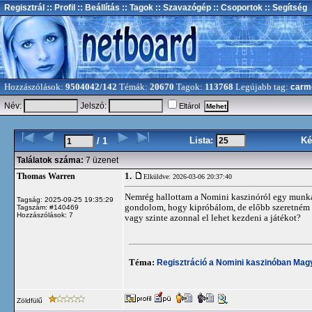
Regisztrál
:: Profil
:: Beállítás
:: Tagok
:: Szavazógép
:: Csoportok
:: Segítség
Hozzászólások:
9504042/142
Témák:
20670
Tagok:
113768
Legújabb tag:
carm
Név:
Jelszó:
Eltárol
Lista:
Ké
/ 1
Találatok száma:
7 üzenet
1.
Thomas Warren
Elküldve: 2026-03-06 20:37:40
Nemrég hallottam a Nomini kaszinóról egy munkatá
Tagság: 2025-09-25 19:35:29
gondolom, hogy kipróbálom, de előbb szeretném me
Tagszám: #140469
Hozzászólások: 7
vagy szinte azonnal el lehet kezdeni a játékot?
Téma:
Regisztráció a Nomini kaszinóban Ma
Zöldfülű