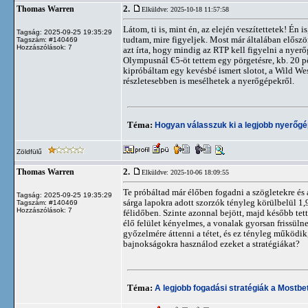
2.
Thomas Warren
Elküldve: 2025-10-18 11:57:58
Látom, ti is, mint én, az elején veszítettetek! Én
Tagság: 2025-09-25 19:35:29
tudtam, mire figyeljek. Most már általában elősz
Tagszám: #140469
Hozzászólások: 7
azt írta, hogy mindig az RTP kell figyelni a nye
Olympusnál €5-öt tettem egy pörgetésre, kb. 20 p
kipróbáltam egy kevésbé ismert slotot, a Wild We
részletesebben is mesélhetek a nyerőgépekről.
Téma:
Hogyan válasszuk ki a legjobb nyerőgé
Zöldfülű
2.
Thomas Warren
Elküldve: 2025-10-06 18:09:55
Te próbáltad már élőben fogadni a szögletekre és 
Tagság: 2025-09-25 19:35:29
sárga lapokra adott szorzók tényleg körülbelül 1,
Tagszám: #140469
Hozzászólások: 7
félidőben. Szinte azonnal bejött, majd később tet
élő felület kényelmes, a vonalak gyorsan frissüln
győzelmére áttenni a tétet, és ez tényleg működik
bajnokságokra használod ezeket a stratégiákat?
Téma:
A legjobb fogadási stratégiák a Mostb