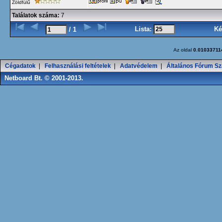
Zöldfülű
Találatok száma:
7
Lista:
Ké
/ 1
Az oldal
0.01033711
Cégadatok
|
Felhasználási feltételek
|
Adatvédelem
|
Általános Fórum Sz
Netboard Bt. © 2001-2013.