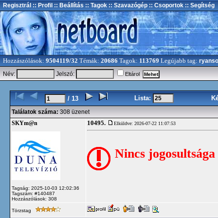
Regisztrál
:: Profil
:: Beállítás
:: Tagok
:: Szavazógép
:: Csoportok
:: Segítség
Hozzászólások:
9504119/32
Témák:
20686
Tagok:
113769
Legújabb tag:
ryans
Név:
Jelszó:
Eltárol
Lista:
K
/ 13
Találatok száma:
308 üzenet
10495.
SKYm@n
Elküldve: 2026-07-22 11:07:53
Nincs jogosultsága
Tagság: 2025-10-03 12:02:36
Tagszám: #140487
Hozzászólások: 308
Törzstag