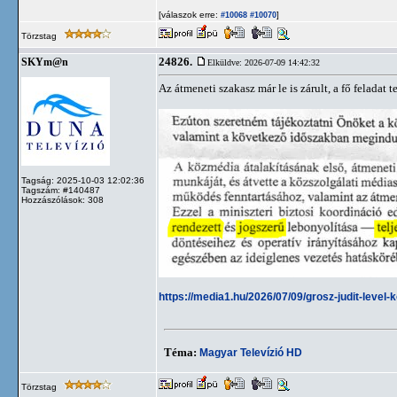
[válaszok erre:
]
#10068
#10070
Törzstag
24826.
SKYm@n
Elküldve: 2026-07-09 14:42:32
Az átmeneti szakasz már le is zárult, a fő feladat t
Tagság: 2025-10-03 12:02:36
Tagszám: #140487
Hozzászólások: 308
https://media1.hu/2026/07/09/grosz-judit-level
Téma:
Magyar Televízió HD
Törzstag