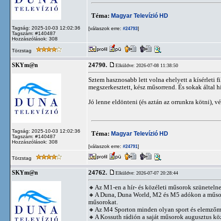
Téma:
Magyar Televízió HD
Tagság: 2025-10-03 12:02:36
[válaszok erre:
]
#24793
Tagszám: #140487
Hozzászólások: 308
Törzstag
24790.
SKYm@n
Elküldve: 2026-07-08 11:38:50
Sztem hasznosabb lett volna ehelyett a kísérleti
megszerkesztett, kész műsorrend. És sokak által h
Jó lenne eldönteni (és aztán az orrunkra kötni), 
Tagság: 2025-10-03 12:02:36
Téma:
Magyar Televízió HD
Tagszám: #140487
Hozzászólások: 308
[válaszok erre:
]
#24791
Törzstag
24762.
SKYm@n
Elküldve: 2026-07-07 20:28:44
🔸Az M1-en a hír- és közéleti műsorok szünetelnek
🔸A Duna, Duna World, M2 és M5 adókon a műsorszol
műsorokat.
🔸Az M4 Sporton minden olyan sport és elemzőmű
🔸A Kossuth rádión a saját műsorok augusztus közep