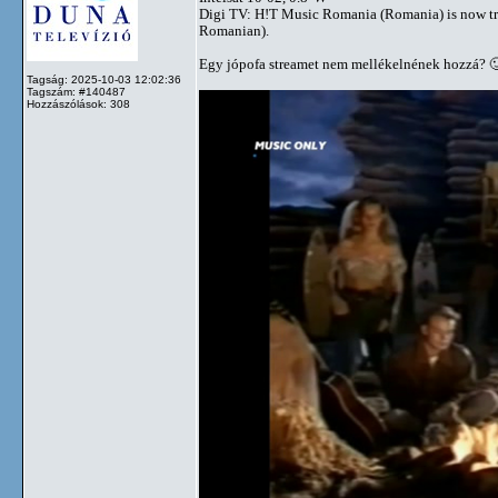
Digi TV: H!T Music Romania (Romania) is now t
Romanian).
Egy jópofa streamet nem mellékelnének hozzá? 
Tagság: 2025-10-03 12:02:36
Tagszám: #140487
Hozzászólások: 308