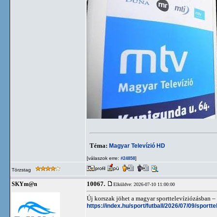
Téma:
Magyar Televízió HD
[válaszok erre:
]
#24858
Törzstag
10067.
SKYm@n
Elküldve: 2026-07-10 11:00:00
Új korszak jöhet a magyar sporttelevíziózásban – 
https://index.hu/sport/futball/2026/07/09/sport