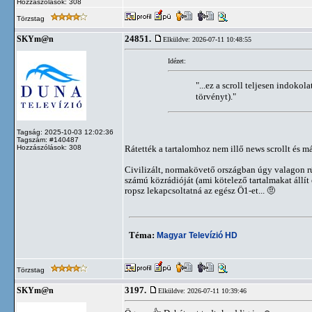
Hozzászólások: 308
Törzstag
24851.
SKYm@n
Elküldve: 2026-07-11 10:48:55
Idézet:
"...ez a scroll teljesen indoko
törvényt)."
Tagság: 2025-10-03 12:02:36
Tagszám: #140487
Hozzászólások: 308
Rátették a tartalomhoz nem illő news scrollt és m
Civilizált, normakövető országban úgy valagon rúg
számú közrádióját (ami kötelező tartalmakat állít 
ropsz lekapcsoltatná az egész Ö1-et... 🤨
Téma:
Magyar Televízió HD
Törzstag
3197.
SKYm@n
Elküldve: 2026-07-11 10:39:46