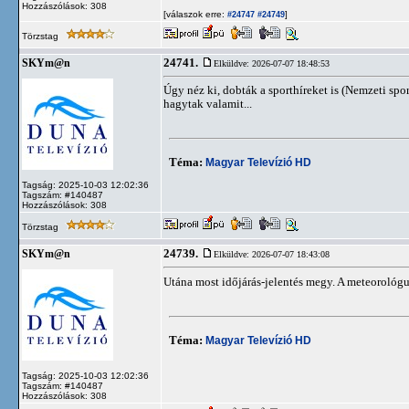
Hozzászólások: 308
[válaszok erre:
]
#24747
#24749
Törzstag
24741.
SKYm@n
Elküldve: 2026-07-07 18:48:53
Úgy néz ki, dobták a sporthíreket is (Nemzeti s
hagytak valamit...
Téma:
Magyar Televízió HD
Tagság: 2025-10-03 12:02:36
Tagszám: #140487
Hozzászólások: 308
Törzstag
24739.
SKYm@n
Elküldve: 2026-07-07 18:43:08
Utána most időjárás-jelentés megy. A meteorológu
Téma:
Magyar Televízió HD
Tagság: 2025-10-03 12:02:36
Tagszám: #140487
Hozzászólások: 308