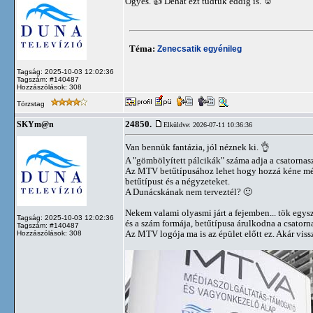
Ögyes. 👍 Dehát ezt tudtuk eddig is. ☺️
Téma:
Zenecsatik egyénileg
Tagság: 2025-10-03 12:02:36
Tagszám: #140487
Hozzászólások: 308
Törzstag
24850.
SKYm@n
Elküldve: 2026-07-11 10:36:36
Van bennük fantázia, jól néznek ki. 👌
A "gömbölyített pálcikák" száma adja a csatorna
Az MTV betűtípusához lehet hogy hozzá kéne még n
betűtípust és a négyzeteket.
A Dunácskának nem terveztél? 🙂
Nekem valami olyasmi járt a fejemben... tök egys
Tagság: 2025-10-03 12:02:36
és a szám formája, betűtípusa árulkodna a csatorna
Tagszám: #140487
Az MTV logója ma is az épület előtt ez. Akár viss
Hozzászólások: 308