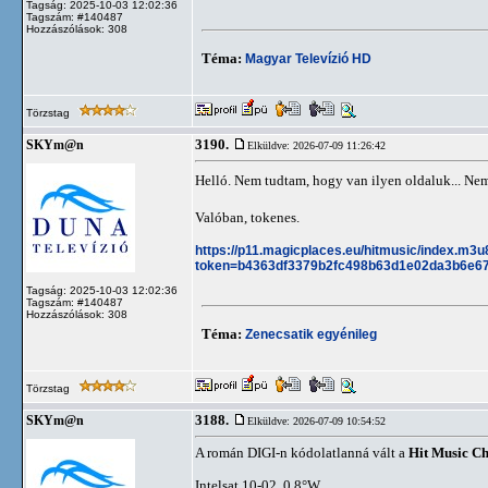
Tagság: 2025-10-03 12:02:36
Tagszám: #140487
Hozzászólások: 308
Téma:
Magyar Televízió HD
Törzstag
3190.
SKYm@n
Elküldve: 2026-07-09 11:26:42
Helló. Nem tudtam, hogy van ilyen oldaluk... Nem
Valóban, tokenes.
https://p11.magicplaces.eu/hitmusic/index.m3u
token=b4363df3379b2fc498b63d1e02da3b6e6
Tagság: 2025-10-03 12:02:36
Tagszám: #140487
Hozzászólások: 308
Téma:
Zenecsatik egyénileg
Törzstag
3188.
SKYm@n
Elküldve: 2026-07-09 10:54:52
A román DIGI-n kódolatlanná vált a
Hit Music C
Intelsat 10-02, 0.8°W