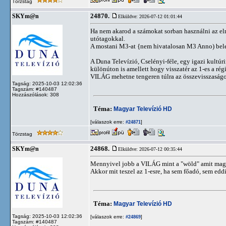
Törzstag
24870.
SKYm@n
Elküldve: 2026-07-12 01:01:44
Ha nem akarod a számokat sorban használni az e
utótagokkal.
A mostani M3-at {nem hivatalosan M3 Anno) bel
A Duna Televízió, Cselényi-féle, egy igazi kultú
különúton is amellett hogy visszatér az 1-es a ré
VILÁG mehetne tengeren túlra az összevisszaságo
Tagság: 2025-10-03 12:02:36
Tagszám: #140487
Hozzászólások: 308
Téma:
Magyar Televízió HD
[válaszok erre:
]
#24871
Törzstag
24868.
SKYm@n
Elküldve: 2026-07-12 00:35:44
Mennyivel jobb a VILÁG mint a "wöld" amit magya
Akkor mit teszel az 1-esre, ha sem főadó, sem eddi
Téma:
Magyar Televízió HD
Tagság: 2025-10-03 12:02:36
[válaszok erre:
]
#24869
Tagszám: #140487