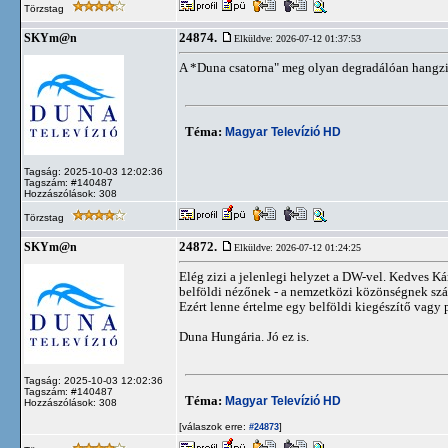
Törzstag
24874.
SKYm@n
Elküldve: 2026-07-12 01:37:53
A *Duna csatorna" meg olyan degradálóan hangzik 
Téma:
Magyar Televízió HD
Tagság: 2025-10-03 12:02:36
Tagszám: #140487
Hozzászólások: 308
Törzstag
24872.
SKYm@n
Elküldve: 2026-07-12 01:24:25
Elég zizi a jelenlegi helyzet a DW-vel. Kedves K
belföldi nézőnek - a nemzetközi közönségnek szán
Ezért lenne értelme egy belföldi kiegészítő vagy 
Duna Hungária. Jó ez is.
Tagság: 2025-10-03 12:02:36
Tagszám: #140487
Téma:
Magyar Televízió HD
Hozzászólások: 308
[válaszok erre:
]
#24873