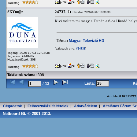
Törzstag
24737.
SKYm@n
Elküldve: 2026-07-07 18:36:36
Kivi voltam mi megy a Dunán a 6-os Híradó helyet
Téma:
Magyar Televízió HD
[válaszok erre:
]
#24738
Tagság: 2025-10-03 12:02:36
Tagszám: #140487
Hozzászólások: 308
Törzstag
Találatok száma:
308
Lista:
K
/ 13
Az oldal
0.02375221
Cégadatok
|
Felhasználási feltételek
|
Adatvédelem
|
Általános Fórum Sz
Netboard Bt. © 2001-2013.