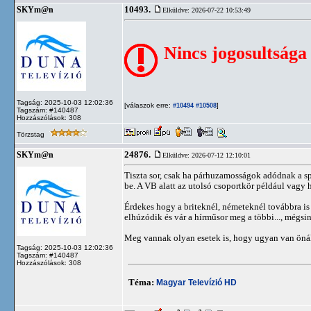
10493.
SKYm@n
Elküldve: 2026-07-22 10:53:49
Nincs jogosultsága
Tagság: 2025-10-03 12:02:36
[válaszok erre:
]
#10494
#10508
Tagszám: #140487
Hozzászólások: 308
Törzstag
24876.
SKYm@n
Elküldve: 2026-07-12 12:10:01
Tiszta sor, csak ha párhuzamosságok adódnak a s
be. A VB alatt az utolsó csoportkör például vagy 
Érdekes hogy a briteknél, németeknél továbbra is a
elhúzódik és vár a hírműsor meg a többi..., mégsin
Meg vannak olyan esetek is, hogy ugyan van önáll
Tagság: 2025-10-03 12:02:36
Tagszám: #140487
Hozzászólások: 308
Téma:
Magyar Televízió HD