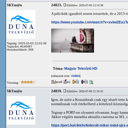
24823.
SKYm@n
Elküldve: 2026-07-09 13:14:38
A pálcikák igazából sosem tetszettek, de a 2015-
https://www.youtube.com/watch?v=xvIwiZEa1T
Tagság: 2025-10-03 12:02:36
Tagszám: #140487
Hozzászólások: 308
Téma:
Magyar Televízió HD
[válaszok erre:
]
#24824
Törzstag
24819.
SKYm@n
Elküldve: 2026-07-09 12:19:32
Igen, de azért a Kossuthnak csak egy részét tette 
normálisnak volt értékelhető a kötelező közszol
Tegnap a PORT-on olyasmit olvastam, hogy hamaros
Akkor végülis maradna aktuális csatorna az M1, c
https://port.hu/cikk/tv/kiderult-mikor-indul-uj