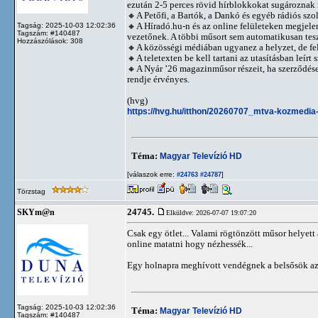
ezután 2-5 perces rövid hírblokkokat sugároznak m
🔸A Petőfi, a Bartók, a Dankó és egyéb rádiós szo
🔸A Híradó.hu-n és az online felületeken megjelen
Tagság: 2025-10-03 12:02:36
Tagszám: #140487
vezetőnek. A többi műsort sem automatikusan teszik
Hozzászólások: 308
🔸A közösségi médiában ugyanez a helyzet, de fel
🔸A teletexten be kell tartani az utasításban leírt 
🔸A Nyár ’26 magazinműsor részeit, ha szerződéses
rendje érvényes.
(hvg)
https://hvg.hu/itthon/20260707_mtva-kozmedia
Téma:
Magyar Televízió HD
[válaszok erre:
]
#24763
#24787
Törzstag
24745.
SKYm@n
Elküldve: 2026-07-07 19:07:20
Csak egy ötlet... Valami rögtönzött műsor helye
online matatni hogy nézhessék...
Egy holnapra meghívott vendégnek a belsősök az
Tagság: 2025-10-03 12:02:36
Téma:
Magyar Televízió HD
Tagszám: #140487