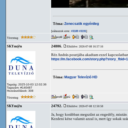
Téma:
Zenecsatik egyénileg
[válaszok erre:
]
#3189
#3191
Törzstag
24806.
SKYm@n
Elküldve: 2026-07-08 16:57:16
Réz András posztjába akadtam ezzel kapcsolatban.
https://m.facebook.com/story.php?story_fbi
Téma:
Magyar Televízió HD
Tagság: 2025-10-03 12:02:36
Tagszám: #140487
Hozzászólások: 308
Törzstag
24792.
SKYm@n
Elküldve: 2026-07-08 12:50:58
Ja, hogy korábban megszűnt az engedély, miután át
Kezdeni kéne valamit azzal is, mert így sokak sz