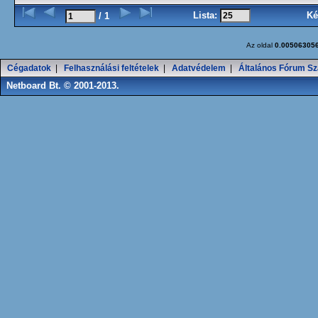
Lista:
Ké
/ 1
Az oldal
0.00506305
Cégadatok
|
Felhasználási feltételek
|
Adatvédelem
|
Általános Fórum Sz
Netboard Bt. © 2001-2013.