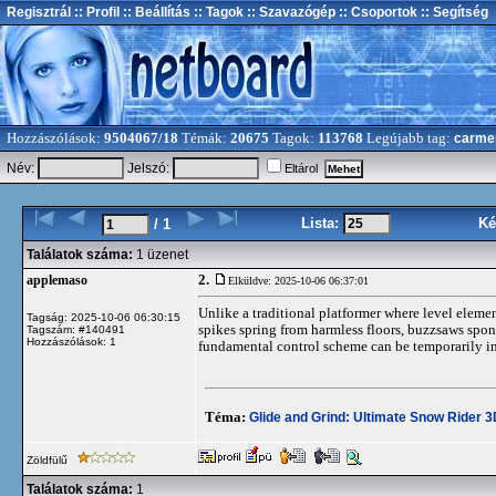
Regisztrál
:: Profil
:: Beállítás
:: Tagok
:: Szavazógép
:: Csoportok
:: Segítség
Hozzászólások:
9504067/18
Témák:
20675
Tagok:
113768
Legújabb tag:
carme
Név:
Jelszó:
Eltárol
Lista:
Ké
/ 1
Találatok száma:
1 üzenet
2.
applemaso
Elküldve: 2025-10-06 06:37:01
Unlike a traditional platformer where level elemen
Tagság: 2025-10-06 06:30:15
spikes spring from harmless floors, buzzsaws spo
Tagszám: #140491
Hozzászólások: 1
fundamental control scheme can be temporarily i
Téma:
Glide and Grind: Ultimate Snow Rider 
Zöldfülű
Találatok száma:
1