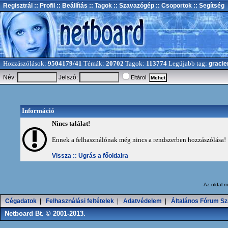
Regisztrál
:: Profil
:: Beállítás
:: Tagok
:: Szavazógép
:: Csoportok
:: Segítség
Hozzászólások:
9504179/41
Témák:
20702
Tagok:
113774
Legújabb tag:
gracie
Név:
Jelszó:
Eltárol
Információ
Nincs találat!
Ennek a felhasználónak még nincs a rendszerben hozzászólása!
Vissza ::
Ugrás a főoldalra
Az oldal
m
Cégadatok
|
Felhasználási feltételek
|
Adatvédelem
|
Általános Fórum Sz
Netboard Bt. © 2001-2013.