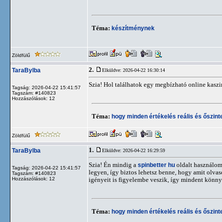
Téma:
készítménynek
Zöldfülű
2.
TaraBylba
Elküldve: 2026-04-22 16:30:14
Szia! Hol találhatok egy megbízható online kasz
Tagság: 2026-04-22 15:41:57
Tagszám: #140823
Hozzászólások: 12
Téma:
hogy minden értékelés reális és őszint
Zöldfülű
1.
TaraBylba
Elküldve: 2026-04-22 16:29:59
Szia! Én mindig a
spinbetter hu
oldalt használom,
Tagság: 2026-04-22 15:41:57
legyen, így biztos lehetsz benne, hogy amit olvas
Tagszám: #140823
Hozzászólások: 12
igényeit is figyelembe veszik, így mindent könny
Téma:
hogy minden értékelés reális és őszint