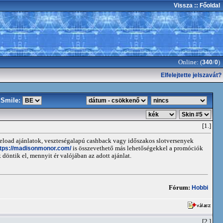
Vissza
:: Főoldal
Online: (
/
)
340
0
Elfelejtette jelszavát?
Smile:
[1.]
 reload ajánlatok, veszteségalapú cashback vagy időszakos slotversenyek
ttps://madisonmonor.com/
is összevethető más lehetőségekkel a promóciók
 döntik el, mennyit ér valójában az adott ajánlat.
Fórum:
Hobbi
[2.]