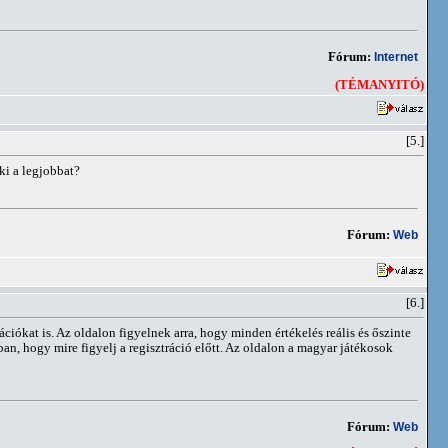
Fórum:
Internet
(TÉMANYITÓ)
[5.]
ki a legjobbat?
Fórum:
Web
[6.]
ciókat is. Az oldalon figyelnek arra, hogy minden értékelés reális és őszinte
n, hogy mire figyelj a regisztráció előtt. Az oldalon a magyar játékosok
Fórum:
Web