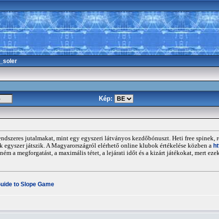
_soler
Kép:
endszeres jutalmakat, mint egy egyszeri látványos kezdőbónuszt. Heti free spinek,
 egyszer játszik. A Magyarországról elérhető online klubok értékelése közben a
h
m a megforgatást, a maximális tétet, a lejárati időt és a kizárt játékokat, mert ezek
Guide to Slope Game