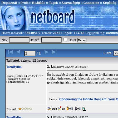
Regisztrál
:: Profil
:: Beállítás
:: Tagok
:: Szavazógép
:: Csoportok
:: Segítség
Hozzászólások:
9504051/2
Témák:
20671
Tagok:
113768
Legújabb tag:
carmen
Név:
Jelszó:
Eltárol
Lista:
/ 1
Találatok száma:
12 üzenet
2.
TaraBylba
Elküldve: 2026-07-08 18:09:07
Én hosszabb távon általában többre értékelem a r
Tagság: 2026-04-22 15:41:57
sokkal érdekesebbek lehetnek annak, aki nem csak
Tagszám: #140823
Hozzászólások: 12
gyakorisága alapján. Persze minden esetben átnézné
Téma:
Conquering the Infinite Descent: Your 
Zöldfülű
5.
TaraBylba
Elküldve: 2026-07-08 16:53:27