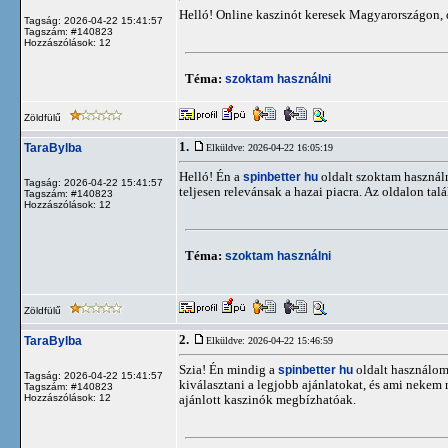
Helló! Online kaszinót keresek Magyarországon, 
Tagság: 2026-04-22 15:41:57
Tagszám: #140823
Hozzászólások: 12
Téma:
szoktam használni
Zöldfülű
1.
TaraBylba
Elküldve: 2026-04-22 16:05:19
Helló! Én a
spinbetter hu
oldalt szoktam használn
Tagság: 2026-04-22 15:41:57
teljesen relevánsak a hazai piacra. Az oldalon ta
Tagszám: #140823
Hozzászólások: 12
Téma:
szoktam használni
Zöldfülű
2.
TaraBylba
Elküldve: 2026-04-22 15:46:59
Szia! Én mindig a
spinbetter hu
oldalt használom,
Tagság: 2026-04-22 15:41:57
kiválasztani a legjobb ajánlatokat, és ami nekem 
Tagszám: #140823
Hozzászólások: 12
ajánlott kaszinók megbízhatóak.