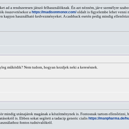
öket ad a rendszeresen játszó felhasználóknak. Én azt nézném, jár-e személyre szab
nók összevetésekor a
https://madisonmonor.com/
oldalt is figyelembe lehet venni 
sen kapjon használható kedvezményeket. A cashback esetén pedig mindig ellenőriz
ényleg működik? Nem tudom, hogyan kezdjek neki a keresésnek.
ör mindig utánajárok magának a készítménynek is. Fontosnak tartom ellenőrizni, hog
tásokról is. Ebben sokat segített a tadacip generic cialis
https://manpharma.de/hu
 használathoz fontos tudnivalókról.