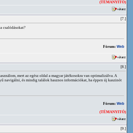
(TÉMANYITÓ)
[7.]
 a csalódásokat?
Fórum:
Web
[8.]
 használom, mert az egész oldal a magyar játékosokra van optimalizálva. A
yű navigálni, és mindig találok hasznos információkat, ha éppen új kaszinót
Fórum:
Web
(TÉMANYITÓ)
[9.]