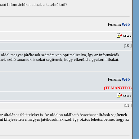
ható információkat adnak a kaszinókról?
Fórum:
Web
[10.]
az oldal magyar játékosok számára van optimalizálva, így az információk
nek szóló tanácsok is sokat segítenek, hogy elkerüld a gyakori hibákat.
Fórum:
Web
(TÉMANYITÓ)
[11.]
 általános feltételeket is. Az oldalon található összehasonlítások segítenek
mi kifejezetten a magyar játékosoknak szól, így biztos lehetsz benne, hogy az