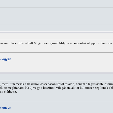
inó-összehasonlító oldalt Magyarországon? Milyen szempontok alapján válasszam 
e legyen
 mert itt nemcsak a kaszinók összehasonlítását találod, hanem a legfrissebb informá
ol, az megbízható. Ha új vagy a kaszinók világában, akkor különösen segítenek abba
en elérhetsz.
e legyen