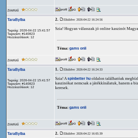
Zöldfülű
2.
TaraBylba
Elküldve: 2026-04-22 16:24:56
Szia! Hogyan válasszak jó online kaszinót Magya
Tagság: 2026-04-22 15:41:57
Tagszám: #140823
Hozzászólások: 12
Téma:
gams onli
Zöldfülű
1.
TaraBylba
Elküldve: 2026-04-22 16:24:33
Szia! A
spinbetter hu
oldalon találhatóak megbízha
Tagság: 2026-04-22 15:41:57
kaszinókat nemcsak a játékkínálatuk, hanem a biz
Tagszám: #140823
Hozzászólások: 12
keresek.
Téma:
gams onli
Zöldfülű
2.
TaraBylba
Elküldve: 2026-04-22 16:05:39