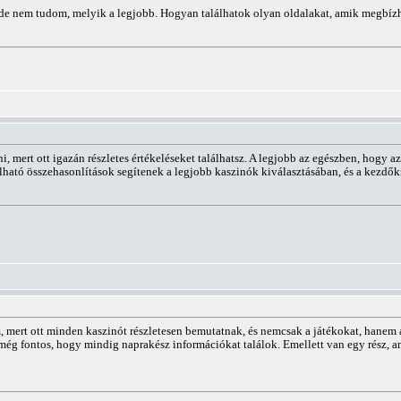
de nem tudom, melyik a legjobb. Hogyan találhatok olyan oldalakat, amik megbíz
i, mert ott igazán részletes értékeléseket találhatsz. A legjobb az egészben, hogy 
lálható összehasonlítások segítenek a legjobb kaszinók kiválasztásában, és a kezdők
 mert ott minden kaszinót részletesen bemutatnak, és nemcsak a játékokat, hanem az
még fontos, hogy mindig naprakész információkat találok. Emellett van egy rész, a