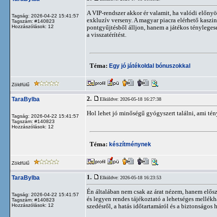
A VIP-rendszer akkor ér valamit, ha valódi előny
Tagság: 2026-04-22 15:41:57
exkluzív verseny. A magyar piacra elérhető kaszi
Tagszám: #140823
Hozzászólások: 12
pontgyűjtésből álljon, hanem a játékos ténylege
a visszatérítést.
Téma:
Egy jó játékoldal bónuszokkal
Zöldfülű
2.
TaraBylba
Elküldve: 2026-05-18 16:27:38
Hol lehet jó minőségű gyógyszert találni, ami t
Tagság: 2026-04-22 15:41:57
Tagszám: #140823
Hozzászólások: 12
Téma:
készítménynek
Zöldfülű
1.
TaraBylba
Elküldve: 2026-05-18 16:23:53
Én általában nem csak az árat nézem, hanem elősz
Tagság: 2026-04-22 15:41:57
és legyen rendes tájékoztató a lehetséges mellékha
Tagszám: #140823
Hozzászólások: 12
szedésről, a hatás időtartamáról és a biztonságos