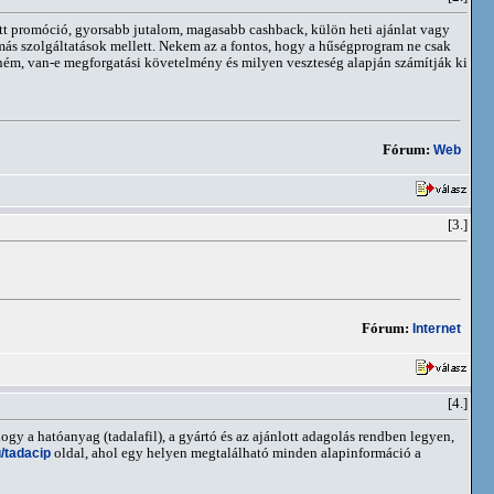
ott promóció, gyorsabb jutalom, magasabb cashback, külön heti ajánlat vagy
más szolgáltatások mellett. Nekem az a fontos, hogy a hűségprogram ne csak
ném, van-e megforgatási követelmény és milyen veszteség alapján számítják ki
Fórum:
Web
[3.]
Fórum:
Internet
[4.]
y a hatóanyag (tadalafil), a gyártó és az ajánlott adagolás rendben legyen,
/tadacip
oldal, ahol egy helyen megtalálható minden alapinformáció a