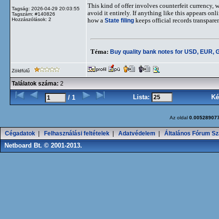
This kind of offer involves counterfeit currency, w
Tagság: 2026-04-29 20:03:55
avoid it entirely. If anything like this appears onl
Tagszám: #140826
Hozzászólások: 2
how a
State filing
keeps official records transpare
Téma:
Buy quality bank notes for USD, EUR,
Zöldfülű
Találatok száma:
2
Lista:
Ké
/ 1
Az oldal
0.00528907
Cégadatok
|
Felhasználási feltételek
|
Adatvédelem
|
Általános Fórum Sz
Netboard Bt. © 2001-2013.