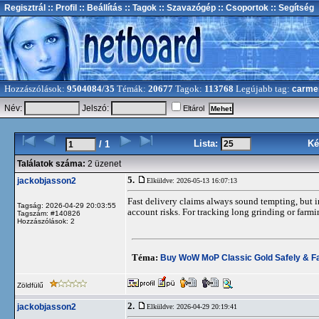
Regisztrál
:: Profil
:: Beállítás
:: Tagok
:: Szavazógép
:: Csoportok
:: Segítség
Hozzászólások:
9504084/35
Témák:
20677
Tagok:
113768
Legújabb tag:
carme
Név:
Jelszó:
Eltárol
Lista:
Ké
/ 1
Találatok száma:
2 üzenet
5.
jackobjasson2
Elküldve: 2026-05-13 16:07:13
Fast delivery claims always sound tempting, but in
Tagság: 2026-04-29 20:03:55
account risks. For tracking long grinding or farmi
Tagszám: #140826
Hozzászólások: 2
Téma:
Buy WoW MoP Classic Gold Safely & Fa
Zöldfülű
2.
jackobjasson2
Elküldve: 2026-04-29 20:19:41