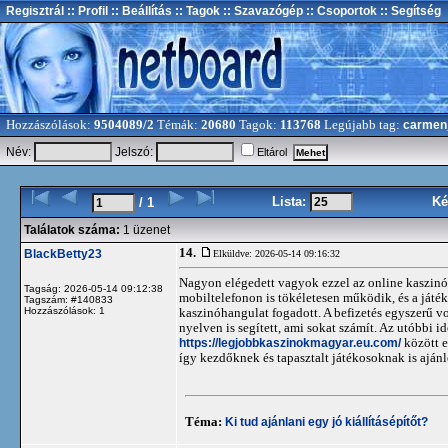
Regisztrál
:: Profil
:: Beállítás
:: Tagok
:: Szavazógép
:: Csoportok
:: Segítség
Hozzászólások:
9504089/2
Témák:
20680
Tagok:
113768
Legújabb tag:
carmen
Név:
Jelszó:
Eltárol
Lista:
Ké
/ 1
Találatok száma:
1 üzenet
14.
BlackBetty23
Elküldve: 2026-05-14 09:16:32
Nagyon elégedett vagyok ezzel az online kaszinóva
Tagság: 2026-05-14 09:12:38
mobiltelefonon is tökéletesen működik, és a játé
Tagszám: #140833
Hozzászólások: 1
kaszinóhangulat fogadott. A befizetés egyszerű v
nyelven is segített, ami sokat számít. Az utóbbi 
https://legjobbkaszinokmagyar.eu.com/
között e
így kezdőknek és tapasztalt játékosoknak is aján
Téma:
Ki tud ajánlani egy jó kiállításépítőt?