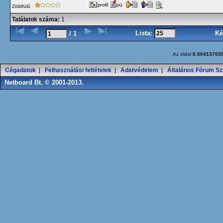
Zöldfülű
Találatok száma:
1
Lista:
Ké
/ 1
Az oldal
0.00413703
Cégadatok
|
Felhasználási feltételek
|
Adatvédelem
|
Általános Fórum Sz
Netboard Bt. © 2001-2013.