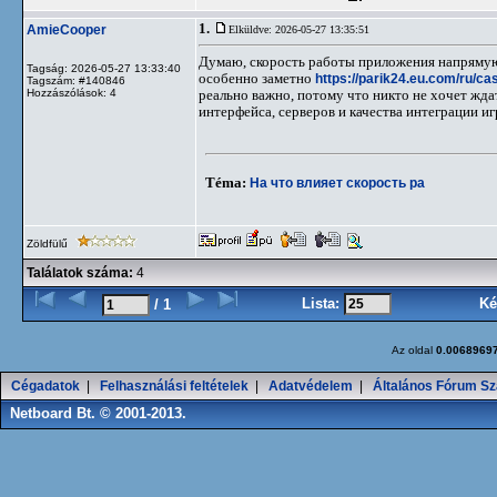
1.
AmieCooper
Elküldve: 2026-05-27 13:35:51
Думаю, скорость работы приложения напрямую в
Tagság: 2026-05-27 13:33:40
особенно заметно
https://parik24.eu.com/ru/ca
Tagszám: #140846
Hozzászólások: 4
реально важно, потому что никто не хочет жда
интерфейса, серверов и качества интеграции иг
Téma:
На что влияет скорость ра
Zöldfülű
Találatok száma:
4
Lista:
Ké
/ 1
Az oldal
0.0068969
Cégadatok
|
Felhasználási feltételek
|
Adatvédelem
|
Általános Fórum Sz
Netboard Bt. © 2001-2013.