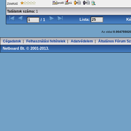
Zöldfülű
Találatok száma:
1
Lista:
Ké
/ 1
Az oldal
0.00475502
Cégadatok
|
Felhasználási feltételek
|
Adatvédelem
|
Általános Fórum Sz
Netboard Bt. © 2001-2013.