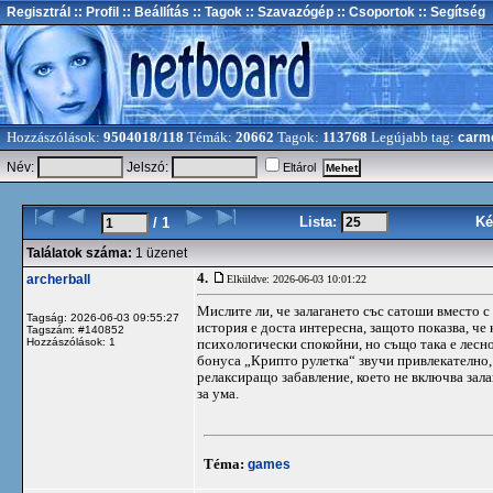
Regisztrál
:: Profil
:: Beállítás
:: Tagok
:: Szavazógép
:: Csoportok
:: Segítség
Hozzászólások:
9504018/118
Témák:
20662
Tagok:
113768
Legújabb tag:
carm
Név:
Jelszó:
Eltárol
Lista:
Ké
/ 1
Találatok száma:
1 üzenet
4.
archerball
Elküldve: 2026-06-03 10:01:22
Мислите ли, че залагането със сатоши вместо с
Tagság: 2026-06-03 09:55:27
история е доста интересна, защото показва, че 
Tagszám: #140852
Hozzászólások: 1
психологически спокойни, но също така е лесно
бонуса „Крипто рулетка“ звучи привлекателно,
релаксиращо забавление, което не включва зала
за ума.
Téma:
games