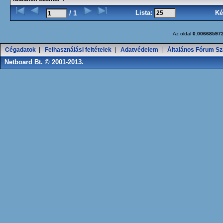
Lista:
Ké
/ 1
Az oldal
0.00668597
Cégadatok
|
Felhasználási feltételek
|
Adatvédelem
|
Általános Fórum Sz
Netboard Bt. © 2001-2013.