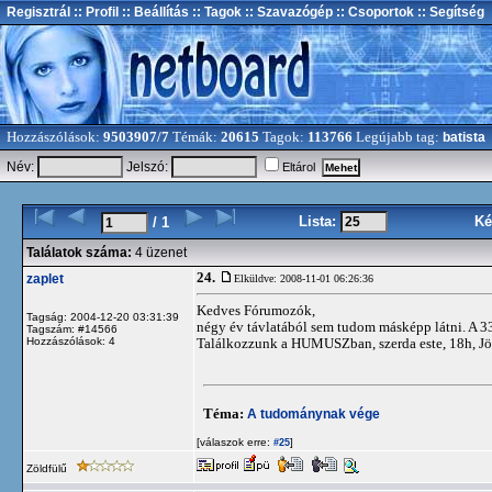
Regisztrál
:: Profil
:: Beállítás
:: Tagok
:: Szavazógép
:: Csoportok
:: Segítség
Hozzászólások:
9503907/7
Témák:
20615
Tagok:
113766
Legújabb tag:
batista
Név:
Jelszó:
Eltárol
Lista:
Ké
/ 1
Találatok száma:
4 üzenet
24.
zaplet
Elküldve: 2008-11-01 06:26:36
Kedves Fórumozók,
Tagság: 2004-12-20 03:31:39
négy év távlatából sem tudom másképp látni. A 33
Tagszám: #14566
Hozzászólások: 4
Találkozzunk a HUMUSZban, szerda este, 18h, 
Téma:
A tudománynak vége
[válaszok erre:
]
#25
Zöldfülű