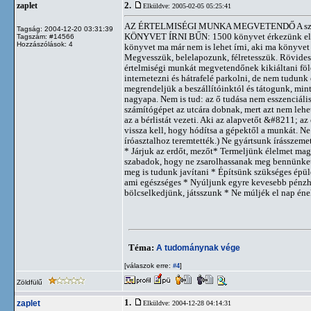
2.
zaplet
Elküldve: 2005-02-05 05:25:41
AZ ÉRTELMISÉGI MUNKA MEGVETENDŐ A szakbarbár
Tagság: 2004-12-20 03:31:39
KÖNYVET ÍRNI BŰN: 1500 könyvet érkezünk elolv
Tagszám: #14566
Hozzászólások: 4
könyvet ma már nem is lehet írni, aki ma könyvet 
Megvesszük, belelapozunk, félretesszük. Rövidesen 
értelmiségi munkát megvetendőnek kikiáltani fö
internetezni és hátrafelé parkolni, de nem tudunk
megrendeljük a beszállítóinktól és tátogunk, mint
nagyapa. Nem is tud: az ő tudása nem esszenciáli
számítógépet az utcára dobnak, mert azt nem lehet
az a bérlistát vezeti. Aki az alapvetőt &#8211; a
vissza kell, hogy hódítsa a gépektől a munkát. 
íróasztalhoz teremtették.) Ne gyártsunk írásszeme
* Járjuk az erdőt, mezőt* Termeljünk élelmet ma
szabadok, hogy ne zsarolhassanak meg bennünket
meg is tudunk javítani * Építsünk szükséges épü
ami egészséges * Nyúljunk egyre kevesebb pénzhe
bölcselkedjünk, játsszunk * Ne múljék el nap éne
Téma:
A tudománynak vége
[válaszok erre:
]
#4
Zöldfülű
1.
zaplet
Elküldve: 2004-12-28 04:14:31