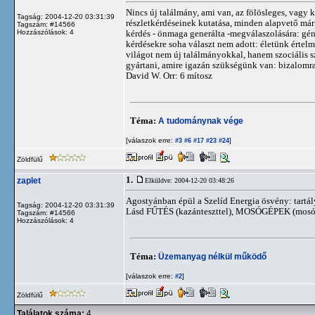
Nincs új találmány, ami van, az fölösleges, vag
Tagság: 2004-12-20 03:31:39
részletkérdéseinek kutatása, minden alapvető már
Tagszám: #14566
Hozzászólások: 4
kérdés - önmaga generálta -megválaszolására: gé
kérdésekre soha választ nem adott: életünk értelme, 
világot nem új találmányokkal, hanem szociális 
gyártani, amire igazán szükségünk van: bizalomra,
David W. Orr: 6 mítosz
Téma:
A tudománynak vége
[válaszok erre:
]
#3
#6
#17
#23
#24
Zöldfülű
1.
zaplet
Elküldve: 2004-12-20 03:48:26
Agostyánban épül a Szelíd Energia ösvény: tartály
Tagság: 2004-12-20 03:31:39
Lásd FŰTÉS (kazánteszttel), MOSÓGÉPEK (mosópor
Tagszám: #14566
Hozzászólások: 4
Téma:
Üzemanyag nélkül működő
[válaszok erre:
]
#2
Zöldfülű
Találatok száma:
4