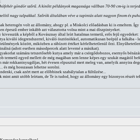
:
 göndör szőrű. A kinőtt példányok magassága vállban 70-90 cm-ig is terjed. Fe
elítő nagy talpakkal. Szőrök általában véve a tapintás alatt nagyon finom és puha 
ak heterogén volt az állomány, ahogy pl. a Miskolci előadásban ki is emeltem. Így
n épeszű ember inkább azt választotta volna mint a mai díszpintyeket.
 kivesszük a képből a Kovásznay által leírt hatalmas termetű, erős fejű egyedeket:
ya kiváló idegrendszerrel, kiváló ösztönökkel, automatikusan beépül a falkába - le
rülmények között, miközben a rábízott értéket kérlelhetetlenül őrzi. Elnyűhetetlen
nálná (adott esetben másodpercek alatt leverné a másikat).
i gyakorlat számára tetszetősebb kutya amely már a csörgődobozos, esernyős bénázást
ebb termetű egyed mellett de még magában sem lenne képes egy szukát magától be
 már rokkantnyugdíjas, hét évesen elpusztul mert meleg van, amelyik annyira degene
... és még hosszasan lehetne sorolni.
ndenki, csak azért mert az előbbinek szabálytalan a fültűzése...
k mint amit utóbb leírtam, de Te is tudod, hogy az állomány egy bizonyos részét te
sz Komondor kennelben!