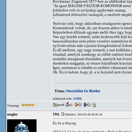
Kovásznay Zsigmond 1877-ben az alábbiakat írja
"
Az igazi MAGYAR PÁSZTOR-KOMONDOR mind hófehér
feltűnően erős és orrlyukig egyformán vastag.
Lábszáraik hihetetlen vastagok, a medvéét megköz
"
Nyilván való, hogy akkoriban országszerte igencs
Komondorok voltak, de; azt hiszem akkor is minde
Képzeletben állítsuk egymás mellé őket úgy, hogy
Van egy kisebb termetű, talán keskenyebb fejű kut
haszonállatokra nem jelent veszélyt semmilyen kö
nyilvánvalóan már a puszta kisugárzásával ledomi
És áll mellette, egy nagy termetű, a mai kiállítás
elszalad, amelyik nemhogy az előbb említett kis
normális mozgással elszaladni, amelyik hat évesen
darabokra szaggatja, az összes háziállatát kinyírja
Igen, szerintem is inkább ez utóbbit választaná mi
Ok. Én is tudom, hogy pl. a te kutyáid nem ilyene
Téma:
Használat és Munka
[válaszok erre:
]
#1455
Törzstag
194.
maglor
Elküldve: 2014-01-06 00:05:18
Ez itt a lényeg:
2013.12.12-én, új alom született a Kulcsi Komi