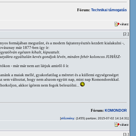
Fórum:
Technikai támogatás
[2.]
yos formájában megszűnt, és a modern fajtatenyésztés kezdett kialakulni -,
Kovásznay már 1877-ben így ír:
yszólván egészen kihalt, kipusztult.
 kutyákra egyáltalán kevés gondjok lévén, minden fehér koloncos JUHÁSZ-
kon - már már nem azt látjuk amiről ő ír.
nánk a maiak mellé, gyakorlatilag a méretet és a küllemi egységességet
az sem változtat, hogy nem alszom együtt nap, mint nap Komondorokkal.
horkoljon, akkor ígérem nem fogok beleszólni...
Fórum:
KOMONDOR
[
: (1455) partizer, 2015-07-02 14:14:31]
előzmény
[3.]