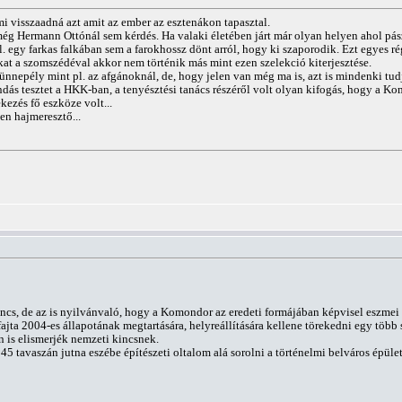
 visszaadná azt amit az ember az esztenákon tapasztal.
még Hermann Ottónál sem kérdés. Ha valaki életében járt már olyan helyen ahol pá
pl. egy farkas falkában sem a farokhossz dönt arról, hogy ki szaporodik. Ezt egyes 
kat a szomszédéval akkor nem történik más mint ezen szelekció kiterjesztése.
nnepély mint pl. az afgánoknál, de, hogy jelen van még ma is, azt is mindenki tud
dás tesztet a HKK-ban, a tenyésztési tanács részéről volt olyan kifogás, hogy a K
ezés fő eszköze volt...
n hajmeresztő...
cs, de az is nyilvánvaló, hogy a Komondor az eredeti formájában képvisel eszmei 
 fajta 2004-es állapotának megtartására, helyreállítására kellene törekedni egy több
n is elismerjék nemzeti kincsnek.
5 tavaszán jutna eszébe építészeti oltalom alá sorolni a történelmi belváros épüle