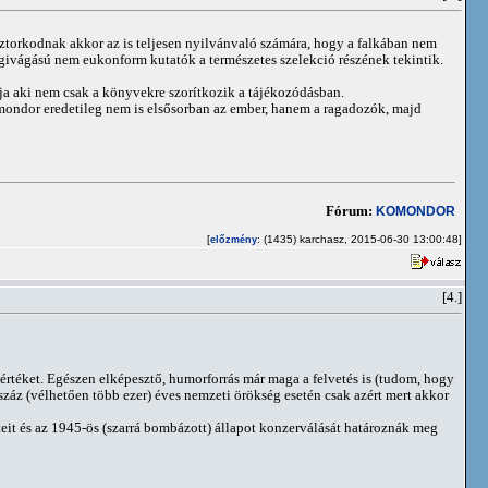
sztorkodnak akkor az is teljesen nyilvánvaló számára, hogy a falkában nem
régivágású nem eukonform kutatók a természetes szelekció részének tekintik.
ja aki nem csak a könyvekre szorítkozik a tájékozódásban.
omondor eredetileg nem is elsősorban az ember, hanem a ragadozók, majd
Fórum:
KOMONDOR
[
: (1435) karchasz, 2015-06-30 13:00:48]
előzmény
[4.]
értéket. Egészen elképesztő, humorforrás már maga a felvetés is (tudom, hogy
 száz (vélhetően több ezer) éves nemzeti örökség esetén csak azért mert akkor
teit és az 1945-ös (szarrá bombázott) állapot konzerválását határoznák meg