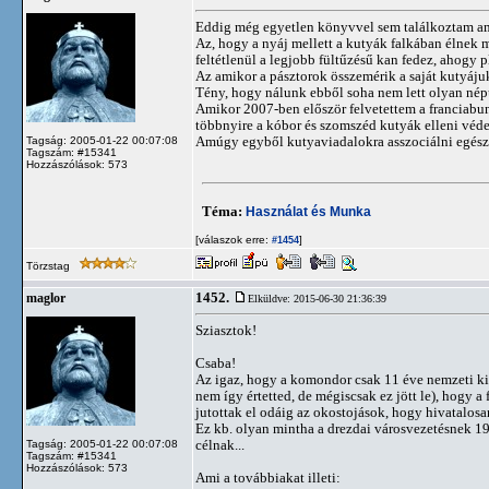
Eddig még egyetlen könyvvel sem találkoztam ami
Az, hogy a nyáj mellett a kutyák falkában élnek 
feltétlenül a legjobb fültűzésű kan fedez, ahogy 
Az amikor a pásztorok összemérik a saját kutyáju
Tény, hogy nálunk ebből soha nem lett olyan népü
Amikor 2007-ben először felvetettem a franciabun
többnyire a kóbor és szomszéd kutyák elleni védek
Amúgy egyből kutyaviadalokra asszociálni egésze
Tagság: 2005-01-22 00:07:08
Tagszám: #15341
Hozzászólások: 573
Téma:
Használat és Munka
[válaszok erre:
]
#1454
Törzstag
1452.
maglor
Elküldve: 2015-06-30 21:36:39
Sziasztok!
Csaba!
Az igaz, hogy a komondor csak 11 éve nemzeti kin
nem így értetted, de mégiscsak ez jött le), hogy a
jutottak el odáig az okostojások, hogy hivatalosa
Ez kb. olyan mintha a drezdai városvezetésnek 194
célnak...
Tagság: 2005-01-22 00:07:08
Tagszám: #15341
Hozzászólások: 573
Ami a továbbiakat illeti: