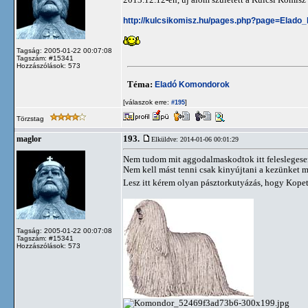
http://kulcsikomisz.hu/pages.php?page=Elado
Tagság: 2005-01-22 00:07:08
Tagszám: #15341
Hozzászólások: 573
Téma:
Eladó Komondorok
[válaszok erre:
]
#195
Törzstag
193.
maglor
Elküldve: 2014-01-06 00:01:29
Nem tudom mit aggodalmaskodtok itt feleslegesen
Nem kell mást tenni csak kinyújtani a kezünket m
Lesz itt kérem olyan pásztorkutyázás, hogy Kope
Tagság: 2005-01-22 00:07:08
Tagszám: #15341
Hozzászólások: 573