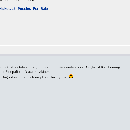
_kiskutyak_Puppies_For_Sale_
 miközben tele a világ jobbnál jobb Komondorokkal Angliától Kaliforniáig...
int Pampalininek az oroszlánért.
t-Dagból is ide jönnek majd tanulmányútra: