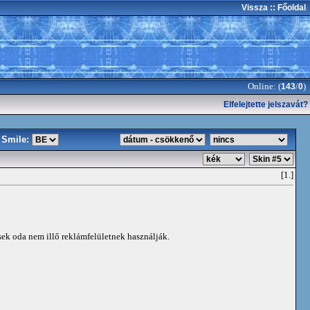
Vissza
:: Főoldal
Online: (
/
)
143
0
Elfelejtette jelszavát?
Smile:
[1.]
ek oda nem illő reklámfelületnek használják.