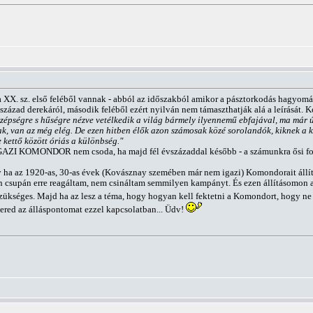
XX. sz. első feléből vannak - abból az időszakból amikor a pásztorkodás hagyomán
ázad derekáról, második feléből ezért nyilván nem támaszthatják alá a leírását. 
zépségre s hűségre nézve vetélkedik a világ bármely ilyennemű ebfajával, ma már úg
k, van az még elég. De ezen hitben élők azon számosak közé sorolandók, kiknek a
ettő között óriás a különbség."
IGAZI KOMONDOR nem csoda, ha majd fél évszázaddal később - a számunkra ősi fotó
ha az 1920-as, 30-as évek (Kovásznay szemében már nem igazi) Komondorait állíta
n csupán erre reagáltam, nem csináltam semmilyen kampányt. És ezen állításomon 
séges. Majd ha az lesz a téma, hogy hogyan kell fektetni a Komondort, hogy ne 
mered az álláspontomat ezzel kapcsolatban... Üdv!