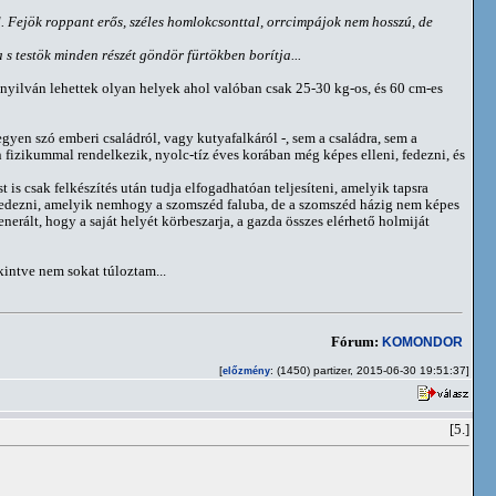
jök roppant erős, széles homlokcsonttal, orrcimpájok nem hosszú, de
s testök minden részét göndör fürtökben borítja...
 nyilván lehettek olyan helyek ahol valóban csak 25-30 kg-os, és 60 cm-es
gyen szó emberi családról, vagy kutyafalkáról -, sem a családra, sem a
 fizikummal rendelkezik, nyolc-tíz éves korában még képes elleni, fedezni, és
 is csak felkészítés után tudja elfogadhatóan teljesíteni, amelyik tapsra
fedezni, amelyik nemhogy a szomszéd faluba, de a szomszéd házig nem képes
rált, hogy a saját helyét körbeszarja, a gazda összes elérhető holmiját
kintve nem sokat túloztam...
Fórum:
KOMONDOR
[
: (1450) partizer, 2015-06-30 19:51:37]
előzmény
[5.]