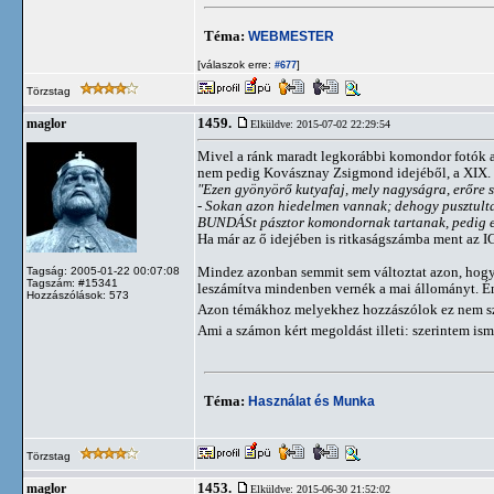
Téma:
WEBMESTER
[válaszok erre:
]
#677
Törzstag
1459.
maglor
Elküldve: 2015-07-02 22:29:54
Mivel a ránk maradt legkorábbi komondor fotók a 
nem pedig Kovásznay Zsigmond idejéből, a XIX. sz
"Ezen gyönyörő kutyafaj, mely nagyságra, erőre s
- Sokan azon hiedelmen vannak; dehogy pusztulta
BUNDÁSt pásztor komondornak tartanak, pedig e k
Ha már az ő idejében is ritkaságszámba ment az 
Mindez azonban semmit sem változtat azon, hogy 
Tagság: 2005-01-22 00:07:08
Tagszám: #15341
leszámítva mindenben vernék a mai állományt. É
Hozzászólások: 573
Azon témákhoz melyekhez hozzászólok ez nem szük
Ami a számon kért megoldást illeti: szerintem is
Téma:
Használat és Munka
Törzstag
1453.
maglor
Elküldve: 2015-06-30 21:52:02