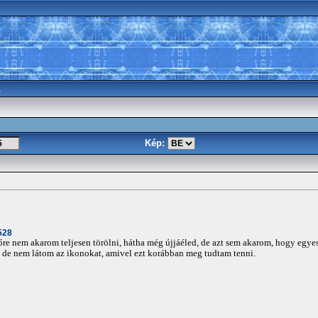
a
Kép:
528
e nem akarom teljesen törölni, hátha még újjáéled, de azt sem akarom, hogy egyes
 de nem látom az ikonokat, amivel ezt korábban meg tudtam tenni.