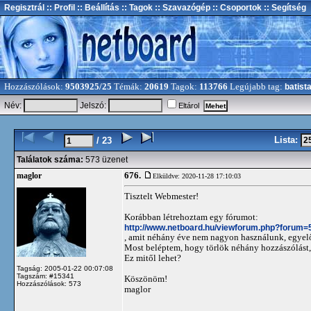
Regisztrál
:: Profil
:: Beállítás
:: Tagok
:: Szavazógép
:: Csoportok
:: Segítség
Hozzászólások:
9503925/25
Témák:
20619
Tagok:
113766
Legújabb tag:
batist
Név:
Jelszó:
Eltárol
Lista:
/ 23
Találatok száma:
573 üzenet
676.
maglor
Elküldve: 2020-11-28 17:10:03
Tisztelt Webmester!
Korábban létrehoztam egy fórumot:
http://www.netboard.hu/viewforum.php?forum=
, amit néhány éve nem nagyon használunk, egyelőr
Most beléptem, hogy törlök néhány hozzászólást,
Ez mitől lehet?
Tagság: 2005-01-22 00:07:08
Tagszám: #15341
Köszönöm!
Hozzászólások: 573
maglor