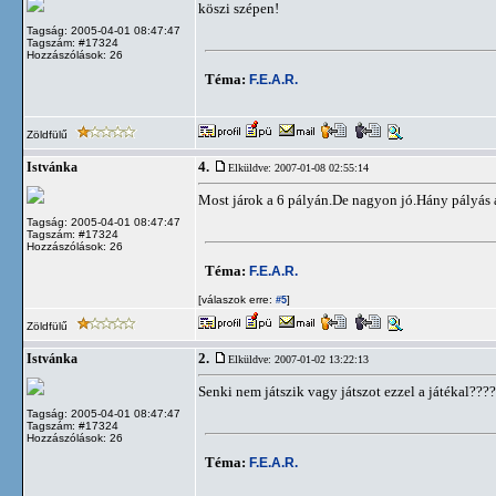
köszi szépen!
Tagság: 2005-04-01 08:47:47
Tagszám: #17324
Hozzászólások: 26
Téma:
F.E.A.R.
Zöldfülű
4.
Istvánka
Elküldve: 2007-01-08 02:55:14
Most járok a 6 pályán.De nagyon jó.Hány pályás 
Tagság: 2005-04-01 08:47:47
Tagszám: #17324
Hozzászólások: 26
Téma:
F.E.A.R.
[válaszok erre:
]
#5
Zöldfülű
2.
Istvánka
Elküldve: 2007-01-02 13:22:13
Senki nem játszik vagy játszot ezzel a játékal????
Tagság: 2005-04-01 08:47:47
Tagszám: #17324
Hozzászólások: 26
Téma:
F.E.A.R.