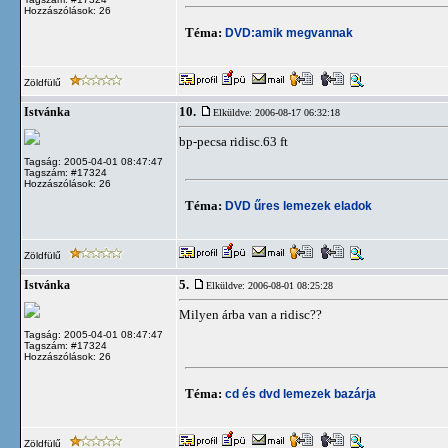
Hozzászólások: 26
Téma:
DVD:amik megvannak
Zöldfülű
10.
Istvánka
Elküldve: 2006-08-17 06:32:18
bp-pecsa ridisc.63 ft
Tagság: 2005-04-01 08:47:47
Tagszám: #17324
Hozzászólások: 26
Téma:
DVD űres lemezek eladok
Zöldfülű
5.
Istvánka
Elküldve: 2006-08-01 08:25:28
Milyen árba van a ridisc??
Tagság: 2005-04-01 08:47:47
Tagszám: #17324
Hozzászólások: 26
Téma:
cd és dvd lemezek bazárja
Zöldfülű