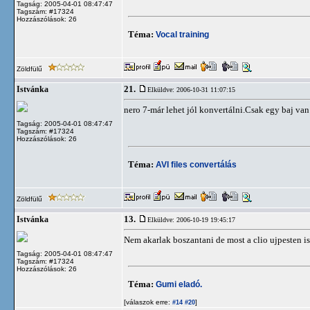
Tagság: 2005-04-01 08:47:47
Tagszám: #17324
Hozzászólások: 26
Téma:
Vocal training
Zöldfülű
21.
Istvánka
Elküldve: 2006-10-31 11:07:15
nero 7-már lehet jól konvertálni.Csak egy baj va
Tagság: 2005-04-01 08:47:47
Tagszám: #17324
Hozzászólások: 26
Téma:
AVI files convertálás
Zöldfülű
13.
Istvánka
Elküldve: 2006-10-19 19:45:17
Nem akarlak boszantani de most a clio ujpesten is 
Tagság: 2005-04-01 08:47:47
Tagszám: #17324
Hozzászólások: 26
Téma:
Gumi eladó.
[válaszok erre:
]
#14
#20