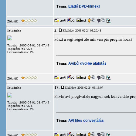
Téma:
Eladó DVD-filmek!
Zöldfülű
2.
Istvánka
Elküldve: 2006-02-24 06:20:48
köszi a segitséget ,de már van pár progim hozzá
Tagság: 2005-04-01 08:47:47
Tagszám: #17324
Hozzászólások: 26
Téma:
Aviból dvd-be alakitás
Zöldfülű
17.
Istvánka
Elküldve: 2006-02-24 06:18:07
Pl:vin avi progival,de nagyon sok konvertálo pr
Tagság: 2005-04-01 08:47:47
Tagszám: #17324
Hozzászólások: 26
Téma:
AVI files convertálás
Zöldfülű