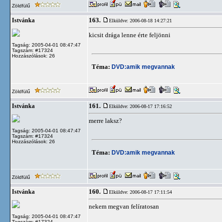
Zöldfülű
163.
Istvánka
Elküldve: 2006-08-18 14:27:21
kicsit drága lenne érte feljönni
Tagság: 2005-04-01 08:47:47
Tagszám: #17324
Hozzászólások: 26
Téma:
DVD:amik megvannak
Zöldfülű
161.
Istvánka
Elküldve: 2006-08-17 17:16:52
merre laksz?
Tagság: 2005-04-01 08:47:47
Tagszám: #17324
Hozzászólások: 26
Téma:
DVD:amik megvannak
Zöldfülű
160.
Istvánka
Elküldve: 2006-08-17 17:11:54
nekem megvan felíratosan
Tagság: 2005-04-01 08:47:47
Tagszám: #17324