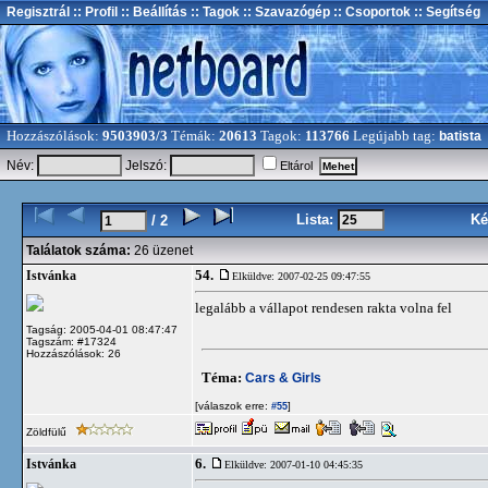
Regisztrál
:: Profil
:: Beállítás
:: Tagok
:: Szavazógép
:: Csoportok
:: Segítség
Hozzászólások:
9503903/3
Témák:
20613
Tagok:
113766
Legújabb tag:
batista
Név:
Jelszó:
Eltárol
Lista:
Ké
/ 2
Találatok száma:
26 üzenet
54.
Istvánka
Elküldve: 2007-02-25 09:47:55
legalább a vállapot rendesen rakta volna fel
Tagság: 2005-04-01 08:47:47
Tagszám: #17324
Hozzászólások: 26
Téma:
Cars & Girls
[válaszok erre:
]
#55
Zöldfülű
6.
Istvánka
Elküldve: 2007-01-10 04:45:35