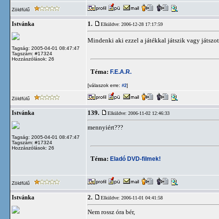
Zöldfülű
1.
Istvánka
Elküldve: 2006-12-28 17:17:59
Mindenki aki ezzel a játékkal játszik vagy játszo
Tagság: 2005-04-01 08:47:47
Tagszám: #17324
Hozzászólások: 26
Téma:
F.E.A.R.
[válaszok erre:
]
#2
Zöldfülű
139.
Istvánka
Elküldve: 2006-11-02 12:46:33
mennyiért???
Tagság: 2005-04-01 08:47:47
Tagszám: #17324
Hozzászólások: 26
Téma:
Eladó DVD-filmek!
Zöldfülű
2.
Istvánka
Elküldve: 2006-11-01 04:41:58
Nem rossz óra bér,