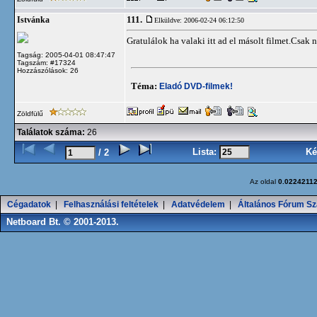
111.
Istvánka
Elküldve: 2006-02-24 06:12:50
Gratulálok ha valaki itt ad el másolt filmet.Csak
Tagság: 2005-04-01 08:47:47
Tagszám: #17324
Hozzászólások: 26
Téma:
Eladó DVD-filmek!
Zöldfülű
Találatok száma:
26
Lista:
Ké
/ 2
Az oldal
0.0224211
Cégadatok
|
Felhasználási feltételek
|
Adatvédelem
|
Általános Fórum Sz
Netboard Bt. © 2001-2013.