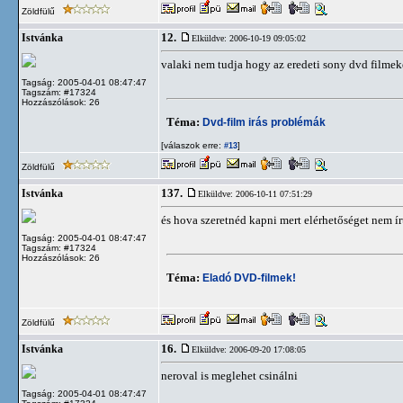
Zöldfülű
12.
Istvánka
Elküldve: 2006-10-19 09:05:02
valaki nem tudja hogy az eredeti sony dvd filmeke
Tagság: 2005-04-01 08:47:47
Tagszám: #17324
Hozzászólások: 26
Téma:
Dvd-film irás problémák
[válaszok erre:
]
#13
Zöldfülű
137.
Istvánka
Elküldve: 2006-10-11 07:51:29
és hova szeretnéd kapni mert elérhetőséget nem ír
Tagság: 2005-04-01 08:47:47
Tagszám: #17324
Hozzászólások: 26
Téma:
Eladó DVD-filmek!
Zöldfülű
16.
Istvánka
Elküldve: 2006-09-20 17:08:05
neroval is meglehet csinálni
Tagság: 2005-04-01 08:47:47