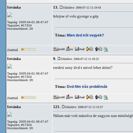
13.
Istvánka
Elküldve: 2006-07-12 11:19:43
felejtse el vele.gyenge a gép
Tagság: 2005-04-01 08:47:47
Tagszám: #17324
Hozzászólások: 26
Téma:
Mien dvd irót vegyek?
Zöldfülű
9.
Istvánka
Elküldve: 2006-07-12 11:18:22
eredeti sony dvd-t mivel lehet átírni?
Tagság: 2005-04-01 08:47:47
Tagszám: #17324
Hozzászólások: 26
Téma:
Dvd-film irás problémák
Zöldfülű
121.
Istvánka
Elküldve: 2006-07-12 11:14:57
Nálam már volt másolva de nagyon szar minőségbe
Tagság: 2005-04-01 08:47:47
Tagszám: #17324
Hozzászólások: 26