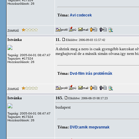
Tagszám: #17324
Hozzászólások: 26
Téma:
Avi codecek
Zöldfülű
11.
Istvánka
Elküldve: 2006-09-03 15:57:42
A shrink meg a nero is csak gyengébb karcokat o
meghajtoval de a mássik simán olvasa.igy nem bi
Tagság: 2005-04-01 08:47:47
Tagszám: #17324
Hozzászólások: 26
Téma:
Dvd-film irás problémák
Zöldfülű
165.
Istvánka
Elküldve: 2006-08-19 08:17:23
budapest
Tagság: 2005-04-01 08:47:47
Tagszám: #17324
Hozzászólások: 26
Téma:
DVD:amik megvannak