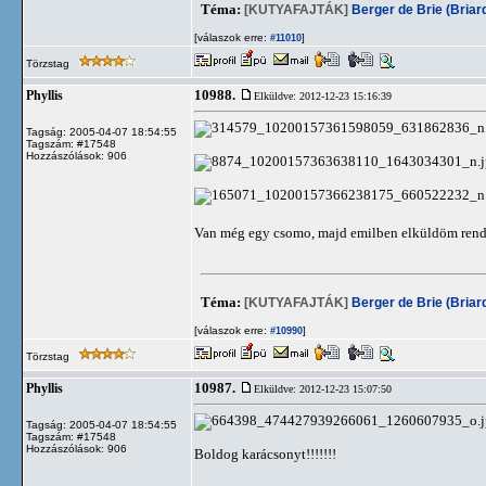
Téma:
[KUTYAFAJTÁK]
Berger de Brie (Briar
[válaszok erre:
]
#11010
Törzstag
10988.
Phyllis
Elküldve: 2012-12-23 15:16:39
Tagság: 2005-04-07 18:54:55
Tagszám: #17548
Hozzászólások: 906
Van még egy csomo, majd emilben elküldöm ren
Téma:
[KUTYAFAJTÁK]
Berger de Brie (Briar
[válaszok erre:
]
#10990
Törzstag
10987.
Phyllis
Elküldve: 2012-12-23 15:07:50
Tagság: 2005-04-07 18:54:55
Tagszám: #17548
Hozzászólások: 906
Boldog karácsonyt!!!!!!!