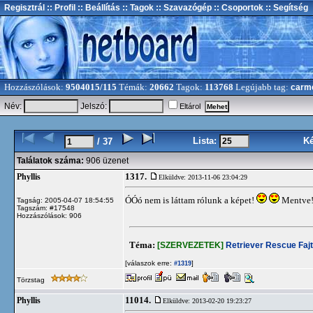
Regisztrál
:: Profil
:: Beállítás
:: Tagok
:: Szavazógép
:: Csoportok
:: Segítség
Hozzászólások:
9504015/115
Témák:
20662
Tagok:
113768
Legújabb tag:
carm
Név:
Jelszó:
Eltárol
Lista:
K
/ 37
Találatok száma:
906 üzenet
1317.
Phyllis
Elküldve: 2013-11-06 23:04:29
ÓÓó nem is láttam rólunk a képet!
Mentve! 
Tagság: 2005-04-07 18:54:55
Tagszám: #17548
Hozzászólások: 906
Téma:
[SZERVEZETEK]
Retriever Rescue Faj
[válaszok erre:
]
#1319
Törzstag
11014.
Phyllis
Elküldve: 2013-02-20 19:23:27