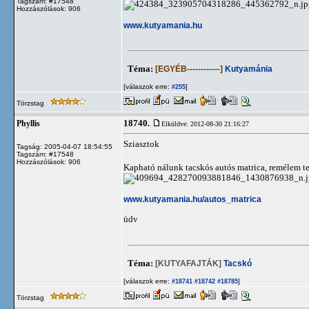
Tagszám: #17548
Hozzászólások: 906
www.kutyamania.hu
Téma:
[EGYÉB------------]
Kutyamánia
[válaszok erre:
]
#255
Törzstag
18740.
Phyllis
Elküldve: 2012-08-30 21:16:27
Sziasztok
Tagság: 2005-04-07 18:54:55
Tagszám: #17548
Hozzászólások: 906
Kapható nálunk tacskós autós matrica, remélem t
www.kutyamania.hu/autos_matrica
üdv
Téma:
[KUTYAFAJTÁK]
Tacskó
[válaszok erre:
]
#18741
#18742
#18785
Törzstag