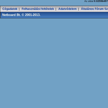
Az oldal
0.02596497
Cégadatok
|
Felhasználási feltételek
|
Adatvédelem
|
Általános Fórum Sz
Netboard Bt. © 2001-2013.