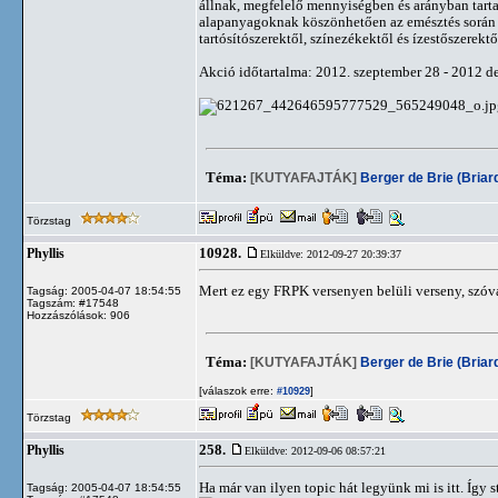
állnak, megfelelő mennyiségben és arányban tart
alapanyagoknak köszönhetően az emésztés során 
tartósítószerektől, színezékektől és ízestőszerekt
Akció időtartalma: 2012. szeptember 28 - 2012 
Téma:
[KUTYAFAJTÁK]
Berger de Brie (Briar
Törzstag
10928.
Phyllis
Elküldve: 2012-09-27 20:39:37
Mert ez egy FRPK versenyen belüli verseny, szóva
Tagság: 2005-04-07 18:54:55
Tagszám: #17548
Hozzászólások: 906
Téma:
[KUTYAFAJTÁK]
Berger de Brie (Briar
[válaszok erre:
]
#10929
Törzstag
258.
Phyllis
Elküldve: 2012-09-06 08:57:21
Ha már van ilyen topic hát legyünk mi is itt. Így s
Tagság: 2005-04-07 18:54:55