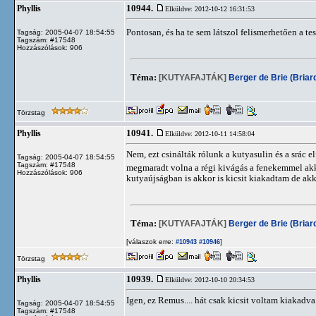
10944.
Phyllis
Elküldve: 2012-10-12 16:31:53
Pontosan, és ha te sem látszol felismerhetően a te
Tagság: 2005-04-07 18:54:55
Tagszám: #17548
Hozzászólások: 906
Téma:
[KUTYAFAJTÁK]
Berger de Brie (Briar
Törzstag
10941.
Phyllis
Elküldve: 2012-10-11 14:58:04
Nem, ezt csinálták rólunk a kutyasulin és a srác 
Tagság: 2005-04-07 18:54:55
Tagszám: #17548
megmaradt volna a régi kivágás a fenekemmel akko
Hozzászólások: 906
kutyaújságban is akkor is kicsit kiakadtam de ak
Téma:
[KUTYAFAJTÁK]
Berger de Brie (Briar
[válaszok erre:
]
#10943
#10946
Törzstag
10939.
Phyllis
Elküldve: 2012-10-10 20:34:53
Igen, ez Remus.... hát csak kicsit voltam kiakadva a
Tagság: 2005-04-07 18:54:55
Tagszám: #17548