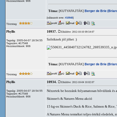
Hozzászólások: 906
Téma:
[KUTYAFAJTÁK]
Berger de Brie (Briar
[válaszok erre:
]
#10940
Törzstag
10937.
Phyllis
Elküldve: 2012-10-10 09:54:07
Szőriknek jól jöhet :)
Tagság: 2005-04-07 18:54:55
Tagszám: #17548
Hozzászólások: 906
Téma:
[KUTYAFAJTÁK]
Berger de Brie (Briar
Törzstag
10934.
Phyllis
Elküldve: 2012-10-04 10:02:07
Nézzetek be hozzánk folyamatosan bővülünk és a
Tagság: 2005-04-07 18:54:55
Tagszám: #17548
Hozzászólások: 906
Skinner's & Natures Menu akció
15 kg-os Skinner's Duck & Rice, Salmon & Rice,
A Natures Menu termékei teljes értékű eledelek, m