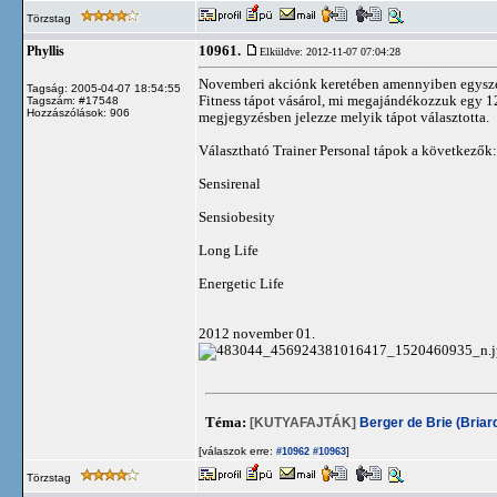
Törzstag
10961.
Phyllis
Elküldve: 2012-11-07 07:04:28
Novemberi akciónk keretében amennyiben egyszerre
Tagság: 2005-04-07 18:54:55
Fitness tápot vásárol, mi megajándékozzuk egy 12
Tagszám: #17548
Hozzászólások: 906
megjegyzésben jelezze melyik tápot választotta.
Választható Trainer Personal tápok a következők:
Sensirenal
Sensiobesity
Long Life
Energetic Life
2012 november 01.
Téma:
[KUTYAFAJTÁK]
Berger de Brie (Briar
[válaszok erre:
]
#10962
#10963
Törzstag