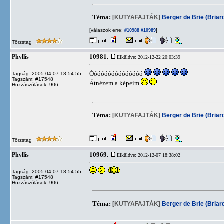
Téma:
[KUTYAFAJTÁK]
Berger de Brie (Briar
[válaszok erre:
]
#10988
#10989
Törzstag
10981.
Phyllis
Elküldve: 2012-12-22 20:03:39
Óóóóóóóóóóóóóóó
Tagság: 2005-04-07 18:54:55
Tagszám: #17548
Átnézem a képeim
Hozzászólások: 906
Téma:
[KUTYAFAJTÁK]
Berger de Brie (Briar
Törzstag
10969.
Phyllis
Elküldve: 2012-12-07 18:38:02
Tagság: 2005-04-07 18:54:55
Tagszám: #17548
Hozzászólások: 906
Téma:
[KUTYAFAJTÁK]
Berger de Brie (Briar