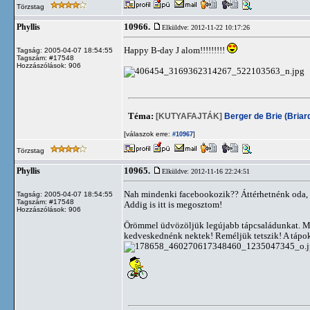
Törzstag
10966.
Phyllis
Elküldve: 2012-11-22 10:17:26
Happy B-day J alom!!!!!!!!!
Tagság: 2005-04-07 18:54:55
Tagszám: #17548
Hozzászólások: 906
Téma:
[KUTYAFAJTÁK]
Berger de Brie (Briar
[válaszok erre:
]
#10967
Törzstag
10965.
Phyllis
Elküldve: 2012-11-16 22:24:51
Nah mindenki facebookozik?? Áttérhetnénk oda, le
Tagság: 2005-04-07 18:54:55
Tagszám: #17548
Addig is itt is megosztom!
Hozzászólások: 906
Örömmel üdvözöljük legújabb tápcsaládunkat. Mo
kedveskednénk nektek! Reméljük tetszik! A tápok