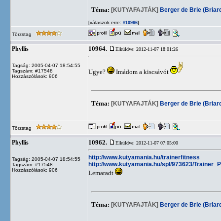
Téma:
[KUTYAFAJTÁK]
Berger de Brie (Briar
[válaszok erre:
]
#10966
Törzstag
10964.
Phyllis
Elküldve: 2012-11-07 18:01:26
Tagság: 2005-04-07 18:54:55
Tagszám: #17548
Ugye?
Imádom a kiscsávót
Hozzászólások: 906
Téma:
[KUTYAFAJTÁK]
Berger de Brie (Briar
Törzstag
10962.
Phyllis
Elküldve: 2012-11-07 07:05:00
http://www.kutyamania.hu/trainerfitness
Tagság: 2005-04-07 18:54:55
http://www.kutyamania.hu/spl/973623/Trainer_
Tagszám: #17548
Hozzászólások: 906
Lemaradt
Téma:
[KUTYAFAJTÁK]
Berger de Brie (Briar