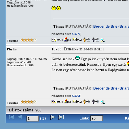
Tagszám: #17548
Hozzászólások: 906
Téma:
[KUTYAFAJTÁK]
Berger de Brie (Briar
[válaszok erre:
]
#10770
Törzstag
10763.
Phyllis
Elküldve: 2012-06-25 19:31:11
Közbe szólnék
Egy jó kiskutyáért nem sokat ke
Tagság: 2005-04-07 18:54:55
Tagszám: #17548
után és beleszerettünk Remusba. Ilyen egyszerű
Hozzászólások: 906
Lassan egy sétát össze kéne hozni a Hajógyárira 
Téma:
[KUTYAFAJTÁK]
Berger de Brie (Briar
[válaszok erre:
]
#10765
Törzstag
Találatok száma:
906
Lista:
K
/ 37