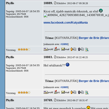
10889.
Phyllis
Elküldve: 2012-08-17 09:38:28
Kicsi off, újabb matricák érkeztek, az első
Tagság: 2005-04-07 18:54:55
Tagszám: #17548
Hozzászólások: 906
www.facebook.com/KutyaMania
Téma:
[KUTYAFAJTÁK]
Berger de Brie (Briar
[válaszok erre:
]
#10892
Törzstag
10803.
Phyllis
Elküldve: 2012-07-16 22:40:25
Hol sétáltatok??
Tagság: 2005-04-07 18:54:55
Tagszám: #17548
Hozzászólások: 906
Téma:
[KUTYAFAJTÁK]
Berger de Brie (Briar
[válaszok erre:
]
#10805
Törzstag
10769.
Phyllis
Elküldve: 2012-06-27 18:31:47
Hát mi meg mondtuk h szerelem
Hát ezen már 
Tagság: 2005-04-07 18:54:55