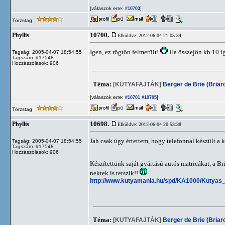
[válaszok erre:
]
#10703
Törzstag
10700.
Phyllis
Elküldve: 2012-06-04 21:05:34
Igen, ez rögtön felmerült!
Ha összejön kb 10 ig
Tagság: 2005-04-07 18:54:55
Tagszám: #17548
Hozzászólások: 906
Téma:
[KUTYAFAJTÁK]
Berger de Brie (Briar
[válaszok erre:
]
#10701
#10705
Törzstag
10698.
Phyllis
Elküldve: 2012-06-04 20:53:38
Jah csak úgy értettem, hogy telefonnal készült a 
Tagság: 2005-04-07 18:54:55
Tagszám: #17548
Hozzászólások: 906
Készítettünk saját gyártású autós matricákat, a B
nektek is tetszik!!
http://www.kutyamania.hu/spd/KA1000/Kutyas
Téma:
[KUTYAFAJTÁK]
Berger de Brie (Briar