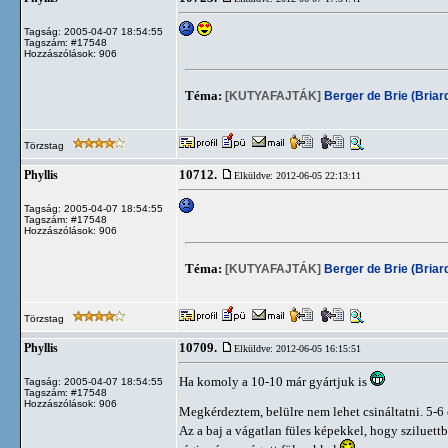
Tagság: 2005-04-07 18:54:55
Tagszám: #17548
Hozzászólások: 906
Téma:
[KUTYAFAJTÁK]
Berger de Brie (Briar
Törzstag
10712.
Phyllis
Elküldve: 2012-06-05 22:13:11
Tagság: 2005-04-07 18:54:55
Tagszám: #17548
Hozzászólások: 906
Téma:
[KUTYAFAJTÁK]
Berger de Brie (Briar
Törzstag
10709.
Phyllis
Elküldve: 2012-06-05 16:15:51
Ha komoly a 10-10 már gyártjuk is
Tagság: 2005-04-07 18:54:55
Tagszám: #17548
Hozzászólások: 906
Megkérdeztem, belülre nem lehet csináltatni. 5-6 
Az a baj a vágatlan füles képekkel, hogy sziluett