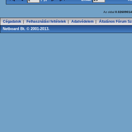
Az oldal
0.02609014
Cégadatok
|
Felhasználási feltételek
|
Adatvédelem
|
Általános Fórum Sz
Netboard Bt. © 2001-2013.