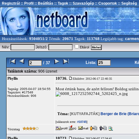
Regisztrál
:: Profil
:: Beállítás
:: Tagok
:: Szavazógép
:: Csoportok
:: Segítség
Hozzászólások:
9504051/2
Témák:
20671
Tagok:
113768
Legújabb tag:
carmen
Név:
Jelszó:
Eltárol
Lista:
K
/ 37
Találatok száma:
906 üzenet
10736.
Phyllis
Elküldve: 2012-06-17 22:40:35
Most értünk haza, de azért felírom! Boldog szüli
Tagság: 2005-04-07 18:54:55
Tagszám: #17548
Hozzászólások: 906
Téma:
[KUTYAFAJTÁK]
Berger de Brie (Briar
[válaszok erre:
]
#10745
Törzstag
10723.
Phyllis
Elküldve: 2012-06-07 17:34:41