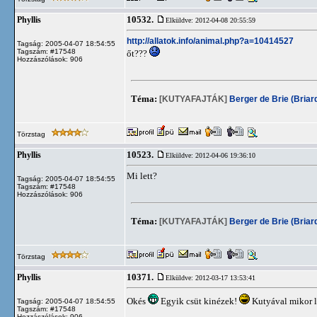
10532.
Phyllis
Elküldve: 2012-04-08 20:55:59
http://allatok.info/animal.php?a=10414527
Tagság: 2005-04-07 18:54:55
Tagszám: #17548
őt???
Hozzászólások: 906
Téma:
[KUTYAFAJTÁK]
Berger de Brie (Briar
Törzstag
10523.
Phyllis
Elküldve: 2012-04-06 19:36:10
Mi lett?
Tagság: 2005-04-07 18:54:55
Tagszám: #17548
Hozzászólások: 906
Téma:
[KUTYAFAJTÁK]
Berger de Brie (Briar
Törzstag
10371.
Phyllis
Elküldve: 2012-03-17 13:53:41
Okés
Egyik csüt kinézek!
Kutyával mikor 
Tagság: 2005-04-07 18:54:55
Tagszám: #17548
Hozzászólások: 906