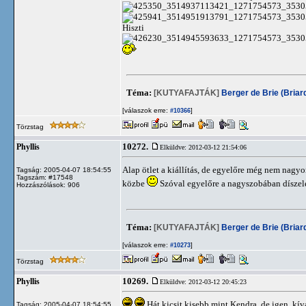
Hiszti
Téma:
[KUTYAFAJTÁK]
Berger de Brie (Briar
[válaszok erre:
]
#10366
Törzstag
10272.
Phyllis
Elküldve: 2012-03-12 21:54:06
Alap ötlet a kiállítás, de egyelőre még nem nagyo
Tagság: 2005-04-07 18:54:55
Tagszám: #17548
közbe
Szóval egyelőre a nagyszobában díszeleg
Hozzászólások: 906
Téma:
[KUTYAFAJTÁK]
Berger de Brie (Briar
[válaszok erre:
]
#10273
Törzstag
10269.
Phyllis
Elküldve: 2012-03-12 20:45:23
Hát kicsit kisebb mint Kendra, de igen, kív
Tagság: 2005-04-07 18:54:55