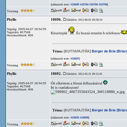
[válaszok erre:
]
#10699
#10704
#10706
#10708
Törzstag
10696.
Phyllis
Elküldve: 2012-06-01 09:58:54
Tagság: 2005-04-07 18:54:55
Tagszám: #17548
Köszönjük
És hozzá tenném h telefonos
Hozzászólások: 906
Téma:
[KUTYAFAJTÁK]
Berger de Brie (Briar
[válaszok erre:
]
#10697
Törzstag
10692.
Phyllis
Elküldve: 2012-05-31 09:15:01
Óó elkéstem a fórum felhuzásával
Tagság: 2005-04-07 18:54:55
Tagszám: #17548
Itt is csatlakozom!
Hozzászólások: 906
Téma:
[KUTYAFAJTÁK]
Berger de Brie (Briar
[válaszok erre:
]
#10693
#10695
Törzstag