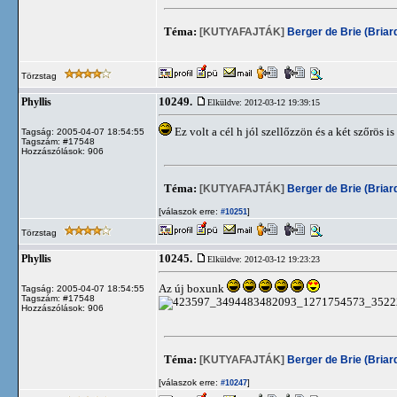
Téma:
[KUTYAFAJTÁK]
Berger de Brie (Briar
Törzstag
10249.
Phyllis
Elküldve: 2012-03-12 19:39:15
Ez volt a cél h jól szellőzzön és a két szőrös i
Tagság: 2005-04-07 18:54:55
Tagszám: #17548
Hozzászólások: 906
Téma:
[KUTYAFAJTÁK]
Berger de Brie (Briar
[válaszok erre:
]
#10251
Törzstag
10245.
Phyllis
Elküldve: 2012-03-12 19:23:23
Az új boxunk
Tagság: 2005-04-07 18:54:55
Tagszám: #17548
Hozzászólások: 906
Téma:
[KUTYAFAJTÁK]
Berger de Brie (Briar
[válaszok erre:
]
#10247