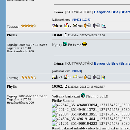
Téma:
[KUTYAFAJTÁK]
Berger de Brie (Briar
[válaszok erre:
]
#10372
#10373
Törzstag
10368.
Phyllis
Elküldve: 2012-03-16 22:15:56
Nyugi
Én is rád
Tagság: 2005-04-07 18:54:55
Tagszám: #17548
Hozzászólások: 906
Téma:
[KUTYAFAJTÁK]
Berger de Brie (Briar
[válaszok erre:
]
#10370
Törzstag
10362.
Phyllis
Elküldve: 2012-03-16 09:29:37
Voltunk barikázni
Naon jó volt!!
Tagság: 2005-04-07 18:54:55
Tagszám: #17548
Picike Summa
Hozzászólások: 906
Kendruskáról inkább video lett majd azt is felrak