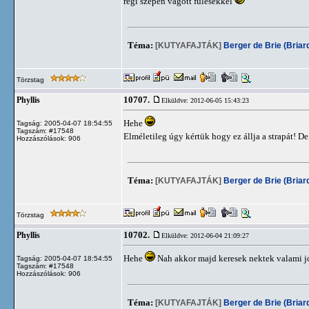
régi szépen vágott fülesekkel
Téma:
[KUTYAFAJTÁK]
Berger de Brie (Briar
Törzstag
10707.
Phyllis
Elküldve: 2012-06-05 15:43:23
Hehe
Tagság: 2005-04-07 18:54:55
Tagszám: #17548
Elméletileg úgy kértük hogy ez állja a strapát!
Hozzászólások: 906
Téma:
[KUTYAFAJTÁK]
Berger de Brie (Briar
Törzstag
10702.
Phyllis
Elküldve: 2012-06-04 21:09:27
Hehe
Nah akkor majd keresek nektek valami j
Tagság: 2005-04-07 18:54:55
Tagszám: #17548
Hozzászólások: 906
Téma:
[KUTYAFAJTÁK]
Berger de Brie (Briar