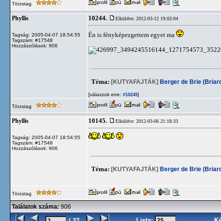
Törzstag
10244.
Phyllis
Elküldve: 2012-03-12 19:03:04
Én is fényképezgettem egyet ma
Tagság: 2005-04-07 18:54:55
Tagszám: #17548
Hozzászólások: 906
Téma:
[KUTYAFAJTÁK]
Berger de Brie (Briar
[válaszok erre:
]
#10245
Törzstag
10145.
Phyllis
Elküldve: 2012-03-06 21:18:33
Tagság: 2005-04-07 18:54:55
Tagszám: #17548
Hozzászólások: 906
Téma:
[KUTYAFAJTÁK]
Berger de Brie (Briar
Törzstag
Találatok száma:
906
Lista:
K
/ 37