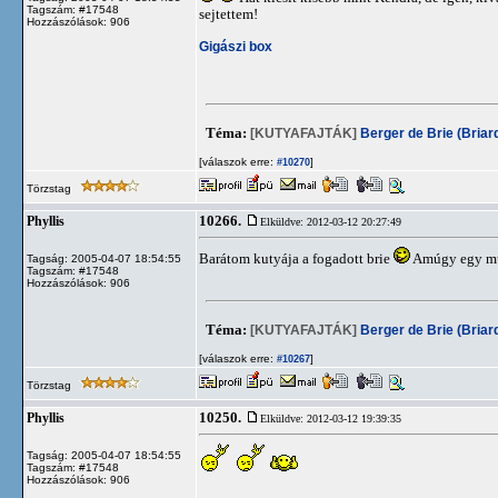
Tagszám: #17548
sejtettem!
Hozzászólások: 906
Gigászi box
Téma:
[KUTYAFAJTÁK]
Berger de Brie (Briar
[válaszok erre:
]
#10270
Törzstag
10266.
Phyllis
Elküldve: 2012-03-12 20:27:49
Barátom kutyája a fogadott brie
Amúgy egy mu
Tagság: 2005-04-07 18:54:55
Tagszám: #17548
Hozzászólások: 906
Téma:
[KUTYAFAJTÁK]
Berger de Brie (Briar
[válaszok erre:
]
#10267
Törzstag
10250.
Phyllis
Elküldve: 2012-03-12 19:39:35
Tagság: 2005-04-07 18:54:55
Tagszám: #17548
Hozzászólások: 906