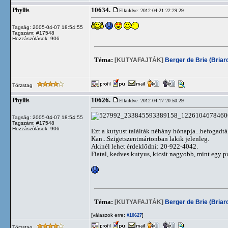
10634.
Phyllis
Elküldve: 2012-04-21 22:29:29
Tagság: 2005-04-07 18:54:55
Tagszám: #17548
Hozzászólások: 906
Téma:
[KUTYAFAJTÁK]
Berger de Brie (Briar
Törzstag
10626.
Phyllis
Elküldve: 2012-04-17 20:50:29
Tagság: 2005-04-07 18:54:55
Tagszám: #17548
Hozzászólások: 906
Ezt a kutyust találták néhány hónapja...befogadt
Kan...Szigetszentmártonban lakik jelenleg.
Akinél lehet érdeklődni: 20-922-4042.
Fiatal, kedves kutyus, kicsit nagyobb, mint egy pu
Téma:
[KUTYAFAJTÁK]
Berger de Brie (Briar
[válaszok erre:
]
#10627
Törzstag