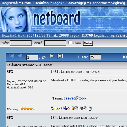
Regisztrál
:: Profil
:: Beállítás
:: Tagok
:: Szavazógép
:: Csoportok
:: Segítség
Hozzászólások:
9504125/38
Témák:
20688
Tagok:
113769
Legújabb tag:
ryans
Név:
Jelszó:
Eltárol
Lista:
K
/ 24
Találatok száma:
579 üzenet
1431.
SFX
Elküldve: 2003-01-01 16:46:25
Mindenki BUEK be oda, ahogy nincs ilyen hideg 
Tagság: 2002-03-31 00:00:00
Tagszám: #19
Hozzászólások: 579
Téma:
csevegő topik
Törzstag
134.
SFX
Elküldve: 2002-12-31 16:25:04
En mar eleg sok DVD-t kidobaltam. Mondjuk azok 