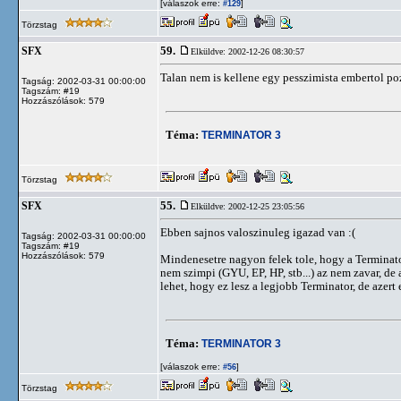
[válaszok erre:
]
#129
Törzstag
59.
SFX
Elküldve: 2002-12-26 08:30:57
Talan nem is kellene egy pesszimista embertol poz
Tagság: 2002-03-31 00:00:00
Tagszám: #19
Hozzászólások: 579
Téma:
TERMINATOR 3
Törzstag
55.
SFX
Elküldve: 2002-12-25 23:05:56
Ebben sajnos valoszinuleg igazad van :(
Tagság: 2002-03-31 00:00:00
Tagszám: #19
Hozzászólások: 579
Mindenesetre nagyon felek tole, hogy a Terminator 
nem szimpi (GYU, EP, HP, stb...) az nem zavar, de
lehet, hogy ez lesz a legjobb Terminator, de azert
Téma:
TERMINATOR 3
[válaszok erre:
]
#56
Törzstag