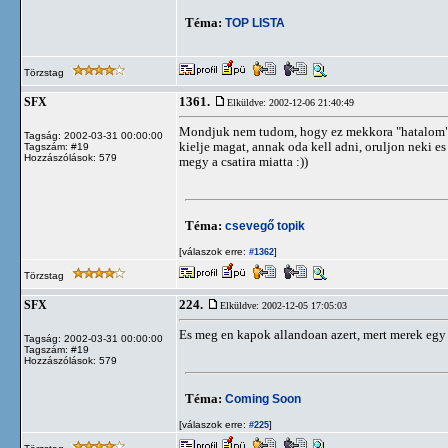
Téma:
TOP LISTA
Törzstag
1361.
SFX
Elküldve: 2002-12-06 21:40:49
Mondjuk nem tudom, hogy ez mekkora "hatalom". S
Tagság: 2002-03-31 00:00:00
kielje magat, annak oda kell adni, oruljon neki es
Tagszám: #19
Hozzászólások: 579
megy a csatira miatta :))
Téma:
csevegő topik
[válaszok erre:
]
#1362
Törzstag
224.
SFX
Elküldve: 2002-12-05 17:05:03
Es meg en kapok allandoan azert, mert merek egy ros
Tagság: 2002-03-31 00:00:00
Tagszám: #19
Hozzászólások: 579
Téma:
Coming Soon
[válaszok erre:
]
#225