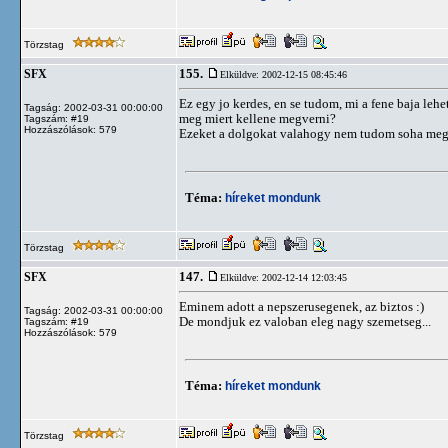
Törzstag
155.
SFX
Elküldve: 2002-12-15 08:45:46
Ez egy jo kerdes, en se tudom, mi a fene baja le
Tagság: 2002-03-31 00:00:00
meg miert kellene megverni?
Tagszám: #19
Hozzászólások: 579
Ezeket a dolgokat valahogy nem tudom soha meger
Téma:
híreket mondunk
Törzstag
147.
SFX
Elküldve: 2002-12-14 12:03:45
Eminem adott a nepszerusegenek, az biztos :)
Tagság: 2002-03-31 00:00:00
De mondjuk ez valoban eleg nagy szemetseg...
Tagszám: #19
Hozzászólások: 579
Téma:
híreket mondunk
Törzstag