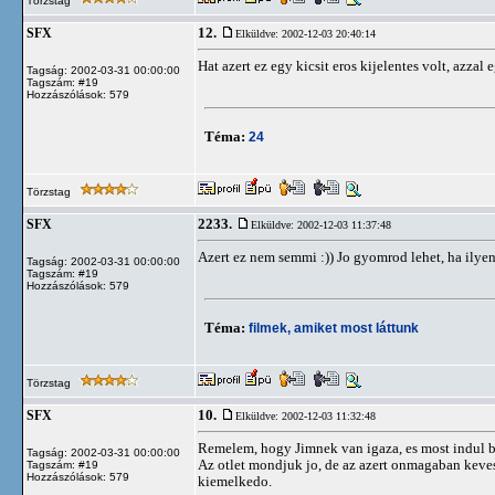
Törzstag
12.
SFX
Elküldve: 2002-12-03 20:40:14
Hat azert ez egy kicsit eros kijelentes volt, azza
Tagság: 2002-03-31 00:00:00
Tagszám: #19
Hozzászólások: 579
Téma:
24
Törzstag
2233.
SFX
Elküldve: 2002-12-03 11:37:48
Azert ez nem semmi :)) Jo gyomrod lehet, ha ilyen j
Tagság: 2002-03-31 00:00:00
Tagszám: #19
Hozzászólások: 579
Téma:
filmek, amiket most láttunk
Törzstag
10.
SFX
Elküldve: 2002-12-03 11:32:48
Remelem, hogy Jimnek van igaza, es most indul b
Tagság: 2002-03-31 00:00:00
Az otlet mondjuk jo, de az azert onmagaban keves,
Tagszám: #19
Hozzászólások: 579
kiemelkedo.