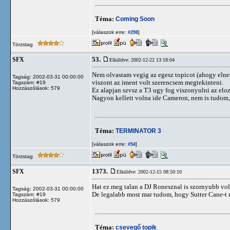
Téma:
Coming Soon
[válaszok erre:
]
#298
Törzstag
53.
SFX
Elküldve: 2002-12-22 13:18:04
Nem olvastam vegig az egesz topicot (ahogy elneze
Tagság: 2002-03-31 00:00:00
viszont az iment volt szerencsem megtekinteni.
Tagszám: #19
Hozzászólások: 579
Ez alapjan szvsz a T3 ugy fog viszonyulni az eloz
Nagyon kellett volna ide Cameron, nem is tudom, Sv
Téma:
TERMINATOR 3
[válaszok erre:
]
#54
Törzstag
1373.
SFX
Elküldve: 2002-12-15 08:50:10
Hat ez meg talan a DJ Ronesznal is szornyubb volt 
Tagság: 2002-03-31 00:00:00
De legalabb most mar tudom, hogy Sutter Cane-t n
Tagszám: #19
Hozzászólások: 579
Téma:
csevegő topik