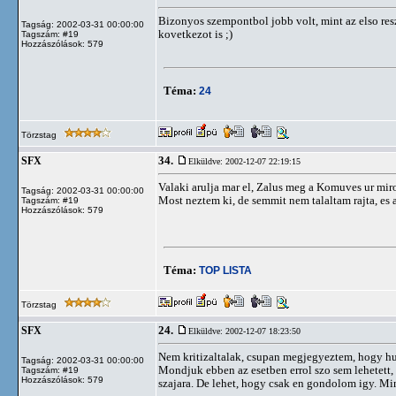
Bizonyos szempontbol jobb volt, mint az elso r
Tagság: 2002-03-31 00:00:00
kovetkezot is ;)
Tagszám: #19
Hozzászólások: 579
Téma:
24
Törzstag
34.
SFX
Elküldve: 2002-12-07 22:19:15
Valaki arulja mar el, Zalus meg a Komuves ur miro
Tagság: 2002-03-31 00:00:00
Most neztem ki, de semmit nem talaltam rajta, es a
Tagszám: #19
Hozzászólások: 579
Téma:
TOP LISTA
Törzstag
24.
SFX
Elküldve: 2002-12-07 18:23:50
Nem kritizaltalak, csupan megjegyeztem, hogy hu
Tagság: 2002-03-31 00:00:00
Mondjuk ebben az esetben errol szo sem lehetett
Tagszám: #19
Hozzászólások: 579
szajara. De lehet, hogy csak en gondolom igy. Min