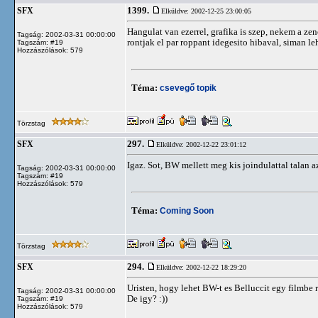
1399.
SFX
Elküldve: 2002-12-25 23:00:05
Hangulat van ezerrel, grafika is szep, nekem a ze
Tagság: 2002-03-31 00:00:00
rontjak el par roppant idegesito hibaval, siman leh
Tagszám: #19
Hozzászólások: 579
Téma:
csevegő topik
Törzstag
297.
SFX
Elküldve: 2002-12-22 23:01:12
Igaz. Sot, BW mellett meg kis joindulattal talan az
Tagság: 2002-03-31 00:00:00
Tagszám: #19
Hozzászólások: 579
Téma:
Coming Soon
Törzstag
294.
SFX
Elküldve: 2002-12-22 18:29:20
Uristen, hogy lehet BW-t es Belluccit egy filmbe r
Tagság: 2002-03-31 00:00:00
De igy? :))
Tagszám: #19
Hozzászólások: 579