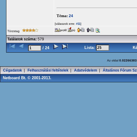
Téma:
24
[válaszok erre:
]
#11
Törzstag
Találatok száma:
579
Lista:
K
/ 24
Az oldal
0.02266383
Cégadatok
|
Felhasználási feltételek
|
Adatvédelem
|
Általános Fórum Sz
Netboard Bt. © 2001-2013.