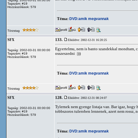
Tagság: 2002-03-31 00:00:00
Tagszám: #19
Hozzászólások: 579
Téma:
DVD:amik megvannak
Törzstag
133.
SFX
Elküldve: 2002-12-31 16:20:25
Egyertelmu, nem is banto szandekkal mondtam, cs
Tagság: 2002-03-31 00:00:00
osszeszedni :)))
Tagszám: #19
Hozzászólások: 579
Téma:
DVD:amik megvannak
Törzstag
128.
SFX
Elküldve: 2002-12-31 08:24:07
Tylernek nem gyenge listaja van. Bar igaz, hogy
Tagság: 2002-03-31 00:00:00
tobbszoros tuleroben lennenek, azert nem rossz, ne
Tagszám: #19
Hozzászólások: 579
Téma:
DVD:amik megvannak