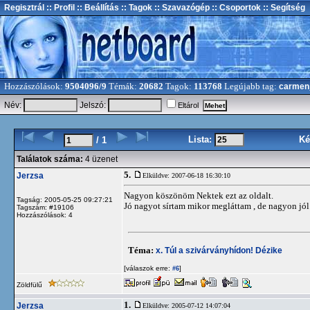
Regisztrál
:: Profil
:: Beállítás
:: Tagok
:: Szavazógép
:: Csoportok
:: Segítség
Hozzászólások:
9504096/9
Témák:
20682
Tagok:
113768
Legújabb tag:
carmen
Név:
Jelszó:
Eltárol
Lista:
Ké
/ 1
Találatok száma:
4 üzenet
5.
Jerzsa
Elküldve: 2007-06-18 16:30:10
Nagyon köszönöm Nektek ezt az oldalt.
Tagság: 2005-05-25 09:27:21
Jó nagyot sírtam mikor megláttam , de nagyon jól 
Tagszám: #19106
Hozzászólások: 4
Téma:
x. Túl a szivárványhídon! Dézike
[válaszok erre:
]
#6
Zöldfülű
1.
Jerzsa
Elküldve: 2005-07-12 14:07:04