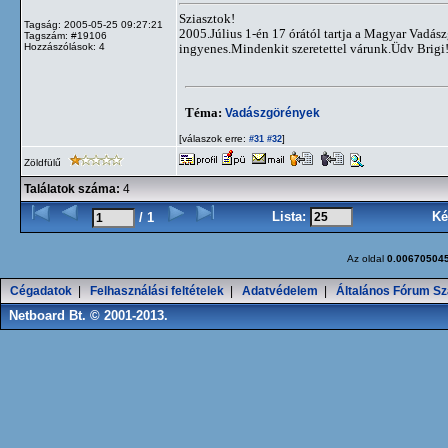
Sziasztok!
Tagság: 2005-05-25 09:27:21
2005.Július 1-én 17 órától tartja a Magyar Vadás
Tagszám: #19106
Hozzászólások: 4
ingyenes.Mindenkit szeretettel várunk.Üdv Brigi
Téma:
Vadászgörények
[válaszok erre:
]
#31
#32
Zöldfülű
Találatok száma:
4
Lista:
Ké
/ 1
Az oldal
0.00670504
Cégadatok
|
Felhasználási feltételek
|
Adatvédelem
|
Általános Fórum Sz
Netboard Bt. © 2001-2013.