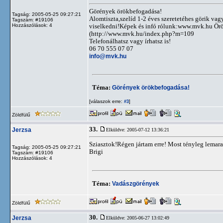
Görények örökbefogadása!
Tagság: 2005-05-25 09:27:21
Alomtiszta,szelíd 1-2 éves szeretetéhes görik vag
Tagszám: #19106
Hozzászólások: 4
viselkedni!Képek és infó rólunk:www.mvk.hu Örö
(http://www.mvk.hu/index.php?m=109
Telefonálhatsz vagy írhatsz is!
06 70 555 07 07
info@mvk.hu
Téma:
Görények örökbefogadása!
[válaszok erre:
]
#3
Zöldfülű
33.
Jerzsa
Elküldve: 2005-07-12 13:36:21
Sziasztok!Régen jártam erre! Most tényleg lemara
Tagság: 2005-05-25 09:27:21
Brigi
Tagszám: #19106
Hozzászólások: 4
Téma:
Vadászgörények
Zöldfülű
30.
Jerzsa
Elküldve: 2005-06-27 13:02:49