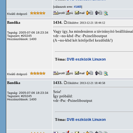
[válaszok erre:
]
#1465
Kiváló dolgozó
1434.
Bandika
Elküldve: 2013-12-21 18:44:12
Vagy így, ha mindenáron a távirányító beállítással
Tagság: 2005-07-06 18:23:34
vdr --no-kbd -Psc -Pxineliboutput
Tagszám: #20245
Hozzászólások: 1400
(A --no-kbd két kötőjellel kezdődik!)
Téma:
DVB eszközök Linuxon
Kiváló dolgozó
1433.
Bandika
Elküldve: 2013-12-21 18:40:58
Szia!
Tagság: 2005-07-06 18:23:34
Így próbáld:
Tagszám: #20245
Hozzászólások: 1400
vdr -Psc -Pxineliboutput
Téma:
DVB eszközök Linuxon