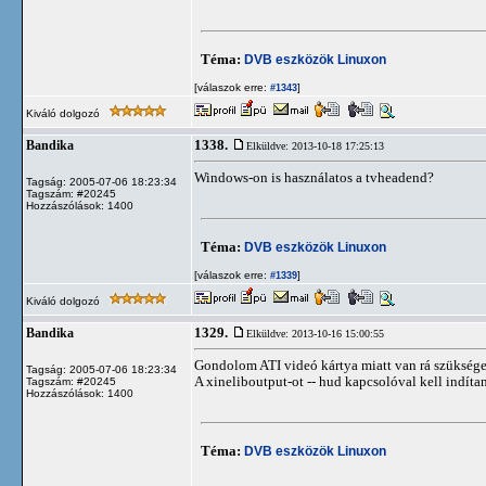
Téma:
DVB eszközök Linuxon
[válaszok erre:
]
#1343
Kiváló dolgozó
1338.
Bandika
Elküldve: 2013-10-18 17:25:13
Windows-on is használatos a tvheadend?
Tagság: 2005-07-06 18:23:34
Tagszám: #20245
Hozzászólások: 1400
Téma:
DVB eszközök Linuxon
[válaszok erre:
]
#1339
Kiváló dolgozó
1329.
Bandika
Elküldve: 2013-10-16 15:00:55
Gondolom ATI videó kártya miatt van rá szüksége
Tagság: 2005-07-06 18:23:34
A xineliboutput-ot -- hud kapcsolóval kell indíta
Tagszám: #20245
Hozzászólások: 1400
Téma:
DVB eszközök Linuxon