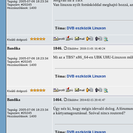
Megvan mi a TBS.
Tagság: 2005-07-06 18:23:34
Van linuxra nyilt forráskóddal meghajtó hozzá, az
Tagszám: #20245
Hozzászólások: 1400
Téma:
DVB eszközök Linuxon
Kiváló dolgozó
1846.
Bandika
Elküldve: 2018-11-01 16:40:24
Mi az a TBS? x86_64-en UBK UHU-Linuxon működ
Tagság: 2005-07-06 18:23:34
Tagszám: #20245
Hozzászólások: 1400
Téma:
DVB eszközök Linuxon
Kiváló dolgozó
1464.
Bandika
Elküldve: 2014-02-15 20:41:47
Úgy néz ki, hogy mégis idevaló dolog. A fórumunkr
Tagság: 2005-07-06 18:23:34
a kártyamagosztással. Szóval nincs routered?
Tagszám: #20245
Hozzászólások: 1400
Téma:
DVB eszközök Linuxon