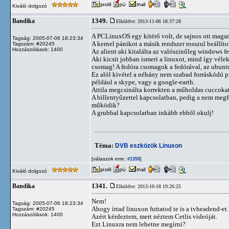
Kiváló dolgozó
1349.
Bandika
Elküldve: 2013-11-06 18:37:28
A PCLinuxOS egy kitérő volt, de sajnos ott maga
Tagság: 2005-07-06 18:23:34
A kernel pánikot a másik rendszer rosszul beállíto
Tagszám: #20245
Hozzászólások: 1400
Az alient aki kitalálta az valószinűleg windows f
Aki kicsit jobban ismeri a linuxot, mind így vélek
csomag! A fedóra csomagok a fedórával, az ubunt
Ez alól kivétel a néhány nem szabad forráskódú pr
például a skype, vagy a google-earth.
Attila megcsinálta korrekten a műholdas cuccokat.
A billentyűzettel kapcsolatban, pedig a nem megf
működik?
A grubbal kapcsolatban inkább ebből okulj!
Téma:
DVB eszközök Linuxon
[válaszok erre:
]
#1350
Kiváló dolgozó
1341.
Bandika
Elküldve: 2013-10-18 19:26:25
Nem!
Tagság: 2005-07-06 18:23:34
Ahogy írtad linuxon futtatod te is a tvheadend-et.
Tagszám: #20245
Hozzászólások: 1400
Azért kérdeztem, mert néztem Cetlis videóját.
Ezt Linuxra nem lehetne megírni?