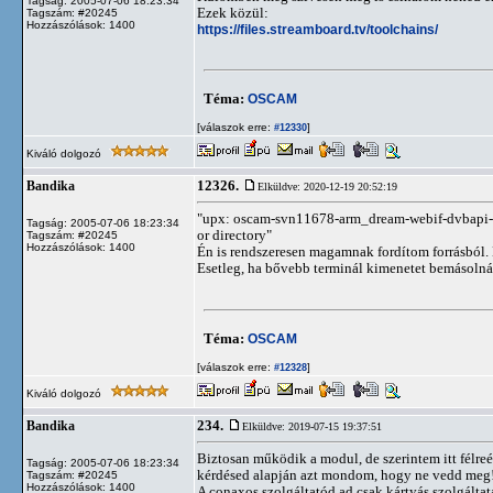
Tagság: 2005-07-06 18:23:34
Ezek közül:
Tagszám: #20245
Hozzászólások: 1400
https://files.streamboard.tv/toolchains/
Téma:
OSCAM
[válaszok erre:
]
#12330
Kiváló dolgozó
12326.
Bandika
Elküldve: 2020-12-19 20:52:19
"upx: oscam-svn11678-arm_dream-webif-dvbapi-
Tagság: 2005-07-06 18:23:34
or directory"
Tagszám: #20245
Hozzászólások: 1400
Én is rendszeresen magamnak fordítom forrásból.
Esetleg, ha bővebb terminál kimenetet bemásolnál
Téma:
OSCAM
[válaszok erre:
]
#12328
Kiváló dolgozó
234.
Bandika
Elküldve: 2019-07-15 19:37:51
Biztosan működik a modul, de szerintem itt félreér
Tagság: 2005-07-06 18:23:34
kérdésed alapján azt mondom, hogy ne vedd meg
Tagszám: #20245
Hozzászólások: 1400
A conaxos szolgáltatód ad csak kártyás szolgáltatá