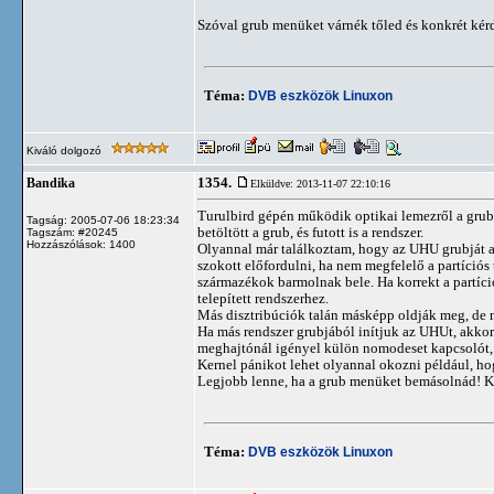
Szóval grub menüket várnék tőled és konkrét kérd
Téma:
DVB eszközök Linuxon
Kiváló dolgozó
1354.
Bandika
Elküldve: 2013-11-07 22:10:16
Turulbird gépén működik optikai lemezről a grub, 
Tagság: 2005-07-06 18:23:34
betöltött a grub, és futott is a rendszer.
Tagszám: #20245
Hozzászólások: 1400
Olyannal már találkoztam, hogy az UHU grubját az
szokott előfordulni, ha nem megfelelő a partíciós 
származékok barmolnak bele. Ha korrekt a partíciós
telepített rendszerhez.
Más disztribúciók talán másképp oldják meg, de 
Ha más rendszer grubjából inítjuk az UHUt, akkor m
meghajtónál igényel külön nomodeset kapcsolót,
Kernel pánikot lehet olyannal okozni például, hog
Legjobb lenne, ha a grub menüket bemásolnád! Kü
Téma:
DVB eszközök Linuxon