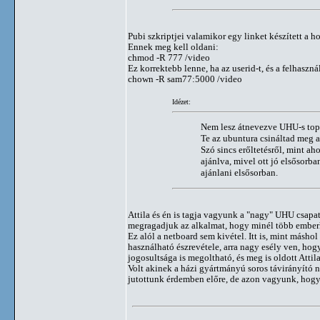
Pubi szkriptjei valamikor egy linket készített a
Ennek meg kell oldani:
chmod -R 777 /video
Ez korrektebb lenne, ha az userid-t, és a felhaszn
chown -R sam77:5000 /video
Idézet:
Nem lesz átnevezve UHU-s topi
Te az ubuntura csináltad meg a
Szó sincs erőltetésről, mint ah
ajánlva, mivel ott jó elsősorb
ajánlani elsősorban.
Attila és én is tagja vagyunk a "nagy" UHU csapa
megragadjuk az alkalmat, hogy minél több ember
Ez alól a netboard sem kivétel. Itt is, mint más
használható észrevétele, arra nagy esély ven, hog
jogosultsága is megoltható, és meg is oldott Atti
Volt akinek a házi gyártmányú soros távirányító 
jutottunk érdemben előre, de azon vagyunk, hogy