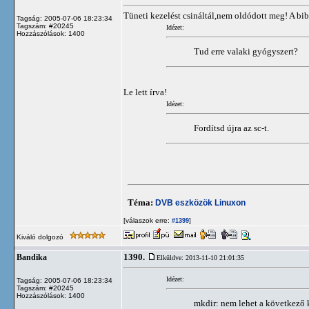
Tüneti kezelést csináltál,nem oldódott meg! A bi
Tagság: 2005-07-06 18:23:34
Tagszám: #20245
Idézet:
Hozzászólások: 1400
Tud erre valaki gyógyszert?
Le lett írva!
Idézet:
Fordítsd újra az sc-t.
Téma:
DVB eszközök Linuxon
[válaszok erre:
]
#1399
Kiváló dolgozó
1390.
Bandika
Elküldve: 2013-11-10 21:01:35
Idézet:
Tagság: 2005-07-06 18:23:34
Tagszám: #20245
Hozzászólások: 1400
mkdir: nem lehet a következő kö