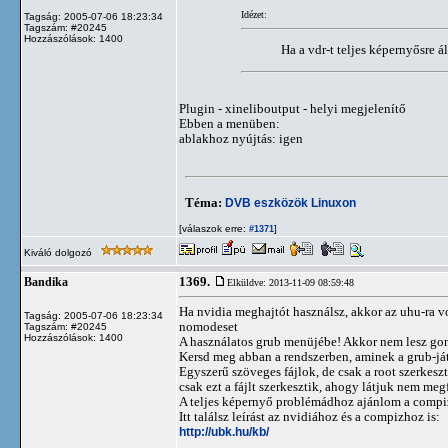
Idézet:
Tagság: 2005-07-06 18:23:34
Tagszám: #20245
Hozzászólások: 1400
Ha a vdr-t teljes képernyősre á
Plugin - xineliboutput - helyi megjelenítő
Ebben a menüben:
ablakhoz nyújtás: igen
Téma:
DVB eszközök Linuxon
[válaszok erre:
]
#1371
Kiváló dolgozó
1369.
Bandika
Elküldve: 2013-11-09 08:59:48
Ha nvidia meghajtót használsz, akkor az uhu-ra v
Tagság: 2005-07-06 18:23:34
nomodeset
Tagszám: #20245
Hozzászólások: 1400
A használatos grub menüjébe! Akkor nem lesz gon
Kersd meg abban a rendszerben, aminek a grub-ját 
Egyszerű szöveges fájlok, de csak a root szerkes
csak ezt a fájlt szerkesztik, ahogy látjuk nem meg
A teljes képernyő problémádhoz ajánlom a compiz 
Itt találsz leírást az nvidiához és a compizhoz is:
http://ubk.hu/kb/