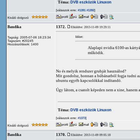
Téma:
DVB eszközök Linuxon
[válaszok erre:
]
#1391
#1392
Kiváló dolgozó
1372.
Bandika
Elküldve: 2013-11-09 19:29:11
Idézet:
Tagság: 2005-07-06 18:23:34
Tagszám: #20245
Hozzászólások: 1400
Alaplapi nvidia 6100-as kárty
működik.
No és melyik rendszer grubját használod?
Mit gondolsz, honnan a búbánatból fogja tudni az
ubuntu egyéb kapcsolókkal indítandó.
Úgy látom, a csatolt képeden nem a xine, hanem a
Téma:
DVB eszközök Linuxon
[válaszok erre:
]
#1373
Kiváló dolgozó
1370.
Bandika
Elküldve: 2013-11-09 09:05:18