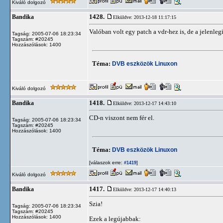
Kiváló dolgozó
1428.
Bandika
Elküldve: 2013-12-18 11:17:15
Valóban volt egy patch a vdr-hez is, de a jelenleg
Tagság: 2005-07-06 18:23:34
Tagszám: #20245
Hozzászólások: 1400
Téma:
DVB eszközök Linuxon
Kiváló dolgozó
1418.
Bandika
Elküldve: 2013-12-17 14:43:10
CD-n viszont nem fér el.
Tagság: 2005-07-06 18:23:34
Tagszám: #20245
Hozzászólások: 1400
Téma:
DVB eszközök Linuxon
[válaszok erre:
]
#1419
Kiváló dolgozó
1417.
Bandika
Elküldve: 2013-12-17 14:40:13
Szia!
Tagság: 2005-07-06 18:23:34
Tagszám: #20245
Hozzászólások: 1400
Ezek a legújabbak: