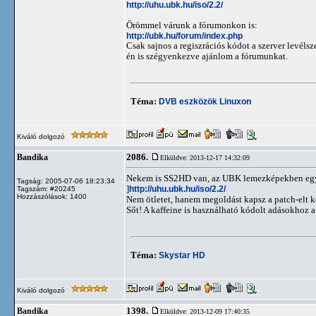
http://uhu.ubk.hu/iso/2.2/
Örömmel várunk a fórumonkon is:
http://ubk.hu/forum/index.php
Csak sajnos a regiszrációs kódot a szerver levéls
én is szégyenkezve ajánlom a fórumunkat.
Téma:
DVB eszközök Linuxon
Kiváló dolgozó
2086.
Bandika
Elküldve: 2013-12-17 14:32:09
Nekem is SS2HD van, az UBK lemezképekben egy m
Tagság: 2005-07-06 18:23:34
]
http://uhu.ubk.hu/iso/2.2/
Tagszám: #20245
Hozzászólások: 1400
Nem ötletet, hanem megoldást kapsz a patch-elt 
Sőt! A kaffeine is használható kódolt adásokhoz a 
Téma:
Skystar HD
Kiváló dolgozó
1398.
Bandika
Elküldve: 2013-12-09 17:40:35