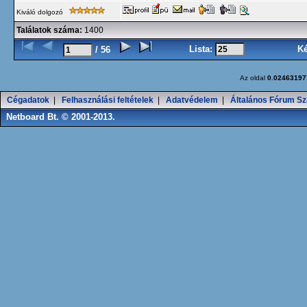
Kiváló dolgozó
Találatok száma:
1400
Lista:
K
/ 56
Az oldal
0.02463197
Cégadatok
|
Felhasználási feltételek
|
Adatvédelem
|
Általános Fórum Sz
Netboard Bt. © 2001-2013.