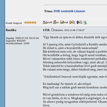
Téma:
DVB eszközök Linuxon
Kiváló dolgozó
1358.
Bandika
Elküldve: 2013-11-08 17:00:07
"Úgy látszik az rpm-es és debes disztrók ütik egymá
Tagság: 2005-07-06 18:23:34
Tagszám: #20245
Hozzászólások: 1400
Ja! Lepereg róla, mint Győzikéről a Kodály-módsz
De rólad is, amit a hozzáértők tanácsolnak!
Bár kérdésed nem volt, de választ kaptál a problé
Ott kezdődik a dolog, hogy legyél azzal tiszában
Mivel vakmerően több linux rendszerrel próbálkoz
Jelenleg nehezebb helyzetben vagy, mint aki pl. t
Tehát másold be a használatban lévő grub menüjét
Ha valami nem megy, akkor kérdezd meg, mert tu
"A különböző linuxok nem bírják egymást, már évek
Ez marhaság! Az tünteti el, aki telepít.
Meg kell azt a náthás grub menüt korrekten szerk
Mivel gondolom a windows-tól még nem tudsz elsz
itt van Attila, és én is. Megkapod a segítséget, é
Az alien-t pedig nyugodtan elfelejteheted. Olyano
ilyen.