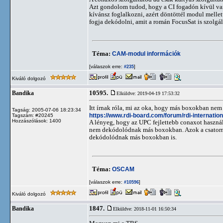
Azt gondolom tudod, hogy a CI fogadón kívül van
kívánsz foglalkozni, azért döntöttél modul melle
fogja dekódolni, amit a román FocusSat is szolgál
Téma:
CAM-modul információk
[válaszok erre:
]
#235
Kiváló dolgozó
10595.
Bandika
Elküldve: 2019-04-19 17:53:32
Itt írnak róla, mi az oka, hogy más boxokban nem
Tagság: 2005-07-06 18:23:34
https://www.rdi-board.com/forum/rdi-internati
Tagszám: #20245
Hozzászólások: 1400
A lényeg, hogy az UPC fejlettebb conaxot használ
nem dekódolódnak más boxokban. Azok a csatorná
dekódolódnak más boxokban is.
Téma:
OSCAM
[válaszok erre:
]
#10596
Kiváló dolgozó
1847.
Bandika
Elküldve: 2018-11-01 16:50:34