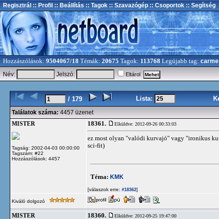
Regisztrál
:: Profil
:: Beállítás
:: Tagok
:: Szavazógép
:: Csoportok
:: Segítség
Hozzászólások:
9504067/18
Témák:
20675
Tagok:
113768
Legújabb tag:
carme
Név:
Jelszó:
Eltárol
Lista:
K
/ 179
Találatok száma:
4457 üzenet
18361.
MISTER
Elküldve: 2012-09-26 00:33:03
ez most olyan "valódi kurvajó" vagy "ironikus ku
sci-fit)
Tagság: 2002-04-03 00:00:00
Tagszám: #22
Hozzászólások: 4457
Téma:
KMK
[válaszok erre:
]
#18362
Kiváló dolgozó
18360.
MISTER
Elküldve: 2012-09-25 19:47:00