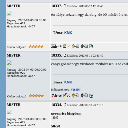
18337.
MISTER
Elküldve: 2012-06-12 12:10:40
én hülye, néztem egy darabig, de bő másfél óra utá
Tagság: 2002-04-03 00:00:00
Tagszám: #22
Hozzászólások: 4457
Téma:
KMK
Kiváló dolgozó
18335.
MISTER
Elküldve: 2012-06-11 22:41:40
ennyi gól már egy vízilabda mérkőzésen is soknak
Tagság: 2002-04-03 00:00:00
Tagszám: #22
Hozzászólások: 4457
Téma:
KMK
[válaszok erre:
]
#18336
Kiváló dolgozó
18334.
MISTER
Elküldve: 2012-06-10 23:23:18
moonrise kingdom
10/9
Tagság: 2002-04-03 00:00:00
Tagszám: #22
Hozzászólások: 4457
50/50