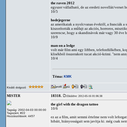
the raven 2012
egyszer vállalható, de az eredeti novellát/verset 
10/5
hodejegerne
az amerikaiak a nyolcvanas évektől, a franciák a s
kiszorították a műfajt az akciós, horroros, miszti
szerencse, hogy a skandinávok már vagy 30 éve h
10/9
man on a ledge
volt már film ami egy liftben, telefonfülkében, 
klisékból összerakott tucat akció-krimi. "nem ann
10/4
Téma:
KMK
Kiváló dolgozó
18318.
MISTER
Elküldve: 2012-05-16 01:06:38
the girl with the dragon tattoo
10/6
Tagság: 2002-04-03 00:00:00
Tagszám: #22
Hozzászólások: 4457
ez az a film, amit semmi értelme nem volt leforg
hibáit, hiányosságait sem javítja ki. még csak ne