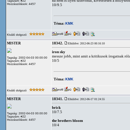
ha nem is ilyen színvonal, kivételesen a hollywoo
Tagszám: #22
Hozzászólások: 4457
10/9.5
Téma:
KMK
Kiváló dolgozó
18342.
MISTER
Elküldve: 2012-06-23 00:16:10
iron sky
messze jobb, mint amit a kritikusok írogatnak róla
Tagság: 2002-04-03 00:00:00
10/5
Tagszám: #22
Hozzászólások: 4457
Téma:
KMK
Kiváló dolgozó
18341.
MISTER
Elküldve: 2012-06-17 01:24:55
brick
10/7.5
Tagság: 2002-04-03 00:00:00
Tagszám: #22
Hozzászólások: 4457
the brothers bloom
10/4