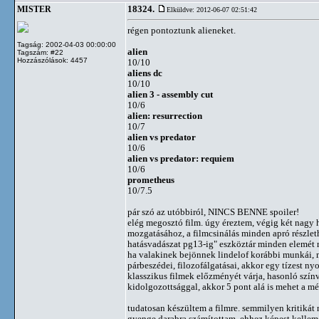
18324.
MISTER
Elküldve: 2012-06-07 02:51:42
régen pontoztunk alieneket.
Tagság: 2002-04-03 00:00:00
alien
Tagszám: #22
Hozzászólások: 4457
10/10
aliens dc
10/10
alien 3 - assembly cut
10/6
alien: resurrection
10/7
alien vs predator
10/6
alien vs predator: requiem
10/6
prometheus
10/7.5
pár szó az utóbbiról, NINCS BENNE spoiler!
elég megosztó film. úgy éreztem, végig két nagy 
mozgatásához, a filmcsinálás minden apró részleth
hatásvadászat pg13-ig" eszköztár minden elemét ru
ha valakinek bejönnek lindelof korábbi munkái, mi
párbeszédei, filozofálgatásai, akkor egy tízest n
klasszikus filmek előzményét várja, hasonló szín
kidolgozottsággal, akkor 5 pont alá is mehet a mé
tudatosan készültem a filmre. semmilyen kritikát 
gyenge darabra számítottam. ehhez képest kellem