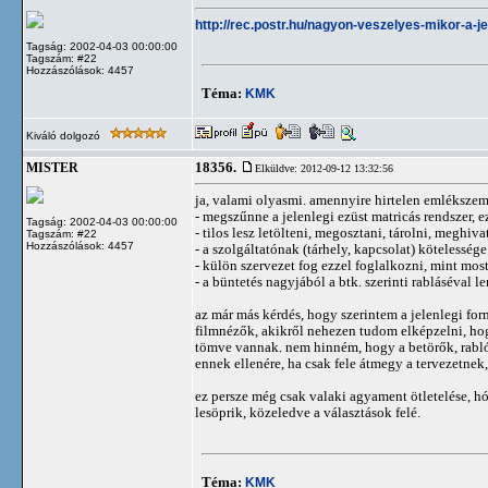
http://rec.postr.hu/nagyon-veszelyes-mikor-a-j
Tagság: 2002-04-03 00:00:00
Tagszám: #22
Hozzászólások: 4457
Téma:
KMK
Kiváló dolgozó
18356.
MISTER
Elküldve: 2012-09-12 13:32:56
ja, valami olyasmi. amennyire hirtelen emlékszem
- megszűnne a jelenlegi ezüst matricás rendszer, e
Tagság: 2002-04-03 00:00:00
- tilos lesz letölteni, megosztani, tárolni, meghiv
Tagszám: #22
Hozzászólások: 4457
- a szolgáltatónak (tárhely, kapcsolat) kötelesség
- külön szervezet fog ezzel foglalkozni, mint most
- a büntetés nagyjából a btk. szerinti rabláséval l
az már más kérdés, hogy szerintem a jelenlegi for
filmnézők, akikről nehezen tudom elképzelni, hog
tömve vannak. nem hinném, hogy a betörők, rablók
ennek ellenére, ha csak fele átmegy a tervezetnek
ez persze még csak valaki agyament ötletelése, hó
lesöprik, közeledve a választások felé.
Téma:
KMK