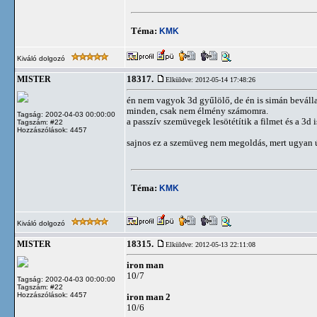
Téma:
KMK
Kiváló dolgozó
18317.
MISTER
Elküldve: 2012-05-14 17:48:26
én nem vagyok 3d gyűlölő, de én is simán beválla
minden, csak nem élmény számomra.
Tagság: 2002-04-03 00:00:00
a passzív szemüvegek lesötétítik a filmet és a 3d
Tagszám: #22
Hozzászólások: 4457
sajnos ez a szemüveg nem megoldás, mert ugyan úgy 
Téma:
KMK
Kiváló dolgozó
18315.
MISTER
Elküldve: 2012-05-13 22:11:08
iron man
10/7
Tagság: 2002-04-03 00:00:00
Tagszám: #22
Hozzászólások: 4457
iron man 2
10/6