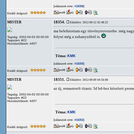
[válaszok erre:
]
#18358
Kiváló dolgozó
18354.
MISTER
Elküldve: 2012-09-12 02:48:25
ma belefutottam egy törvénytervezetbe. még nagyo
folyni még a zuhanyzóból is.
Tagság: 2002-04-03 00:00:00
Tagszám: #22
Hozzászólások: 4457
Téma:
KMK
[válaszok erre:
]
#18355
Kiváló dolgozó
18351.
MISTER
Elküldve: 2012-09-09 04:56:08
az új, remasterelt titanic 3d bd-hez készített pro
Tagság: 2002-04-03 00:00:00
Tagszám: #22
Hozzászólások: 4457
Téma:
KMK
[válaszok erre:
]
#18352
Kiváló dolgozó