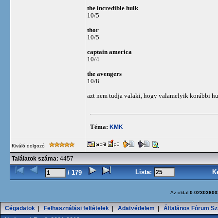
the incredible hulk
10/5
thor
10/5
captain america
10/4
the avengers
10/8
azt nem tudja valaki, hogy valamelyik korábbi hu
Téma:
KMK
Kiváló dolgozó
Találatok száma:
4457
Lista:
K
/ 179
Az oldal
0.02303600
Cégadatok
|
Felhasználási feltételek
|
Adatvédelem
|
Általános Fórum Sz