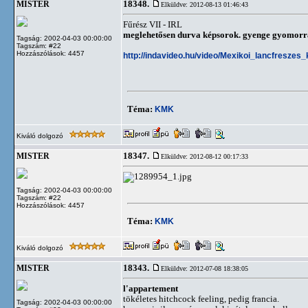
18348.
MISTER
Elküldve: 2012-08-13 01:46:43
Fűrész VII - IRL
meglehetősen durva képsorok. gyenge gyomorra
Tagság: 2002-04-03 00:00:00
Tagszám: #22
Hozzászólások: 4457
http://indavideo.hu/video/Mexikoi_lancfreszes
Téma:
KMK
Kiváló dolgozó
18347.
MISTER
Elküldve: 2012-08-12 00:17:33
Tagság: 2002-04-03 00:00:00
Tagszám: #22
Hozzászólások: 4457
Téma:
KMK
Kiváló dolgozó
18343.
MISTER
Elküldve: 2012-07-08 18:38:05
l'appartement
tökéletes hitchcock feeling, pedig francia.
Tagság: 2002-04-03 00:00:00