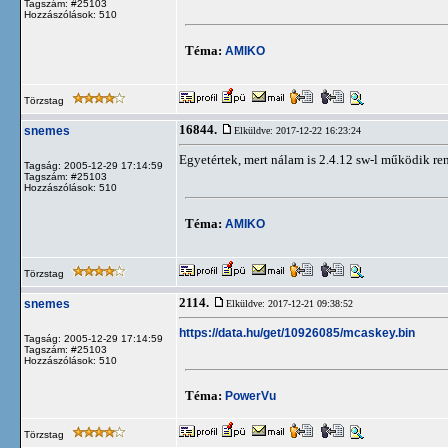
Tagszám: #25103
Hozzászólások: 510
Téma:
AMIKO
Törzstag
16844.
snemes
Elküldve: 2017-12-22 16:23:24
Egyetértek, mert nálam is 2.4.12 sw-l működik ren
Tagság: 2005-12-29 17:14:59
Tagszám: #25103
Hozzászólások: 510
Téma:
AMIKO
Törzstag
2114.
snemes
Elküldve: 2017-12-21 09:38:52
https://data.hu/get/10926085/mcaskey.bin
Tagság: 2005-12-29 17:14:59
Tagszám: #25103
Hozzászólások: 510
Téma:
PowerVu
Törzstag