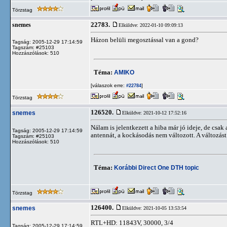
Törzstag
22783.
snemes
Elküldve: 2022-01-10 09:09:13
Házon belüli megosztással van a gond?
Tagság: 2005-12-29 17:14:59
Tagszám: #25103
Hozzászólások: 510
Téma:
AMIKO
[válaszok erre:
]
#22784
Törzstag
126520.
snemes
Elküldve: 2021-10-12 17:52:16
Nálam is jelentkezett a hiba már jó ideje, de cs
Tagság: 2005-12-29 17:14:59
antennát, a kockásodás nem változott. A változás
Tagszám: #25103
Hozzászólások: 510
Téma:
Korábbi Direct One DTH topic
Törzstag
126400.
snemes
Elküldve: 2021-10-05 13:53:54
RTL+HD: 11843V, 30000, 3/4
Tagság: 2005-12-29 17:14:59