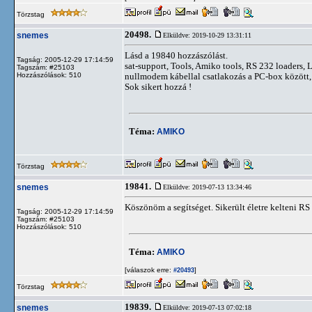
Törzstag
20498.
snemes
Elküldve: 2019-10-29 13:31:11
Lásd a 19840 hozzászólást.
Tagság: 2005-12-29 17:14:59
sat-support, Tools, Amiko tools, RS 232 loaders, 
Tagszám: #25103
Hozzászólások: 510
nullmodem kábellal csatlakozás a PC-box között, bo
Sok sikert hozzá !
Téma:
AMIKO
Törzstag
19841.
snemes
Elküldve: 2019-07-13 13:34:46
Köszönöm a segítséget. Sikerült életre kelteni RS
Tagság: 2005-12-29 17:14:59
Tagszám: #25103
Hozzászólások: 510
Téma:
AMIKO
[válaszok erre:
]
#20493
Törzstag
19839.
snemes
Elküldve: 2019-07-13 07:02:18