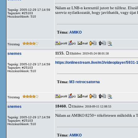
Nálam az LNB-n keresztül jutott be túlfesz. Elszá
Tagság: 2005-12-29 17:14:59
szerviz nyilatkozatát, hogy javíthatók, vagy újat 
Tagszám: #25103
Hozzászólások: 510
Téma:
AMIKO
Törzstag
1155.
snemes
Elküldve: 2019-05-24 08:01:58
https://onlinestream.live/m3/videoplayer/
Tagság: 2005-12-29 17:14:59
Tagszám: #25103
Hozzászólások: 510
Téma:
M3 retrocsatorna
Törzstag
18460.
snemes
Elküldve: 2018-09-15 12:08:53
Nálam az AMIKO 8250+ tökéletesen működik a T
Tagság: 2005-12-29 17:14:59
Tagszám: #25103
Hozzászólások: 510
Téma:
AMIKO