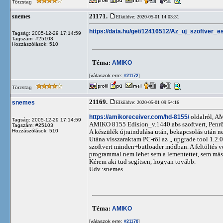
Törzstag
21171.
snemes
Elküldve: 2020-05-01 14:03:31
https://data.hu/get/12416512/Az_uj_szoftver_
Tagság: 2005-12-29 17:14:59
Tagszám: #25103
Hozzászólások: 510
Téma:
AMIKO
[válaszok erre:
]
#21172
Törzstag
21169.
snemes
Elküldve: 2020-05-01 09:54:16
https://amikoreceiver.com/hd-8155/
oldalról, A
Tagság: 2005-12-29 17:14:59
AMIKO 8155 Edision_v.1440.abs szoftvert, Penrő
Tagszám: #25103
Hozzászólások: 510
A készülék újraindulása után, bekapcsolás után ne
Utána visszaraktam PC-ről az „ upgrade tool 1.2
szoftvert minden+butloader módban. A feltöltés vé
programmal nem lehet sem a lementettet, sem másik
Kérem aki tud segítsen, hogyan tovább.
Üdv.:snemes
Téma:
AMIKO
[válaszok erre:
]
#21170