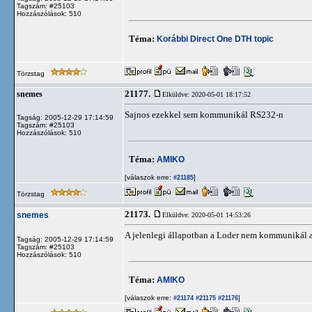
Tagszám: #25103
Hozzászólások: 510
Téma:
Korábbi Direct One DTH topic
Törzstag
21177.
snemes
Elküldve: 2020-05-01 18:17:52
Sajnos ezekkel sem kommunikál RS232-n
Tagság: 2005-12-29 17:14:59
Tagszám: #25103
Hozzászólások: 510
Téma:
AMIKO
[válaszok erre:
]
#21185
Törzstag
21173.
snemes
Elküldve: 2020-05-01 14:53:26
A jelenlegi állapotban a Loder nem kommunikál a
Tagság: 2005-12-29 17:14:59
Tagszám: #25103
Hozzászólások: 510
Téma:
AMIKO
[válaszok erre:
]
#21174
#21175
#21176