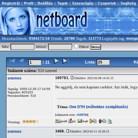
Regisztrál
:: Profil
:: Beállítás
:: Tagok
:: Szavazógép
:: Csoportok
:: Segítség
Hozzászólások:
9504172/34
Témák:
20700
Tagok:
113773
Legújabb tag:
morga
Név:
Jelszó:
Eltárol
Lista:
K
/ 21
Találatok száma:
510 üzenet
109703.
snemes
Elküldve: 2023-02-08 14:41:13
Ne aggódj, én sem kaptam csekket. Azt írták, leg
Tagság: 2005-12-29 17:14:59
Tagszám: #25103
Hozzászólások: 510
Téma:
One DTH (műholdas szolgáltatás)
[válaszok erre:
]
#109704
Törzstag
3460.
snemes
Elküldve: 2023-01-11 16:28:13