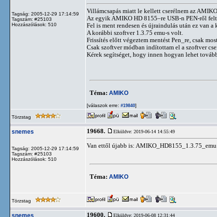
Villámcsapás miatt le kellett cserélnem az AMIK
Tagság: 2005-12-29 17:14:59
Az egyik AMIKO HD 8155–re USB-n PEN-ről feltette
Tagszám: #25103
Hozzászólások: 510
Fel is ment rendesen és újraindulás után ez van
A korábbi szoftver 1.3.75 emu-s volt.
Frissítés előtt végeztem mentést Pen_re, csak mo
Csak szoftver módban indítottam el a szoftver cser
Kérek segítséget, hogy innen hogyan lehet tová
Téma:
AMIKO
[válaszok erre:
]
#19840
Törzstag
19668.
snemes
Elküldve: 2019-06-14 14:55:49
Van ettől újabb is: AMIKO_HD8155_1.3.75_emu
Tagság: 2005-12-29 17:14:59
Tagszám: #25103
Hozzászólások: 510
Téma:
AMIKO
Törzstag
19600.
snemes
Elküldve: 2019-06-08 12:31:44