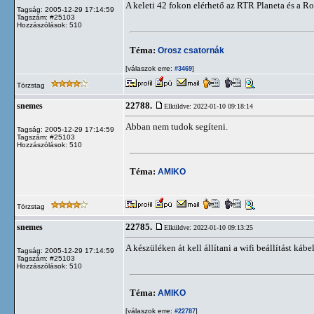
A keleti 42 fokon elérhető az RTR Planeta és a Ros
Tagság: 2005-12-29 17:14:59
Tagszám: #25103
Hozzászólások: 510
Téma:
Orosz csatornák
[válaszok erre:
]
#3469
Törzstag
22788.
snemes
Elküldve: 2022-01-10 09:18:14
Abban nem tudok segíteni.
Tagság: 2005-12-29 17:14:59
Tagszám: #25103
Hozzászólások: 510
Téma:
AMIKO
Törzstag
22785.
snemes
Elküldve: 2022-01-10 09:13:25
A készüléken át kell állítani a wifi beállítást kábel
Tagság: 2005-12-29 17:14:59
Tagszám: #25103
Hozzászólások: 510
Téma:
AMIKO
[válaszok erre:
]
#22787