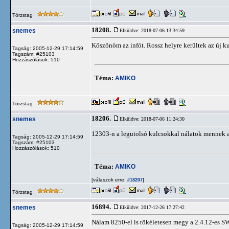
Törzstag
18208.
snemes
Elküldve: 2018-07-06 13:34:59
Köszönöm az infót. Rossz helyre kerültek az új k
Tagság: 2005-12-29 17:14:59
Tagszám: #25103
Hozzászólások: 510
Téma:
AMIKO
Törzstag
18206.
snemes
Elküldve: 2018-07-06 11:24:30
12303-n a legutolsó kulcsokkal nálatok mennek
Tagság: 2005-12-29 17:14:59
Tagszám: #25103
Hozzászólások: 510
Téma:
AMIKO
[válaszok erre:
]
#18207
Törzstag
16894.
snemes
Elküldve: 2017-12-26 17:27:42
Nálam 8250-el is tökéletesen megy a 2.4.12-es SW
Tagság: 2005-12-29 17:14:59