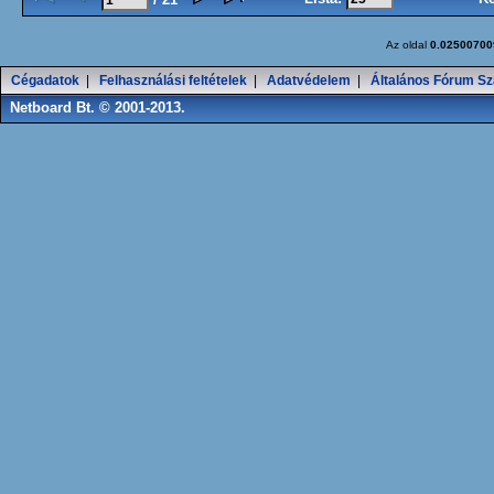
Az oldal
0.02500700
Cégadatok
|
Felhasználási feltételek
|
Adatvédelem
|
Általános Fórum Sz
Netboard Bt. © 2001-2013.