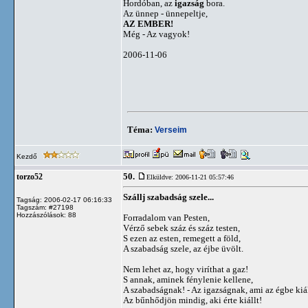
Hordóban, az
igazság
bora.
Az ünnep - ünnepeltje,
AZ EMBER!
Még - Az vagyok!
2006-11-06
Téma:
Verseim
Kezdő
50.
torzo52
Elküldve: 2006-11-21 05:57:46
Szállj szabadság szele...
Tagság: 2006-02-17 06:16:33
Tagszám: #27198
Hozzászólások: 88
Forradalom van Pesten,
Vérző sebek száz és száz testen,
S ezen az esten, remegett a föld,
A szabadság szele, az éjbe üvölt.
Nem lehet az, hogy viríthat a gaz!
S annak, aminek fénylenie kellene,
A szabadságnak! - Az igazságnak, ami az égbe kiá
Az bűnhődjön mindig, aki érte kiállt!