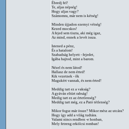
Ébredj fel!
Te, aljas népség!
Hogy aljas vagy?
Számomra, már nem is kétség!
Minden újjadon ezernyi vétség!
Kezed mocskos!
A fejed sem tiszta, aki még igaz,
Az mind, ennek a levét issza.
Istened a pénz,
És a hatalom!
Szabadság helyett - fejedet,
Igába hajtod, mint a barom.
Nézel és nem látod!
Hallasz de nem érted!
Kik vezetnek - ők
Magukért vannak, és nem érted!
Meddig tart ez a vakság?
A gyáván eltürt rabság!
Medig tart ez az értetlenség?
Meddig tart még, ez a Pató tétlenség?
Mikor fogsz már össze? Mikor mész az utcára?
Hogy így add a világ tudtára.
Valami nincs rendben -e honban,
Mely fetreng erkölcsi romban!