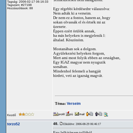
Tagság: 2006-02-17 06:16:33
Tagszám: #27198
Hozzászólások: 88
Egy régebbi kérdésedre válaszolva:
Nem adták ki a verseim.
De nem ez a fontos, hanem az, hogy
sokan olvassák el és értsék mi az
üzenete.
Éppen ezért örülök annak,
ha más helyeken is megjelenik l:
általad. Köszönöm.
Mostanában sok a dolgom.
A gyülekezési helyeken forgom,
Mert ami most folyik ebben az országban,
Egy IGAZ magyar nem nyugszik
sorsában.
Mindenhol felemeli a hangját
hirdeti, veti az igazság magvát.
Téma:
Verseim
Kezdő
40.
torzo52
Elküldve: 2006-08-29 06:46:17
Egy lelkitársam tollából.