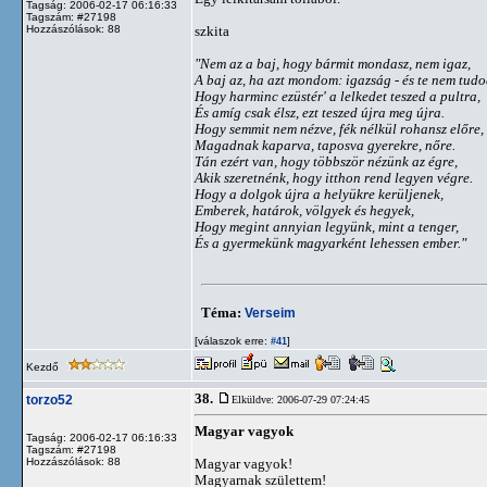
Tagság: 2006-02-17 06:16:33
Tagszám: #27198
Hozzászólások: 88
szkita
"Nem az a baj, hogy bármit mondasz, nem igaz,
A baj az, ha azt mondom: igazság - és te nem tudod
Hogy harminc ezüstér' a lelkedet teszed a pultra,
És amíg csak élsz, ezt teszed újra meg újra.
Hogy semmit nem nézve, fék nélkül rohansz előre,
Magadnak kaparva, taposva gyerekre, nőre.
Tán ezért van, hogy többször nézünk az égre,
Akik szeretnénk, hogy itthon rend legyen végre.
Hogy a dolgok újra a helyükre kerüljenek,
Emberek, határok, völgyek és hegyek,
Hogy megint annyian legyünk, mint a tenger,
És a gyermekünk magyarként lehessen ember."
Téma:
Verseim
[válaszok erre:
]
#41
Kezdő
38.
torzo52
Elküldve: 2006-07-29 07:24:45
Magyar vagyok
Tagság: 2006-02-17 06:16:33
Tagszám: #27198
Hozzászólások: 88
Magyar vagyok!
Magyarnak születtem!