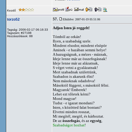
Kezdő
57.
torzo52
Elküldve: 2007-01-19 05:51:06
Adjon Isten jó reggelt!
Tagság: 2006-02-17 06:16:33
Tagszám: #27198
Hozzászólások: 88
Tómból az orkán!
Ilyen, a szabadság szele.
Mindent elsodor, mindent elsöpör
Aminek - e hazában semmi helye!
A hazugságnak, a mézes - máznak,
Ideje lenne már az összefogásnak!
Ideje lenne már az alázatnak,
S véget vetni a gyalázatnak!
Mert szabadnak születtünk,
Szabadon is akarunk élni!
Nem másoknak odadobva!
Másoktól függeni, s másoktól félni.
Magyarok! Emberek!
Lehet ezt tőletek kérni?
Mond magyar!
Tudsz - e igazat mondani?
Isten, s közötted falat bontani?
Elvetni minden rosszat,
Mi megítél, megöl, és kárhoztat.
De az
összefogás
, és az
egység
,
Szabadságot hozhat
!