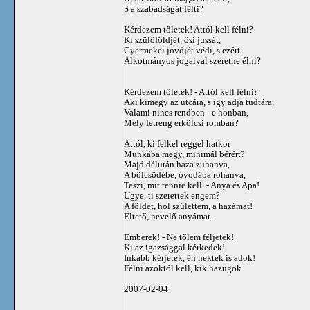
S a szabadságát félti?
Kérdezem tőletek! Attól kell félni?
Ki szülőföldjét, ősi jussát,
Gyermekei jövőjét védi, s ezért
Alkotmányos jogaival szeretne élni?
Kérdezem tőletek! - Attól kell félni?
Aki kimegy az utcára, s így adja tudtára,
Valami nincs rendben - e honban,
Mely fetreng erkölcsi romban?
Attól, ki felkel reggel hatkor
Munkába megy, minimál bérért?
Majd délután haza zuhanva,
A bölcsödébe, óvodába rohanva,
Teszi, mit tennie kell. - Anya és Apa!
Ugye, ti szerettek engem?
A földet, hol születtem, a hazámat!
Éltető, nevelő anyámat.
Emberek! - Ne tőlem féljetek!
Ki az igazsággal kérkedek!
Inkább kérjetek, én nektek is adok!
Félni azoktól kell, kik hazugok.
2007-02-04