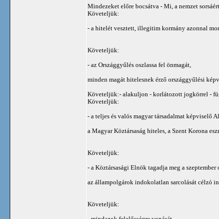
Mindezeket előre bocsátva - Mi, a nemzet sorsáért
Követeljük:
- a hitelét vesztett, illegitim kormány azonnal mo
Követeljük:
- az Országgyűlés oszlassa fel önmagát,
minden magát hitelesnek érző országgyűlési képvi
Követeljük:- alakuljon - korlátozott jogkörrel - 
Követeljük:
- a teljes és valós magyar társadalmat képvisel
a Magyar Köztársaság hiteles, a Szent Korona es
Követeljük:
- a Köztársasági Elnök tagadja meg a szeptember ó
az állampolgárok indokolatlan sarcolását célzó in
Követeljük:
- mindazok felelősségre vonását,