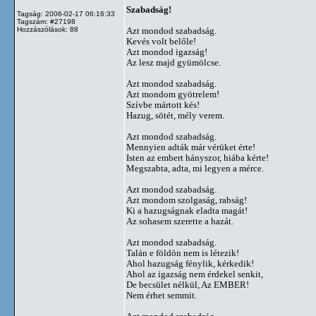
Szabadság!
Tagság: 2006-02-17 06:16:33
Tagszám: #27198
Hozzászólások: 88
Azt mondod szabadság.
Kevés volt belőle!
Azt mondod igazság!
Az lesz majd gyümölcse.
Azt mondod szabadság.
Azt mondom gyötrelem!
Szívbe mártott kés!
Hazug, sötét, mély verem.
Azt mondod szabadság.
Mennyien adták már vérüket érte!
Isten az embert hányszor, hiába kérte!
Megszabta, adta, mi legyen a mérce.
Azt mondod szabadság.
Azt mondom szolgaság, rabság!
Ki a hazugságnak eladta magát!
Az sohasem szerette a hazát.
Azt mondod szabadság.
Talán e földön nem is létezik!
Ahol hazugság fénylik, kérkedik!
Ahol az igazság nem érdekel senkit,
De becsület nélkül, Az EMBER!
Nem érhet semmit.