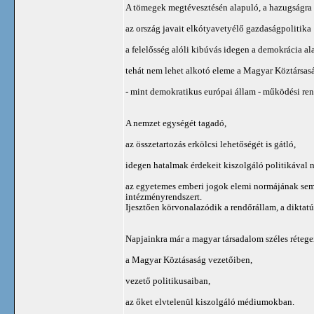
A tömegek megtévesztésén alapuló, a hazugságra
az ország javait elkótyavetyélő gazdaságpolitika
a felelősség alóli kibúvás idegen a demokrácia al
tehát nem lehet alkotó eleme a Magyar Köztársas
- mint demokratikus európai állam - működési re
A nemzet egységét tagadó,
az összetartozás erkölcsi lehetőségét is gátló,
idegen hatalmak érdekeit kiszolgáló politikával 
az egyetemes emberi jogok elemi normájának sem.
intézményrendszert.
Ijesztően körvonalazódik a rendőrállam, a diktatú
Napjainkra már a magyar társadalom széles réteg
a Magyar Köztásaság vezetőiben,
vezető politikusaiban,
az őket elvtelenül kiszolgáló médiumokban.