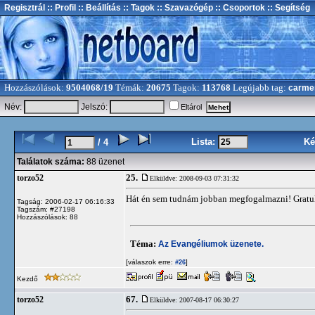
Regisztrál
:: Profil
:: Beállítás
:: Tagok
:: Szavazógép
:: Csoportok
:: Segítség
Hozzászólások:
9504068/19
Témák:
20675
Tagok:
113768
Legújabb tag:
carme
Név:
Jelszó:
Eltárol
Lista:
Ké
/ 4
Találatok száma:
88 üzenet
25.
torzo52
Elküldve: 2008-09-03 07:31:32
Hát én sem tudnám jobban megfogalmazni! Gratu
Tagság: 2006-02-17 06:16:33
Tagszám: #27198
Hozzászólások: 88
Téma:
Az Evangéliumok üzenete.
[válaszok erre:
]
#26
Kezdő
67.
torzo52
Elküldve: 2007-08-17 06:30:27