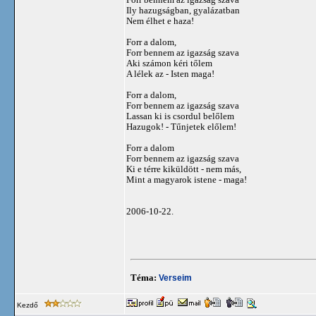
Ily hazugságban, gyalázatban
Nem élhet e haza!
Forr a dalom,
Forr bennem az igazság szava
Aki számon kéri tőlem
A lélek az - Isten maga!
Forr a dalom,
Forr bennem az igazság szava
Lassan ki is csordul belőlem
Hazugok! - Tűnjetek előlem!
Forr a dalom
Forr bennem az igazság szava
Ki e térre kiküldött - nem más,
Mint a magyarok istene - maga!
2006-10-22.
Téma:
Verseim
Kezdő