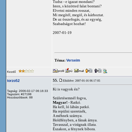
Tudsz - e igazat mondani?
Isten, s közötted falat bontani?
Elvetni minden rosszat,
Mi megítél, megöl, és kárhoztat.
De az összefogás, és az egység,
Szabadságot hozhat!
2007-01-19
Téma:
Verseim
Kezdő
55.
torzo52
Elküldve: 2007-01-16 06:17:05
Ki is vagyok én?
Tagság: 2006-02-17 06:16:33
Tagszám: #27198
Hozzászólások: 88
Születésemnél fogva,
Magyar!
- Ratkó.
Ha kell, ló lábán patkó.
Ha repülni szeretnék,
A méhnek szárnya.
Holdfényben, a fának árnya.
Tavasszal, a virágnak illata.
Északon, a fénynek bíbora.