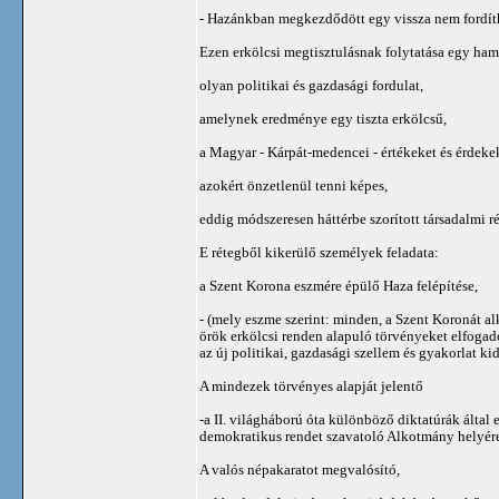
- Hazánkban megkezdődött egy vissza nem fordíth
Ezen erkölcsi megtisztulásnak folytatása egy ha
olyan politikai és gazdasági fordulat,
amelynek eredménye egy tiszta erkölcsű,
a Magyar - Kárpát-medencei - értékeket és érdeke
azokért önzetlenül tenni képes,
eddig módszeresen háttérbe szorított társadalmi ré
E rétegből kikerülő személyek feladata:
a Szent Korona eszmére épülő Haza felépítése,
- (mely eszme szerint: minden, a Szent Koronát al
örök erkölcsi renden alapuló törvényeket elfogadó
az új politikai, gazdasági szellem és gyakorlat k
A mindezek törvényes alapját jelentő
-a II. világháború óta különböző diktatúrák által e
demokratikus rendet szavatoló Alkotmány helyére 
A valós népakaratot megvalósító,