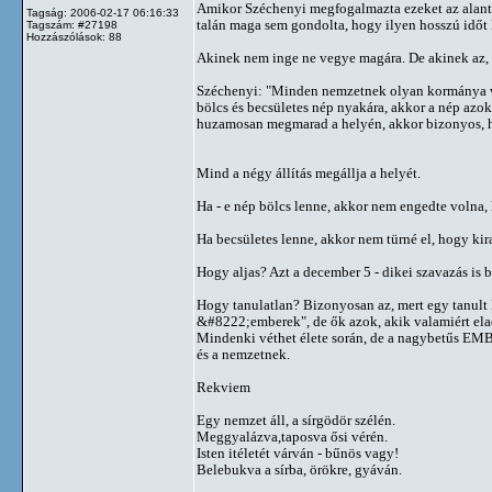
Amikor Széchenyi megfogalmazta ezeket az alant 
Tagság: 2006-02-17 06:16:33
talán maga sem gondolta, hogy ilyen hosszú időt ki
Tagszám: #27198
Hozzászólások: 88
Akinek nem inge ne vegye magára. De akinek az, 
Széchenyi: "Minden nemzetnek olyan kormánya va
bölcs és becsületes nép nyakára, akkor a nép azo
huzamosan megmarad a helyén, akkor bizonyos, h
Mind a négy állítás megállja a helyét.
Ha - e nép bölcs lenne, akkor nem engedte volna
Ha becsületes lenne, akkor nem türné el, hogy kir
Hogy aljas? Azt a december 5 - dikei szavazás is biz
Hogy tanulatlan? Bizonyosan az, mert egy tanult
&#8222;emberek", de ők azok, akik valamiért ela
Mindenki véthet élete során, de a nagybetűs EMBER
és a nemzetnek.
Rekviem
Egy nemzet áll, a sírgödör szélén.
Meggyalázva,taposva ősi vérén.
Isten itéletét várván - bűnös vagy!
Belebukva a sírba, örökre, gyáván.