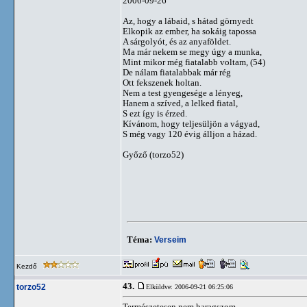
2006-09-26
Az, hogy a lábaid, s hátad görnyedt
Elkopik az ember, ha sokáig tapossa
A sárgolyót, és az anyaföldet.
Ma már nekem se megy úgy a munka,
Mint mikor még fiatalabb voltam, (54)
De nálam fiatalabbak már rég
Ott fekszenek holtan.
Nem a test gyengesége a lényeg,
Hanem a szíved, a lelked fiatal,
S ezt így is érzed.
Kívánom, hogy teljesüljön a vágyad,
S még vagy 120 évig álljon a házad.
Győző (torzo52)
Téma:
Verseim
Kezdő
43.
torzo52
Elküldve: 2006-09-21 06:25:06
Természetesen nem haragszom.