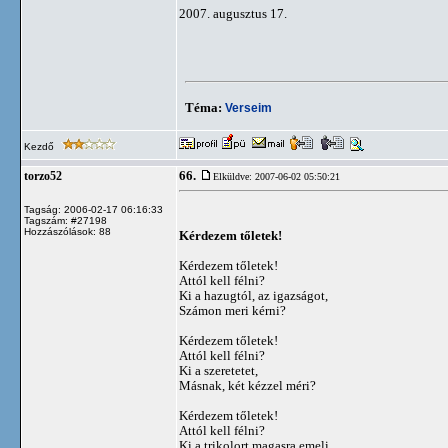
2007. augusztus 17.
Téma:
Verseim
Kezdő
66.
torzo52
Elküldve: 2007-06-02 05:50:21
Tagság: 2006-02-17 06:16:33
Tagszám: #27198
Hozzászólások: 88
Kérdezem tőletek!
Kérdezem tőletek!
Attól kell félni?
Ki a hazugtól, az igazságot,
Számon meri kérni?
Kérdezem tőletek!
Attól kell félni?
Ki a szeretetet,
Másnak, két kézzel méri?
Kérdezem tőletek!
Attól kell félni?
Ki a trikolort magasra emeli,