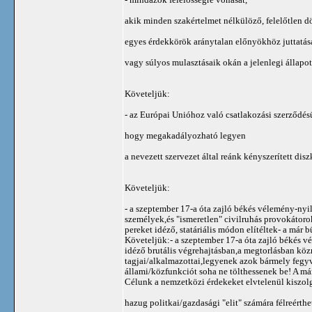
akik minden szakértelmet nélkülöző, felelőtlen d
egyes érdekkörök aránytalan előnyökhöz juttatás
vagy súlyos mulasztásaik okán a jelenlegi állapo
Követeljük:
- az Európai Unióhoz való csatlakozási szerződésü
hogy megakadályozható legyen
a nevezett szervezet által reánk kényszerített di
Követeljük:
- a szeptember 17-a óta zajló békés vélemény-nyi
személyek,és "ismeretlen" civilruhás provokátorok
pereket idéző, statáriális módon elítéltek- a már
Követeljük:- a szeptember 17-a óta zajló békés 
idéző brutális végrehajtásban,a megtorlásban kö
tagjai/alkalmazottai,legyenek azok bármely fegyve
állami/közfunkciót soha ne tölthessenek be! A má
Célunk a nemzetközi érdekeket elvtelenül kiszol
hazug politkai/gazdasági "elit" számára félreérthe