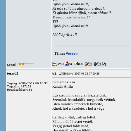
Újból felbukkanó múlt,
Ki más ruhát, s álarcot hordozol,
Ki gúzsba kötsz újból, s nem oldozol!
Meddig feszíted a húrt?
TE!
Újból felbukkanó múlt.
2007.április 15.
Téma:
Verseim
Kezdő
62.
torzo52
Elküldve: 2007-03-25 07:20:29
in memoriam
Tagság: 2006-02-17 06:16:33
Kaszás Attila
Tagszám: #27198
Hozzászólások: 88
Egyszer, mindannyian hazatérünk.
Szemünk lecsukódik, megalszik vérünk.
Isten minden embernek kimérte,
Kinek hol a kezdete, s hol a vége.
Csillag voltál, csillag lettél,
Föld porából testet vettél,
Végig jártad földi utad,
Hazatértél! - Ki - e földön,