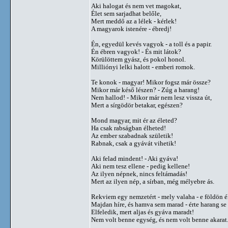
Aki halogat és nem vet magokat,
Élet sem sarjadhat belőle,
Mert meddő az a lélek - kérlek!
A magyarok istenére - ébredj!
Én, egyedül kevés vagyok - a toll és a papir.
Én ébren vagyok! - És mit látok?
Körülöttem gyász, és pokol honol.
Milliónyi lelki halott - emberi romok.
Te konok - magyar! Mikor fogsz már össze?
Mikor már késő lészen? - Zúg a harang!
Nem hallod! - Mikor már nem lesz vissza út,
Mert a sírgödör betakar, egészen?
Mond magyar, mit ér az életed?
Ha csak rabságban élheted!
Az ember szabadnak születik!
Rabnak, csak a gyávát vihetik!
Aki felad mindent! - Aki gyáva!
Aki nem tesz ellene - pedig kellene!
Az ilyen népnek, nincs feltámadás!
Mert az ilyen nép, a sírban, még mélyebre ás.
Rekviem egy nemzetért - mely valaha - e földön él
Majdan híre, és hamva sem marad - érte harang se 
Elfeledik, mert aljas és gyáva maradt!
Nem volt benne egység, és nem volt benne akarat