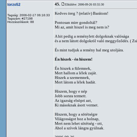
45.
torzo52
Elküldve: 2006-09-26 03:55:30
Kedves öreg ? (relatív) Barátom!
Tagság: 2006-02-17 06:16:33
Tagszám: #27198
Hozzászólások: 88
Pontosan mire gondoltál?
Mi az, amit hiszel is meg nem is?
A hit pedig a reménylett dolgoknak valósága
és a nem látott dolgokról való meggyőződés. ( Zsi
És mint tudjuk a remény hal meg utoljára.
Én hiszek - én hiszem!
Én hiszek a fülemnek,
Mert hallom a lélek zaját.
Hiszek a szememnek,
Mert látom a lélek hadát.
Hiszem, hogy e nép
Jobb sorsra termett.
Az igazság elsöpri azt,
Ki másoknak ásott vermet.
Hiszem, hogy a sötétségre
Világosságot hoz a holnap,
Mert nem lehet sötétség - ott,
Ahol a szívek lángra gyúlnak.