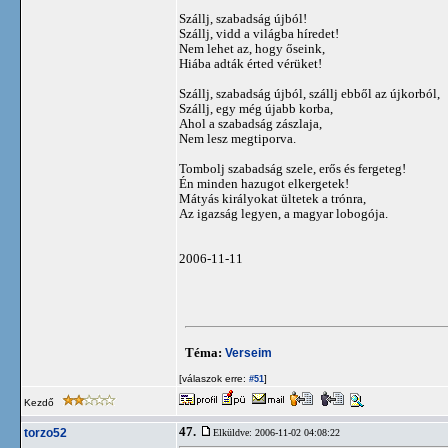
Szállj, szabadság újból!
Szállj, vidd a világba híredet!
Nem lehet az, hogy őseink,
Hiába adták érted vérüket!
Szállj, szabadság újból, szállj ebből az újkorból,
Szállj, egy még újabb korba,
Ahol a szabadság zászlaja,
Nem lesz megtiporva.
Tombolj szabadság szele, erős és fergeteg!
Én minden hazugot elkergetek!
Mátyás királyokat ültetek a trónra,
Az igazság legyen, a magyar lobogója.
2006-11-11
Téma:
Verseim
[válaszok erre:
]
#51
Kezdő
47.
torzo52
Elküldve: 2006-11-02 04:08:22