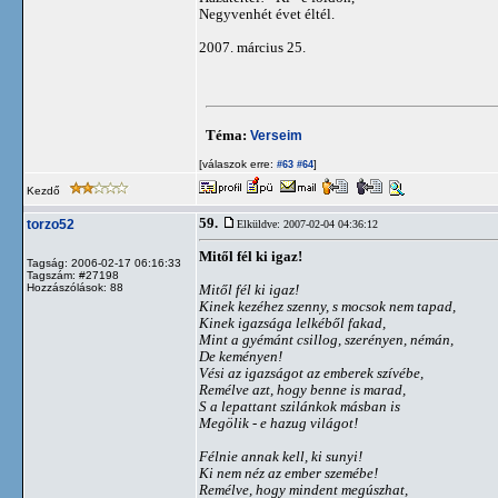
Negyvenhét évet éltél.
2007. március 25.
Téma:
Verseim
[válaszok erre:
]
#63
#64
Kezdő
59.
torzo52
Elküldve: 2007-02-04 04:36:12
Mitől fél ki igaz!
Tagság: 2006-02-17 06:16:33
Tagszám: #27198
Hozzászólások: 88
Mitől fél ki igaz!
Kinek kezéhez szenny, s mocsok nem tapad,
Kinek igazsága lelkéből fakad,
Mint a gyémánt csillog, szerényen, némán,
De keményen!
Vési az igazságot az emberek szívébe,
Remélve azt, hogy benne is marad,
S a lepattant szilánkok másban is
Megölik - e hazug világot!
Félnie annak kell, ki sunyi!
Ki nem néz az ember szemébe!
Remélve, hogy mindent megúszhat,