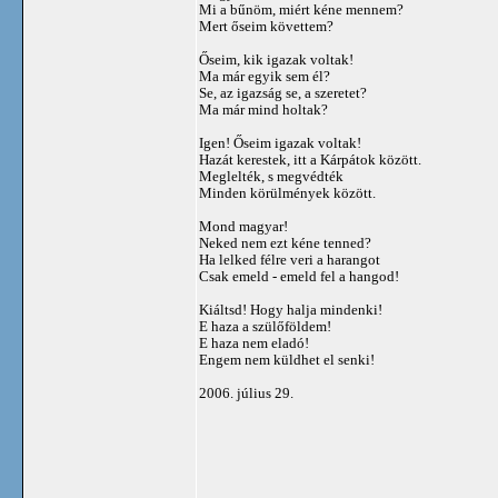
Mi a bűnöm, miért kéne mennem?
Mert őseim követtem?
Őseim, kik igazak voltak!
Ma már egyik sem él?
Se, az igazság se, a szeretet?
Ma már mind holtak?
Igen! Őseim igazak voltak!
Hazát kerestek, itt a Kárpátok között.
Meglelték, s megvédték
Minden körülmények között.
Mond magyar!
Neked nem ezt kéne tenned?
Ha lelked félre veri a harangot
Csak emeld - emeld fel a hangod!
Kiáltsd! Hogy halja mindenki!
E haza a szülőföldem!
E haza nem eladó!
Engem nem küldhet el senki!
2006. július 29.