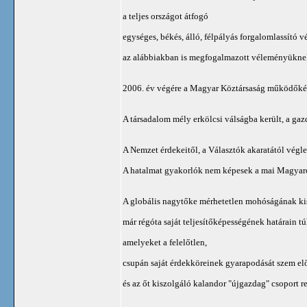
a teljes országot átfogó
egységes, békés, álló, félpályás forgalomlassító
az alábbiakban is megfogalmazott véleményüknek
2006. év végére a Magyar Köztársaság működőkép
A társadalom mély erkölcsi válságba került, a gaz
A Nemzet érdekeitől, a Választók akaratától végle
A hatalmat gyakorlók nem képesek a mai Magyaror
A globális nagytőke mérhetetlen mohóságának kis
már régóta saját teljesítőképességének határain túl
amelyeket a felelőtlen,
csupán saját érdekköreinek gyarapodását szem el
és az őt kiszolgáló kalandor "újgazdag" csoport re