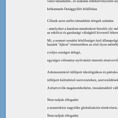
valós társadalmi-, és szakmai érdekérvényesítő s
kétkamarás Oszággyűlés felállítása.
Célunk azon széles társadalmi rétegek számára
- amelyeket a hatalom mindenkori bitorlói oly mé
az erkölcsi és gazdasági válságból kivezető lehet
Mi, a nemzet sorsáért felelősséget érző állampolg
hazánk "újkori" történetében az első ilyen mérté
a teljes országot átfogó,
egységes vélemény-nyilvánító tüntetés résztvevői 
A demonstráció túllépett ideológiákon és pártoko
túllépett különböző szervezeteken, szerveződése
A résztvevők magánemberként, önszántukból váll
Nem tudjuk elfogadni
a nemzetközi nagytőke globalizációs törekvéseit,
Nem tudjuk elfogadni