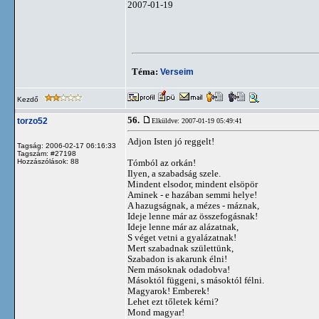
2007-01-19
Téma:
Verseim
Kezdő
56.
torzo52
Elküldve: 2007-01-19 05:49:41
Adjon Isten jó reggelt!
Tagság: 2006-02-17 06:16:33
Tagszám: #27198
Hozzászólások: 88
Tómból az orkán!
Ilyen, a szabadság szele.
Mindent elsodor, mindent elsöpör
Aminek - e hazában semmi helye!
A hazugságnak, a mézes - máznak,
Ideje lenne már az összefogásnak!
Ideje lenne már az alázatnak,
S véget vetni a gyalázatnak!
Mert szabadnak születtünk,
Szabadon is akarunk élni!
Nem másoknak odadobva!
Másoktól függeni, s másoktól félni.
Magyarok! Emberek!
Lehet ezt tőletek kérni?
Mond magyar!