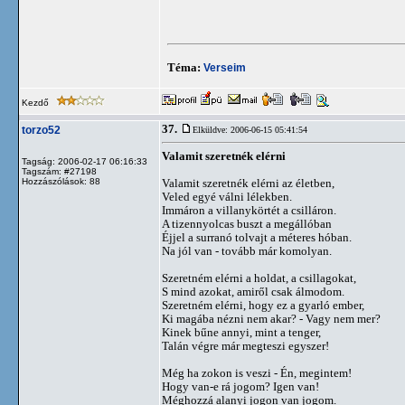
Téma:
Verseim
Kezdő
37.
torzo52
Elküldve: 2006-06-15 05:41:54
Valamit szeretnék elérni
Tagság: 2006-02-17 06:16:33
Tagszám: #27198
Hozzászólások: 88
Valamit szeretnék elérni az életben,
Veled egyé válni lélekben.
Immáron a villanykörtét a csilláron.
A tizennyolcas buszt a megállóban
Éjjel a surranó tolvajt a méteres hóban.
Na jól van - tovább már komolyan.
Szeretném elérni a holdat, a csillagokat,
S mind azokat, amiről csak álmodom.
Szeretném elérni, hogy ez a gyarló ember,
Ki magába nézni nem akar? - Vagy nem mer?
Kinek bűne annyi, mint a tenger,
Talán végre már megteszi egyszer!
Még ha zokon is veszi - Én, megintem!
Hogy van-e rá jogom? Igen van!
Méghozzá alanyi jogon van jogom.