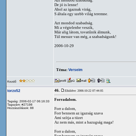
Azt mondod szabadság.
De jó is lenne!
Ahol az igaznak virág,
S általa egy szebb világ teremne.
Azt mondod szabadság.
Mi a végtelenbe veszik,
Már alig látom, tovatűnik álmunk,
Túl messze van még, a szabadságunk!
2006-10-29
Téma:
Verseim
Kezdő
46.
torzo52
Elküldve: 2006-10-22 07:44:05
Forradalom.
Tagság: 2006-02-17 06:16:33
Tagszám: #27198
Hozzászólások: 88
Forr a dalom,
Forr bennem az igazság szava
Ami szítja a tüzet
Az nem más, mint a hazugság maga!
Forr a dalom,
Forr bennem az igazság szava