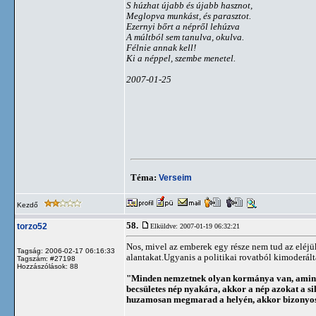
S húzhat újabb és újabb hasznot,
Meglopva munkást, és parasztot.
Ezernyi bőrt a népről lehúzva
A múltból sem tanulva, okulva.
Félnie annak kell!
Ki a néppel, szembe menetel.
2007-01-25
Téma:
Verseim
Kezdő
58.
torzo52
Elküldve: 2007-01-19 06:32:21
Nos, mivel az emberek egy része nem tud az eléjü
Tagság: 2006-02-17 06:16:33
alantakat.Ugyanis a politikai rovatból kimoderált
Tagszám: #27198
Hozzászólások: 88
"Minden nemzetnek olyan kormánya van, aminöt
becsületes nép nyakára, akkor a nép azokat a s
huzamosan megmarad a helyén, akkor bizonyos, 