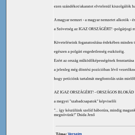
ezen szándékot/akaratot elvtelenül kiszolgálók ha
A magyar nemzet - a magyar nemzetet alkotók - ér
a Szövetség az IGAZ ORSZÁGÉRT! -polgárjogi m
Követeléseink foganatosítása érdekében minden 
egészen a polgári engedetlenség eszközéig.
Ezért az ország működőképességének fenntartása 
a jelenleg még döntési pozícióban lévő vezetőkn
hogy petíciónk tartalmát megfontolás után mielő
AZ IGAZ ORSZÁGÉRT! - ORSZÁGOS BLOKÁD II. 
a megyei "szabadcsapatok" képviselői
"... így készülünk szelíd háborúra, mindig magunk
megnövünk!" Dsida Jenő
Téma:
Verseim