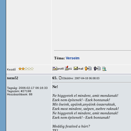
Téma:
Verseim
Kezdő
65.
torzo52
Elküldve: 2007-04-18 06:08:03
Ne!
Tagság: 2006-02-17 06:16:33
Tagszám: #27198
Hozzászólások: 88
Ne higgyetek el mindent, amit mondanak!
Ezek nem építenek! - Ezek bontanak!
Mit őseink, apáink,anyáink összeraktak,
Ezek most mindent, szépen, zsebre raknak!
Ne higgyetek el mindent, amit mondanak!
Ezek nem építenek! - Ezek bontanak!
Meddig feszíted a húrt?
TE!