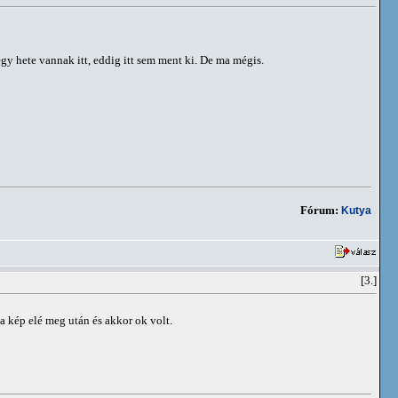
y hete vannak itt, eddig itt sem ment ki. De ma mégis.
Fórum:
Kutya
[3.]
 a kép elé meg után és akkor ok volt.