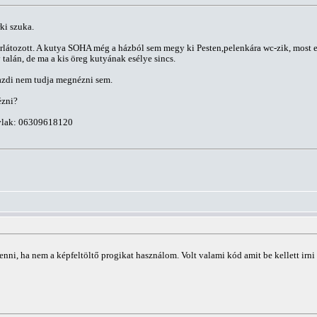
ki szuka.
látozott. A kutya SOHA még a házból sem megy ki Pesten,pelenkára wc-zik, most eg
alán, de ma a kis öreg kutyának esélye sincs.
gazdi nem tudja megnézni sem.
ézni?
hivlak: 06309618120
enni, ha nem a képfeltöltő progikat használom. Volt valami kód amit be kellett irni