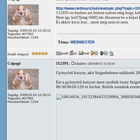
http://www.netboard.hu/viewtopic.php?topic=1
112931-es hszben azt hittem tudom még hogy kell
Nem így kell?[img=600] ide illesztem be a képet 
És akkor kicsi lesz....most meg nem és nem.
Tagság: 2006-02-24 12:28:21
Tagszám: #27562
Hozzászólások: 1244
Téma:
WEBMESTER
Kiváló dolgozó
112391.
Csipogó
Elküldve: 2014-09-15 13:33:54
Gyönyörű kutyus, akit Szigethalmon találtunk 20
Ezt a gyönyörű kutyust most szedtük össze Szige
06-30-9618-120 itt hívhat. Kérlek osszátok ezerr
Tagság: 2006-02-24 12:28:21
Tagszám: #27562
Hozzászólások: 1244