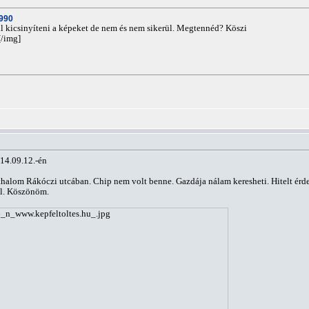
0990
 kicsinyíteni a képeket de nem és nem sikerül. Megtennéd? Köszi
[/img]
14.09.12.-én
thalom Rákóczi utcában. Chip nem volt benne. Gazdája nálam keresheti. Hitelt é
el. Köszönöm.