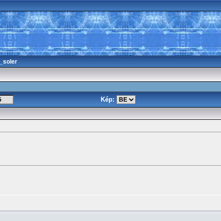
_soler
Kép: