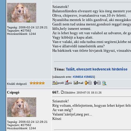
Sziasztok!
Balatonfüreden elveszett egy kis öreg mentett yor
Oltva, chipezve, ivartalanitva van,10 év feletti.
Nyaralóba mentek le idős gazdival, aki mozgáskor
Gazdi nem tud utána menni,gondozó reggel megy t
Tagság: 2006-02-24 12:28:21
Idős,hely ismeret semmi.
Tagszám: #27562
Az is lehet hogy ott van valahol az udvaron, de 
Hozzászólások: 1244
Vagy kibbújt a kapu alatt.
Van-e valaki, aki oda tudna enni segiteni,körbe n
Van-e állatvédő ismeősötök arra?
Ha bárkinek van ötlete hivjatok légyszi, vissza
Téma:
Talált, elveszett kedvencek hirdetése
[válaszok erre:
]
#194014
#194021
Kiváló dolgozó
667.
Csipogó
Elküldve: 2019-07-31 18:11:26
Sziasztok!
Rég voltam, elfelejtettem, hogyan lehet képet felt
Az van még?
Valami˘zárójel,meg per....
Köszi
Tagság: 2006-02-24 12:28:21
Tagszám: #27562
Hozzászólások: 1244