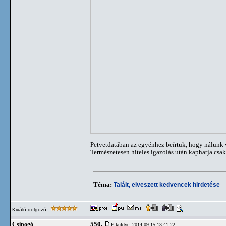
Petvetdatában az egyénhez beírtuk, hogy nálunk v
Természetesen hiteles igazolás után kaphatja csak
Téma:
Talált, elveszett kedvencek hirdetése
Kiváló dolgozó
550.
Csipogó
Elküldve: 2014-09-15 13:41:22