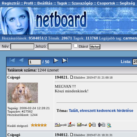
Regisztrál
:: Profil
:: Beállítás
:: Tagok
:: Szavazógép
:: Csoportok
:: Segítség
Hozzászólások:
9504051/2
Témák:
20671
Tagok:
113768
Legújabb tag:
carmen
Név:
Jelszó:
Eltárol
Lista:
/ 50
Találatok száma:
1244 üzenet
194021.
Csipogó
Elküldve: 2019-07-31 21:00:18
MEGVAN !!!
Köszi mindenkinek!
Tagság: 2006-02-24 12:28:21
Téma:
Talált, elveszett kedvencek hirdetése
Tagszám: #27562
Hozzászólások: 1244
Kiváló dolgozó
194012.
Csipogó
Elküldve: 2019-07-31 18:31:31