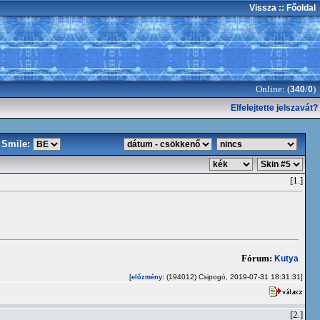
Vissza
:: Főoldal
Online: (
/
)
340
0
Elfelejtette jelszavát?
Smile:
[1.]
Fórum:
Kutya
[
: (194012) Csipogó, 2019-07-31 18:31:31]
előzmény
[2.]