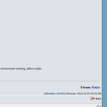
köröztetné esetleg, akkor tudja.
Fórum:
Kutya
[
: (114421) Besszie, 2014-11-05 20:23:28]
előzmény
[5.]