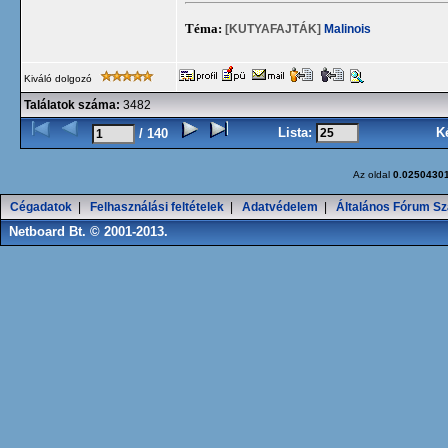
Téma:
[KUTYAFAJTÁK]
Malinois
Kiváló dolgozó
Találatok száma:
3482
Lista:
K
/ 140
Az oldal
0.0250430
Cégadatok
|
Felhasználási feltételek
|
Adatvédelem
|
Általános Fórum Sz
Netboard Bt. © 2001-2013.