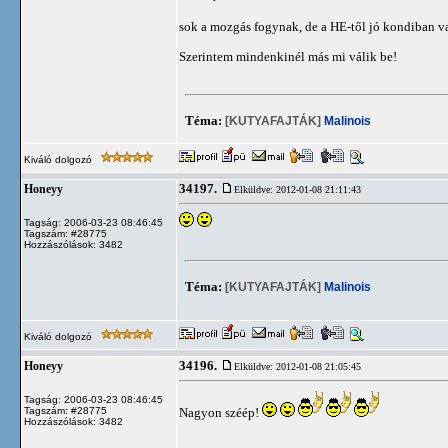
sok a mozgás fogynak, de a HE-től jó kondiban v
Szerintem mindenkinél más mi válik be!
Téma:
[KUTYAFAJTÁK]
Malinois
Kiváló dolgozó
34197.
Honeyy
Elküldve: 2012-01-08 21:11:43
Tagság: 2006-03-23 08:46:45
Tagszám: #28775
Hozzászólások: 3482
Téma:
[KUTYAFAJTÁK]
Malinois
Kiváló dolgozó
34196.
Honeyy
Elküldve: 2012-01-08 21:05:45
Tagság: 2006-03-23 08:46:45
Tagszám: #28775
Nagyon széép!
Hozzászólások: 3482