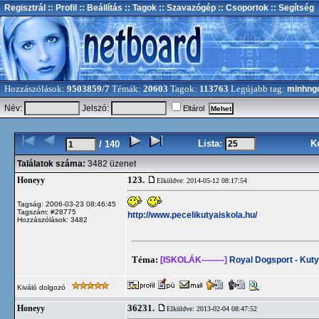
Regisztrál
:: Profil
:: Beállítás
:: Tagok
:: Szavazógép
:: Csoportok
:: Segítség
Hozzászólások:
9503859/7
Témák:
20603
Tagok:
113763
Legújabb tag:
minhng
Név:
Jelszó:
Eltárol
Lista:
K
/ 140
Találatok száma:
3482 üzenet
123.
Honeyy
Elküldve: 2014-05-12 08:17:54
Tagság: 2006-03-23 08:46:45
Tagszám: #28775
http://www.pecelikutyaiskola.hu/
Hozzászólások: 3482
Téma:
[ISKOLÁK--------]
Royal Dogsport - Kuty
Kiváló dolgozó
36231.
Honeyy
Elküldve: 2013-02-04 08:47:52