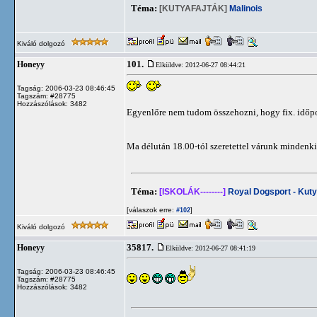
Téma:
[KUTYAFAJTÁK]
Malinois
Kiváló dolgozó
101.
Honeyy
Elküldve: 2012-06-27 08:44:21
Tagság: 2006-03-23 08:46:45
Tagszám: #28775
Hozzászólások: 3482
Egyenlőre nem tudom összehozni, hogy fix. idő
Ma délután 18.00-tól szeretettel várunk mindenki
Téma:
[ISKOLÁK--------]
Royal Dogsport - Kuty
[válaszok erre:
]
#102
Kiváló dolgozó
35817.
Honeyy
Elküldve: 2012-06-27 08:41:19
Tagság: 2006-03-23 08:46:45
Tagszám: #28775
Hozzászólások: 3482