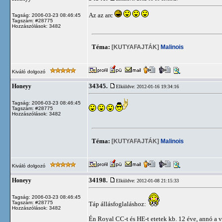
Az az arc
Tagság: 2006-03-23 08:46:45
Tagszám: #28775
Hozzászólások: 3482
Téma:
[KUTYAFAJTÁK]
Malinois
Kiváló dolgozó
34345.
Honeyy
Elküldve: 2012-01-16 19:34:16
Tagság: 2006-03-23 08:46:45
Tagszám: #28775
Hozzászólások: 3482
Téma:
[KUTYAFAJTÁK]
Malinois
Kiváló dolgozó
34198.
Honeyy
Elküldve: 2012-01-08 21:15:33
Tagság: 2006-03-23 08:46:45
Tagszám: #28775
Táp állásfoglaláshoz:
Hozzászólások: 3482
Én Royal CC-t és HE-t etetek kb. 12 éve, annó a vi