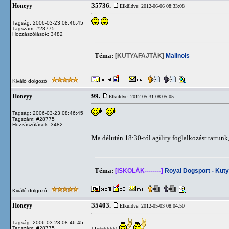
35736.
Honeyy
Elküldve: 2012-06-06 08:33:08
Tagság: 2006-03-23 08:46:45
Tagszám: #28775
Hozzászólások: 3482
Téma:
[KUTYAFAJTÁK]
Malinois
Kiváló dolgozó
99.
Honeyy
Elküldve: 2012-05-31 08:05:05
Tagság: 2006-03-23 08:46:45
Tagszám: #28775
Hozzászólások: 3482
Ma délután 18:30-tól agility foglalkozást tartunk
Téma:
[ISKOLÁK--------]
Royal Dogsport - Kuty
Kiváló dolgozó
35403.
Honeyy
Elküldve: 2012-05-03 08:04:50
Tagság: 2006-03-23 08:46:45
Tagszám: #28775