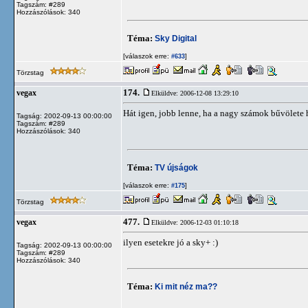
Tagszám: #289
Hozzászólások: 340
Téma:
Sky Digital
[válaszok erre:
]
#633
Törzstag
174.
vegax
Elküldve: 2006-12-08 13:29:10
Hát igen, jobb lenne, ha a nagy számok bűvölete h
Tagság: 2002-09-13 00:00:00
Tagszám: #289
Hozzászólások: 340
Téma:
TV újságok
[válaszok erre:
]
#175
Törzstag
477.
vegax
Elküldve: 2006-12-03 01:10:18
ilyen esetekre jó a sky+ :)
Tagság: 2002-09-13 00:00:00
Tagszám: #289
Hozzászólások: 340
Téma:
Ki mit néz ma??