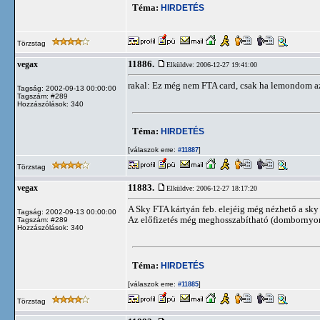
Téma:
HIRDETÉS
Törzstag
11886.
vegax
Elküldve: 2006-12-27 19:41:00
rakal: Ez még nem FTA card, csak ha lemondom az e
Tagság: 2002-09-13 00:00:00
Tagszám: #289
Hozzászólások: 340
Téma:
HIRDETÉS
[válaszok erre:
]
#11887
Törzstag
11883.
vegax
Elküldve: 2006-12-27 18:17:20
A Sky FTA kártyán feb. elejéig még nézhető a sky 
Tagság: 2002-09-13 00:00:00
Az előfizetés még meghosszabítható (dombornyomás
Tagszám: #289
Hozzászólások: 340
Téma:
HIRDETÉS
[válaszok erre:
]
#11885
Törzstag