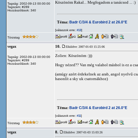
Köszönöm Rakal... Megfogadom a tanácsod ... :)
Tagság: 2002-09-13 00:00:00
Tagszám: #289
Hozzászólások: 340
Téma:
Badr C/3/4 & Eurobird 2 at 26.0°E
[válaszok erre:
]
#13
Törzstag
10.
vegax
Elküldve: 2007-01-03 15:25:06
Zolien: Köszönöm :)))
Tagság: 2002-09-13 00:00:00
Tagszám: #289
Hozzászólások: 340
Hogy nézed?? Van még valahol máshol is ez a csa
(amúgy azért érdekelnek az arab, angol nyelvű csa
hasonlít a sky uk csatornákhoz)
Téma:
Badr C/3/4 & Eurobird 2 at 26.0°E
[válaszok erre:
]
#11
Törzstag
8.
vegax
Elküldve: 2007-01-03 15:03:26