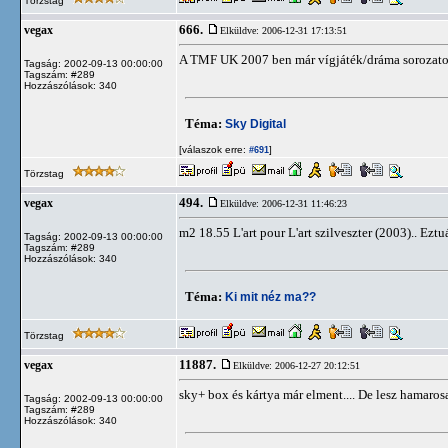
Törzstag
666.
vegax
Elküldve: 2006-12-31 17:13:51
A TMF UK 2007 ben már vígjáték/dráma sorozatokat
Tagság: 2002-09-13 00:00:00
Tagszám: #289
Hozzászólások: 340
Téma:
Sky Digital
[válaszok erre:
]
#691
Törzstag
494.
vegax
Elküldve: 2006-12-31 11:46:23
m2 18.55 L'art pour L'art szilveszter (2003).. Ez
Tagság: 2002-09-13 00:00:00
Tagszám: #289
Hozzászólások: 340
Téma:
Ki mit néz ma??
Törzstag
11887.
vegax
Elküldve: 2006-12-27 20:12:51
sky+ box és kártya már elment.... De lesz hamarosa
Tagság: 2002-09-13 00:00:00
Tagszám: #289
Hozzászólások: 340