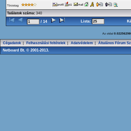
Törzstag
Találatok száma:
340
Lista:
K
/ 14
Az oldal
0.02256298
Cégadatok
|
Felhasználási feltételek
|
Adatvédelem
|
Általános Fórum Sz
Netboard Bt. © 2001-2013.