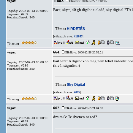
11882.
vegax
Elküldve: 2006-12-27 18:08:45
Pace, sky+, 40 gb digibox eladó, sky digital FTA k
Tagság: 2002-09-13 00:00:00
Tagszám: #289
Hozzászólások: 340
Téma:
HIRDETÉS
[válaszok erre:
]
#11883
Törzstag
664.
vegax
Elküldve: 2006-12-26 20:52:21
barthezz: A digiboxon még nem lehet videoklippek
Tagság: 2002-09-13 00:00:00
(kivánságműsor)
Tagszám: #289
Hozzászólások: 340
Téma:
Sky Digital
[válaszok erre:
]
#665
Törzstag
662.
vegax
Elküldve: 2006-12-19 21:04:26
dzsimi3: Te ilyenen nézed?
Tagság: 2002-09-13 00:00:00
Tagszám: #289
Hozzászólások: 340