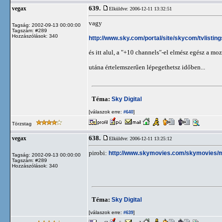
639.
vegax
Elküldve: 2006-12-11 13:32:51
vagy
Tagság: 2002-09-13 00:00:00
Tagszám: #289
Hozzászólások: 340
http://www.sky.com/portal/site/skycom/tvlisting
és itt alul, a "+10 channels"-el elmész egész a moz
utána értelemszerűen lépegethetsz időben...
Téma:
Sky Digital
[válaszok erre:
]
#640
Törzstag
638.
vegax
Elküldve: 2006-12-11 13:25:12
pirobi:
http://www.skymovies.com/skymovies/
Tagság: 2002-09-13 00:00:00
Tagszám: #289
Hozzászólások: 340
Téma:
Sky Digital
[válaszok erre:
]
#639