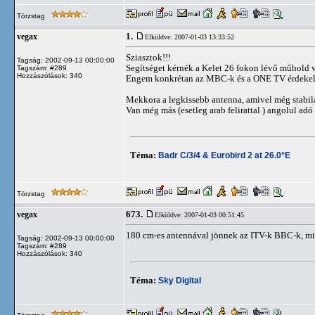
Törzstag
1.
vegax
Elküldve: 2007-01-03 13:33:52
Sziasztok!!!
Tagság: 2002-09-13 00:00:00
Segítséget kérnék a Kelet 26 fokon lévő műhold v
Tagszám: #289
Hozzászólások: 340
Engem konkrétan az MBC-k és a ONE TV érdekel, m
Mekkora a legkissebb antenna, amivel még stabil
Van még más (esetleg arab felirattal ) angolul ad
Téma:
Badr C/3/4 & Eurobird 2 at 26.0°E
Törzstag
673.
vegax
Elküldve: 2007-01-03 00:51:45
180 cm-es antennával jönnek az ITV-k BBC-k, mive
Tagság: 2002-09-13 00:00:00
Tagszám: #289
Hozzászólások: 340
Téma:
Sky Digital