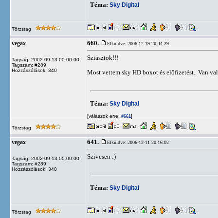
Téma:
Sky Digital
Törzstag
660.
vegax
Elküldve: 2006-12-19 20:44:29
Sziasztok!!!
Tagság: 2002-09-13 00:00:00
Tagszám: #289
Hozzászólások: 340
Most vettem sky HD boxot és előfizetést.. Van va
Téma:
Sky Digital
[válaszok erre:
]
#661
Törzstag
641.
vegax
Elküldve: 2006-12-11 20:16:02
Szivesen :)
Tagság: 2002-09-13 00:00:00
Tagszám: #289
Hozzászólások: 340
Téma:
Sky Digital
Törzstag