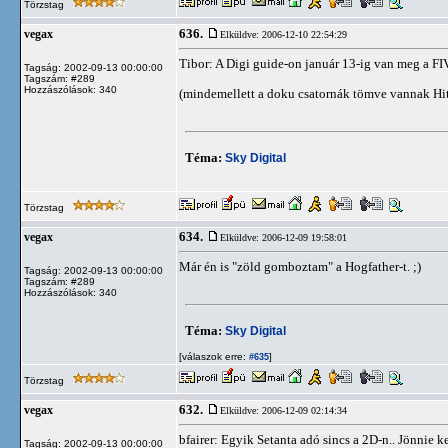
Törzstag
636.
vegax
Elküldve: 2006-12-10 22:54:29
Tibor: A Digi guide-on január 13-ig van meg a FIV
Tagság: 2002-09-13 00:00:00
Tagszám: #289
Hozzászólások: 340
(mindemellett a doku csatornák tömve vannak Hitl
Téma:
Sky Digital
Törzstag
634.
vegax
Elküldve: 2006-12-09 19:58:01
Már én is "zöld gomboztam" a Hogfather-t. ;)
Tagság: 2002-09-13 00:00:00
Tagszám: #289
Hozzászólások: 340
Téma:
Sky Digital
[válaszok erre:
]
#635
Törzstag
632.
vegax
Elküldve: 2006-12-09 02:14:34
bfairer: Egyik Setanta adó sincs a 2D-n.. Jönnie ke
Tagság: 2002-09-13 00:00:00