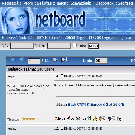
Regisztrál
:: Profil
:: Beállítás
:: Tagok
:: Szavazógép
:: Csoportok
:: Segítség
Hozzászólások:
9504007/107
Témák:
20659
Tagok:
113768
Legújabb tag:
carm
Név:
Jelszó:
Eltárol
Lista:
K
/ 14
Találatok száma:
340 üzenet
14.
vegax
Elküldve: 2007-01-03 16:50:00
Köszi Tibor!!! Ebbe a pozícióba még könnyebben is
Tagság: 2002-09-13 00:00:00
Tagszám: #289
Hozzászólások: 340
Téma:
Badr C/3/4 & Eurobird 2 at 26.0°E
Törzstag
12.
vegax
Elküldve: 2007-01-03 15:53:40