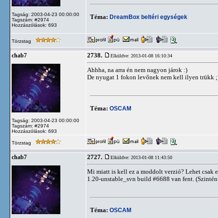
Tagság: 2003-04-23 00:00:00
Téma:
DreamBox beltéri egységek
Tagszám: #2974
Hozzászólások: 693
Törzstag
2738.
chab7
Elküldve: 2013-01-08 16:10:34
Ahhha, na arra én nem nagyon járok :)
De nyugat 1 fokon levőnek nem kell ilyen trükk ;)
Téma:
OSCAM
Tagság: 2003-04-23 00:00:00
Tagszám: #2974
Hozzászólások: 693
Törzstag
2727.
chab7
Elküldve: 2013-01-08 11:43:50
Mi miatt is kell ez a moddolt verzió? Lehet csa
1.20-unstable_svn build #6688 van fent. (Szinté
Téma:
OSCAM