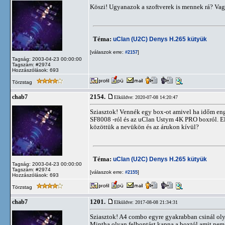
Köszi! Ugyanazok a szoftverek is mennek rá? Va
Téma:
uClan (U2C) Denys H.265 kütyük
[válaszok erre:
]
#2157
Tagság: 2003-04-23 00:00:00
Tagszám: #2974
Hozzászólások: 693
Törzstag
2154.
chab7
Elküldve: 2020-07-08 14:20:47
Sziasztok! Vennék egy box-ot amivel ha időm enge
SF8008 -ról és az uClan Ustym 4K PRO boxról. Elé
közöttük a nevükön és az árukon kívül?
Téma:
uClan (U2C) Denys H.265 kütyük
Tagság: 2003-04-23 00:00:00
Tagszám: #2974
[válaszok erre:
]
#2155
Hozzászólások: 693
Törzstag
1201.
chab7
Elküldve: 2017-08-08 21:34:31
Sziasztok! A4 combo egyre gyakrabban csinál olyat
Mintha olyan felbontást kapna a boxtól amit nem 