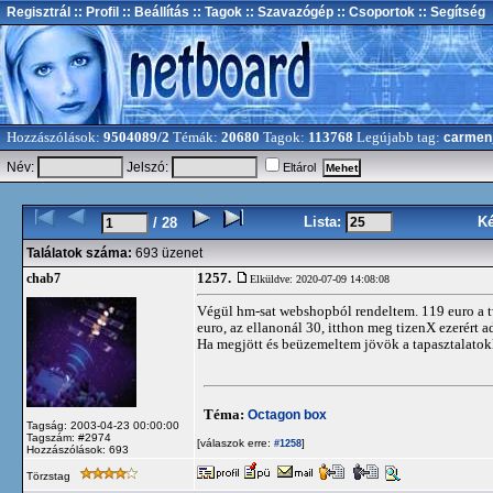
Regisztrál
:: Profil
:: Beállítás
:: Tagok
:: Szavazógép
:: Csoportok
:: Segítség
Hozzászólások:
9504089/2
Témák:
20680
Tagok:
113768
Legújabb tag:
carmen
Név:
Jelszó:
Eltárol
Lista:
K
/ 28
Találatok száma:
693 üzenet
1257.
chab7
Elküldve: 2020-07-09 14:08:08
Végül hm-sat webshopból rendeltem. 119 euro a twi
euro, az ellanonál 30, itthon meg tizenX ezerért a
Ha megjött és beüzemeltem jövök a tapasztalatok
Téma:
Octagon box
Tagság: 2003-04-23 00:00:00
Tagszám: #2974
[válaszok erre:
]
#1258
Hozzászólások: 693
Törzstag