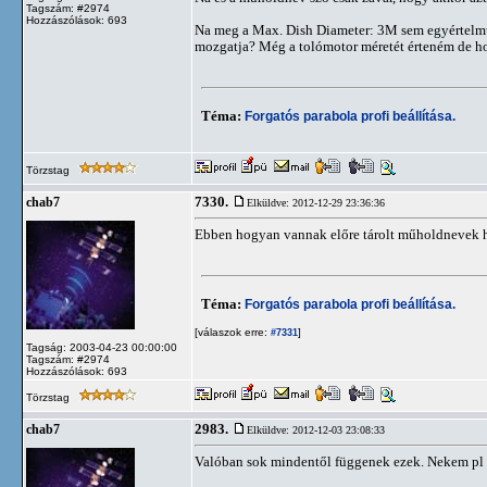
Tagszám: #2974
Hozzászólások: 693
Na meg a Max. Dish Diameter: 3M sem egyértelm
mozgatja? Még a tolómotor méretét érteném de h
Téma:
Forgatós parabola profi beállítása.
Törzstag
7330.
chab7
Elküldve: 2012-12-29 23:36:36
Ebben hogyan vannak előre tárolt műholdnevek ha
Téma:
Forgatós parabola profi beállítása.
[válaszok erre:
]
#7331
Tagság: 2003-04-23 00:00:00
Tagszám: #2974
Hozzászólások: 693
Törzstag
2983.
chab7
Elküldve: 2012-12-03 23:08:33
Valóban sok mindentől függenek ezek. Nekem pl 