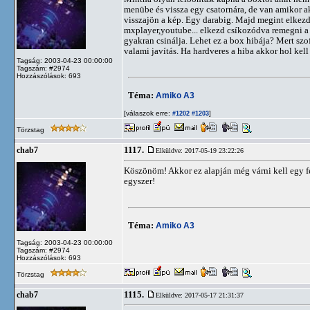
menübe és vissza egy csatornára, de van amikor a
visszajön a kép. Egy darabig. Majd megint elkez
mxplayer,youtube... elkezd csíkozódva remegni a k
gyakran csinálja. Lehet ez a box hibája? Mert szo
valami javítás. Ha hardveres a hiba akkor hol kell
Tagság: 2003-04-23 00:00:00
Tagszám: #2974
Hozzászólások: 693
Téma:
Amiko A3
[válaszok erre:
]
#1202
#1203
Törzstag
1117.
chab7
Elküldve: 2017-05-19 23:22:26
Köszönöm! Akkor ez alapján még várni kell egy 
egyszer!
Téma:
Amiko A3
Tagság: 2003-04-23 00:00:00
Tagszám: #2974
Hozzászólások: 693
Törzstag
1115.
chab7
Elküldve: 2017-05-17 21:31:37