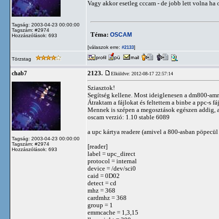
Vagy akkor esetleg cccam - de jobb lett volna ha
Tagság: 2003-04-23 00:00:00
Tagszám: #2974
Téma:
OSCAM
Hozzászólások: 693
[válaszok erre:
]
#2133
Törzstag
2123.
chab7
Elküldve: 2012-08-17 22:57:14
Sziasztok!
Segítség kellene. Most ideiglenesen a dm800-amró
Átraktam a fájlokat és feltettem a binbe a ppc-s fáj
Mennek is szépen a megosztások egészen addig, 
oscam verzió: 1.10 stable 6089
a upc kártya readere (amivel a 800-asban pöpecü
Tagság: 2003-04-23 00:00:00
Tagszám: #2974
[reader]
Hozzászólások: 693
label = upc_direct
protocol = internal
device = /dev/sci0
caid = 0D02
detect = cd
mhz = 368
cardmhz = 368
group = 1
emmcache = 1,3,15