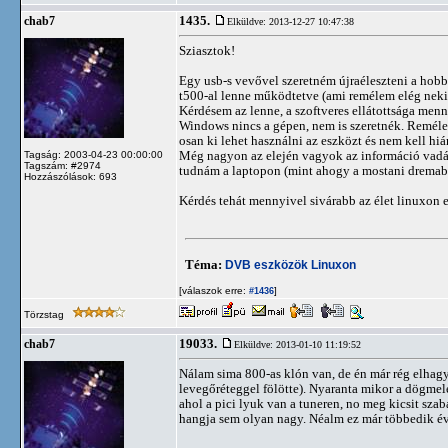
1435.
chab7
Elküldve: 2013-12-27 10:47:38
Sziasztok!
Egy usb-s vevővel szeretném újraéleszteni a hobbi
t500-al lenne működtetve (ami remélem elég neki,
Kérdésem az lenne, a szoftveres ellátottsága menny
Windows nincs a gépen, nem is szeretnék. Remélem
osan ki lehet használni az eszközt és nem kell 
Még nagyon az elején vagyok az információ vadász
Tagság: 2003-04-23 00:00:00
Tagszám: #2974
tudnám a laptopon (mint ahogy a mostani dremabo
Hozzászólások: 693
Kérdés tehát mennyivel sivárabb az élet linuxon 
Téma:
DVB eszközök Linuxon
[válaszok erre:
]
#1436
Törzstag
19033.
chab7
Elküldve: 2013-01-10 11:19:52
Nálam sima 800-as klón van, de én már rég elhagy
levegőréteggel fölötte). Nyaranta mikor a dögmele
ahol a pici lyuk van a tuneren, no meg kicsit szab
hangja sem olyan nagy. Néalm ez már többedik év