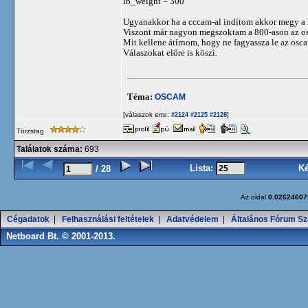
lb_weight = 300
Ugyanakkor ha a cccam-al indítom akkor megy a k
Viszont már nagyon megszoktam a 800-ason az osc
Mit kellene átírnom, hogy ne fagyassza le az os
Válaszokat előre is köszi.
Téma:
OSCAM
[válaszok erre:
]
#2124
#2125
#2128
Törzstag
Találatok száma:
693
Lista:
K
/ 28
Az oldal
0.02624607
Cégadatok
|
Felhasználási feltételek
|
Adatvédelem
|
Általános Fórum Sz
Netboard Bt. © 2001-2013.