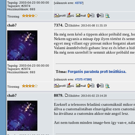
Tagság: 2003-04-23 00:00:00
[válaszok erre:
]
#2737
Tagszám: #2974
Hozzászólások: 693
Törzstag
7374.
chab7
Elküldve: 2013-01-08 11:35:19
Ha még nem késő a tippem akkor próbáld meg, hog
Nekem ugyanis a minap épp ilyen történt és semmi
egyet meg villant egy pirosat mikor forgatni aka
Valami áramfelvételi gubanc lesz ez és lehet a hi
Ha még nem szereltél le semmit akkor próbáld meg 
Tagság: 2003-04-23 00:00:00
Tagszám: #2974
Téma:
Forgatós parabola profi beállítása.
Hozzászólások: 693
[válaszok erre:
]
#7375
#7380
Törzstag
8079.
chab7
Elküldve: 2013-01-02 23:14:20
Ezeknél a telenoros feladású csatornáknál mikor 
állva a csatornalistában elnavigálsz ezen csatorn
ha átváltasz a csatornára akkor már angol lesz.
Azt nem tudom minden image-ben így van-e, nál