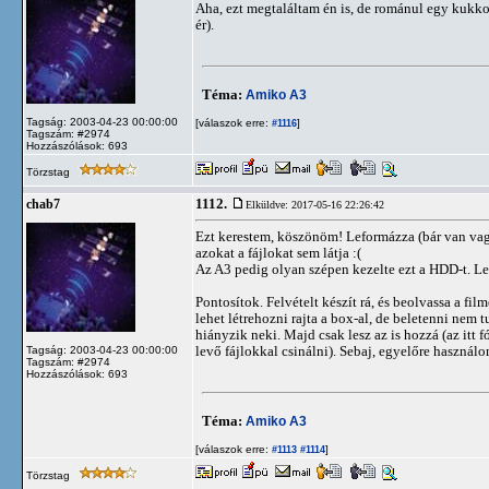
Aha, ezt megtaláltam én is, de románul egy kukkot
ér).
Téma:
Amiko A3
Tagság: 2003-04-23 00:00:00
[válaszok erre:
]
#1116
Tagszám: #2974
Hozzászólások: 693
Törzstag
1112.
chab7
Elküldve: 2017-05-16 22:26:42
Ezt kerestem, köszönöm! Leformázza (bár van vagy
azokat a fájlokat sem látja :(
Az A3 pedig olyan szépen kezelte ezt a HDD-t. L
Pontosítok. Felvételt készít rá, és beolvassa a f
lehet létrehozni rajta a box-al, de beletenni nem t
hiányzik neki. Majd csak lesz az is hozzá (az itt
levő fájlokkal csinálni). Sebaj, egyelőre használo
Tagság: 2003-04-23 00:00:00
Tagszám: #2974
Hozzászólások: 693
Téma:
Amiko A3
[válaszok erre:
]
#1113
#1114
Törzstag