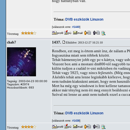
hogy hátrányban van.
Téma:
DVB eszközök Linuxon
[válaszok erre:
]
#1440
Törzstag
1437.
chab7
Elküldve: 2013-12-27 16:21:10
Rendben, ezt meg is értem amit írsz, de nálam a P
fogyasztása miatt sem többek között.
Tehát bármennyire jobb egy pc-s kártya, vagy usb-
Viszont box ami a mostani dm800-tól nagyobb tu
külön tudjon a család tv-zni miközben én vadászg
Tehát vagy 5925, vagy nincs fejlesztés. (Még enne
A kérdés tehát arra lenne leginkább kiélezve, ho
nem tudnám kiaknázni amiatt, hogy nem használ
Tagság: 2003-04-23 00:00:00
Tagszám: #2974
Mert ha még egy windowst is fent kellene tartano
Hozzászólások: 693
akkor már tényleg nem éri meg ennyit beáldozni 
Szóval mi lenne az amit nem tudnék ezzel a cucca
Téma:
DVB eszközök Linuxon
[válaszok erre:
]
#1438
Törzstag