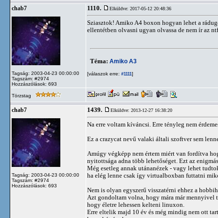
1110.
chab7
Elküldve: 2017-05-12 20:48:36
Sziasztok! Amiko A4 boxon hogyan lehet a rádugo
ellentétben olvasni ugyan olvassa de nem ír az nt
Téma:
Amiko A3
Tagság: 2003-04-23 00:00:00
[válaszok erre:
]
#1111
Tagszám: #2974
Hozzászólások: 693
Törzstag
1439.
chab7
Elküldve: 2013-12-27 16:38:20
Na erre voltam kíváncsi. Erre tényleg nem érdemes
Ez a crazycat nevű valaki általi szoftver sem len
Amúgy végképp nem értem miért van fordítva hog
nyitottsága adna több lehetőséget. Ezt az enigmá
Még esetleg annak utánanézek - vagy lehet tudtok 
ha elég lenne csak így virtualboxban futtatni mi
Tagság: 2003-04-23 00:00:00
Tagszám: #2974
Hozzászólások: 693
Nem is olyan egyszerű visszatérni ehhez a hobbiho
Azt gondoltam volna, hogy mára már mennyivel töb
hogy életre lehessen kelteni linuxon.
Erre eltelik majd 10 év és még mindig nem ott tar