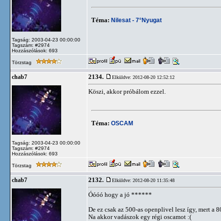
Téma:
Nilesat - 7°Nyugat
Tagság: 2003-04-23 00:00:00
Tagszám: #2974
Hozzászólások: 693
Törzstag
2134.
chab7
Elküldve: 2012-08-20 12:52:12
Köszi, akkor próbálom ezzel.
Téma:
OSCAM
Tagság: 2003-04-23 00:00:00
Tagszám: #2974
Hozzászólások: 693
Törzstag
2132.
chab7
Elküldve: 2012-08-20 11:35:48
Óóóó hogy a jó ******
De ez csak az 500-as openplivel lesz így, mert a 8
Na akkor vadászok egy régi oscamot :(