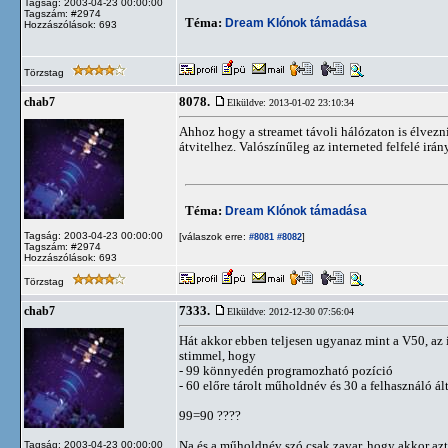
Tagság: 2003-04-23 00:00:00
Tagszám: #2974
Téma:
Dream Klónok támadása
Hozzászólások: 693
Törzstag
8078.
chab7
Elküldve: 2013-01-02 23:10:34
Ahhoz hogy a streamet távoli hálózaton is élvezni 
átvitelhez. Valószínűleg az interneted felfelé ir
Téma:
Dream Klónok támadása
Tagság: 2003-04-23 00:00:00
[válaszok erre:
]
#8081
#8082
Tagszám: #2974
Hozzászólások: 693
Törzstag
7333.
chab7
Elküldve: 2012-12-30 07:56:04
Hát akkor ebben teljesen ugyanaz mint a V50, az 
stimmel, hogy
- 99 könnyedén programozható pozíció
- 60 előre tárolt műholdnév és 30 a felhasználó ál
99=90 ????
Na és a műholdnév szó csak zavar, hogy akkor azt 
Tagság: 2003-04-23 00:00:00