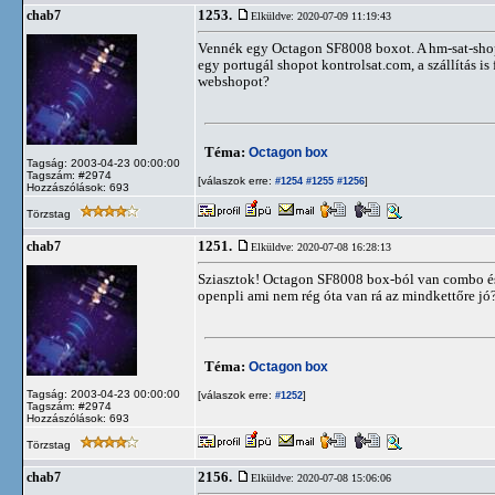
1253.
chab7
Elküldve: 2020-07-09 11:19:43
Vennék egy Octagon SF8008 boxot. A hm-sat-shop 
egy portugál shopot kontrolsat.com, a szállítás is
webshopot?
Téma:
Octagon box
Tagság: 2003-04-23 00:00:00
Tagszám: #2974
[válaszok erre:
]
#1254
#1255
#1256
Hozzászólások: 693
Törzstag
1251.
chab7
Elküldve: 2020-07-08 16:28:13
Sziasztok! Octagon SF8008 box-ból van combo és 
openpli ami nem rég óta van rá az mindkettőre jó
Téma:
Octagon box
Tagság: 2003-04-23 00:00:00
[válaszok erre:
]
#1252
Tagszám: #2974
Hozzászólások: 693
Törzstag
2156.
chab7
Elküldve: 2020-07-08 15:06:06