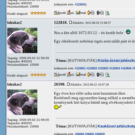
Tagszám: #30201
[válaszok erre:
]
#122841
Hozzászólások: 10069
Kiváló dolgozó
122818.
fakukac2
Elküldve: 2012-06-29 21:08:37
Nos a kbr allél 1672.03.12. - én került bele .
Egy elkóborolt szibériai tigris nem talált párt és 
Tagság: 2006-05-02 21:58:05
Téma:
[KUTYAFAJTÁK]
Közép-ázsiai juhászk
Tagszám: #30201
Hozzászólások: 10069
[válaszok erre:
#122821
#122822
#122823
#122824
#122826
#1
Kiváló dolgozó
26598.
fakukac2
Elküldve: 2012-06-22 10:07:28
Egy éves kor előtt soha nem basztatom őket .
Kerítésnél meg egyszerűen hang nélkül a szemébe k
keménynek hitt kutya hátrál meg elvékonyodott h
Tagság: 2006-05-02 21:58:05
Tagszám: #30201
Téma:
[KUTYAFAJTÁK]
Kaukázusi juhászkut
Hozzászólások: 10069
[válaszok erre:
]
#26600
#26602
#26603