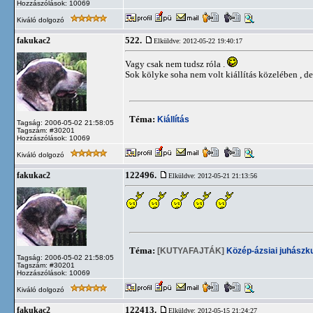
Hozzászólások: 10069
Kiváló dolgozó
522.
fakukac2
Elküldve: 2012-05-22 19:40:17
Vagy csak nem tudsz róla .
Sok kölyke soha nem volt kiállítás közelében , de 
Téma:
Kiállítás
Tagság: 2006-05-02 21:58:05
Tagszám: #30201
Hozzászólások: 10069
Kiváló dolgozó
122496.
fakukac2
Elküldve: 2012-05-21 21:13:56
Téma:
[KUTYAFAJTÁK]
Közép-ázsiai juhászk
Tagság: 2006-05-02 21:58:05
Tagszám: #30201
Hozzászólások: 10069
Kiváló dolgozó
122413.
fakukac2
Elküldve: 2012-05-15 21:24:27