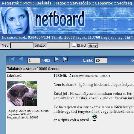
Regisztrál
:: Profil
:: Beállítás
:: Tagok
:: Szavazógép
:: Csoportok
:: Segítség
Hozzászólások:
9504034/134
Témák:
20668
Tagok:
113768
Legújabb tag:
carm
Név:
Jelszó:
Eltárol
Lista:
K
/ 403
Találatok száma:
10069 üzenet
123046.
fakukac2
Elküldve: 2012-07-07 10:05:14
Nem is akarok . Igét meg hirdetnek elegen helyett
Értsd jól . Ha személyesen mondtam volna se lett
van ami tökéleteshez közeli külsővel frankón mix
De ha teljesen őszinte akarok lenni a lőtéri kuty
Tagság: 2006-05-02 21:58:05
miféle egykori tenyésztőnek vagy felfedezőnek m
Tagszám: #30201
Hozzászólások: 10069
az a típus volt a nyerő .