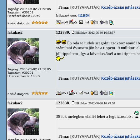
Téma:
[KUTYAFAJTÁK]
Közép-ázsiai juhászk
Tagság: 2006-05-02 21:58:05
Tagszám: #30201
[válaszok erre:
]
Hozzászólások: 10069
#122850
Kiváló dolgozó
122839.
fakukac2
Elküldve: 2012-06-30 16:53:57
Én oda se tudok szagolni azokhoz amiről be
számítani és sosem jön be a tippem . A múltkori alo
jól tippeltem , így a következőnél a tuti tippem
Tagság: 2006-05-02 21:58:05
Tagszám: #30201
Hozzászólások: 10069
Téma:
[KUTYAFAJTÁK]
Közép-ázsiai juhászk
Kiváló dolgozó
122838.
fakukac2
Elküldve: 2012-06-30 16:49:58
38 fok melegben elallél lehet a legbiztosabb .
Téma:
[KUTYAFAJTÁK]
Közép-ázsiai juhászk
Tagság: 2006-05-02 21:58:05