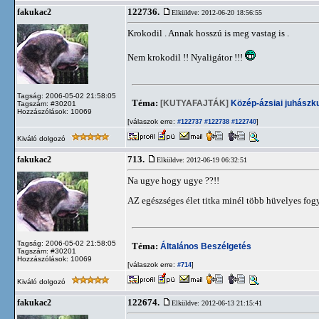
122736.
fakukac2
Elküldve: 2012-06-20 18:56:55
Krokodil . Annak hosszú is meg vastag is .
Nem krokodil !! Nyaligátor !!!
Tagság: 2006-05-02 21:58:05
Téma:
[KUTYAFAJTÁK]
Közép-ázsiai juhászk
Tagszám: #30201
Hozzászólások: 10069
[válaszok erre:
]
#122737
#122738
#122740
Kiváló dolgozó
713.
fakukac2
Elküldve: 2012-06-19 06:32:51
Na ugye hogy ugye ??!!
AZ egészséges élet titka minél több hüvelyes fog
Tagság: 2006-05-02 21:58:05
Téma:
Általános Beszélgetés
Tagszám: #30201
Hozzászólások: 10069
[válaszok erre:
]
#714
Kiváló dolgozó
122674.
fakukac2
Elküldve: 2012-06-13 21:15:41