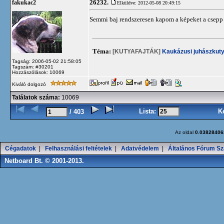
26232.
fakukac2
Elküldve: 2012-05-08 20:49:15
Semmi baj rendszeresen kapom a képeket a csepp 
Téma:
[KUTYAFAJTÁK]
Kaukázusi juhászkut
Tagság: 2006-05-02 21:58:05
Tagszám: #30201
Hozzászólások: 10069
Kiváló dolgozó
Találatok száma:
10069
Lista:
K
/ 403
Az oldal
0.03828406
Cégadatok
|
Felhasználási feltételek
|
Adatvédelem
|
Általános Fórum Sz
Netboard Bt. © 2001-2013.