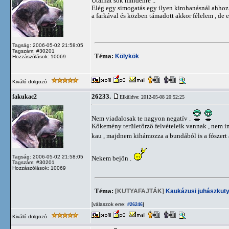
Utalhat sok mindenre ..
Elég egy simogatás egy ilyen kirohanásnál ahhoz
a farkával és közben támadott akkor félelem , de
Tagság: 2006-05-02 21:58:05
Tagszám: #30201
Téma:
Kölykök
Hozzászólások: 10069
Kiváló dolgozó
26233.
fakukac2
Elküldve: 2012-05-08 20:52:25
Nem viadalosak te nagyon negatív .
Kőkemény területőrző felvételeik vannak , nem imi
kau , majdnem kihámozza a bundából is a fószert 
Tagság: 2006-05-02 21:58:05
Nekem bejön .
Tagszám: #30201
Hozzászólások: 10069
Téma:
[KUTYAFAJTÁK]
Kaukázusi juhászkut
[válaszok erre:
]
#26246
Kiváló dolgozó