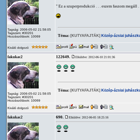
" Ez a szuperprodukció . . . eszem faszom megáll .
Tagság: 2006-05-02 21:58:05
Tagszám: #30201
Téma:
[KUTYAFAJTÁK]
Közép-ázsiai juhászk
Hozzászólások: 10069
Kiváló dolgozó
122649.
fakukac2
Elküldve: 2012-06-10 21:01:36
Téma:
[KUTYAFAJTÁK]
Közép-ázsiai juhászk
Tagság: 2006-05-02 21:58:05
Tagszám: #30201
Hozzászólások: 10069
Kiváló dolgozó
690.
fakukac2
Elküldve: 2012-06-05 18:25:16