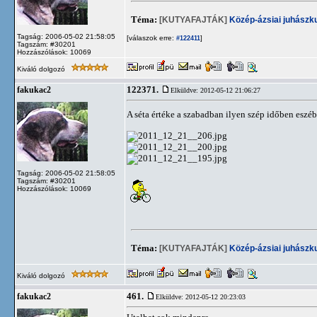
Téma:
[KUTYAFAJTÁK]
Közép-ázsiai juhászk
Tagság: 2006-05-02 21:58:05
[válaszok erre:
]
#122411
Tagszám: #30201
Hozzászólások: 10069
Kiváló dolgozó
122371.
fakukac2
Elküldve: 2012-05-12 21:06:27
A séta értéke a szabadban ilyen szép időben eszéb
Tagság: 2006-05-02 21:58:05
Tagszám: #30201
Hozzászólások: 10069
Téma:
[KUTYAFAJTÁK]
Közép-ázsiai juhászk
Kiváló dolgozó
461.
fakukac2
Elküldve: 2012-05-12 20:23:03