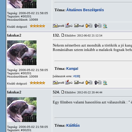
Téma:
Általános Beszélgetés
Tagság: 2006-05-02 21:58:05
Tagszám: #30201
Hozzászólások: 10069
Kiváló dolgozó
132.
fakukac2
Elküldve: 2012-06-02 21:12:54
Nekem németben azt mondták a törökök a jó kanga
Romániában sztem inkább a malakok fognak befut
Téma:
Kangal
Tagság: 2006-05-02 21:58:05
Tagszám: #30201
[válaszok erre:
]
Hozzászólások: 10069
#133
Kiváló dolgozó
524.
fakukac2
Elküldve: 2012-05-22 20:44:44
Egy filmben valami hasonlóra azt válaszolták : "
Téma:
Kiállítás
Tagság: 2006-05-02 21:58:05
Tagszám: #30201