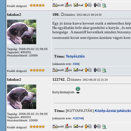
Kiváló dolgozó
100.
fakukac2
Elküldve: 2012-06-21 09:24:59
Egy jó ázsia kurva keveset eszik a méreteihez kép
Ha egyáltalán bele akar gondolni a kutyás , és n
betegsége . A masztiff keverékek minden bizonnya
csontozatú kicsit sem típusos ázsiásra vágott korc
Tagság: 2006-05-02 21:58:05
Tagszám: #30201
Hozzászólások: 10069
Téma:
Tenyésztés
[válaszok erre:
]
#104
Kiváló dolgozó
122742.
fakukac2
Elküldve: 2012-06-20 22:21:24
kutyánmajom
Téma:
[KUTYAFAJTÁK]
Közép-ázsiai juhászk
Tagság: 2006-05-02 21:58:05
Tagszám: #30201
[válaszok erre:
]
#122744
Hozzászólások: 10069
Kiváló dolgozó