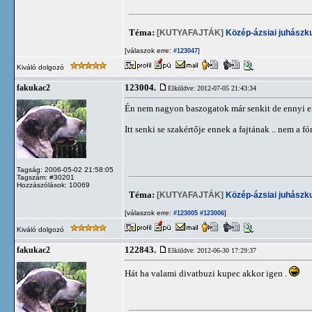
Téma:
[KUTYAFAJTÁK]
Közép-ázsiai juhászk
[válaszok erre:
]
#123047
Kiváló dolgozó
123004.
fakukac2
Elküldve: 2012-07-05 21:43:34
Én nem nagyon baszogatok már senkit de ennyi er
Itt senki se szakértője ennek a fajtának .. nem a f
Tagság: 2006-05-02 21:58:05
Tagszám: #30201
Hozzászólások: 10069
Téma:
[KUTYAFAJTÁK]
Közép-ázsiai juhászk
[válaszok erre:
]
#123005
#123006
Kiváló dolgozó
122843.
fakukac2
Elküldve: 2012-06-30 17:29:37
Hát ha valami divatbuzi kupec akkor igen .