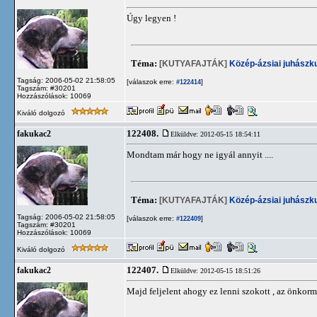
Úgy legyen !
Téma:
[KUTYAFAJTÁK]
Közép-ázsiai juhászk
Tagság: 2006-05-02 21:58:05
[válaszok erre:
]
#122414
Tagszám: #30201
Hozzászólások: 10069
Kiváló dolgozó
122408.
fakukac2
Elküldve: 2012-05-15 18:54:11
Mondtam már hogy ne igyál annyit ....
Téma:
[KUTYAFAJTÁK]
Közép-ázsiai juhászk
Tagság: 2006-05-02 21:58:05
[válaszok erre:
]
#122409
Tagszám: #30201
Hozzászólások: 10069
Kiváló dolgozó
122407.
fakukac2
Elküldve: 2012-05-15 18:51:26
Majd feljelent ahogy ez lenni szokott , az önkormán