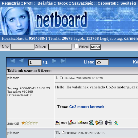
Regisztrál
:: Profil
:: Beállítás
:: Tagok
:: Szavazógép
:: Csoportok
:: Segítség
Hozzászólások:
9504088/1
Témák:
20679
Tagok:
113768
Legújabb tag:
carmen
Név:
Jelszó:
Eltárol
Lista:
Ké
/ 1
Találatok száma:
8 üzenet
1.
pincser
Elküldve: 2007-08-20 12:12:28
Hello! Ha valakinek vaneladó Co2-s motorja, az írj
Tagság: 2006-05-11 13:08:23
Tagszám: #30465
Hozzászólások: 8
Téma:
Co2 motort keresek!
Zöldfülű
11.
pincser
Elküldve: 2007-05-20 12:37:15