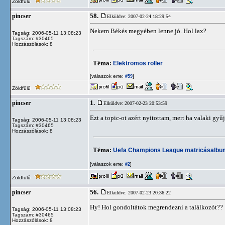
Zöldfülű
58.
pincser
Elküldve: 2007-02-24 18:29:54
Nekem Békés megyében lenne jó. Hol lax?
Tagság: 2006-05-11 13:08:23
Tagszám: #30465
Hozzászólások: 8
Téma:
Elektromos roller
[válaszok erre:
]
#59
Zöldfülű
1.
pincser
Elküldve: 2007-02-23 20:53:59
Ezt a topic-ot azért nyitottam, mert ha valaki gyűj
Tagság: 2006-05-11 13:08:23
Tagszám: #30465
Hozzászólások: 8
Téma:
Uefa Champions League matricásalbu
[válaszok erre:
]
#2
Zöldfülű
56.
pincser
Elküldve: 2007-02-23 20:36:22
Hy! Hol gondoltátok megrendezni a találkozót??
Tagság: 2006-05-11 13:08:23
Tagszám: #30465
Hozzászólások: 8