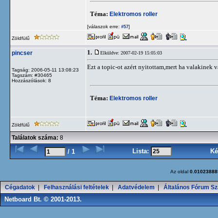
Téma:
Elektromos roller
[válaszok erre:
]
#57
Zöldfülű
1.
pincser
Elküldve: 2007-02-19 15:05:03
Ezt a topic-ot azért nyitottam,mert ha valakinek va
Tagság: 2006-05-11 13:08:23
Tagszám: #30465
Hozzászólások: 8
Téma:
Elektromos roller
Zöldfülű
Találatok száma:
8
Lista:
Ké
/ 1
Az oldal
0.01023888
Cégadatok
|
Felhasználási feltételek
|
Adatvédelem
|
Általános Fórum Sz
Netboard Bt. © 2001-2013.