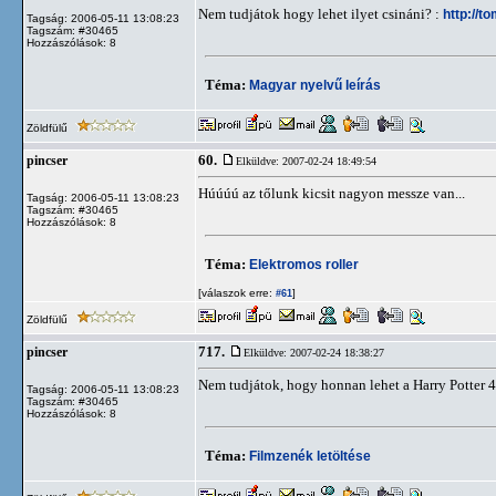
Nem tudjátok hogy lehet ilyet csináni? :
http://to
Tagság: 2006-05-11 13:08:23
Tagszám: #30465
Hozzászólások: 8
Téma:
Magyar nyelvű leírás
Zöldfülű
60.
pincser
Elküldve: 2007-02-24 18:49:54
Húúúú az tőlunk kicsit nagyon messze van...
Tagság: 2006-05-11 13:08:23
Tagszám: #30465
Hozzászólások: 8
Téma:
Elektromos roller
[válaszok erre:
]
#61
Zöldfülű
717.
pincser
Elküldve: 2007-02-24 18:38:27
Nem tudjátok, hogy honnan lehet a Harry Potter 4
Tagság: 2006-05-11 13:08:23
Tagszám: #30465
Hozzászólások: 8
Téma:
Filmzenék letöltése