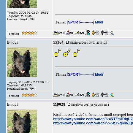
Tagság: 2006-06-02 14:36:35
Tagszám: #31235
Hozzászólások: 794
Téma:
[SPORT-----------]
Mudi
Törzstag
15364.
Bmudi
Elküldve: 2011-08-01 23:54:26
Téma:
[SPORT-----------]
Mudi
Tagság: 2006-06-02 14:36:35
Tagszám: #31235
Hozzászólások: 794
Törzstag
119028.
Bmudi
Elküldve: 2011-08-01 23:51:54
Kicsit hosszú videók, és nem is mudi szerepel b
http://www.youtube.com/watch?v=RTZmIFdgU
http://www.youtube.com/watch?v=Sn3VghnNEp