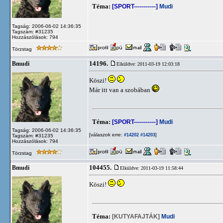
Téma:
[SPORT-----------]
Mudi
Tagság: 2006-06-02 14:36:35
Tagszám: #31235
Hozzászólások: 794
Törzstag
14196.
Bmudi
Elküldve: 2011-03-19 12:03:18
Köszi!
Már itt van a szobában
Téma:
[SPORT-----------]
Mudi
Tagság: 2006-06-02 14:36:35
[válaszok erre:
]
#14202
#14203
Tagszám: #31235
Hozzászólások: 794
Törzstag
104455.
Bmudi
Elküldve: 2011-03-19 11:58:44
Köszi!
Téma:
[KUTYAFAJTÁK]
Mudi