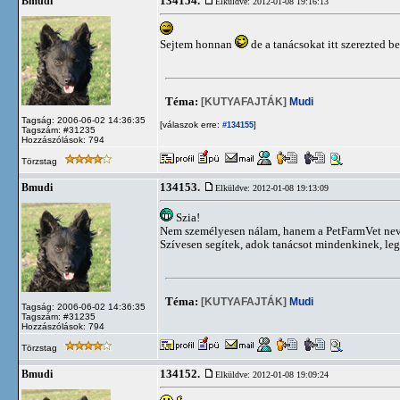
134154.
Bmudi
Elküldve: 2012-01-08 19:16:13
Sejtem honnan
de a tanácsokat itt szerezted b
Téma:
[KUTYAFAJTÁK]
Mudi
Tagság: 2006-06-02 14:36:35
[válaszok erre:
]
#134155
Tagszám: #31235
Hozzászólások: 794
Törzstag
134153.
Bmudi
Elküldve: 2012-01-08 19:13:09
Szia!
Nem személyesen nálam, hanem a PetFarmVet nev
Szívesen segítek, adok tanácsot mindenkinek, le
Téma:
[KUTYAFAJTÁK]
Mudi
Tagság: 2006-06-02 14:36:35
Tagszám: #31235
Hozzászólások: 794
Törzstag
134152.
Bmudi
Elküldve: 2012-01-08 19:09:24