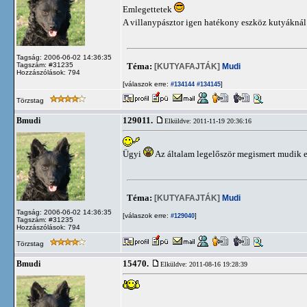
Emlegettetek
A villanypásztor igen hatékony eszköz kutyáknál 
Tagság: 2006-06-02 14:36:35
Tagszám: #31235
Téma:
[KUTYAFAJTÁK]
Mudi
Hozzászólások: 794
[válaszok erre:
]
#134144
#134145
Törzstag
129011.
Bmudi
Elküldve: 2011-11-19 20:36:16
Ügyi
Az általam legelőször megismert mudik 
Téma:
[KUTYAFAJTÁK]
Mudi
Tagság: 2006-06-02 14:36:35
[válaszok erre:
]
#129040
Tagszám: #31235
Hozzászólások: 794
Törzstag
15470.
Bmudi
Elküldve: 2011-08-16 19:28:39