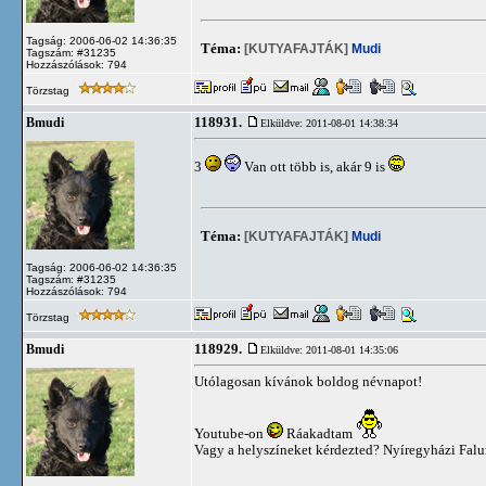
Tagság: 2006-06-02 14:36:35
Téma:
[KUTYAFAJTÁK]
Mudi
Tagszám: #31235
Hozzászólások: 794
Törzstag
118931.
Bmudi
Elküldve: 2011-08-01 14:38:34
3
Van ott több is, akár 9 is
Téma:
[KUTYAFAJTÁK]
Mudi
Tagság: 2006-06-02 14:36:35
Tagszám: #31235
Hozzászólások: 794
Törzstag
118929.
Bmudi
Elküldve: 2011-08-01 14:35:06
Utólagosan kívánok boldog névnapot!
Youtube-on
Ráakadtam
Vagy a helyszíneket kérdezted? Nyíregyházi Falu