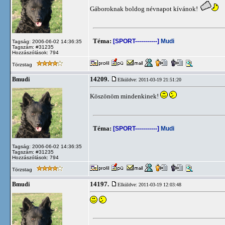
Gáboroknak boldog névnapot kívánok!
Téma:
[SPORT-----------]
Mudi
Tagság: 2006-06-02 14:36:35
Tagszám: #31235
Hozzászólások: 794
Törzstag
14209.
Bmudi
Elküldve: 2011-03-19 21:51:20
Köszönöm mindenkinek!
Téma:
[SPORT-----------]
Mudi
Tagság: 2006-06-02 14:36:35
Tagszám: #31235
Hozzászólások: 794
Törzstag
14197.
Bmudi
Elküldve: 2011-03-19 12:03:48