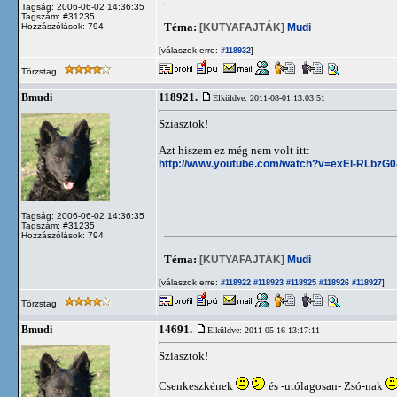
Tagság: 2006-06-02 14:36:35
Tagszám: #31235
Téma:
[KUTYAFAJTÁK]
Mudi
Hozzászólások: 794
[válaszok erre:
]
#118932
Törzstag
118921.
Bmudi
Elküldve: 2011-08-01 13:03:51
Sziasztok!
Azt hiszem ez még nem volt itt:
http://www.youtube.com/watch?v=exEl-RLbzG
Tagság: 2006-06-02 14:36:35
Tagszám: #31235
Hozzászólások: 794
Téma:
[KUTYAFAJTÁK]
Mudi
[válaszok erre:
]
#118922
#118923
#118925
#118926
#118927
Törzstag
14691.
Bmudi
Elküldve: 2011-05-16 13:17:11
Sziasztok!
Csenkeszkének
és -utólagosan- Zsó-nak