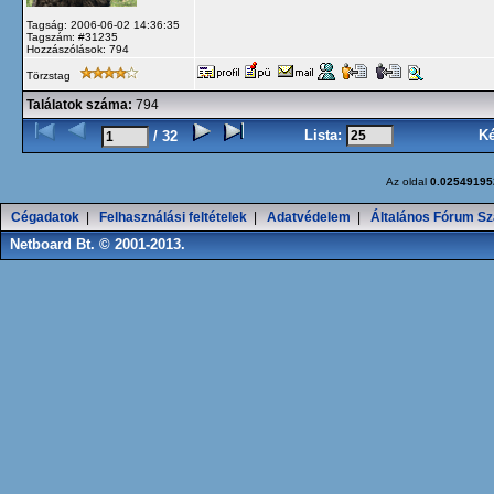
Tagság: 2006-06-02 14:36:35
Tagszám: #31235
Hozzászólások: 794
Törzstag
Találatok száma:
794
Lista:
K
/ 32
Az oldal
0.02549195
Cégadatok
|
Felhasználási feltételek
|
Adatvédelem
|
Általános Fórum Sz
Netboard Bt. © 2001-2013.