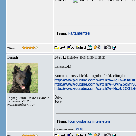
Téma:
Fajtamentés
Törzstag
349.
Bmudi
Elküldve: 2013-01-30 11:25:20
Sziasztok!
Komondoros videók, angolul értők előnyben!
http://www.youtube.com/watch?v=-IgZo--KmD8
http://www.youtube.com/watch?v=GVh2ScMflv
http://www.youtube.com/watch?v=NczU2QG1zt
Üdv.
Tagság: 2006-06-02 14:36:35
Tagszám: #31235
Józsi
Hozzászólások: 794
Téma:
Komondor az interneten
[válaszok erre:
]
#350