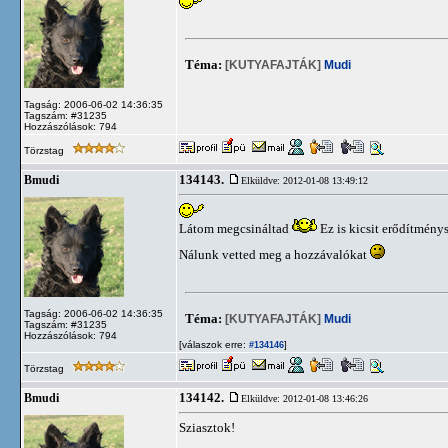
Téma:
[KUTYAFAJTÁK]
Mudi
Tagság: 2006-06-02 14:36:35
Tagszám: #31235
Hozzászólások: 794
Törzstag
134143.
Bmudi
Elküldve: 2012-01-08 13:49:12
Látom megcsináltad
Ez is kicsit erődítménys
Nálunk vetted meg a hozzávalókat
Tagság: 2006-06-02 14:36:35
Téma:
[KUTYAFAJTÁK]
Mudi
Tagszám: #31235
Hozzászólások: 794
[válaszok erre:
]
#134146
Törzstag
134142.
Bmudi
Elküldve: 2012-01-08 13:46:26
Sziasztok!