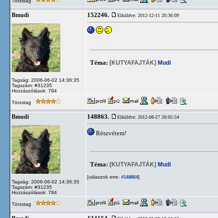
Törzstag
152246.
Bmudi
Elküldve: 2012-12-11 20:36:09
Téma:
[KUTYAFAJTÁK]
Mudi
Tagság: 2006-06-02 14:36:35
Tagszám: #31235
Hozzászólások: 794
Törzstag
148863.
Bmudi
Elküldve: 2012-08-27 20:05:54
Részvétem!
Téma:
[KUTYAFAJTÁK]
Mudi
[válaszok erre:
]
#148864
Tagság: 2006-06-02 14:36:35
Tagszám: #31235
Hozzászólások: 794
Törzstag