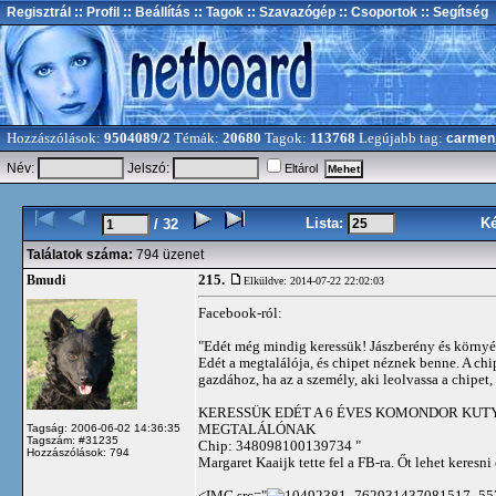
Regisztrál
:: Profil
:: Beállítás
:: Tagok
:: Szavazógép
:: Csoportok
:: Segítség
Hozzászólások:
9504089/2
Témák:
20680
Tagok:
113768
Legújabb tag:
carmen
Név:
Jelszó:
Eltárol
Lista:
K
/ 32
Találatok száma:
794 üzenet
215.
Bmudi
Elküldve: 2014-07-22 22:02:03
Facebook-ról:
"Edét még mindig keressük! Jászberény és környéke
Edét a megtalálója, és chipet néznek benne. A chi
gazdához, ha az a személy, aki leolvassa a chipet, 
KERESSÜK EDÉT A 6 ÉVES KOMONDOR KUTYÁ
MEGTALÁLÓNAK
Tagság: 2006-06-02 14:36:35
Tagszám: #31235
Chip: 348098100139734 "
Hozzászólások: 794
Margaret Kaaijk tette fel a FB-ra. Őt lehet keresn
<IMG src="