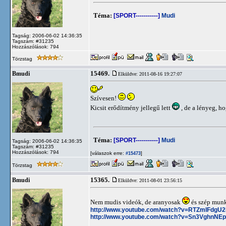
Téma:
[SPORT-----------]
Mudi
Tagság: 2006-06-02 14:36:35
Tagszám: #31235
Hozzászólások: 794
Törzstag
15469.
Bmudi
Elküldve: 2011-08-16 19:27:07
Szívesen!
Kicsit erődítmény jellegű lett
, de a lényeg, 
Téma:
[SPORT-----------]
Mudi
Tagság: 2006-06-02 14:36:35
Tagszám: #31235
Hozzászólások: 794
[válaszok erre:
]
#15473
Törzstag
15365.
Bmudi
Elküldve: 2011-08-01 23:56:15
Nem mudis videók, de aranyosak
és szép munk
http://www.youtube.com/watch?v=RTZmIFdgU
http://www.youtube.com/watch?v=Sn3VghnNEp