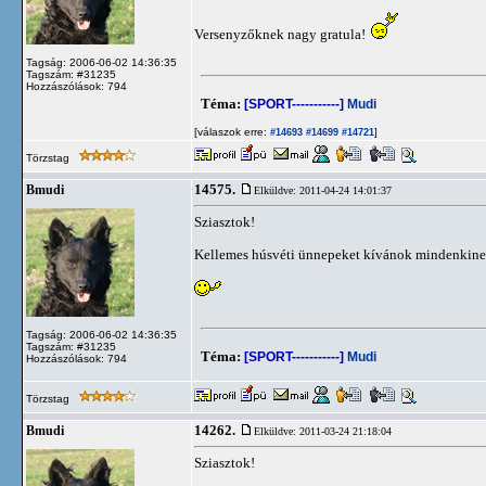
Versenyzőknek nagy gratula!
Tagság: 2006-06-02 14:36:35
Tagszám: #31235
Hozzászólások: 794
Téma:
[SPORT-----------]
Mudi
[válaszok erre:
]
#14693
#14699
#14721
Törzstag
14575.
Bmudi
Elküldve: 2011-04-24 14:01:37
Sziasztok!
Kellemes húsvéti ünnepeket kívánok mindenkine
Tagság: 2006-06-02 14:36:35
Tagszám: #31235
Téma:
[SPORT-----------]
Mudi
Hozzászólások: 794
Törzstag
14262.
Bmudi
Elküldve: 2011-03-24 21:18:04
Sziasztok!