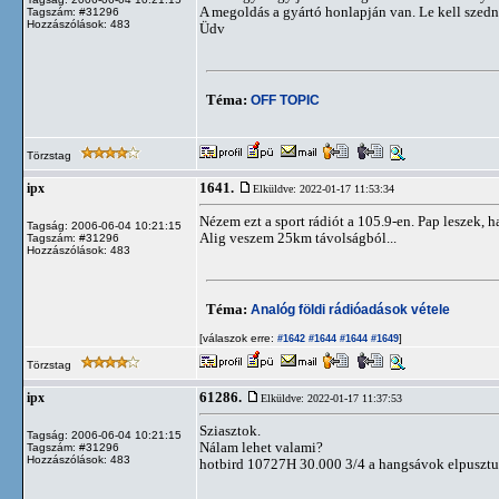
A megoldás a gyártó honlapján van. Le kell szedni a
Tagszám: #31296
Hozzászólások: 483
Üdv
Téma:
OFF TOPIC
Törzstag
1641.
ipx
Elküldve: 2022-01-17 11:53:34
Nézem ezt a sport rádiót a 105.9-en. Pap leszek, h
Tagság: 2006-06-04 10:21:15
Alig veszem 25km távolságból...
Tagszám: #31296
Hozzászólások: 483
Téma:
Analóg földi rádióadások vétele
[válaszok erre:
]
#1642
#1644
#1644
#1649
Törzstag
61286.
ipx
Elküldve: 2022-01-17 11:37:53
Sziasztok.
Tagság: 2006-06-04 10:21:15
Nálam lehet valami?
Tagszám: #31296
Hozzászólások: 483
hotbird 10727H 30.000 3/4 a hangsávok elpusztu