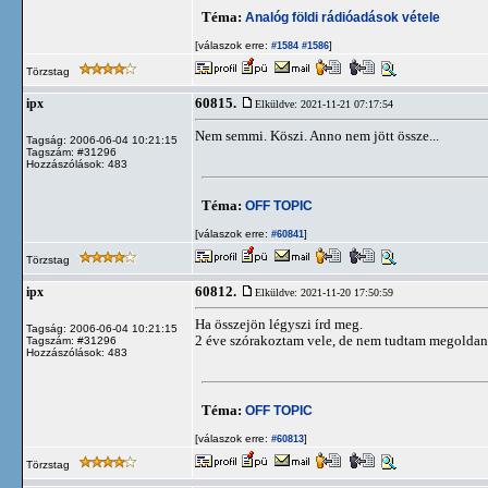
Téma:
Analóg földi rádióadások vétele
[válaszok erre:
]
#1584
#1586
Törzstag
60815.
ipx
Elküldve: 2021-11-21 07:17:54
Nem semmi. Köszi. Anno nem jött össze...
Tagság: 2006-06-04 10:21:15
Tagszám: #31296
Hozzászólások: 483
Téma:
OFF TOPIC
[válaszok erre:
]
#60841
Törzstag
60812.
ipx
Elküldve: 2021-11-20 17:50:59
Ha összejön légyszi írd meg.
Tagság: 2006-06-04 10:21:15
2 éve szórakoztam vele, de nem tudtam megoldan
Tagszám: #31296
Hozzászólások: 483
Téma:
OFF TOPIC
[válaszok erre:
]
#60813
Törzstag