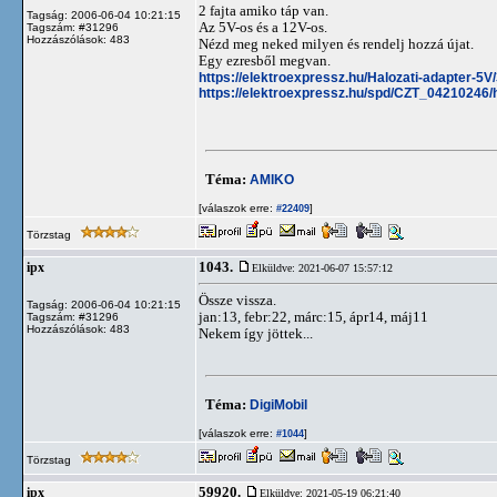
2 fajta amiko táp van.
Tagság: 2006-06-04 10:21:15
Az 5V-os és a 12V-os.
Tagszám: #31296
Hozzászólások: 483
Nézd meg neked milyen és rendelj hozzá újat.
Egy ezresből megvan.
https://elektroexpressz.hu/Halozati-adapter-5V
https://elektroexpressz.hu/spd/CZT_04210246/
Téma:
AMIKO
[válaszok erre:
]
#22409
Törzstag
1043.
ipx
Elküldve: 2021-06-07 15:57:12
Össze vissza.
Tagság: 2006-06-04 10:21:15
jan:13, febr:22, márc:15, ápr14, máj11
Tagszám: #31296
Hozzászólások: 483
Nekem így jöttek...
Téma:
DigiMobil
[válaszok erre:
]
#1044
Törzstag
59920.
ipx
Elküldve: 2021-05-19 06:21:40