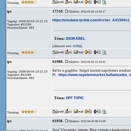
Törzstag
17510.
ipx
Elküldve: 2022-05-04 13:43:17
https://emulator.tp-link.com/Archer_AX1500v
Tagság: 2006-06-04 10:21:15
Tagszám: #31296
Hozzászólások: 483
Téma:
DIGIKÁBEL
[válaszok erre:
]
#17511
Törzstag
61988.
ipx
Elküldve: 2022-05-03 15:34:02
Írd be a gugliba: Sziget üzemű napelemes rendsze
Tagság: 2006-06-04 10:21:15
Pl.:
https://www.napelemmarket.hu/halozatba_
Tagszám: #31296
Hozzászólások: 483
Téma:
OFF TOPIC
Törzstag
61958.
ipx
Elküldve: 2022-04-29 08:15:09
Szia! Ugyanígy jártam. Meg vettem a karácsonyi 
Tagság: 2006-06-04 10:21:15