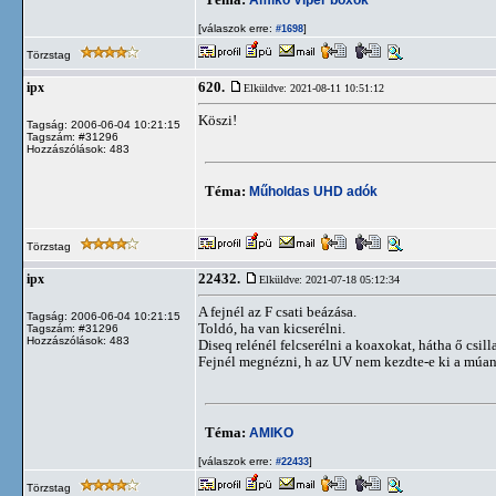
[válaszok erre:
]
#1698
Törzstag
620.
ipx
Elküldve: 2021-08-11 10:51:12
Köszi!
Tagság: 2006-06-04 10:21:15
Tagszám: #31296
Hozzászólások: 483
Téma:
Műholdas UHD adók
Törzstag
22432.
ipx
Elküldve: 2021-07-18 05:12:34
A fejnél az F csati beázása.
Tagság: 2006-06-04 10:21:15
Toldó, ha van kicserélni.
Tagszám: #31296
Hozzászólások: 483
Diseq relénél felcserélni a koaxokat, hátha ő csilla
Fejnél megnézni, h az UV nem kezdte-e ki a múa
Téma:
AMIKO
[válaszok erre:
]
#22433
Törzstag