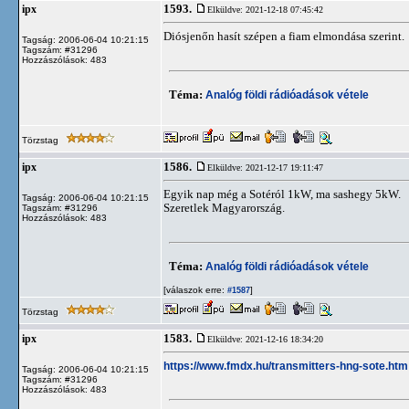
1593.
ipx
Elküldve: 2021-12-18 07:45:42
Diósjenőn hasít szépen a fiam elmondása szerint.
Tagság: 2006-06-04 10:21:15
Tagszám: #31296
Hozzászólások: 483
Téma:
Analóg földi rádióadások vétele
Törzstag
1586.
ipx
Elküldve: 2021-12-17 19:11:47
Egyik nap még a Sotéról 1kW, ma sashegy 5kW.
Tagság: 2006-06-04 10:21:15
Szeretlek Magyarország.
Tagszám: #31296
Hozzászólások: 483
Téma:
Analóg földi rádióadások vétele
[válaszok erre:
]
#1587
Törzstag
1583.
ipx
Elküldve: 2021-12-16 18:34:20
https://www.fmdx.hu/transmitters-hng-sote.htm
Tagság: 2006-06-04 10:21:15
Tagszám: #31296
Hozzászólások: 483