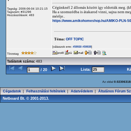
Cégünknél 2 állomás között így oldották meg. (
Tagság: 2006-06-04 10:21:15
Ha a szomszédba is átakarod vinni, sajna nem meg
Tagszám: #31296
Hozzászólások: 483
mérője..
https://www.amikohomeshop.hu/AMIKO-PLN-5
Téma:
OFF TOPIC
[válaszok erre:
]
#59930
#59939
Törzstag
Találatok száma:
483
Lista:
K
/ 20
Az oldal
0.02306318
Cégadatok
|
Felhasználási feltételek
|
Adatvédelem
|
Általános Fórum Sz
Netboard Bt. © 2001-2013.