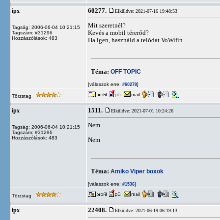
60277.
ipx
Elküldve: 2021-07-16 19:48:53
Mit szeretnél?
Tagság: 2006-06-04 10:21:15
Kevés a mobil térerőd?
Tagszám: #31296
Hozzászólások: 483
Ha igen, használd a telódat VoWifin.
Téma:
OFF TOPIC
[válaszok erre:
]
#60278
Törzstag
1511.
ipx
Elküldve: 2021-07-01 10:24:26
Nem
Tagság: 2006-06-04 10:21:15
Tagszám: #31296
Hozzászólások: 483
Nem
Téma:
Amiko Viper boxok
[válaszok erre:
]
#1536
Törzstag
22408.
ipx
Elküldve: 2021-06-19 06:19:13