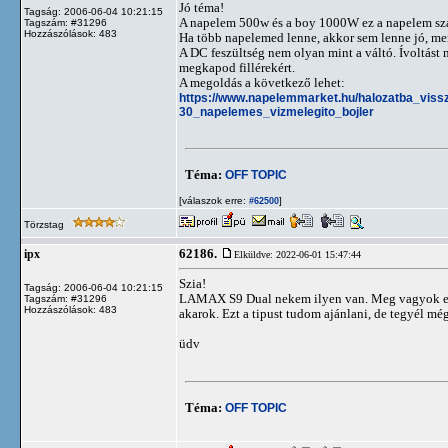
Jó téma!
Tagság: 2006-06-04 10:21:15
A napelem 500w és a boy 1000W ez a napelem szá
Tagszám: #31296
Hozzászólások: 483
Ha több napelemed lenne, akkor sem lenne jó, mer
A DC feszültség nem olyan mint a váltó. Ívoltást
megkapod fillérekért.
A megoldás a következő lehet:
https://www.napelemmarket.hu/halozatba_vis
30_napelemes_vizmelegito_bojler
Téma:
OFF TOPIC
[válaszok erre:
]
#62500
Törzstag
62186.
ipx
Elküldve: 2022-06-01 15:47:44
Szia!
Tagság: 2006-06-04 10:21:15
LAMAX S9 Dual nekem ilyen van. Meg vagyok elég
Tagszám: #31296
Hozzászólások: 483
akarok. Ezt a tipust tudom ajánlani, de tegyél még
üdv
Téma:
OFF TOPIC