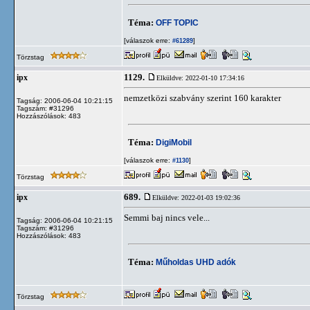
Téma:
OFF TOPIC
[válaszok erre:
]
#61289
Törzstag
1129.
ipx
Elküldve: 2022-01-10 17:34:16
nemzetközi szabvány szerint 160 karakter
Tagság: 2006-06-04 10:21:15
Tagszám: #31296
Hozzászólások: 483
Téma:
DigiMobil
[válaszok erre:
]
#1130
Törzstag
689.
ipx
Elküldve: 2022-01-03 19:02:36
Semmi baj nincs vele...
Tagság: 2006-06-04 10:21:15
Tagszám: #31296
Hozzászólások: 483
Téma:
Műholdas UHD adók
Törzstag