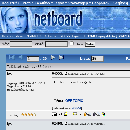
Regisztrál
:: Profil
:: Beállítás
:: Tagok
:: Szavazógép
:: Csoportok
:: Segítség
Hozzászólások:
9504083/34
Témák:
20677
Tagok:
113768
Legújabb tag:
carme
Név:
Jelszó:
Eltárol
Lista:
K
/ 20
Találatok száma:
483 üzenet
64555.
ipx
Elküldve: 2023-04-01 17:43:33
1k ellenállás sorba egy leddel
Tagság: 2006-06-04 10:21:15
Tagszám: #31296
Hozzászólások: 483
Téma:
OFF TOPIC
[válaszok erre:
]
#64556
Törzstag
62498.
ipx
Elküldve: 2022-06-29 08:02:31