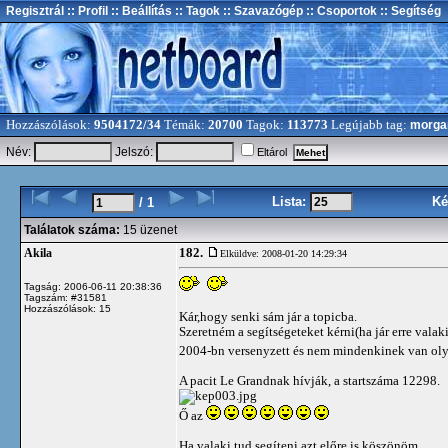
Regisztrál
:: Profil
:: Beállítás
:: Tagok
:: Szavazógép
:: Csoportok
:: Segítség
Hozzászólások:
9504172/34
Témák:
20700
Tagok:
113773
Legújabb tag:
morga
Név:
Jelszó:
Eltárol
Lista:
Ké
/ 1
Találatok száma:
15 üzenet
182.
Akila
Elküldve: 2008-01-20 14:29:34
Tagság: 2006-06-11 20:38:36
Tagszám: #31581
Hozzászólások: 15
Kár,hogy senki sám jár a topicba.
Szeretném a segítségeteket kérni(ha jár erre vala
2004-bn versenyzett és nem mindenkinek van oly
A pacit Le Grandnak hívják, a startszáma 12298.
Ő az
Ha valaki tud segíteni azt előre is köszönöm.