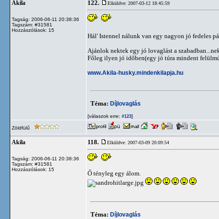
122.
Akila
Elküldve: 2007-03-12 18:45:59
Tagság: 2006-06-11 20:38:36
Tagszám: #31581
Hozzászólások: 15
Hál' Istennel nálunk van egy nagyon jó fedeles p
Ajánlok nektek egy jó lovaglást a szabadban...ne
Főleg ilyen jó időben(egy jó túra mindent felülm
www.Akila-husky.mindenkilapja.hu
Téma:
Díjlovaglás
[válaszok erre:
]
#123
Zöldfülű
118.
Akila
Elküldve: 2007-03-09 20:09:54
Tagság: 2006-06-11 20:38:36
Tagszám: #31581
Hozzászólások: 15
Ő tényleg egy álom.
Téma:
Díjlovaglás