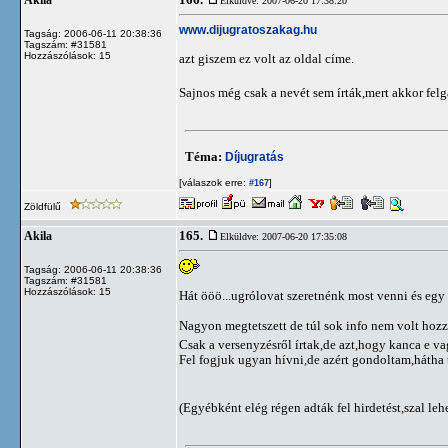
166.
Akila
Elküldve: 2007-06-20 17:38:20
www.dijugratoszakag.hu
Tagság: 2006-06-11 20:38:36
Tagszám: #31581
Hozzászólások: 15
azt giszem ez volt az oldal címe.
Sajnos még csak a nevét sem írták,mert akkor fel
Téma:
Díjugratás
[válaszok erre:
]
#167
Zöldfülű
165.
Akila
Elküldve: 2007-06-20 17:35:08
Tagság: 2006-06-11 20:38:36
Tagszám: #31581
Hozzászólások: 15
Hát ööö...ugrólovat szeretnénk most venni és egy 
Nagyon megtetszett de túl sok info nem volt hozz
Csak a versenyzésről írtak,de azt,hogy kanca e 
Fel fogjuk ugyan hívni,de azért gondoltam,hátha
(Egyébként elég régen adták fel hirdetést,szal leh