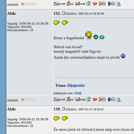
Zöldfülű
132.
Akila
Elküldve: 2007-02-14 18:30:48
Tagság: 2006-06-11 20:38:36
Tagszám: #31581
Hozzászólások: 15
Köszi a fogadtatást
Neked van lovad?
mondj magadról vmit légyszi.
Aztán (ha szeretnéd)akkor majd én jövök
Téma:
Díjugratás
[válaszok erre:
]
#133
Zöldfülű
130.
Akila
Elküldve: 2007-02-13 18:56:01
Tagság: 2006-06-11 20:38:36
Tagszám: #31581
Hozzászólások: 15
Én most járok itt először.Látom még nem olyan rég