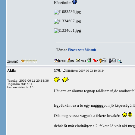
Köszönöm
Téma:
Elveszett állatok
Zöldfülű
170.
Akila
Elküldve: 2007-06-22 10:06:24
Tagság: 2006-06-11 20:38:36
Tagszám: #31581
Hozzászólások: 15
Hát arra az álomra tegnap találtam rá,de amikor f
Egyébként ez a ló egy naggggyon jó képességű ló
Oda meg vissza vagyok a fekete lovakért.
dehát őt már eladták(ez a 2. fekete ló volt aki me