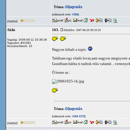
Téma:
Díjugratás
[válaszok erre:
]
#166
Zöldfülű
163.
Akila
Elküldve: 2007-06-20 09:10:33
Tagság: 2006-06-11 20:38:36
Tagszám: #31581
Hozzászólások: 15
Nagyon kihalt a topic.
Találtam egy eladó lovat,ami nagyon megnyerte a 
Gondltam hátha ti tudtok róla valamit....verseny
Ő lenne az :
Téma:
Díjugratás
[válaszok erre:
]
#164
#172
Zöldfülű