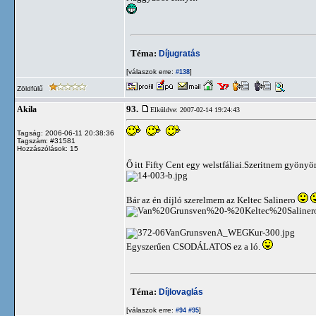
Téma:
Díjugratás
[válaszok erre:
]
#138
Zöldfülű
93.
Akila
Elküldve: 2007-02-14 19:24:43
Tagság: 2006-06-11 20:38:36
Tagszám: #31581
Hozzászólások: 15
Ő itt Fifty Cent egy welstfáliai.Szeritnem gyönyö
Bár az én díjló szerelmem az Keltec Salinero
Egyszerűen CSODÁLATOS ez a ló.
Téma:
Díjlovaglás
[válaszok erre:
]
#94
#95