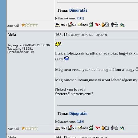
Téma:
Díjugratás
[válaszok erre:
]
#171
Zöldfülű
168.
Akila
Elküldve: 2007-06-21 20:26:59
Tagság: 2006-06-11 20:38:36
Tagszám: #31581
Hozzászólások: 15
Írtak a lóhoz,csak az álltalán adatokat hagyták k
igazi
Még nem versenyzek,de ha megtalálom a "nagy Ő-t
Még nincsen lovam,most viszont lehetőségem nyí
Neked van lovad?
Szeretnél versenyezni?
Téma:
Díjugratás
[válaszok erre:
]
#169
Zöldfülű