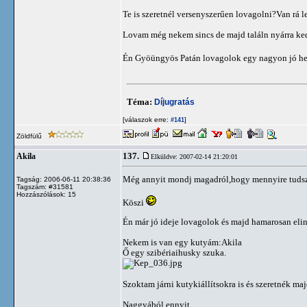
Te is szeretnél versenyszerűen lovagolni?Van rá 
Lovam még nekem sincs de majd találn nyárra ked
Én Gyöüngyös Patán lovagolok egy nagyon jó hel
Téma:
Díjugratás
[válaszok erre:
]
#141
Zöldfülű
137.
Akila
Elküldve: 2007-02-14 21:20:01
Még annyit mondj magadról,hogy mennyire tudsz
Tagság: 2006-06-11 20:38:36
Tagszám: #31581
Hozzászólások: 15
Köszi
Én már jó ideje lovagolok és majd hamarosan elind
Nekem is van egy kutyám:Akila
Ő egy szibériaihusky szuka.
Szoktam járni kutykiállítsokra is és szeretnék maj
Naggyából ennyit.