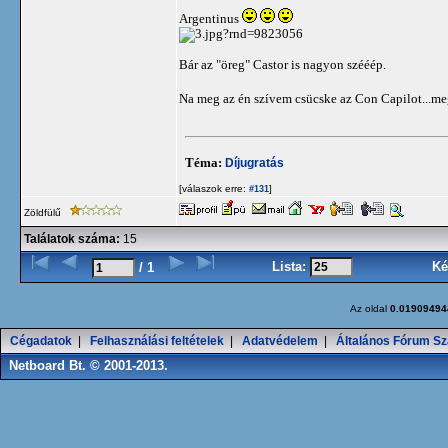
Argentinus
?rnd=9823056
Bár az "öreg" Castor is nagyon szééép.
Na meg az én szívem csücske az Con Capilot...m
Téma:
Díjugratás
[válaszok erre:
]
#131
Zöldfülű
Találatok száma:
15
Lista:
Ké
/ 1
Az oldal
0.01909494
Cégadatok
|
Felhasználási feltételek
|
Adatvédelem
|
Általános Fórum Sz
Netboard Bt. © 2001-2013.