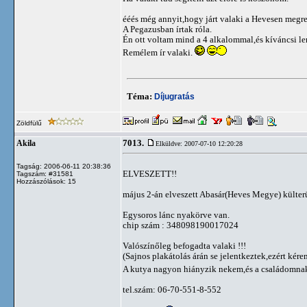
ééés még annyit,hogy járt valaki a Hevesen meg
A Pegazusban írtak róla.
Én ott voltam mind a 4 alkalommal,és kíváncsi l
Remélem ír valaki.
Téma:
Díjugratás
Zöldfülű
7013.
Akila
Elküldve: 2007-07-10 12:20:28
Tagság: 2006-06-11 20:38:36
ELVESZETT!!
Tagszám: #31581
Hozzászólások: 15
május 2-án elveszett Abasár(Heves Megye) külterü
Egysoros lánc nyakörve van.
chip szám : 348098190017024
Valószínőleg befogadta valaki !!!
(Sajnos plakátolás árán se jelentkeztek,ezért kérem
A kutya nagyon hiányzik nekem,és a családomnak
tel.szám: 06-70-551-8-552