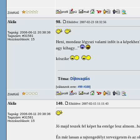
Zöldfülű
98.
Akila
Elküldve: 2007-02-23 18:32:56
Tagság: 2006-06-11 20:38:36
Tagszám: #31581
Hozzászólások: 15
Heni, mondasz légyszi valami infót is a képekhe
agy kihagy..."
köszike
Téma:
Díjlovaglás
[válaszok erre:
]
#99
#100
Zöldfülű
140.
Akila
Elküldve: 2007-02-15 11:11:43
Tagság: 2006-06-11 20:38:36
Tagszám: #31581
Hozzászólások: 15
Jó majd teszek fel képet ha estelge lesz almom...
Én már lassan a rajtengedélyt tervezgetem és az 