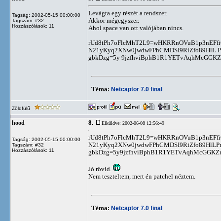
Levágta egy részét a rendszer.
Tagság: 2002-05-15 00:00:00
Akkor mégegyszer.
Tagszám: #32
Hozzászólások: 11
Ahol space van ott valójában nincs.
rUd8tPh7oFlcMhT2L9=wHKRRnOVuB1p3nEFfiQ
N21yKyq2XNw0jwdwFPhCMDSI9RiZfo89HlL P
gbkDzg=5y 9jzfhviBphB1R1YETvAqhMcGGKZ
Téma:
Netcaptor 7.0 final
Zöldfülű
8.
hood
Elküldve: 2002-06-08 12:56:49
rUd8tPh7oFlcMhT2L9=wHKRRnOVuB1p3nEFfiQ
Tagság: 2002-05-15 00:00:00
N21yKyq2XNw0jwdwFPhCMDSI9RiZfo89HlLPm
Tagszám: #32
Hozzászólások: 11
gbkDzg=5y9jzfhviBphB1R1YETvAqhMcGGKZ
Jó rövid.
Nem teszteltem, mert én patchel néztem.
Téma:
Netcaptor 7.0 final