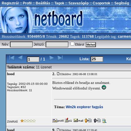
Regisztrál
:: Profil
:: Beállítás
:: Tagok
:: Szavazógép
:: Csoportok
:: Segítség
Hozzászólások:
9504095/8
Témák:
20682
Tagok:
113768
Legújabb tag:
carmen
Név:
Jelszó:
Eltárol
Lista:
Ké
/ 1
Találatok száma:
11 üzenet
2.
hood
Elküldve: 2002-06-08 13:08:01
Biztos elfárad és beadja az unalmast.
Tagság: 2002-05-15 00:00:00
Tagszám: #32
Windowsnál előfordul ilyesmi.
Hozzászólások: 11
Téma:
Win2k explorer fagyás
Zöldfülű
9.
hood
Elküldve: 2002-06-08 12:59:41