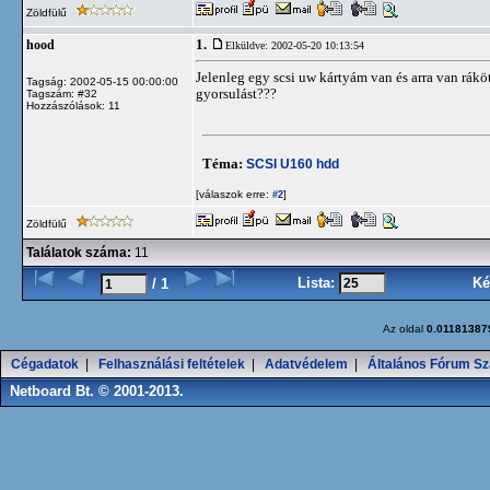
Zöldfülű
1.
hood
Elküldve: 2002-05-20 10:13:54
Jelenleg egy scsi uw kártyám van és arra van rákö
Tagság: 2002-05-15 00:00:00
gyorsulást???
Tagszám: #32
Hozzászólások: 11
Téma:
SCSI U160 hdd
[válaszok erre:
]
#2
Zöldfülű
Találatok száma:
11
Lista:
Ké
/ 1
Az oldal
0.01181387
Cégadatok
|
Felhasználási feltételek
|
Adatvédelem
|
Általános Fórum Sz
Netboard Bt. © 2001-2013.