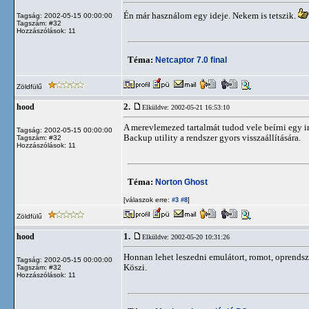
Én már használom egy ideje. Nekem is tetszik.
Tagság: 2002-05-15 00:00:00
Tagszám: #32
Hozzászólások: 11
Téma:
Netcaptor 7.0 final
Zöldfülű
2.
hood
Elküldve: 2002-05-21 16:53:10
A merevlemezed tartalmát tudod vele beírni egy im
Tagság: 2002-05-15 00:00:00
Backup utility a rendszer gyors visszaállítására.
Tagszám: #32
Hozzászólások: 11
Téma:
Norton Ghost
[válaszok erre:
]
#3
#8
Zöldfülű
1.
hood
Elküldve: 2002-05-20 10:31:26
Honnan lehet leszedni emulátort, romot, oprendsz
Tagság: 2002-05-15 00:00:00
Köszi.
Tagszám: #32
Hozzászólások: 11