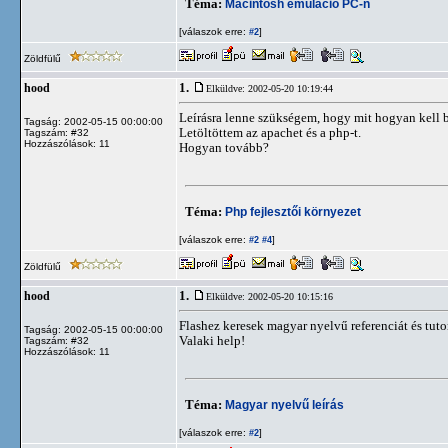
Téma:
Macintosh emuláció PC-n
[válaszok erre:
]
#2
Zöldfülű
1.
hood
Elküldve: 2002-05-20 10:19:44
Leírásra lenne szükségem, hogy mit hogyan kell be
Tagság: 2002-05-15 00:00:00
Letöltöttem az apachet és a php-t.
Tagszám: #32
Hozzászólások: 11
Hogyan tovább?
Téma:
Php fejlesztői környezet
[válaszok erre:
]
#2
#4
Zöldfülű
1.
hood
Elküldve: 2002-05-20 10:15:16
Flashez keresek magyar nyelvű referenciát és tuto
Tagság: 2002-05-15 00:00:00
Valaki help!
Tagszám: #32
Hozzászólások: 11
Téma:
Magyar nyelvű leírás
[válaszok erre:
]
#2