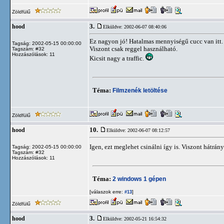
Zöldfülű
3.
hood
Elküldve: 2002-06-07 08:40:06
Ez nagyon jó! Hatalmas mennyiségű cucc van itt.
Tagság: 2002-05-15 00:00:00
Viszont csak reggel használható.
Tagszám: #32
Hozzászólások: 11
Kicsit nagy a traffic.
Téma:
Filmzenék letöltése
Zöldfülű
10.
hood
Elküldve: 2002-06-07 08:12:57
Igen, ezt meglehet csinálni így is. Viszont hátr
Tagság: 2002-05-15 00:00:00
Tagszám: #32
Hozzászólások: 11
Téma:
2 windows 1 gépen
[válaszok erre:
]
#13
Zöldfülű
3.
hood
Elküldve: 2002-05-21 16:54:32