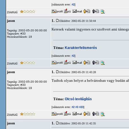
[válaszok erre:
]
#2
Zöldfülű
1.
jason
Elküldve: 2002-05-20 11:50:44
Keresek valami ingyenes ocr szoftvert ami támoga
Tagság: 2002-05-20 00:00:00
Tagszám: #33
Hozzászólások: 19
Téma:
Karakterfelismerés
[válaszok erre:
]
#2
Zöldfülű
1.
jason
Elküldve: 2002-05-20 11:43:28
Tudtok olyan helyet a belvárosban vagy budán aho
Tagság: 2002-05-20 00:00:00
Tagszám: #33
Hozzászólások: 19
Téma:
Olcsó levilágítás
[válaszok erre:
]
#2
#3
#23
Zöldfülű
1.
jason
Elküldve: 2002-05-20 11:42:35