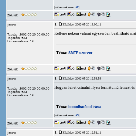
[válaszok erre:
]
#2
Zöldfülű
1.
jason
Elküldve: 2002-05-20 13:00:11
Kellene nekem valami egyszerűen beállítható mail
Tagság: 2002-05-20 00:00:00
Tagszám: #33
Hozzászólások: 19
Téma:
SMTP szerver
Zöldfülű
1.
jason
Elküldve: 2002-05-20 12:53:59
Hogyan lehet csinálni ilyen formátumú lemezt és
Tagság: 2002-05-20 00:00:00
Tagszám: #33
Hozzászólások: 19
Téma:
bootolható cd írása
[válaszok erre:
]
#3
Zöldfülű
1.
jason
Elküldve: 2002-05-20 12:51:11