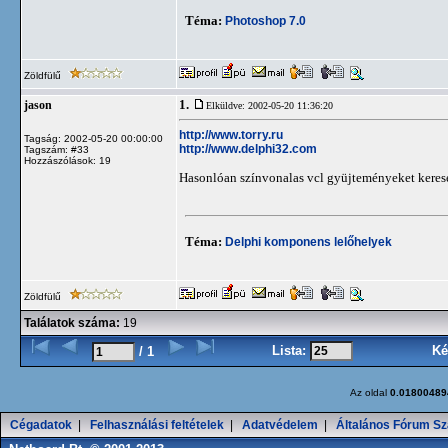
Téma:
Photoshop 7.0
Zöldfülű
1.
jason
Elküldve: 2002-05-20 11:36:20
http://www.torry.ru
Tagság: 2002-05-20 00:00:00
http://www.delphi32.com
Tagszám: #33
Hozzászólások: 19
Hasonlóan színvonalas vcl gyüjteményeket keres
Téma:
Delphi komponens lelőhelyek
Zöldfülű
Találatok száma:
19
Lista:
Ké
/ 1
Az oldal
0.01800489
Cégadatok
|
Felhasználási feltételek
|
Adatvédelem
|
Általános Fórum Sz