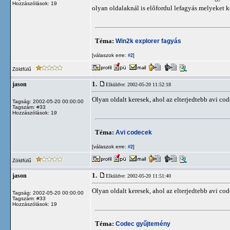
Hozzászólások: 19
olyan oldalaknál is előfordul lefagyás melyeket
Téma:
Win2k explorer fagyás
[válaszok erre:
]
#2
Zöldfülű
1.
jason
Elküldve: 2002-05-20 11:52:18
Olyan oldalt keresek, ahol az elterjedtebb avi co
Tagság: 2002-05-20 00:00:00
Tagszám: #33
Hozzászólások: 19
Téma:
Avi codecek
[válaszok erre:
]
#2
Zöldfülű
1.
jason
Elküldve: 2002-05-20 11:51:40
Olyan oldalt keresek, ahol az elterjedtebb avi co
Tagság: 2002-05-20 00:00:00
Tagszám: #33
Hozzászólások: 19
Téma:
Codec gyűjtemény