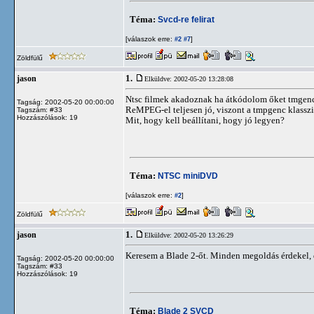
Téma:
Svcd-re felirat
[válaszok erre:
]
#2
#7
Zöldfülű
1.
jason
Elküldve: 2002-05-20 13:28:08
Ntsc filmek akadoznak ha átkódolom őket tmgenc
Tagság: 2002-05-20 00:00:00
ReMPEG-el teljesen jó, viszont a tmpgenc klassz
Tagszám: #33
Hozzászólások: 19
Mit, hogy kell beállítani, hogy jó legyen?
Téma:
NTSC miniDVD
[válaszok erre:
]
#2
Zöldfülű
1.
jason
Elküldve: 2002-05-20 13:26:29
Keresem a Blade 2-őt. Minden megoldás érdekel, de
Tagság: 2002-05-20 00:00:00
Tagszám: #33
Hozzászólások: 19
Téma:
Blade 2 SVCD