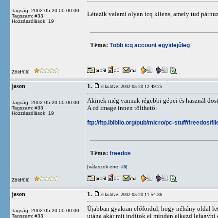
Tagság: 2002-05-20 00:00:00
Létezik valami olyan icq kliens, amely tud párh
Tagszám: #33
Hozzászólások: 19
Téma:
Több icq account egyidejűleg
Zöldfülű
1.
jason
Elküldve: 2002-05-20 12:49:25
Akinek még vannak régebbi gépei és használ dost,
Tagság: 2002-05-20 00:00:00
A cd image innen tölthető:
Tagszám: #33
Hozzászólások: 19
ftp://ftp.ibiblio.org/pub/micro/pc-stuff/freedos/
Téma:
freedos
[válaszok erre:
]
#5
Zöldfülű
1.
jason
Elküldve: 2002-05-20 11:54:36
Újabban gyakran előfordul, hogy néhány oldal letö
Tagság: 2002-05-20 00:00:00
utána akár mit indítok el minden elkezd lefagyni é
Tagszám: #33