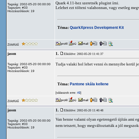
Quark 4.11-hez szeretnék plugint írni.
Tagság: 2002-05-20 00:00:00
Lelehet ezt tölteni valahonnan, vagy esetleg me
Tagszám: #33
Hozzászólások: 19
Téma:
QuarkXpress Development Kit
Zöldfülű
1.
jason
Elküldve: 2002-05-20 11:41:37
Tudja valaki hol lehet venni és mennyibe kerül j
Tagság: 2002-05-20 00:00:00
Tagszám: #33
Hozzászólások: 19
Téma:
Pantone skála kellene
[válaszok erre:
]
#2
Zöldfülű
1.
jason
Elküldve: 2002-05-20 11:40:48
Van benne valami olyan egetrengető újítás ami egy
Tagság: 2002-05-20 00:00:00
Tagszám: #33
nem tetszett, hogy megváltoztatták a jól megszoko
Hozzászólások: 19