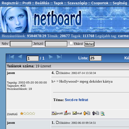
Regisztrál
:: Profil
:: Beállítás
:: Tagok
:: Szavazógép
:: Csoportok
:: Segítség
Hozzászólások:
9504078/29
Témák:
20677
Tagok:
113768
Legújabb tag:
carme
Név:
Jelszó:
Eltárol
Lista:
Ké
/ 1
Találatok száma:
19 üzenet
4.
jason
Elküldve: 2002-07-14 13:50:34
h+ = Hollywood+ mpeg dekóder kártya
Tagság: 2002-05-20 00:00:00
Tagszám: #33
Hozzászólások: 19
Téma:
Svcd-re felirat
Zöldfülű
1.
jason
Elküldve: 2002-06-10 09:54:51