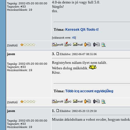
4.0-ás demo is jó vagy full 5.0.
Tagság: 2002-05-20 00:00:00
Sürgős!
Tagszám: #33
Hozzászólások: 19
thx.
Téma:
Keresek QX-Tools-t!
[válaszok erre:
]
#2
Zöldfülű
3.
jason
Elküldve: 2002-06-07 08:55:06
Registryben nálam ilyet nem talált.
Tagság: 2002-05-20 00:00:00
Tagszám: #33
Webes dolog működik.
Hozzászólások: 19
Kösz.
Téma:
Több icq account egyidejűleg
Zöldfülű
1.
jason
Elküldve: 2002-05-20 13:29:50
Miután átkódoltam a vobot svcdre, hogyan tudok rá
Tagság: 2002-05-20 00:00:00
Tagszám: #33
Hozzászólások: 19