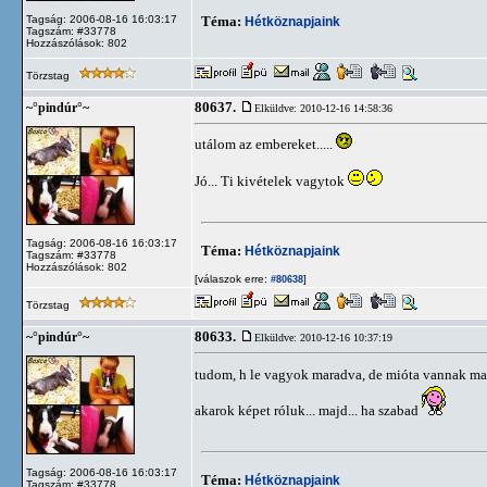
Tagság: 2006-08-16 16:03:17
Téma:
Hétköznapjaink
Tagszám: #33778
Hozzászólások: 802
Törzstag
80637.
~°pindúr°~
Elküldve: 2010-12-16 14:58:36
utálom az embereket.....
Jó... Ti kivételek vagytok
Tagság: 2006-08-16 16:03:17
Téma:
Hétköznapjaink
Tagszám: #33778
Hozzászólások: 802
[válaszok erre:
]
#80638
Törzstag
80633.
~°pindúr°~
Elküldve: 2010-12-16 10:37:19
tudom, h le vagyok maradva, de mióta vannak m
akarok képet róluk... majd... ha szabad
Tagság: 2006-08-16 16:03:17
Téma:
Hétköznapjaink
Tagszám: #33778