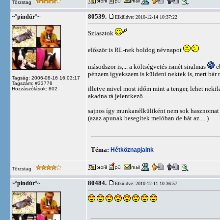
Törzstag
80539.
~°pindúr°~
Elküldve: 2010-12-14 10:37:22
Sziasztok
először is RL-nek boldog névnapot
másodszor is,... a költségvetés ismét siralmas
e
pénzem igyekszem is küldeni nektek is, mert bár n
Tagság: 2006-08-16 16:03:17
Tagszám: #33778
illetve mivel most időm mint a tenger, lehet nekil
Hozzászólások: 802
akadna rá jelentkező.....
sajnos így munkanélküliként nem sok hasznomat v
(azaz apunak besegítek melóban de hát az.... )
Téma:
Hétköznapjaink
Törzstag
80484.
~°pindúr°~
Elküldve: 2010-12-11 10:36:57