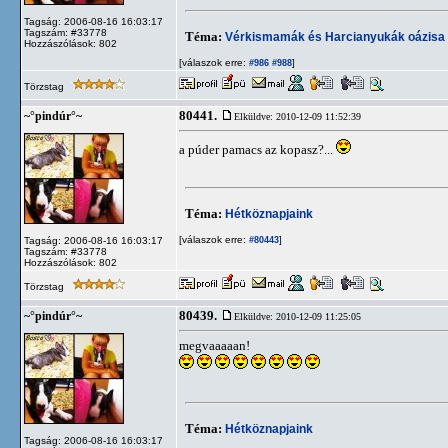
Tagság: 2006-08-16 16:03:17
Tagszám: #33778
Téma:
Vérkismamák és Harcianyukák oázisa
Hozzászólások: 802
[válaszok erre:
]
#986
#988
Törzstag
80441.
~°pindúr°~
Elküldve: 2010-12-09 11:52:39
a púder pamacs az kopasz?...
Téma:
Hétköznapjaink
[válaszok erre:
]
Tagság: 2006-08-16 16:03:17
#80443
Tagszám: #33778
Hozzászólások: 802
Törzstag
80439.
~°pindúr°~
Elküldve: 2010-12-09 11:25:05
megvaaaaan!
Téma:
Hétköznapjaink
Tagság: 2006-08-16 16:03:17