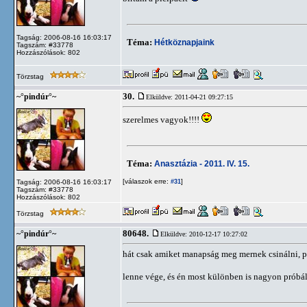
Tagság: 2006-08-16 16:03:17
Téma:
Hétköznapjaink
Tagszám: #33778
Hozzászólások: 802
Törzstag
30.
~°pindúr°~
Elküldve: 2011-04-21 09:27:15
szerelmes vagyok!!!!
Téma:
Anasztázia - 2011. IV. 15.
[válaszok erre:
]
Tagság: 2006-08-16 16:03:17
#31
Tagszám: #33778
Hozzászólások: 802
Törzstag
80648.
~°pindúr°~
Elküldve: 2010-12-17 10:27:02
hát csak amiket manapság meg mernek csinálni, pl
lenne vége, és én most különben is nagyon próbá