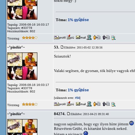
sokra megy :)
Téma:
1% gyűjtése
Tagság: 2006-08-16 16:03:17
Tagszám: #33778
Hozzászólások: 802
Törzstag
53.
~°pindúr°~
Elküldve: 2011-05-02 12:30:56
Sziasztok!
Valaki segítsen, de gyorsan, tök hülye vagyok ehh
Tagság: 2006-08-16 16:03:17
Tagszám: #33778
Téma:
1% gyűjtése
Hozzászólások: 802
[válaszok erre:
]
#54
Törzstag
84274.
~°pindúr°~
Elküldve: 2011-04-21 09:31:40
nagyon sajnálom, hogy egy ilyen hírre jöttem
Részvétem Grübi, és kitartást kívánok neked.
bírtam a picipacit