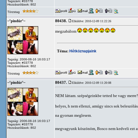
Tagszám: #33778
Hozzászólások: 802
Törzstag
80438.
~°pindúr°~
Elküldve: 2010-12-09 11:22:26
megzabálom
Téma:
Hétköznapjaink
Tagság: 2006-08-16 16:03:17
Tagszám: #33778
Hozzászólások: 802
Törzstag
80437.
~°pindúr°~
Elküldve: 2010-12-09 11:20:08
NEM láttam. szépségeinkbe tetted be vagy merre?
helyes, h nem ellenzi, amúgy sincs sok beleszólás
na gyorsan meglesem.
Tagság: 2006-08-16 16:03:17
Tagszám: #33778
Hozzászólások: 802
megvagyunk köszönöm, Bosco nem kedveli ezt az