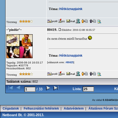
Téma:
Hétköznapjaink
Törzstag
80419.
~°pindúr°~
Elküldve: 2010-12-08 16:05:57
én nem értem miről beszélsz
Téma:
Hétköznapjaink
[válaszok erre:
]
Tagság: 2006-08-16 16:03:17
#80425
Tagszám: #33778
Hozzászólások: 802
Törzstag
Találatok száma:
802
Lista:
K
/ 33
Az oldal
0.02445411
Cégadatok
|
Felhasználási feltételek
|
Adatvédelem
|
Általános Fórum Sz
Netboard Bt. © 2001-2013.