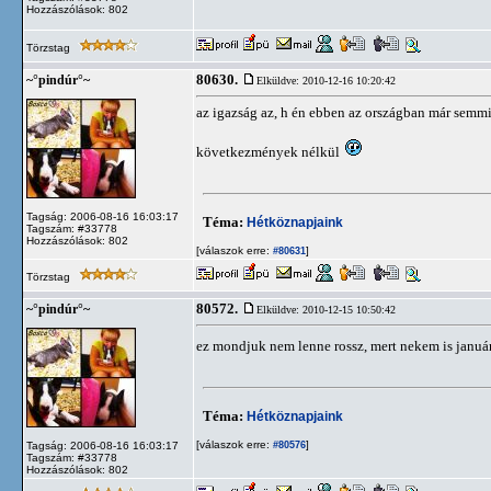
Hozzászólások: 802
Törzstag
80630.
~°pindúr°~
Elküldve: 2010-12-16 10:20:42
az igazság az, h én ebben az országban már semmi
következmények nélkül
Tagság: 2006-08-16 16:03:17
Téma:
Hétköznapjaink
Tagszám: #33778
Hozzászólások: 802
[válaszok erre:
]
#80631
Törzstag
80572.
~°pindúr°~
Elküldve: 2010-12-15 10:50:42
ez mondjuk nem lenne rossz, mert nekem is januá
Téma:
Hétköznapjaink
[válaszok erre:
]
Tagság: 2006-08-16 16:03:17
#80576
Tagszám: #33778
Hozzászólások: 802