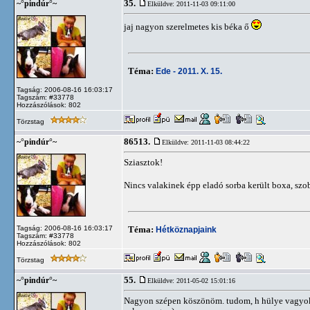
35.
~°pindúr°~
Elküldve: 2011-11-03 09:11:00
jaj nagyon szerelmetes kis béka ő
Téma:
Ede - 2011. X. 15.
Tagság: 2006-08-16 16:03:17
Tagszám: #33778
Hozzászólások: 802
Törzstag
86513.
~°pindúr°~
Elküldve: 2011-11-03 08:44:22
Sziasztok!
Nincs valakinek épp eladó sorba került boxa, sz
Tagság: 2006-08-16 16:03:17
Téma:
Hétköznapjaink
Tagszám: #33778
Hozzászólások: 802
Törzstag
55.
~°pindúr°~
Elküldve: 2011-05-02 15:01:16
Nagyon szépen köszönöm. tudom, h hülye vagyok, d