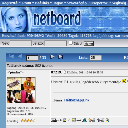
Regisztrál
:: Profil
:: Beállítás
:: Tagok
:: Szavazógép
:: Csoportok
:: Segítség
Hozzászólások:
9504089/2
Témák:
20680
Tagok:
113768
Legújabb tag:
carmen
Név:
Jelszó:
Eltárol
Lista:
K
/ 33
Találatok száma:
802 üzenet
87219.
~°pindúr°~
Elküldve: 2011-12-06 10:35:39
Úristen! RL a világ legédesebb kutyamentője
Téma:
Hétköznapjaink
Tagság: 2006-08-16 16:03:17
Tagszám: #33778
Hozzászólások: 802
Törzstag