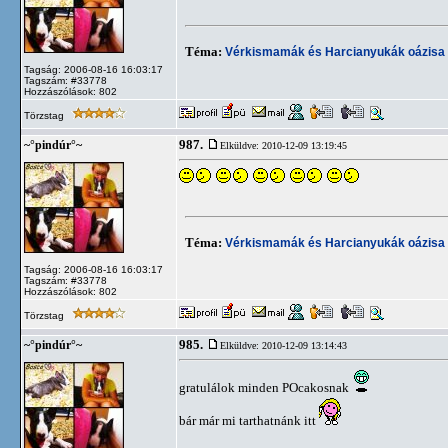
Téma:
Vérkismamák és Harcianyukák oázisa
Tagság: 2006-08-16 16:03:17
Tagszám: #33778
Hozzászólások: 802
Törzstag
987.
~°pindúr°~
Elküldve: 2010-12-09 13:19:45
Téma:
Vérkismamák és Harcianyukák oázisa
Tagság: 2006-08-16 16:03:17
Tagszám: #33778
Hozzászólások: 802
Törzstag
985.
~°pindúr°~
Elküldve: 2010-12-09 13:14:43
gratulálok minden POcakosnak
bár már mi tarthatnánk itt