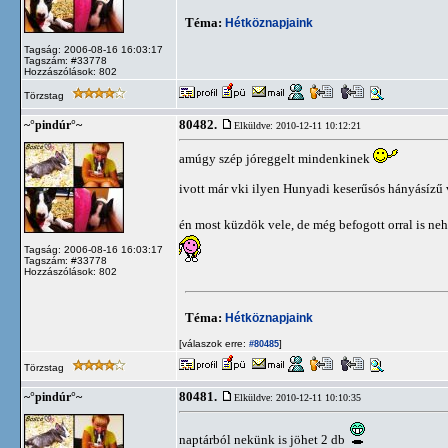
Téma:
Hétköznapjaink
Tagság: 2006-08-16 16:03:17
Tagszám: #33778
Hozzászólások: 802
Törzstag
80482.
~°pindúr°~
Elküldve: 2010-12-11 10:12:21
amúgy szép jóreggelt mindenkinek
ivott már vki ilyen Hunyadi keserűsós hányásízű 
én most küzdök vele, de még befogott orral is ne
Tagság: 2006-08-16 16:03:17
Tagszám: #33778
Hozzászólások: 802
Téma:
Hétköznapjaink
[válaszok erre:
]
#80485
Törzstag
80481.
~°pindúr°~
Elküldve: 2010-12-11 10:10:35
naptárból nekünk is jöhet 2 db