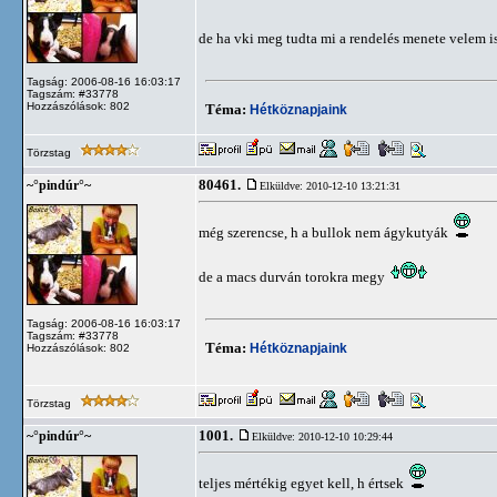
de ha vki meg tudta mi a rendelés menete velem 
Tagság: 2006-08-16 16:03:17
Tagszám: #33778
Hozzászólások: 802
Téma:
Hétköznapjaink
Törzstag
80461.
~°pindúr°~
Elküldve: 2010-12-10 13:21:31
még szerencse, h a bullok nem ágykutyák
de a macs durván torokra megy
Tagság: 2006-08-16 16:03:17
Tagszám: #33778
Téma:
Hétköznapjaink
Hozzászólások: 802
Törzstag
1001.
~°pindúr°~
Elküldve: 2010-12-10 10:29:44
teljes mértékig egyet kell, h értsek