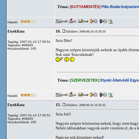
Téma:
[KUTYAMENTÉS]
Pilis-Budai kutyamen
Haladó
16.
EtyekKata
Elküldve: 2009-06-24 19:39:20
Szia Dóri!
Tagság: 2007-01-13 17:50:51
Tagszám: #39945
Hozzászólások: 165
Nagyon szépen köszönjük nektek az újabb életmen
Sok simi Toncsikának!
Téma:
[SZERVEZETEK]
Etyeki Állatvédő Egye
Haladó
15.
EtyekKata
Elküldve: 2009-06-24 19:36:35
Szia Juli!
Tagság: 2007-01-13 17:50:51
Tagszám: #39945
Hozzászólások: 165
Nagyon szépen kösöznöm neked, hogy nem hagytá
Nehéz időszakban vagyok azért vesztem el, de a k
Nagyon sok köszönet neked!