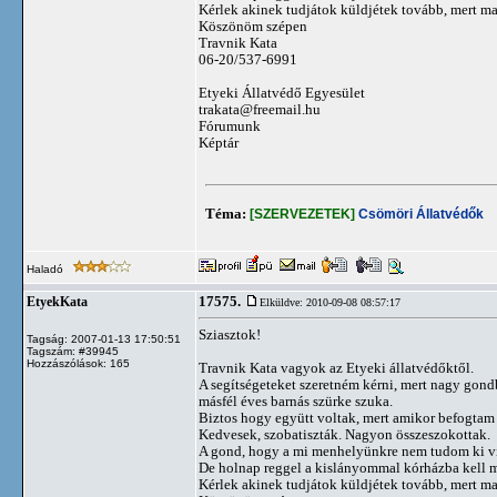
Kérlek akinek tudjátok küldjétek tovább, mert ma
Köszönöm szépen
Travnik Kata
06-20/537-6991
Etyeki Állatvédő Egyesület
trakata@freemail.hu
Fórumunk
Képtár
Téma:
[SZERVEZETEK]
Csömöri Állatvédők
Haladó
17575.
EtyekKata
Elküldve: 2010-09-08 08:57:17
Sziasztok!
Tagság: 2007-01-13 17:50:51
Tagszám: #39945
Hozzászólások: 165
Travnik Kata vagyok az Etyeki állatvédőktől.
A segítségeteket szeretném kérni, mert nagy gondb
másfél éves barnás szürke szuka.
Biztos hogy együtt voltak, mert amikor befogtam ő
Kedvesek, szobatiszták. Nagyon összeszokottak.
A gond, hogy a mi menhelyünkre nem tudom ki vin
De holnap reggel a kislányommal kórházba kell 
Kérlek akinek tudjátok küldjétek tovább, mert ma