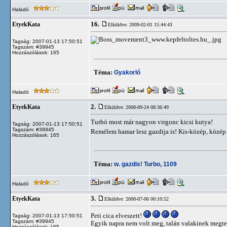
Haladó
16.
EtyekKata
Elküldve: 2009-02-01 15:44:43
Tagság: 2007-01-13 17:50:51
Tagszám: #39945
Hozzászólások: 165
Téma:
Gyakorló
Haladó
2.
EtyekKata
Elküldve: 2008-09-24 08:36:49
Turbó most már nagyon virgonc kicsi kutya!
Tagság: 2007-01-13 17:50:51
Tagszám: #39945
Remélem hamar lesz gazdija is! Kis-közép, közé
Hozzászólások: 165
Téma:
w. gazdis! Turbo, 1109
Haladó
3.
EtyekKata
Elküldve: 2008-07-06 00:10:52
Peti cica elveszett!
Tagság: 2007-01-13 17:50:51
Tagszám: #39945
Egyik napra nem volt meg, talán valakinek megtets
Hozzászólások: 165