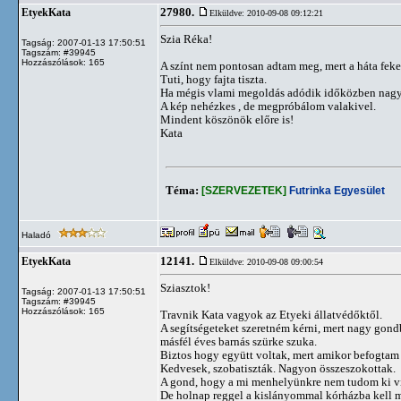
27980.
EtyekKata
Elküldve: 2010-09-08 09:12:21
Szia Réka!
Tagság: 2007-01-13 17:50:51
Tagszám: #39945
Hozzászólások: 165
A színt nem pontosan adtam meg, mert a háta feket
Tuti, hogy fajta tiszta.
Ha mégis vlami megoldás adódik időközben nagy
A kép nehézkes , de megpróbálom valakivel.
Mindent köszönök előre is!
Kata
Téma:
[SZERVEZETEK]
Futrinka Egyesület
Haladó
12141.
EtyekKata
Elküldve: 2010-09-08 09:00:54
Sziasztok!
Tagság: 2007-01-13 17:50:51
Tagszám: #39945
Hozzászólások: 165
Travnik Kata vagyok az Etyeki állatvédőktől.
A segítségeteket szeretném kérni, mert nagy gondb
másfél éves barnás szürke szuka.
Biztos hogy együtt voltak, mert amikor befogtam ő
Kedvesek, szobatiszták. Nagyon összeszokottak.
A gond, hogy a mi menhelyünkre nem tudom ki vin
De holnap reggel a kislányommal kórházba kell 