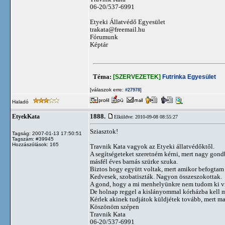
06-20/537-6991
Etyeki Állatvédő Egyesület
trakata@freemail.hu
Fórumunk
Képtár
Téma:
[SZERVEZETEK]
Futrinka Egyesület
[válaszok erre:
]
#27978
Haladó
1888.
EtyekKata
Elküldve: 2010-09-08 08:55:27
Sziasztok!
Tagság: 2007-01-13 17:50:51
Tagszám: #39945
Hozzászólások: 165
Travnik Kata vagyok az Etyeki állatvédőktől.
A segítségeteket szeretném kérni, mert nagy gondb
másfél éves barnás szürke szuka.
Biztos hogy együtt voltak, mert amikor befogtam ő
Kedvesek, szobatiszták. Nagyon összeszokottak.
A gond, hogy a mi menhelyünkre nem tudom ki vin
De holnap reggel a kislányommal kórházba kell 
Kérlek akinek tudjátok küldjétek tovább, mert ma
Köszönöm szépen
Travnik Kata
06-20/537-6991