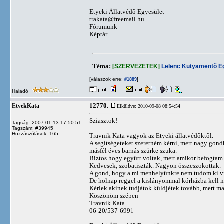
Etyeki Állatvédő Egyesület
trakata@freemail.hu
Fórumunk
Képtár
Téma:
[SZERVEZETEK]
Lelenc Kutyamentő E
[válaszok erre:
]
#1889
Haladó
12770.
EtyekKata
Elküldve: 2010-09-08 08:54:54
Sziasztok!
Tagság: 2007-01-13 17:50:51
Tagszám: #39945
Hozzászólások: 165
Travnik Kata vagyok az Etyeki állatvédőktől.
A segítségeteket szeretném kérni, mert nagy gondb
másfél éves barnás szürke szuka.
Biztos hogy együtt voltak, mert amikor befogtam ő
Kedvesek, szobatiszták. Nagyon összeszokottak.
A gond, hogy a mi menhelyünkre nem tudom ki vin
De holnap reggel a kislányommal kórházba kell 
Kérlek akinek tudjátok küldjétek tovább, mert ma
Köszönöm szépen
Travnik Kata
06-20/537-6991