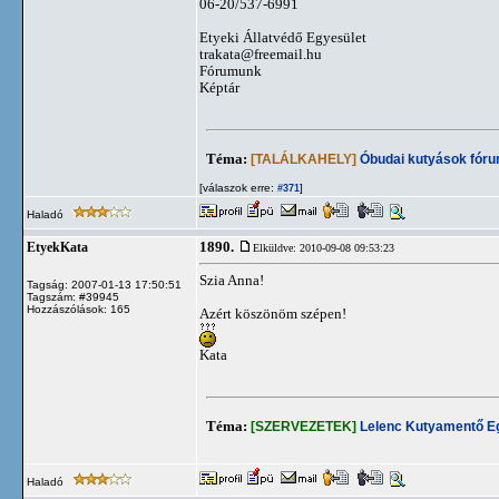
06-20/537-6991
Etyeki Állatvédő Egyesület
trakata@freemail.hu
Fórumunk
Képtár
Téma:
[TALÁLKAHELY]
Óbudai kutyások fór
[válaszok erre:
]
#371
Haladó
1890.
EtyekKata
Elküldve: 2010-09-08 09:53:23
Szia Anna!
Tagság: 2007-01-13 17:50:51
Tagszám: #39945
Hozzászólások: 165
Azért köszönöm szépen!
Kata
Téma:
[SZERVEZETEK]
Lelenc Kutyamentő E
Haladó