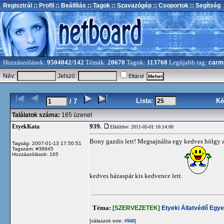
Regisztrál
:: Profil
:: Beállítás
:: Tagok
:: Szavazógép
:: Csoportok
:: Segítség
Hozzászólások:
9504042/142
Témák:
20670
Tagok:
113768
Legújabb tag:
carm
Név:
Jelszó:
Eltárol
Lista:
Ké
/ 7
Találatok száma:
165 üzenet
939.
EtyekKata
Elküldve: 2011-05-01 16:14:00
Bony gazdis lett! Megsajnálta egy kedves hölgy a
Tagság: 2007-01-13 17:50:51
Tagszám: #39945
Hozzászólások: 165
kedves házaspár kis kedvence lett.
Téma:
[SZERVEZETEK]
Etyeki Állatvédő Egye
[válaszok erre:
]
#940