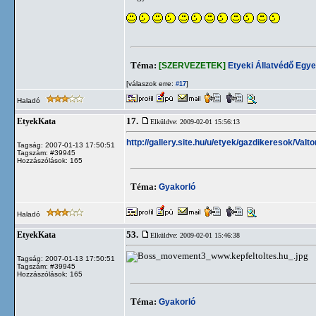
Téma:
[SZERVEZETEK]
Etyeki Állatvédő Egye
[válaszok erre:
]
#17
Haladó
17.
EtyekKata
Elküldve: 2009-02-01 15:56:13
http://gallery.site.hu/u/etyek/gazdikeresok/Valto
Tagság: 2007-01-13 17:50:51
Tagszám: #39945
Hozzászólások: 165
Téma:
Gyakorló
Haladó
53.
EtyekKata
Elküldve: 2009-02-01 15:46:38
Tagság: 2007-01-13 17:50:51
Tagszám: #39945
Hozzászólások: 165
Téma:
Gyakorló