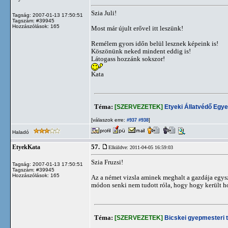
Szia Juli!
Tagság: 2007-01-13 17:50:51
Tagszám: #39945
Hozzászólások: 165
Most már újult erővel itt leszünk!
Remélem gyors időn belül lesznek képeink is!
Köszönünk neked mindent eddig is!
Látogass hozzánk sokszor!
Kata
Téma:
[SZERVEZETEK]
Etyeki Állatvédő Egye
[válaszok erre:
]
#937
#938
Haladó
57.
EtyekKata
Elküldve: 2011-04-05 16:59:03
Szia Fruzsi!
Tagság: 2007-01-13 17:50:51
Tagszám: #39945
Hozzászólások: 165
Az a német vizsla aminek meghalt a gazdája egysz
módon senki nem tudott róla, hogy hogy került h
Téma:
[SZERVEZETEK]
Bicskei gyepmesteri t