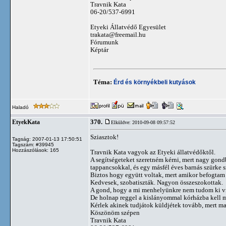
Travnik Kata
06-20/537-6991
Etyeki Állatvédő Egyesület
trakata@freemail.hu
Fórumunk
Képtár
Téma:
Érd és környékbeli kutyások
Haladó
370.
EtyekKata
Elküldve: 2010-09-08 09:57:52
Sziasztok!
Tagság: 2007-01-13 17:50:51
Tagszám: #39945
Hozzászólások: 165
Travnik Kata vagyok az Etyeki állatvédőktől.
A segítségeteket szeretném kérni, mert nagy gondb
tappancsokkal, és egy másfél éves barnás szürke 
Biztos hogy együtt voltak, mert amikor befogtam ő
Kedvesek, szobatiszták. Nagyon összeszokottak.
A gond, hogy a mi menhelyünkre nem tudom ki vin
De holnap reggel a kislányommal kórházba kell 
Kérlek akinek tudjátok küldjétek tovább, mert ma
Köszönöm szépen
Travnik Kata