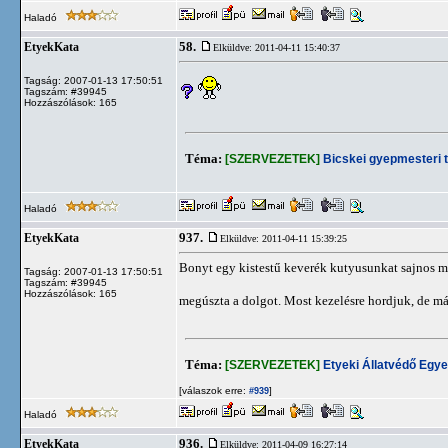
Haladó
58.
EtyekKata
Elküldve: 2011-04-11 15:40:37
Tagság: 2007-01-13 17:50:51
Tagszám: #39945
Hozzászólások: 165
Téma:
[SZERVEZETEK]
Bicskei gyepmesteri t
Haladó
937.
EtyekKata
Elküldve: 2011-04-11 15:39:25
Bonyt egy kistestű keverék kutyusunkat sajnos m
Tagság: 2007-01-13 17:50:51
Tagszám: #39945
Hozzászólások: 165
megúszta a dolgot. Most kezelésre hordjuk, de má
Téma:
[SZERVEZETEK]
Etyeki Állatvédő Egye
[válaszok erre:
]
#939
Haladó
936.
EtyekKata
Elküldve: 2011-04-09 16:27:14