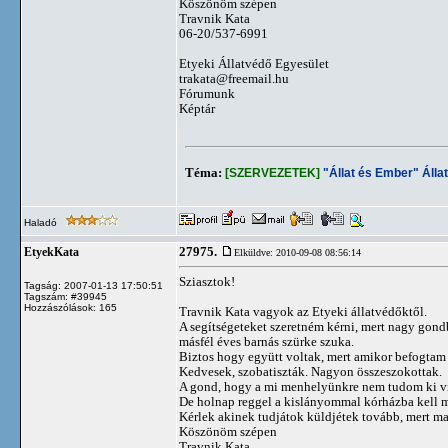
Köszönöm szépen
Travnik Kata
06-20/537-6991
Etyeki Állatvédő Egyesület
trakata@freemail.hu
Fórumunk
Képtár
Téma:
[SZERVEZETEK]
"Állat és Ember" Álla
Haladó
27975.
EtyekKata
Elküldve: 2010-09-08 08:56:14
Sziasztok!
Tagság: 2007-01-13 17:50:51
Tagszám: #39945
Hozzászólások: 165
Travnik Kata vagyok az Etyeki állatvédőktől.
A segítségeteket szeretném kérni, mert nagy gondb
másfél éves barnás szürke szuka.
Biztos hogy együtt voltak, mert amikor befogtam ő
Kedvesek, szobatiszták. Nagyon összeszokottak.
A gond, hogy a mi menhelyünkre nem tudom ki vin
De holnap reggel a kislányommal kórházba kell 
Kérlek akinek tudjátok küldjétek tovább, mert ma
Köszönöm szépen
Travnik Kata