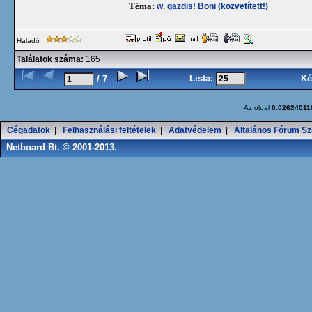
Téma:
w. gazdis! Boni (közvetített!)
Haladó
Találatok száma:
165
Lista:
Ké
/ 7
Az oldal
0.02624011
Cégadatok
|
Felhasználási feltételek
|
Adatvédelem
|
Általános Fórum Sz
Netboard Bt. © 2001-2013.