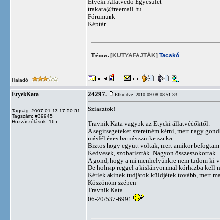
Etyeki Állatvédő Egyesület
trakata@freemail.hu
Fórumunk
Képtár
Téma:
[KUTYAFAJTÁK]
Tacskó
Haladó
24297.
EtyekKata
Elküldve: 2010-09-08 08:51:33
Sziasztok!
Tagság: 2007-01-13 17:50:51
Tagszám: #39945
Hozzászólások: 165
Travnik Kata vagyok az Etyeki állatvédőktől.
A segítségeteket szeretném kérni, mert nagy gondb
másfél éves barnás szürke szuka.
Biztos hogy együtt voltak, mert amikor befogtam ő
Kedvesek, szobatiszták. Nagyon összeszokottak.
A gond, hogy a mi menhelyünkre nem tudom ki vin
De holnap reggel a kislányommal kórházba kell 
Kérlek akinek tudjátok küldjétek tovább, mert ma
Köszönöm szépen
Travnik Kata
06-20/537-6991