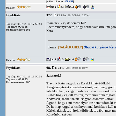
[válaszok erre:
]
#58
#59
Haladó
372.
EtyekKata
Elküldve: 2010-09-08 10:27:41
Írtam nekik is, de semmi hír!
Tagság: 2007-01-13 17:50:51
Azért reménykedem, hogy hátha valakinél megold
Tagszám: #39945
Hozzászólások: 165
Kata
Téma:
[TALÁLKAHELY]
Óbudai kutyások fór
Haladó
68.
EtyekKata
Elküldve: 2010-09-08 10:00:22
Sziasztok!
Tagság: 2007-01-13 17:50:51
Tagszám: #39945
Hozzászólások: 165
Travnik Kata vagyok az Etyeki állatvédőktől.
A segítségeteket szeretném kérni, mert nagy gondb
lábakkal kan, és egy másfél éves barnás szürke sz
Biztos hogy együtt voltak, mert amikor befogtam ő
Kedvesek, szobatiszták. Nagyon összeszokottak.
A gond, hogy a mi menhelyünkre nem tudom ki vin
De holnap reggel a kislányommal kórházba kell 
Kérlek akinek tudjátok küldjétek tovább, mert ma
Köszönöm szépen