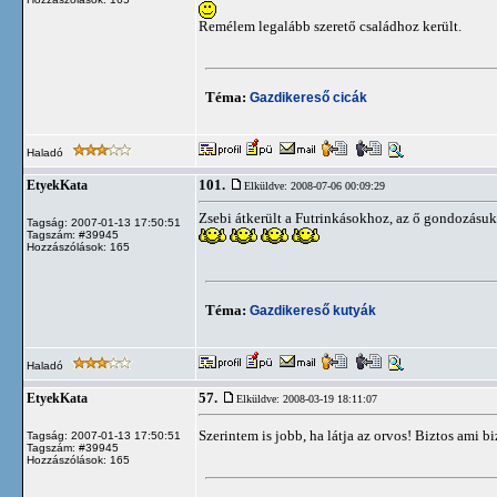
Remélem legalább szerető családhoz került.
Téma:
Gazdikereső cicák
Haladó
101.
EtyekKata
Elküldve: 2008-07-06 00:09:29
Zsebi átkerült a Futrinkásokhoz, az ő gondozásuk
Tagság: 2007-01-13 17:50:51
Tagszám: #39945
Hozzászólások: 165
Téma:
Gazdikereső kutyák
Haladó
57.
EtyekKata
Elküldve: 2008-03-19 18:11:07
Szerintem is jobb, ha látja az orvos! Biztos ami b
Tagság: 2007-01-13 17:50:51
Tagszám: #39945
Hozzászólások: 165