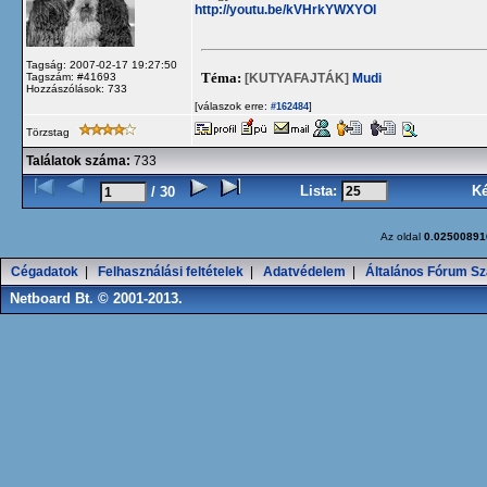
http://youtu.be/kVHrkYWXYOI
Tagság: 2007-02-17 19:27:50
Téma:
[KUTYAFAJTÁK]
Mudi
Tagszám: #41693
Hozzászólások: 733
[válaszok erre:
]
#162484
Törzstag
Találatok száma:
733
Lista:
K
/ 30
Az oldal
0.02500891
Cégadatok
|
Felhasználási feltételek
|
Adatvédelem
|
Általános Fórum Sz
Netboard Bt. © 2001-2013.