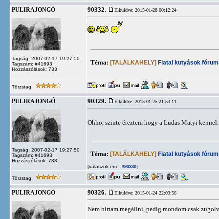
90332.
PULIRAJONGÓ
Elküldve: 2015-01-28 00:12:24
Tagság: 2007-02-17 19:27:50
Téma:
[TALÁLKAHELY]
Fiatal kutyások fórum
Tagszám: #41693
Hozzászólások: 733
Törzstag
90329.
PULIRAJONGÓ
Elküldve: 2015-01-25 21:53:11
Ohho, szinte éreztem hogy a Ludas Matyi kennel
Tagság: 2007-02-17 19:27:50
Téma:
[TALÁLKAHELY]
Fiatal kutyások fórum
Tagszám: #41693
Hozzászólások: 733
[válaszok erre:
]
#90330
Törzstag
90326.
PULIRAJONGÓ
Elküldve: 2015-01-24 22:03:56
Nem bírtam megállni, pedig mondom csak zugolva