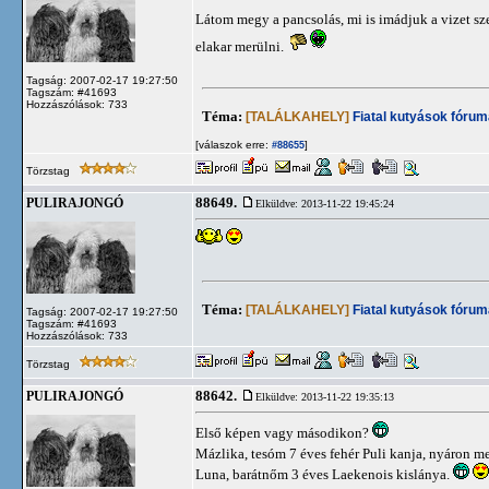
Látom megy a pancsolás, mi is imádjuk a vizet sz
elakar merülni.
Tagság: 2007-02-17 19:27:50
Tagszám: #41693
Hozzászólások: 733
Téma:
[TALÁLKAHELY]
Fiatal kutyások fórum
[válaszok erre:
]
#88655
Törzstag
88649.
PULIRAJONGÓ
Elküldve: 2013-11-22 19:45:24
Téma:
[TALÁLKAHELY]
Fiatal kutyások fórum
Tagság: 2007-02-17 19:27:50
Tagszám: #41693
Hozzászólások: 733
Törzstag
88642.
PULIRAJONGÓ
Elküldve: 2013-11-22 19:35:13
Első képen vagy másodikon?
Mázlika, tesóm 7 éves fehér Puli kanja, nyáron 
Luna, barátnőm 3 éves Laekenois kislánya.