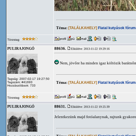
Téma:
[TALÁLKAHELY]
Fiatal kutyások fórum
Törzstag
88636.
PULIRAJONGÓ
Elküldve: 2013-11-22 19:29:16
Nem, jövőre ha minden igaz költözik barátn
Tagság: 2007-02-17 19:27:50
Téma:
[TALÁLKAHELY]
Fiatal kutyások fórum
Tagszám: #41693
Hozzászólások: 733
Törzstag
88631.
PULIRAJONGÓ
Elküldve: 2013-11-22 19:25:39
Jelentkezünk majd fotóalanynak, rajtunk gyakor