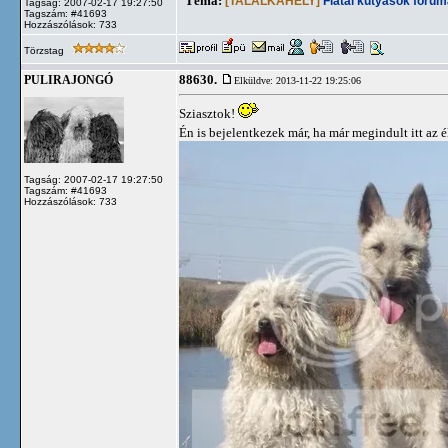
Téma:
[TALÁLKAHELY]
Fiatal kutyások fórum
Tagság: 2007-02-17 19:27:50
Tagszám: #41693
Hozzászólások: 733
Törzstag
88630.
PULIRAJONGÓ
Elküldve: 2013-11-22 19:25:06
Sziasztok!
Én is bejelentkezek már, ha már megindult itt az é
Tagság: 2007-02-17 19:27:50
Tagszám: #41693
Hozzászólások: 733