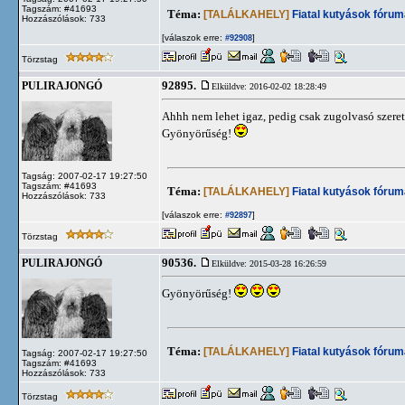
Tagszám: #41693
Téma:
[TALÁLKAHELY]
Fiatal kutyások fórum
Hozzászólások: 733
[válaszok erre:
]
#92908
Törzstag
92895.
PULIRAJONGÓ
Elküldve: 2016-02-02 18:28:49
Ahhh nem lehet igaz, pedig csak zugolvasó szeret
Gyönyörűség!
Tagság: 2007-02-17 19:27:50
Tagszám: #41693
Téma:
[TALÁLKAHELY]
Fiatal kutyások fórum
Hozzászólások: 733
[válaszok erre:
]
#92897
Törzstag
90536.
PULIRAJONGÓ
Elküldve: 2015-03-28 16:26:59
Gyönyörűség!
Téma:
[TALÁLKAHELY]
Fiatal kutyások fórum
Tagság: 2007-02-17 19:27:50
Tagszám: #41693
Hozzászólások: 733
Törzstag