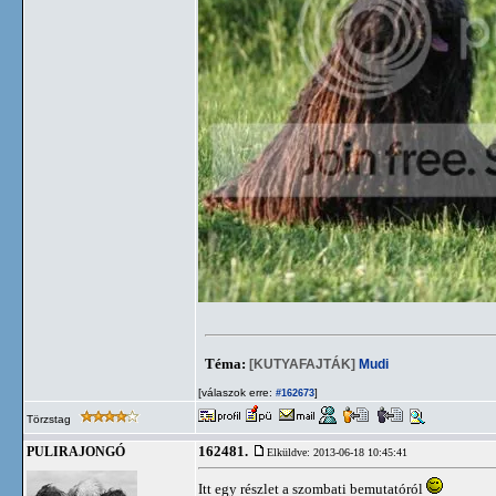
Téma:
[KUTYAFAJTÁK]
Mudi
[válaszok erre:
]
#162673
Törzstag
162481.
PULIRAJONGÓ
Elküldve: 2013-06-18 10:45:41
Itt egy részlet a szombati bemutatóról