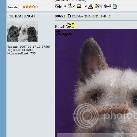
#88660
Törzstag
88652.
PULIRAJONGÓ
Elküldve: 2013-11-22 19:48:10
Köszi!
Tagság: 2007-02-17 19:27:50
Tagszám: #41693
Hozzászólások: 733