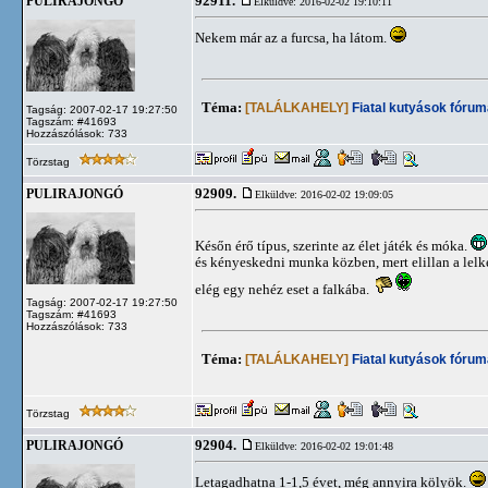
92911.
PULIRAJONGÓ
Elküldve: 2016-02-02 19:10:11
Nekem már az a furcsa, ha látom.
Téma:
[TALÁLKAHELY]
Fiatal kutyások fórum
Tagság: 2007-02-17 19:27:50
Tagszám: #41693
Hozzászólások: 733
Törzstag
92909.
PULIRAJONGÓ
Elküldve: 2016-02-02 19:09:05
Későn érő típus, szerinte az élet játék és móka.
és kényeskedni munka közben, mert elillan a lelk
elég egy nehéz eset a falkába.
Tagság: 2007-02-17 19:27:50
Tagszám: #41693
Hozzászólások: 733
Téma:
[TALÁLKAHELY]
Fiatal kutyások fórum
Törzstag
92904.
PULIRAJONGÓ
Elküldve: 2016-02-02 19:01:48
Letagadhatna 1-1,5 évet, még annyira kölyök.