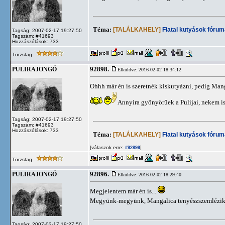
Téma:
[TALÁLKAHELY]
Fiatal kutyások fórum
Tagság: 2007-02-17 19:27:50
Tagszám: #41693
Hozzászólások: 733
Törzstag
92898.
PULIRAJONGÓ
Elküldve: 2016-02-02 18:34:12
Ohhh már én is szeretnék kiskutyázni, pedig Man
Annyira gyönyörűek a Pulijai, nekem i
Tagság: 2007-02-17 19:27:50
Tagszám: #41693
Hozzászólások: 733
Téma:
[TALÁLKAHELY]
Fiatal kutyások fórum
[válaszok erre:
]
#92899
Törzstag
92896.
PULIRAJONGÓ
Elküldve: 2016-02-02 18:29:40
Megjelentem már én is...
Megyünk-megyünk, Mangalica tenyészszemlézi
Tagság: 2007-02-17 19:27:50