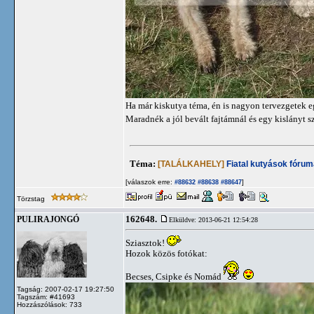
Ha már kiskutya téma, én is nagyon tervezgetek e
Maradnék a jól bevált fajtámnál és egy kislányt 
Téma:
[TALÁLKAHELY]
Fiatal kutyások fórum
[válaszok erre:
]
#88632
#88638
#88647
Törzstag
162648.
PULIRAJONGÓ
Elküldve: 2013-06-21 12:54:28
Sziasztok!
Hozok közös fotókat:
Becses, Csipke és Nomád
Tagság: 2007-02-17 19:27:50
Tagszám: #41693
Hozzászólások: 733