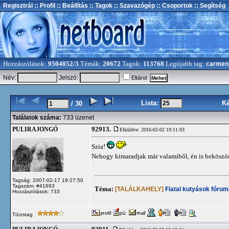
Regisztrál
:: Profil
:: Beállítás
:: Tagok
:: Szavazógép
:: Csoportok
:: Segítség
Hozzászólások:
9504052/3
Témák:
20672
Tagok:
113768
Legújabb tag:
carmen
Név:
Jelszó:
Eltárol
Lista:
K
/ 30
Találatok száma:
733 üzenet
92913.
PULIRAJONGÓ
Elküldve: 2016-02-02 19:11:03
Szia!
Nehogy kimaradjak már valamiből, én is bekösz
Tagság: 2007-02-17 19:27:50
Tagszám: #41693
Téma:
[TALÁLKAHELY]
Fiatal kutyások fórum
Hozzászólások: 733
Törzstag