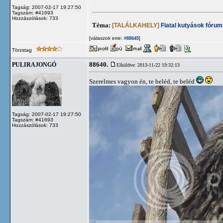
Tagság: 2007-02-17 19:27:50
Tagszám: #41693
Hozzászólások: 733
Téma:
[TALÁLKAHELY]
Fiatal kutyások fórum
[válaszok erre:
]
#88645
Törzstag
88640.
PULIRAJONGÓ
Elküldve: 2013-11-22 19:32:13
Szerelmes vagyon én, te beléd, te beléd
Tagság: 2007-02-17 19:27:50
Tagszám: #41693
Hozzászólások: 733