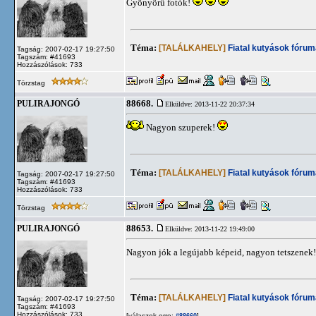
Gyönyörű fotók!
Téma:
[TALÁLKAHELY]
Fiatal kutyások fórum
Tagság: 2007-02-17 19:27:50
Tagszám: #41693
Hozzászólások: 733
Törzstag
88668.
PULIRAJONGÓ
Elküldve: 2013-11-22 20:37:34
Nagyon szuperek!
Téma:
[TALÁLKAHELY]
Fiatal kutyások fórum
Tagság: 2007-02-17 19:27:50
Tagszám: #41693
Hozzászólások: 733
Törzstag
88653.
PULIRAJONGÓ
Elküldve: 2013-11-22 19:49:00
Nagyon jók a legújabb képeid, nagyon tetszenek
Téma:
[TALÁLKAHELY]
Fiatal kutyások fórum
Tagság: 2007-02-17 19:27:50
Tagszám: #41693
Hozzászólások: 733
[válaszok erre:
]