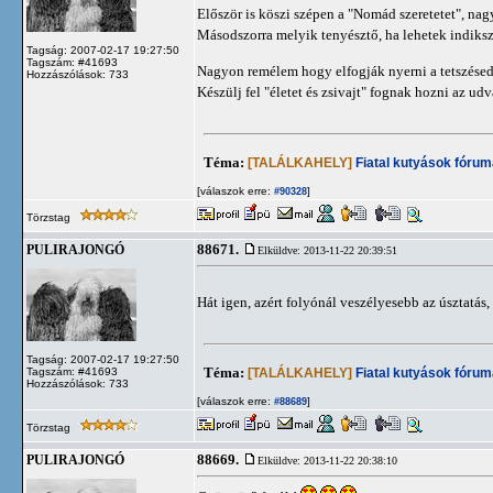
Először is köszi szépen a "Nomád szeretetet", na
Másodszorra melyik tenyésztő, ha lehetek indiks
Tagság: 2007-02-17 19:27:50
Tagszám: #41693
Nagyon remélem hogy elfogják nyerni a tetszésede
Hozzászólások: 733
Készülj fel "életet és zsivajt" fognak hozni az ud
Téma:
[TALÁLKAHELY]
Fiatal kutyások fórum
[válaszok erre:
]
#90328
Törzstag
88671.
PULIRAJONGÓ
Elküldve: 2013-11-22 20:39:51
Hát igen, azért folyónál veszélyesebb az úsztatá
Tagság: 2007-02-17 19:27:50
Téma:
[TALÁLKAHELY]
Fiatal kutyások fórum
Tagszám: #41693
Hozzászólások: 733
[válaszok erre:
]
#88689
Törzstag
88669.
PULIRAJONGÓ
Elküldve: 2013-11-22 20:38:10