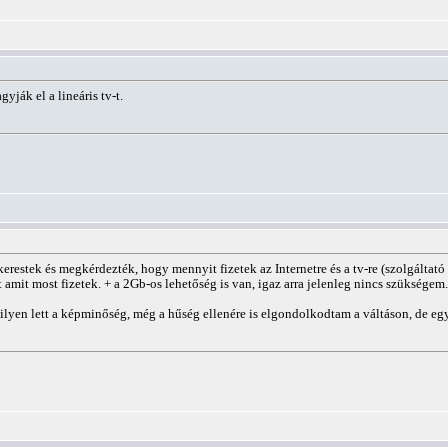
yják el a lineáris tv-t.
kerestek és megkérdezték, hogy mennyit fizetek az Internetre és a tv-re (szolgálta
 amit most fizetek. + a 2Gb-os lehetőség is van, igaz arra jelenleg nincs szükségem.
milyen lett a képminőség, még a hűség ellenére is elgondolkodtam a váltáson, de eg