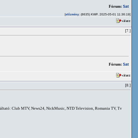
Fórum:
Sat
[
: (8635) KWP, 2025-05-01 11:36:19]
előzmény
[7.]
Fórum:
Sat
[8.]
olgáltató: Club MTV, News24, NickMusic, NTD Television, Romania TV, Tv