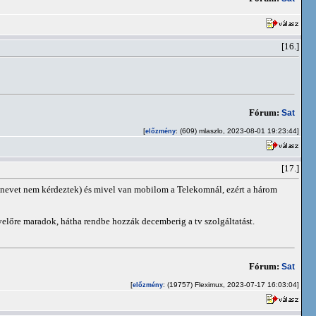
[16.]
Fórum:
Sat
[
: (609) mlaszlo, 2023-08-01 19:23:44]
előzmény
[17.]
tó nevet nem kérdeztek) és mivel van mobilom a Telekomnál, ezért a három
yelőre maradok, hátha rendbe hozzák decemberig a tv szolgáltatást.
Fórum:
Sat
[
: (19757) Fleximux, 2023-07-17 16:03:04]
előzmény