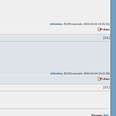
[
: (5135) szucsok, 2024-02-24 13:31:31]
előzmény
[14.]
[
: (5133) szucsok, 2024-02-24 13:11:50]
előzmény
[15.]
Fórum:
Sat