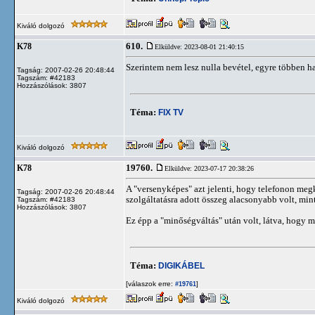
Kiváló dolgozó
610.
K78
Elküldve: 2023-08-01 21:40:15
Szerintem nem lesz nulla bevétel, egyre többen hag
Tagság: 2007-02-26 20:48:44
Tagszám: #42183
Hozzászólások: 3807
Téma:
FIX TV
Kiváló dolgozó
19760.
K78
Elküldve: 2023-07-17 20:38:26
A "versenyképes" azt jelenti, hogy telefonon meg
Tagság: 2007-02-26 20:48:44
szolgáltatásra adott összeg alacsonyabb volt, mint
Tagszám: #42183
Hozzászólások: 3807
Ez épp a "minőségváltás" után volt, látva, hogy 
Téma:
DIGIKÁBEL
[válaszok erre:
]
#19761
Kiváló dolgozó