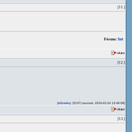
[11.]
Fórum:
Sat
[12.]
[
: (5137) szucsok, 2024-02-24 13:46:08]
előzmény
[13.]