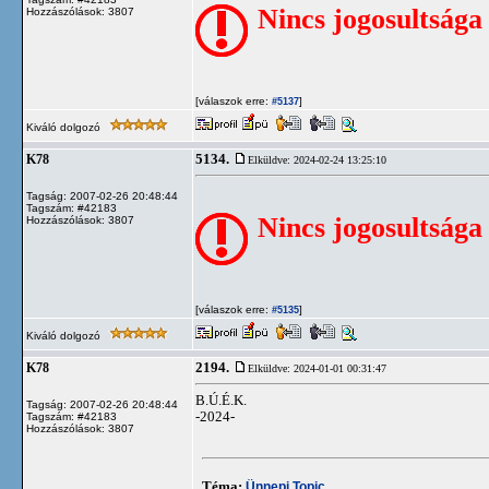
Nincs jogosultsága
Hozzászólások: 3807
[válaszok erre:
]
#5137
Kiváló dolgozó
5134.
K78
Elküldve: 2024-02-24 13:25:10
Tagság: 2007-02-26 20:48:44
Tagszám: #42183
Nincs jogosultsága
Hozzászólások: 3807
[válaszok erre:
]
#5135
Kiváló dolgozó
2194.
K78
Elküldve: 2024-01-01 00:31:47
B.Ú.É.K.
Tagság: 2007-02-26 20:48:44
-2024-
Tagszám: #42183
Hozzászólások: 3807
Téma:
Ünnepi Topic