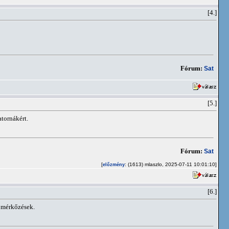
[4.]
Fórum:
Sat
[5.]
tornákért.
Fórum:
Sat
[
: (1613) mlaszlo, 2025-07-11 10:01:10]
előzmény
[6.]
a mérkőzések.