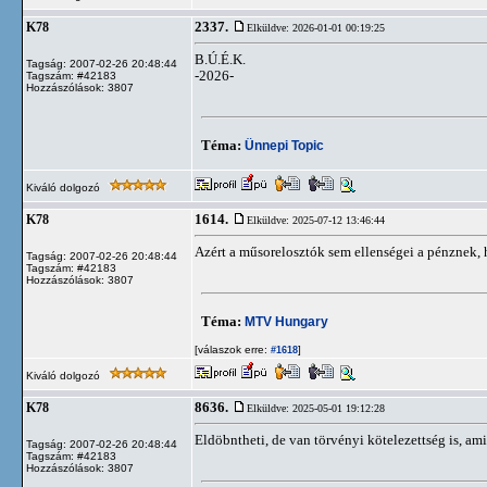
2337.
K78
Elküldve: 2026-01-01 00:19:25
B.Ú.É.K.
Tagság: 2007-02-26 20:48:44
-2026-
Tagszám: #42183
Hozzászólások: 3807
Téma:
Ünnepi Topic
Kiváló dolgozó
1614.
K78
Elküldve: 2025-07-12 13:46:44
Azért a műsorelosztók sem ellenségei a pénznek, 
Tagság: 2007-02-26 20:48:44
Tagszám: #42183
Hozzászólások: 3807
Téma:
MTV Hungary
[válaszok erre:
]
#1618
Kiváló dolgozó
8636.
K78
Elküldve: 2025-05-01 19:12:28
Eldöbntheti, de van törvényi kötelezettség is, ami
Tagság: 2007-02-26 20:48:44
Tagszám: #42183
Hozzászólások: 3807