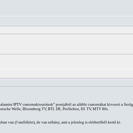
valamint IPTV csatornakiosztások” pontjából az alábbi csatornákat kivezeti a Sz
eutsche Welle, Bloomberg TV, RTL DE, ProSieben, D1 TV, MTV 80s.
an van (J melléklet), de van néhány, ami a jelenleg is elérhetőből kerül ki.