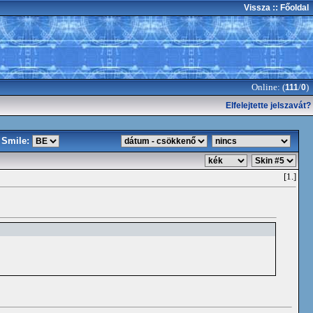
Vissza
:: Főoldal
Online: (
/
)
111
0
Elfelejtette jelszavát?
Smile:
[1.]