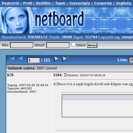
Regisztrál
:: Profil
:: Beállítás
:: Tagok
:: Szavazógép
:: Csoportok
:: Segítség
Hozzászólások:
9503883/31
Témák:
20608
Tagok:
113764
Legújabb tag:
xiang
Név:
Jelszó:
Eltárol
Lista:
/ 153
Találatok száma:
3807 üzenet
3184.
K78
Elküldve: 2026-07-02 08:06:24
A Disco tv.n a saját logón kívül sok klipen van e
Tagság: 2007-02-26 20:48:44
Tagszám: #42183
Hozzászólások: 3807