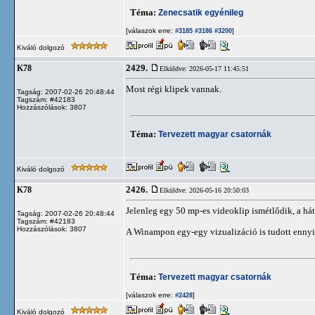
Téma:
Zenecsatik egyénileg
[válaszok erre:
]
#3185
#3186
#3200
Kiváló dolgozó
2429.
K78
Elküldve: 2026-05-17 11:45:51
Most régi klipek vannak.
Tagság: 2007-02-26 20:48:44
Tagszám: #42183
Hozzászólások: 3807
Téma:
Tervezett magyar csatornák
Kiváló dolgozó
2426.
K78
Elküldve: 2026-05-16 20:50:03
Jelenleg egy 50 mp-es videoklip ismétlődik, a há
Tagság: 2007-02-26 20:48:44
Tagszám: #42183
Hozzászólások: 3807
A Winampon egy-egy vizualizáció is tudott ennyit,
Téma:
Tervezett magyar csatornák
[válaszok erre:
]
#2428
Kiváló dolgozó