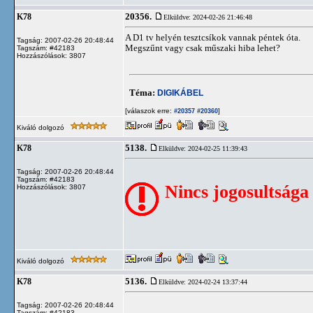
20356.
K78
Elküldve: 2024-02-26 21:46:48
A D1 tv helyén tesztcsíkok vannak péntek óta.
Tagság: 2007-02-26 20:48:44
Megszűnt vagy csak műszaki hiba lehet?
Tagszám: #42183
Hozzászólások: 3807
Téma:
DIGIKÁBEL
[válaszok erre:
]
#20357
#20360
Kiváló dolgozó
5138.
K78
Elküldve: 2024-02-25 11:39:43
Tagság: 2007-02-26 20:48:44
Tagszám: #42183
Nincs jogosultsága
Hozzászólások: 3807
Kiváló dolgozó
5136.
K78
Elküldve: 2024-02-24 13:37:44
Tagság: 2007-02-26 20:48:44
Tagszám: #42183