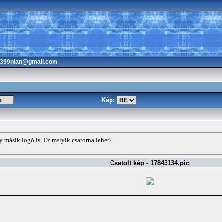
3399nian@gmail.com
Kép:
gy másik logó is. Ez melyik csatorna lehet?
Csatolt kép - 17843134.pic