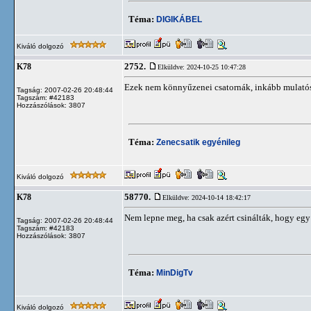
Téma:
DIGIKÁBEL
Kiváló dolgozó
2752.
K78
Elküldve: 2024-10-25 10:47:28
Ezek nem könnyűzenei csatornák, inkább mulatós
Tagság: 2007-02-26 20:48:44
Tagszám: #42183
Hozzászólások: 3807
Téma:
Zenecsatik egyénileg
Kiváló dolgozó
58770.
K78
Elküldve: 2024-10-14 18:42:17
Nem lepne meg, ha csak azért csinálták, hogy egy 
Tagság: 2007-02-26 20:48:44
Tagszám: #42183
Hozzászólások: 3807
Téma:
MinDigTv
Kiváló dolgozó