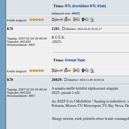
Téma:
RTL (korábban RTL Klub)
[válaszok erre:
]
#8637
Kiváló dolgozó
2281.
K78
Elküldve: 2025-01-01 01:01:17
B.Ú.É.K.
Tagság: 2007-02-26 20:48:44
-2025-
Tagszám: #42183
Hozzászólások: 3807
Téma:
Ünnepi Topic
Kiváló dolgozó
20829.
K78
Elküldve: 2024-11-09 10:09:24
A számla mellé küldött tájékoztató alapján:
Tagság: 2007-02-26 20:48:44
2025. január 1-től:
Tagszám: #42183
Hozzászólások: 3807
Az ÁSZF E és J Melléklet ”Analóg és kábeltévé, 
Polonia, Motors TV, Motorsport TV, Sky News, D
Ahogy nézem, ezek jelentős része lezárt csomagokb