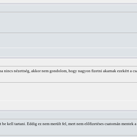
ha nincs nézettség, akkor nem gondolom, hogy nagyon fizetni akarnak ezekért a csa
t be kell tartani. Eddig ez nem merült fel, mert nem előfizetéses csatornán mentek 