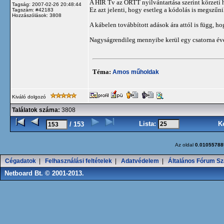
A HIR Tv az ORTT nyilvántartása szerint körzeti h
Tagság: 2007-02-26 20:48:44
Ez azt jelenti, hogy esetleg a kódolás is megszűn
Tagszám: #42183
Hozzászólások: 3808
A kábelen továbbított adások ára attól is függ, 
Nagyságrendileg mennyibe kerül egy csatorna é
Téma:
Amos műholdak
Kiváló dolgozó
Találatok száma:
3808
Lista:
K
/ 153
Az oldal
0.01055788
Cégadatok
|
Felhasználási feltételek
|
Adatvédelem
|
Általános Fórum Sz
Netboard Bt. © 2001-2013.