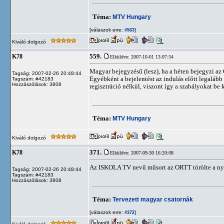
Téma:
MTV Hungary
[válaszok erre:
]
#563
Kiváló dolgozó
559.
K78
Elküldve: 2007-10-01 13:07:54
Magyar bejegyzésű (lesz), ha a héten bejegyzi az
Tagság: 2007-02-26 20:48:44
Egyébként a bejelentést az indulás előtt legaláb
Tagszám: #42183
Hozzászólások: 3808
regisztráció nélkül, viszont így a szabályokat be k
Téma:
MTV Hungary
Kiváló dolgozó
371.
K78
Elküldve: 2007-09-30 16:20:08
Az ISKOLA TV nevű műsort az ORTT törölte a nyil
Tagság: 2007-02-26 20:48:44
Tagszám: #42183
Hozzászólások: 3808
Téma:
Tervezett magyar csatornák
[válaszok erre:
]
#372