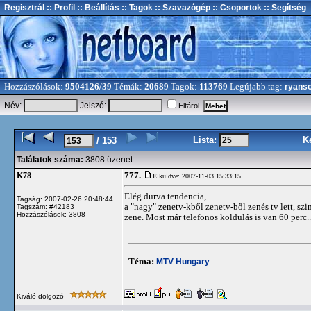
Regisztrál
:: Profil
:: Beállítás
:: Tagok
:: Szavazógép
:: Csoportok
:: Segítség
Hozzászólások:
9504126/39
Témák:
20689
Tagok:
113769
Legújabb tag:
ryans
Név:
Jelszó:
Eltárol
Lista:
K
/ 153
Találatok száma:
3808 üzenet
777.
K78
Elküldve: 2007-11-03 15:33:15
Elég durva tendencia,
Tagság: 2007-02-26 20:48:44
a "nagy" zenetv-kből zenetv-ből zenés tv lett, sz
Tagszám: #42183
Hozzászólások: 3808
zene. Most már telefonos koldulás is van 60 perc..
Téma:
MTV Hungary
Kiváló dolgozó