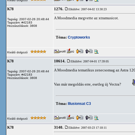
Kiváló dolgozó
1276.
K78
Elküldve: 2007-04-02 13:30:23
A Moodmedia megvette az xtramusicot.
Tagság: 2007-02-26 20:48:44
Tagszám: #42183
Hozzászólások: 3808
Téma:
Cryptoworks
Kiváló dolgozó
10614.
K78
Elküldve: 2007-04-01 17:39:05
A Moodmedia tematikus zenecsomag az Astra 1205
Tagság: 2007-02-26 20:48:44
Tagszám: #42183
Hozzászólások: 3808
Van már megoldás erre, esetleg új Vectra?
Téma:
Illusionsat C3
Kiváló dolgozó
3140.
K78
Elküldve: 2007-03-23 17:18:11