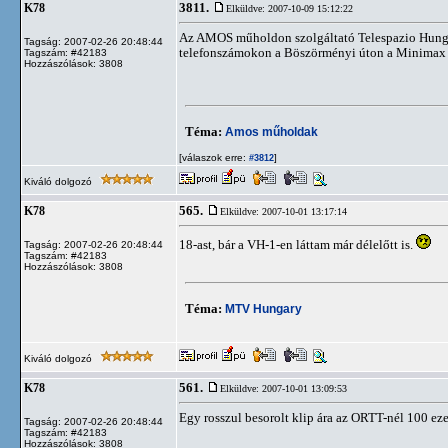
3811.
K78
Elküldve: 2007-10-09 15:12:22
Az AMOS műholdon szolgáltató Telespazio Hunga
Tagság: 2007-02-26 20:48:44
telefonszámokon a Böszörményi úton a Minimax a 
Tagszám: #42183
Hozzászólások: 3808
Téma:
Amos műholdak
[válaszok erre:
]
#3812
Kiváló dolgozó
565.
K78
Elküldve: 2007-10-01 13:17:14
18-ast, bár a VH-1-en láttam már délelőtt is.
Tagság: 2007-02-26 20:48:44
Tagszám: #42183
Hozzászólások: 3808
Téma:
MTV Hungary
Kiváló dolgozó
561.
K78
Elküldve: 2007-10-01 13:09:53
Egy rosszul besorolt klip ára az ORTT-nél 100 eze
Tagság: 2007-02-26 20:48:44
Tagszám: #42183
Hozzászólások: 3808