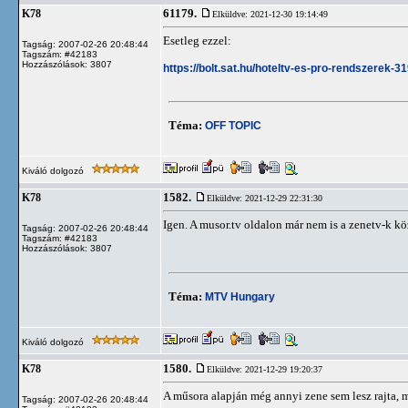
61179.
K78
Elküldve: 2021-12-30 19:14:49
Esetleg ezzel:
Tagság: 2007-02-26 20:48:44
Tagszám: #42183
Hozzászólások: 3807
https://bolt.sat.hu/hoteltv-es-pro-rendszerek-
Téma:
OFF TOPIC
Kiváló dolgozó
1582.
K78
Elküldve: 2021-12-29 22:31:30
Igen. A musor.tv oldalon már nem is a zenetv-k köz
Tagság: 2007-02-26 20:48:44
Tagszám: #42183
Hozzászólások: 3807
Téma:
MTV Hungary
Kiváló dolgozó
1580.
K78
Elküldve: 2021-12-29 19:20:37
A műsora alapján még annyi zene sem lesz rajta, m
Tagság: 2007-02-26 20:48:44