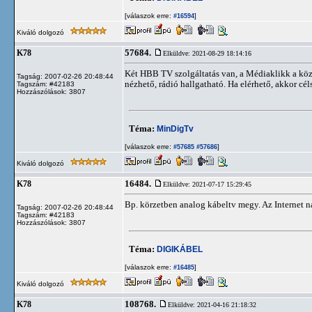
[válaszok erre:
]
#16594
Kiváló dolgozó
57684.
K78
Elküldve: 2021-08-29 18:14:16
Két HBB TV szolgáltatás van, a Médiaklikk a közm
Tagság: 2007-02-26 20:48:44
nézhető, rádió hallgatható. Ha elérhető, akkor cél
Tagszám: #42183
Hozzászólások: 3807
Téma:
MinDigTv
[válaszok erre:
]
#57685
#57686
Kiváló dolgozó
16484.
K78
Elküldve: 2021-07-17 15:29:45
Bp. körzetben analog kábeltv megy. Az Internet na
Tagság: 2007-02-26 20:48:44
Tagszám: #42183
Hozzászólások: 3807
Téma:
DIGIKÁBEL
[válaszok erre:
]
#16485
Kiváló dolgozó
108768.
K78
Elküldve: 2021-04-16 21:18:32