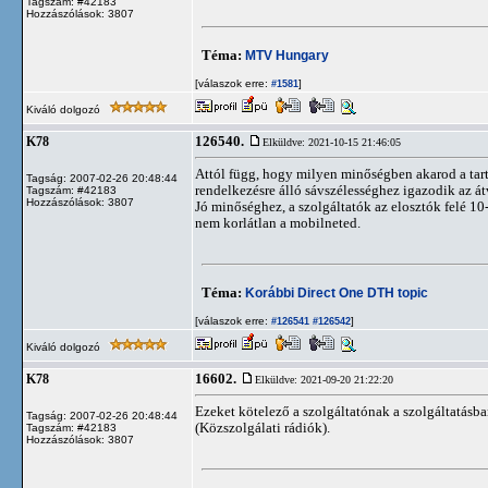
Tagszám: #42183
Hozzászólások: 3807
Téma:
MTV Hungary
[válaszok erre:
]
#1581
Kiváló dolgozó
126540.
K78
Elküldve: 2021-10-15 21:46:05
Attól függ, hogy milyen minőségben akarod a tarta
Tagság: 2007-02-26 20:48:44
rendelkezésre álló sávszélességhez igazodik az átv
Tagszám: #42183
Hozzászólások: 3807
Jó minőséghez, a szolgáltatók az elosztók felé 10-
nem korlátlan a mobilneted.
Téma:
Korábbi Direct One DTH topic
[válaszok erre:
]
#126541
#126542
Kiváló dolgozó
16602.
K78
Elküldve: 2021-09-20 21:22:20
Ezeket kötelező a szolgáltatónak a szolgáltatásba
Tagság: 2007-02-26 20:48:44
(Közszolgálati rádiók).
Tagszám: #42183
Hozzászólások: 3807