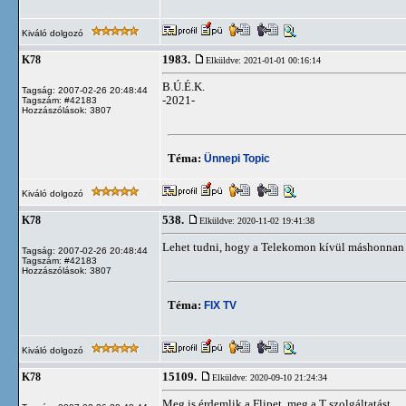
Kiváló dolgozó
1983.
K78
Elküldve: 2021-01-01 00:16:14
B.Ú.É.K.
Tagság: 2007-02-26 20:48:44
-2021-
Tagszám: #42183
Hozzászólások: 3807
Téma:
Ünnepi Topic
Kiváló dolgozó
538.
K78
Elküldve: 2020-11-02 19:41:38
Lehet tudni, hogy a Telekomon kívül máshonnan 
Tagság: 2007-02-26 20:48:44
Tagszám: #42183
Hozzászólások: 3807
Téma:
FIX TV
Kiváló dolgozó
15109.
K78
Elküldve: 2020-09-10 21:24:34
Meg is érdemlik a Flipet, meg a T szolgáltatást...