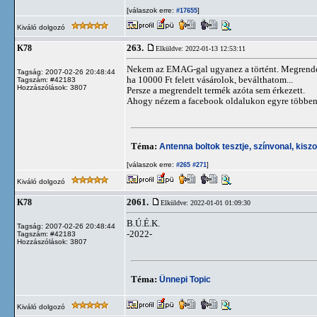
[válaszok erre:
]
#17655
Kiváló dolgozó
263.
K78
Elküldve: 2022-01-13 12:53:11
Nekem az EMAG-gal ugyanez a történt. Megrendelé
Tagság: 2007-02-26 20:48:44
ha 10000 Ft felett vásárolok, beválthatom...
Tagszám: #42183
Hozzászólások: 3807
Persze a megrendelt termék azóta sem érkezett.
Ahogy nézem a facebook oldalukon egyre többen ír
Téma:
Antenna boltok tesztje, színvonal, kisz
[válaszok erre:
]
#265
#271
Kiváló dolgozó
2061.
K78
Elküldve: 2022-01-01 01:09:30
B.Ú.É.K.
Tagság: 2007-02-26 20:48:44
-2022-
Tagszám: #42183
Hozzászólások: 3807
Téma:
Ünnepi Topic
Kiváló dolgozó