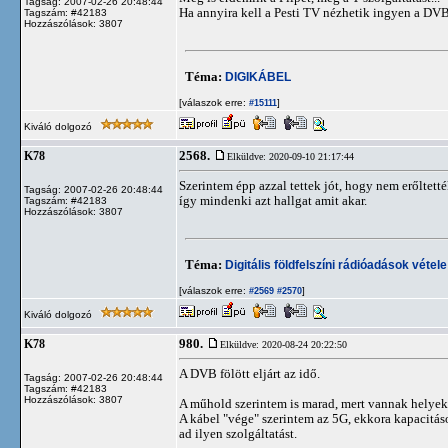
Tagság: 2007-02-26 20:48:44
Ha annyira kell a Pesti TV nézhetik ingyen a DVB
Tagszám: #42183
Hozzászólások: 3807
Téma:
DIGIKÁBEL
[válaszok erre:
]
#15111
Kiváló dolgozó
2568.
K78
Elküldve: 2020-09-10 21:17:44
Szerintem épp azzal tettek jót, hogy nem erőltett
Tagság: 2007-02-26 20:48:44
így mindenki azt hallgat amit akar.
Tagszám: #42183
Hozzászólások: 3807
Téma:
Digitális földfelszíni rádióadások véte
[válaszok erre:
]
#2569
#2570
Kiváló dolgozó
980.
K78
Elküldve: 2020-08-24 20:22:50
A DVB fölött eljárt az idő.
Tagság: 2007-02-26 20:48:44
Tagszám: #42183
Hozzászólások: 3807
A műhold szerintem is marad, mert vannak helyek, 
A kábel "vége" szerintem az 5G, ekkora kapacitás
ad ilyen szolgáltatást.