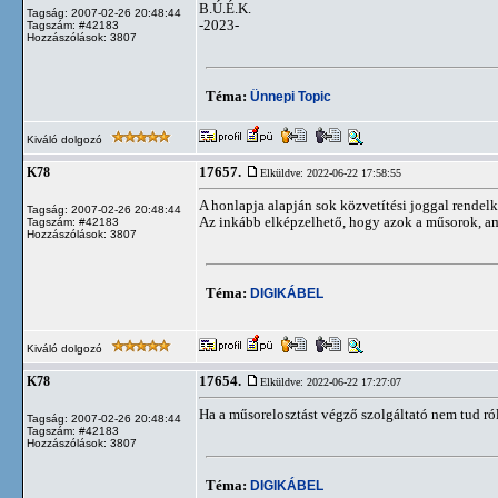
B.Ú.É.K.
Tagság: 2007-02-26 20:48:44
-2023-
Tagszám: #42183
Hozzászólások: 3807
Téma:
Ünnepi Topic
Kiváló dolgozó
17657.
K78
Elküldve: 2022-06-22 17:58:55
A honlapja alapján sok közvetítési joggal rendel
Tagság: 2007-02-26 20:48:44
Az inkább elképzelhető, hogy azok a műsorok, a
Tagszám: #42183
Hozzászólások: 3807
Téma:
DIGIKÁBEL
Kiváló dolgozó
17654.
K78
Elküldve: 2022-06-22 17:27:07
Ha a műsorelosztást végző szolgáltató nem tud ró
Tagság: 2007-02-26 20:48:44
Tagszám: #42183
Hozzászólások: 3807
Téma:
DIGIKÁBEL