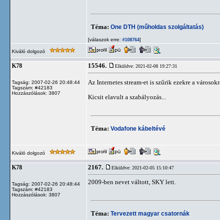
Téma:
One DTH (műholdas szolgáltatás)
[válaszok erre:
]
#108764
Kiváló dolgozó
15546.
K78
Elküldve: 2021-02-08 19:27:31
Az Internetes stream-et is szűrik ezekre a városok
Tagság: 2007-02-26 20:48:44
Tagszám: #42183
Hozzászólások: 3807
Kicsit elavult a szabályozás...
Téma:
Vodafone kábeltévé
Kiváló dolgozó
2167.
K78
Elküldve: 2021-02-05 15:10:47
2009-ben nevet váltott, SKY lett.
Tagság: 2007-02-26 20:48:44
Tagszám: #42183
Hozzászólások: 3807
Téma:
Tervezett magyar csatornák