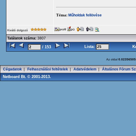
Téma:
Műholdak fellövése
Kiváló dolgozó
Találatok száma:
3807
Lista:
K
/ 153
Az oldal
0.02356505
Cégadatok
|
Felhasználási feltételek
|
Adatvédelem
|
Általános Fórum Sz
Netboard Bt. © 2001-2013.