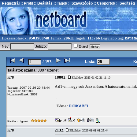
Regisztrál
:: Profil
:: Beállítás
:: Tagok
:: Szavazógép
:: Csoportok
:: Segítség
Hozzászólások:
9503900/48
Témák:
20611
Tagok:
113766
Legújabb tag:
batista
Név:
Jelszó:
Eltárol
Lista:
K
/ 153
Találatok száma:
3807 üzenet
18802.
K78
Elküldve: 2023-01-02 21:11:10
A d1-en megy sok Jazz műsor. A hatoscsatorna ink
Tagság: 2007-02-26 20:48:44
Tagszám: #42183
Hozzászólások: 3807
Téma:
DIGIKÁBEL
Kiváló dolgozó
2132.
K78
Elküldve: 2023-01-01 01:25:44