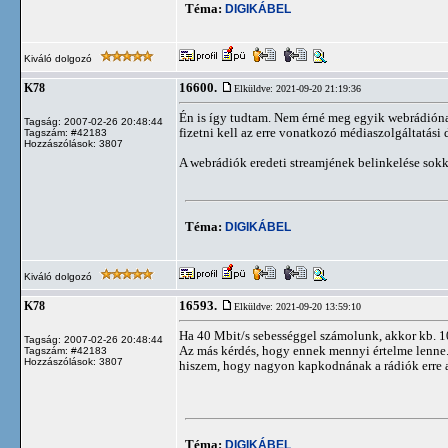
Téma:
DIGIKÁBEL
Kiváló dolgozó
16600.
K78
Elküldve: 2021-09-20 21:19:36
Én is így tudtam. Nem érné meg egyik webrádiónak
Tagság: 2007-02-26 20:48:44
fizetni kell az erre vonatkozó médiaszolgáltatási dí
Tagszám: #42183
Hozzászólások: 3807
A webrádiók eredeti streamjének belinkelése sokk
Téma:
DIGIKÁBEL
Kiváló dolgozó
16593.
K78
Elküldve: 2021-09-20 13:59:10
Ha 40 Mbit/s sebességgel számolunk, akkor kb. 10
Tagság: 2007-02-26 20:48:44
Az más kérdés, hogy ennek mennyi értelme lenne. 
Tagszám: #42183
Hozzászólások: 3807
hiszem, hogy nagyon kapkodnának a rádiók erre a 
Téma:
DIGIKÁBEL