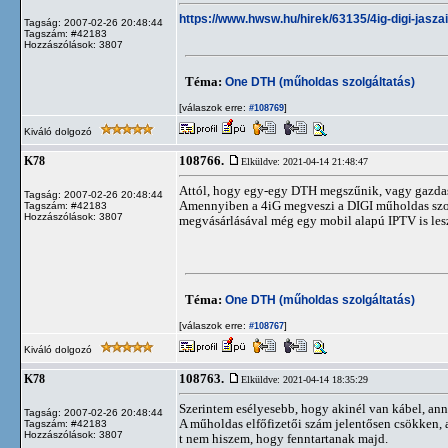
https://www.hwsw.hu/hirek/63135/4ig-digi-jaszai
Tagság: 2007-02-26 20:48:44
Tagszám: #42183
Hozzászólások: 3807
Téma:
One DTH (műholdas szolgáltatás)
[válaszok erre:
]
#108769
Kiváló dolgozó
108766.
K78
Elküldve: 2021-04-14 21:48:47
Attól, hogy egy-egy DTH megszűnik, vagy gazdas
Tagság: 2007-02-26 20:48:44
Amennyiben a 4iG megveszi a DIGI műholdas szolgá
Tagszám: #42183
Hozzászólások: 3807
megvásárlásával még egy mobil alapú IPTV is lesz
Téma:
One DTH (műholdas szolgáltatás)
[válaszok erre:
]
#108767
Kiváló dolgozó
108763.
K78
Elküldve: 2021-04-14 18:35:29
Szerintem esélyesebb, hogy akinél van kábel, anna
Tagság: 2007-02-26 20:48:44
A műholdas elfőfizetői szám jelentősen csökken, 
Tagszám: #42183
Hozzászólások: 3807
t nem hiszem, hogy fenntartanak majd.