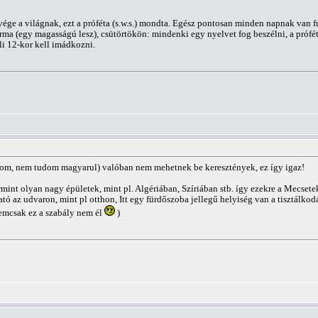
vége a világnak, ezt a próféta (s.w.s.) mondta. Egész pontosan minden napnak van fu
rma (egy magasságú lesz), csütörtökön: mindenki egy nyelvet fog beszélni, a prófét
li 12-kor kell imádkozni.
rom, nem tudom magyarul) valóban nem mehetnek be keresztények, ez így igaz!
nt olyan nagy épületek, mint pl. Algériában, Szíriában stb. így ezekre a Mecsetek
ható az udvaron, mint pl otthon, Itt egy fürdőszoba jellegű helyiség van a tisztá
emcsak ez a szabály nem él
)