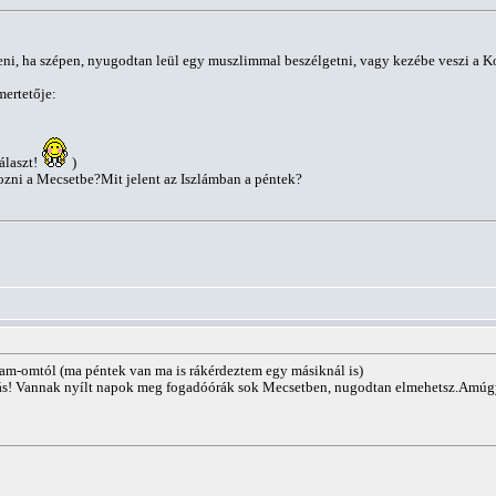
eni, ha szépen, nyugodtan leül egy muszlimmal beszélgetni, vagy kezébe veszi a Ko
mertetője:
választ!
)
zni a Mecsetbe?Mit jelent az Iszlámban a péntek?
am-omtól (ma péntek van ma is rákérdeztem egy másiknál is)
 más! Vannak nyílt napok meg fogadóórák sok Mecsetben, nugodtan elmehetsz.Amúgy