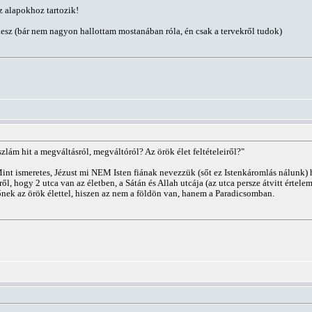
z alapokhoz tartozik!
lesz (bár nem nagyon hallottam mostanában róla, én csak a tervekről tudok)
szlám hit a megváltásról, megváltóról? Az örök élet feltételeiről?"
int ismeretes, Jézust mi NEM Isten fiának nevezzük (sőt ez Istenkáromlás nálunk) h
erről, hogy 2 utca van az életben, a Sátán és Allah utcája (az utca persze átvitt érte
lőnek az örök élettel, hiszen az nem a földön van, hanem a Paradicsomban.