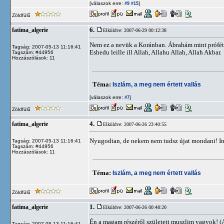
[válaszok erre:
]
#9
#15
Zöldfülű
6.
fatima_algerie
Elküldve: 2007-06-29 00:12:38
Nem ez a nevük a Koránban. Ábrahám mint próféta 
Tagság: 2007-05-13 11:16:41
Eshedu leille ill Allah, Allahu Allah, Allah Akbar.
Tagszám: #44956
Hozzászólások: 11
Téma:
Iszlám, a meg nem értett vallás
[válaszok erre:
]
#7
Zöldfülű
4.
fatima_algerie
Elküldve: 2007-06-26 23:40:55
Nyugodtan, de nekem nem tudsz újat mondani! 
Tagság: 2007-05-13 11:16:41
Tagszám: #44956
Hozzászólások: 11
Téma:
Iszlám, a meg nem értett vallás
Zöldfülű
1.
fatima_algerie
Elküldve: 2007-06-26 00:48:20
Én a magam részéről született muszlim vagyok! 
Tagság: 2007-05-13 11:16:41