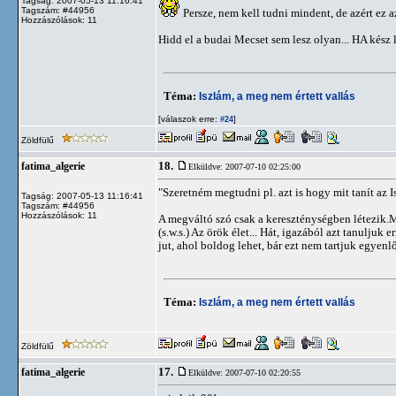
Tagság: 2007-05-13 11:16:41
Tagszám: #44956
Persze, nem kell tudni mindent, de azért ez a
Hozzászólások: 11
Hidd el a budai Mecset sem lesz olyan... HA kész 
Téma:
Iszlám, a meg nem értett vallás
[válaszok erre:
]
#24
Zöldfülű
18.
fatima_algerie
Elküldve: 2007-07-10 02:25:00
"Szeretném megtudni pl. azt is hogy mit tanít az I
Tagság: 2007-05-13 11:16:41
Tagszám: #44956
Hozzászólások: 11
A megváltó szó csak a kereszténységben létezik.M
(s.w.s.) Az örök élet... Hát, igazából azt tanuljuk 
jut, ahol boldog lehet, bár ezt nem tartjuk egyen
Téma:
Iszlám, a meg nem értett vallás
Zöldfülű
17.
fatima_algerie
Elküldve: 2007-07-10 02:20:55