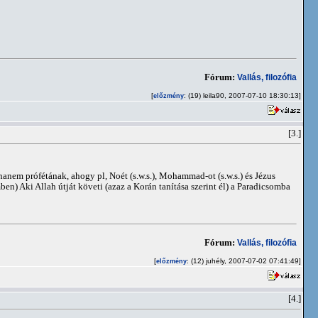
Fórum:
Vallás, filozófia
[
: (19) leila90, 2007-07-10 18:30:13]
előzmény
[3.]
anem prófétának, ahogy pl, Noét (s.w.s.), Mohammad-ot (s.w.s.) és Jézus
lemben) Aki Allah útját követi (azaz a Korán tanítása szerint él) a Paradicsomba
Fórum:
Vallás, filozófia
[
: (12) juhély, 2007-07-02 07:41:49]
előzmény
[4.]