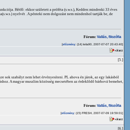
nkciója. Hétfő: ekkor született a próféta (s.w.s.), Kedden:mindenki 33 éves
a(s.w.s.) nyelvét . A pénteki nem dolgozást nem mindenhol tartják be, de
Fórum:
Vallás, filozófia
[
: (14) leila90, 2007-07-07 20:43:40]
előzmény
[5.]
re sok szabályt nem lehet érvényesíteni. PL ahova én járok, az egy lakásból
lkodáshoz. A magyar muszlim közösség mecsetében az érdeklődő bárhová bemehet,
Fórum:
Vallás, filozófia
[
: (15) FRESH, 2007-07-09 19:59:01]
előzmény
[6.]