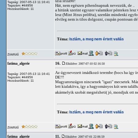
szia leila90!
Tagság: 2007-05-13 11:16:41
Hát, nem egészen pihenőnapnak nevezzük, de ..
Tagszám: #44956
Hozzászólások: 11
a hitünk szerint egyszer valamikor pénteken lesz 
lesz (Mint Jézus próféta), szerdán mindenki egyfo
elvileg nem is tilos dolgozni, csupán pontosan dé
Téma:
Iszlám, a meg nem értett vallás
Zöldfülű
16.
fatima_algerie
Elküldve: 2007-07-10 02:16:50
Az úgynevezett imádkozó terembe (bocs ha így í
Tagság: 2007-05-13 11:16:41
DE!!!
Tagszám: #44956
Hozzászólások: 11
Magyarországon nincsenek "igazi" mecsetek. Mármi
lett kialakítva, így a hagyományos kút sem talál
akármelyik szobát megnézheti( jó, mondjuk ott n
Téma:
Iszlám, a meg nem értett vallás
Zöldfülű
11.
fatima_algerie
Elküldve: 2007-07-01 22:06:59