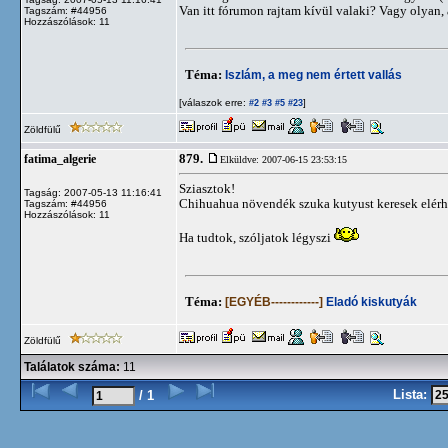
Van itt fórumon rajtam kívül valaki? Vagy olyan, 
Tagszám: #44956
Hozzászólások: 11
Téma:
Iszlám, a meg nem értett vallás
[válaszok erre:
]
#2
#3
#5
#23
Zöldfülű
879.
fatima_algerie
Elküldve: 2007-06-15 23:53:15
Sziasztok!
Tagság: 2007-05-13 11:16:41
Chihuahua növendék szuka kutyust keresek elérh
Tagszám: #44956
Hozzászólások: 11
Ha tudtok, szóljatok légyszi
Téma:
[EGYÉB------------]
Eladó kiskutyák
Zöldfülű
Találatok száma:
11
Lista:
/ 1