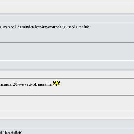
szerepel, és minden leszármazottnak így szól a tanítás:
Immárom 20 éve vagyok muszlim
(Al Hamdullah)