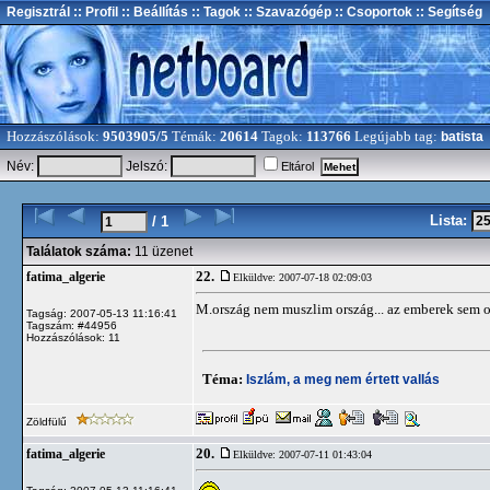
Regisztrál
:: Profil
:: Beállítás
:: Tagok
:: Szavazógép
:: Csoportok
:: Segítség
Hozzászólások:
9503905/5
Témák:
20614
Tagok:
113766
Legújabb tag:
batista
Név:
Jelszó:
Eltárol
Lista:
/ 1
Találatok száma:
11 üzenet
22.
fatima_algerie
Elküldve: 2007-07-18 02:09:03
M.ország nem muszlim ország... az emberek sem 
Tagság: 2007-05-13 11:16:41
Tagszám: #44956
Hozzászólások: 11
Téma:
Iszlám, a meg nem értett vallás
Zöldfülű
20.
fatima_algerie
Elküldve: 2007-07-11 01:43:04