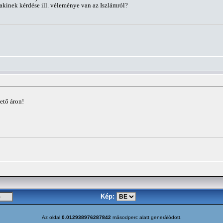
akinek kérdése ill. véleménye van az Iszlámról?
ető áron!
Kép:
Az oldal
0.012938976287842
másodperc alatt generálódott.