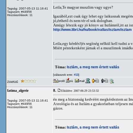
Leila,Te magyar muszlim vagy ugye?
Tagság: 2007-05-13 11:16:41
Tagszám: #44956
Hozzászólások: 11
Igazából,ezt csak úgy lehet egy laikusnak megért
jó,érthető és nem tér el sok dologban.
Amúgy létezik egy jó könyv az Iszlámról,itt az is
http://www.libri.hu/hu/book/vallas/iszlam/iszlam
Leila,egy kérdés!(és segítség nélkül kell tudni a 
Miért péntekenként járnak el a muszlimok imádko
Téma:
Iszlám, a meg nem értett vallás
[válaszok erre:
]
#13
Zöldfülű
8.
fatima_algerie
Elküldve: 2007-06-29 23:53:32
én meg a biztonság kedvéért megkérdeztem az Im
Tagság: 2007-05-13 11:16:41
A teológia és az Iszlám a gyakorlatban teljesen
Tagszám: #44956
Hozzászólások: 11
gázos.
Téma:
Iszlám, a meg nem értett vallás