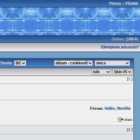
Vissza
:: Főoldal
Online: (
/
)
108
0
Elfelejtette jelszavát?
Smile:
[1.]
Fórum:
Vallás, filozófia
[2.]