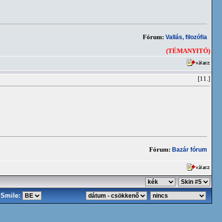
Fórum:
Vallás, filozófia
(TÉMANYITÓ)
[11.]
Fórum:
Bazár fórum
Smile: