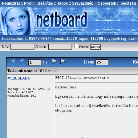
Regisztrál
:: Profil
:: Beállítás
:: Tagok
:: Szavazógép
:: Csoportok
:: Segítség
Hozzászólások:
9504044/144
Témák:
20670
Tagok:
113768
Legújabb tag:
carm
Név:
Jelszó:
Eltárol
Lista:
Ké
/ 7
Találatok száma:
161 üzenet
2507.
MÉZESLÁBÚ
Elküldve: 2012-03-07 12:04:32
Kedves Duci!
Tagság: 2007-07-18 12:02:23
Tagszám: #47167
Hozzászólások: 161
Egyszerűen nem értem, hogy milyen jogon írsz il
Inkább azoktól tanulj viselkedést és terelést ill. 
elfogadni.