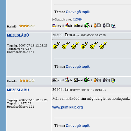
Téma:
Csevegő topik
[válaszok erre:
]
#20519
Haladó
20509.
MÉZESLÁBÚ
Elküldve: 2011-05-30 10:47:58
Tagság: 2007-07-18 12:02:23
Tagszám: #47167
Hozzászólások: 161
Téma:
Csevegő topik
Haladó
20404.
MÉZESLÁBÚ
Elküldve: 2011-05-17 09:13:53
Már van működő, ám még ideiglenes honlapunk, m
Tagság: 2007-07-18 12:02:23
Tagszám: #47167
Hozzászólások: 161
www.pumiklub.org
Téma:
Csevegő topik