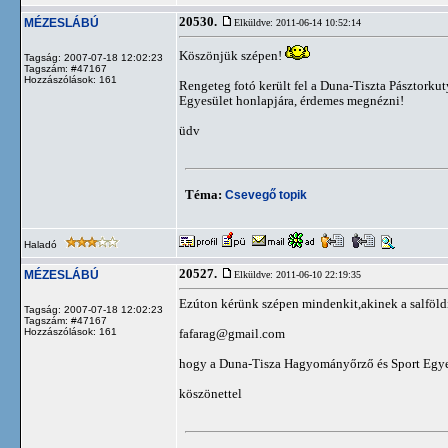
20530.
MÉZESLÁBÚ
Elküldve: 2011-06-14 10:52:14
Köszönjük szépen!
Tagság: 2007-07-18 12:02:23
Tagszám: #47167
Hozzászólások: 161
Rengeteg fotó került fel a Duna-Tiszta Pásztork
Egyesület honlapjára, érdemes megnézni!
üdv
Téma:
Csevegő topik
Haladó
20527.
MÉZESLÁBÚ
Elküldve: 2011-06-10 22:19:35
Ezúton kérünk szépen mindenkit,akinek a salföldi
Tagság: 2007-07-18 12:02:23
Tagszám: #47167
Hozzászólások: 161
fafarag@gmail.com
hogy a Duna-Tisza Hagyományőrző és Sport Egyes
köszönettel