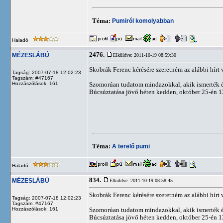
Téma:
Pumiról komolyabban
Haladó
2476.
MÉZESLÁBÚ
Elküldve: 2011-10-19 08:59:30
Skobrák Ferenc kérésére szeretném az alábbi hírt
Tagság: 2007-07-18 12:02:23
Tagszám: #47167
Hozzászólások: 161
Szomorúan tudatom mindazokkal, akik ismerték és
Búcsúztatása jövő héten kedden, október 25-én 1
Téma:
A terelő pumi
Haladó
834.
MÉZESLÁBÚ
Elküldve: 2011-10-19 08:58:45
Skobrák Ferenc kérésére szeretném az alábbi hírt
Tagság: 2007-07-18 12:02:23
Tagszám: #47167
Hozzászólások: 161
Szomorúan tudatom mindazokkal, akik ismerték és
Búcsúztatása jövő héten kedden, október 25-én 1