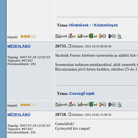
Téma:
Hírdetések : : Közlemények
Haladó
20733.
MÉZESLÁBÚ
Elküldve: 2011-10-19 08:56:46
Skobrák Ferenc kérésére szeretném az alábbi hírt
Tagság: 2007-07-18 12:02:23
Tagszám: #47167
Hozzászólások: 161
Szomorúan tudatom mindazokkal, akik ismerték és
Búcsúztatása jövő héten kedden, október 25-én 1
Téma:
Csevegő topik
Haladó
20728.
MÉZESLÁBÚ
Elküldve: 2011-10-05 15:09:16
Gratulálok!
Tagság: 2007-07-18 12:02:23
Gyönyörű kis csapat!
Tagszám: #47167
Hozzászólások: 161