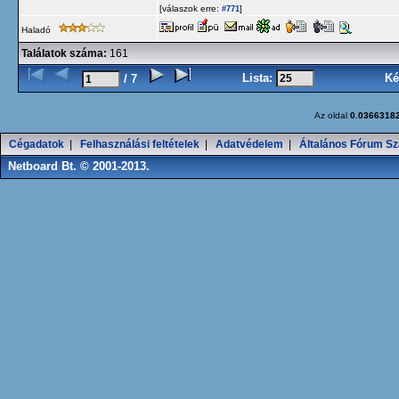
[válaszok erre:
]
#771
Haladó
Találatok száma:
161
Lista:
Ké
/ 7
Az oldal
0.0366318
Cégadatok
|
Felhasználási feltételek
|
Adatvédelem
|
Általános Fórum Sz
Netboard Bt. © 2001-2013.