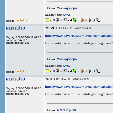
Téma:
Csevegő topik
[válaszok erre:
]
#20729
Haladó
20559.
MÉZESLÁBÚ
Elküldve: 2011-07-13 09:54:21
http://www.magyarpasztorkutya.hu/aktualis.htm
Tagság: 2007-07-18 12:02:23
Tagszám: #47167
Fontos információ az idei hortobágyi programról!
Hozzászólások: 161
Téma:
Csevegő topik
[válaszok erre:
]
#20572
Haladó
2468.
MÉZESLÁBÚ
Elküldve: 2011-07-13 09:53:51
http://www.magyarpasztorkutya.hu/aktualis.htm
Tagság: 2007-07-18 12:02:23
Tagszám: #47167
Fontos információ az idei hortobágyi programról!
Hozzászólások: 161
Téma:
A terelő pumi