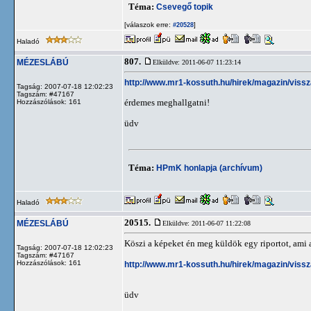
Téma:
Csevegő topik
[válaszok erre:
]
#20528
Haladó
807.
MÉZESLÁBÚ
Elküldve: 2011-06-07 11:23:14
http://www.mr1-kossuth.hu/hirek/magazin/vissz
Tagság: 2007-07-18 12:02:23
Tagszám: #47167
érdemes meghallgatni!
Hozzászólások: 161
üdv
Téma:
HPmK honlapja (archívum)
Haladó
20515.
MÉZESLÁBÚ
Elküldve: 2011-06-07 11:22:08
Köszi a képeket én meg küldök egy riportot, ami
Tagság: 2007-07-18 12:02:23
Tagszám: #47167
Hozzászólások: 161
http://www.mr1-kossuth.hu/hirek/magazin/vissz
üdv