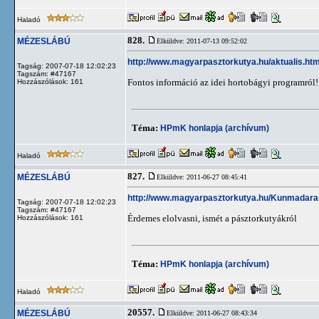
Haladó
828.
MÉZESLÁBÚ
Elküldve: 2011-07-13 09:52:02
http://www.magyarpasztorkutya.hu/aktualis.htm
Tagság: 2007-07-18 12:02:23
Tagszám: #47167
Fontos információ az idei hortobágyi programról!
Hozzászólások: 161
Téma:
HPmK honlapja (archívum)
Haladó
827.
MÉZESLÁBÚ
Elküldve: 2011-06-27 08:45:41
http://www.magyarpasztorkutya.hu/Kunmadara
Tagság: 2007-07-18 12:02:23
Tagszám: #47167
Érdemes elolvasni, ismét a pásztorkutyákról
Hozzászólások: 161
Téma:
HPmK honlapja (archívum)
Haladó
20557.
MÉZESLÁBÚ
Elküldve: 2011-06-27 08:43:34