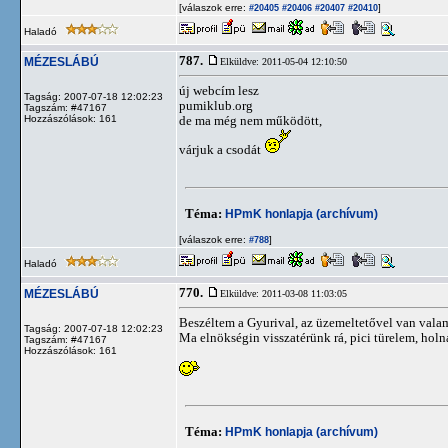
[válaszok erre:
]
#20405
#20406
#20407
#20410
Haladó
787.
MÉZESLÁBÚ
Elküldve: 2011-05-04 12:10:50
új webcím lesz
Tagság: 2007-07-18 12:02:23
pumiklub.org
Tagszám: #47167
Hozzászólások: 161
de ma még nem működött,
várjuk a csodát
Téma:
HPmK honlapja (archívum)
[válaszok erre:
]
#788
Haladó
770.
MÉZESLÁBÚ
Elküldve: 2011-03-08 11:03:05
Beszéltem a Gyurival, az üzemeltetővel van vala
Tagság: 2007-07-18 12:02:23
Ma elnökségin visszatérünk rá, pici türelem, holn
Tagszám: #47167
Hozzászólások: 161
Téma:
HPmK honlapja (archívum)