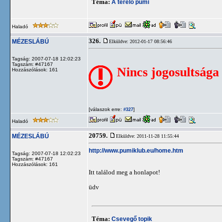
Téma:
A terelő pumi
Haladó
326.
MÉZESLÁBÚ
Elküldve: 2012-01-17 08:56:46
Tagság: 2007-07-18 12:02:23
Tagszám: #47167
Nincs jogosultsága
Hozzászólások: 161
[válaszok erre:
]
#327
Haladó
20759.
MÉZESLÁBÚ
Elküldve: 2011-11-28 11:55:44
http://www.pumiklub.eu/home.htm
Tagság: 2007-07-18 12:02:23
Tagszám: #47167
Hozzászólások: 161
Itt találod meg a honlapot!
üdv
Téma:
Csevegő topik