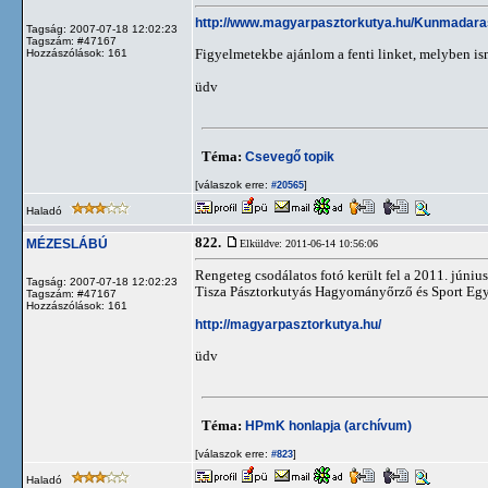
http://www.magyarpasztorkutya.hu/Kunmadara
Tagság: 2007-07-18 12:02:23
Tagszám: #47167
Figyelmetekbe ajánlom a fenti linket, melyben is
Hozzászólások: 161
üdv
Téma:
Csevegő topik
[válaszok erre:
]
#20565
Haladó
822.
MÉZESLÁBÚ
Elküldve: 2011-06-14 10:56:06
Rengeteg csodálatos fotó került fel a 2011. júni
Tagság: 2007-07-18 12:02:23
Tisza Pásztorkutyás Hagyományőrző és Sport Egy
Tagszám: #47167
Hozzászólások: 161
http://magyarpasztorkutya.hu/
üdv
Téma:
HPmK honlapja (archívum)
[válaszok erre:
]
#823
Haladó