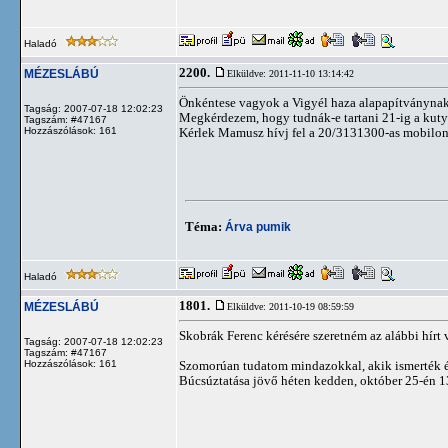
Haladó
2200.
MÉZESLÁBÚ
Elküldve: 2011-11-10 13:14:42
Önkéntese vagyok a Vigyél haza alapapítványnak, 
Tagság: 2007-07-18 12:02:23
Megkérdezem, hogy tudnák-e tartani 21-ig a kutyá
Tagszám: #47167
Hozzászólások: 161
Kérlek Mamusz hívj fel a 20/3131300-as mobilon,
Téma:
Árva pumik
Haladó
1801.
MÉZESLÁBÚ
Elküldve: 2011-10-19 08:59:59
Skobrák Ferenc kérésére szeretném az alábbi hírt
Tagság: 2007-07-18 12:02:23
Tagszám: #47167
Hozzászólások: 161
Szomorúan tudatom mindazokkal, akik ismerték és
Búcsúztatása jövő héten kedden, október 25-én 1