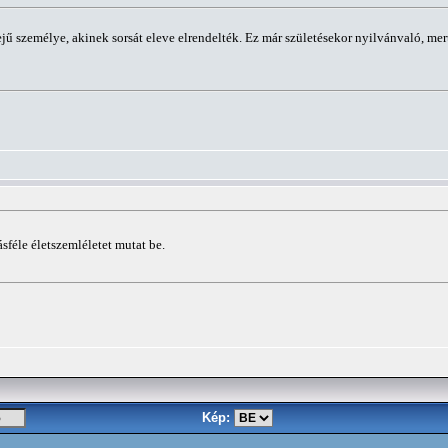
rejű személye, akinek sorsát eleve elrendelték. Ez már születésekor nyilvánvaló, mert
féle életszemléletet mutat be.
Kép: