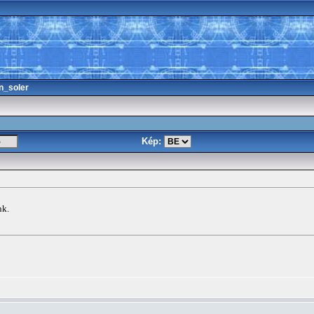
n_soler
Kép:
nk.