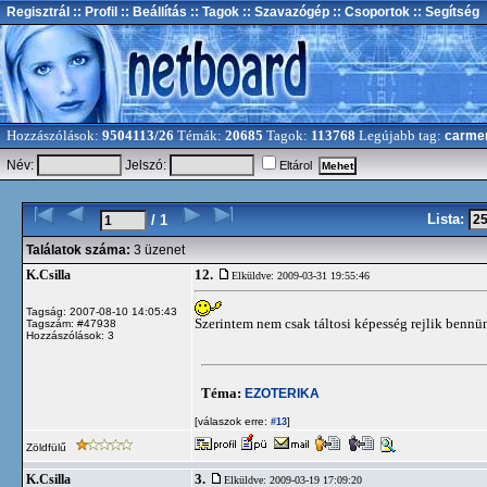
Regisztrál
:: Profil
:: Beállítás
:: Tagok
:: Szavazógép
:: Csoportok
:: Segítség
Hozzászólások:
9504113/26
Témák:
20685
Tagok:
113768
Legújabb tag:
carme
Név:
Jelszó:
Eltárol
Lista:
/ 1
Találatok száma:
3 üzenet
12.
K.Csilla
Elküldve: 2009-03-31 19:55:46
Tagság: 2007-08-10 14:05:43
Szerintem nem csak táltosi képesség rejlik bennü
Tagszám: #47938
Hozzászólások: 3
Téma:
EZOTERIKA
[válaszok erre:
]
#13
Zöldfülű
3.
K.Csilla
Elküldve: 2009-03-19 17:09:20