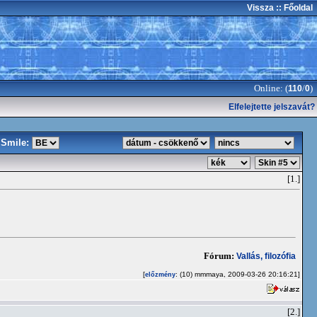
Vissza
:: Főoldal
Online: (
/
)
110
0
Elfelejtette jelszavát?
Smile:
[1.]
Fórum:
Vallás, filozófia
[
: (10) mmmaya, 2009-03-26 20:16:21]
előzmény
[2.]