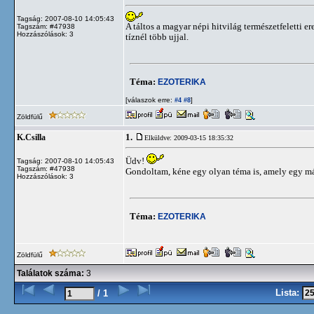
Tagság: 2007-08-10 14:05:43
A táltos a magyar népi hitvilág természetfeletti e
Tagszám: #47938
Hozzászólások: 3
tíznél több ujjal.
Téma:
EZOTERIKA
[válaszok erre:
]
#4
#8
Zöldfülű
1.
K.Csilla
Elküldve: 2009-03-15 18:35:32
Üdv!
Tagság: 2007-08-10 14:05:43
Tagszám: #47938
Gondoltam, kéne egy olyan téma is, amely egy más
Hozzászólások: 3
Téma:
EZOTERIKA
Zöldfülű
Találatok száma:
3
Lista:
/ 1